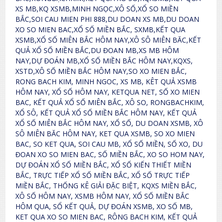
XS MB,KQ XSMB,MINH NGỌC,XÔ SỐ,XỔ SO MIỀN
BẮC,SOI CAU MIEN PHI 888,DU DOAN XS MB,DU DOAN
XO SO MIEN BAC,XỔ SỐ MIỀN BẮC, SXMB,KẾT QUA
XSMB,XỔ SỐ MIÊN BẮC HÔM NAY,XÔ SÔ MIÊN BĂC,KẾT
QUẢ XỔ SỐ MIỀN BẮC,DU ĐOAN MB,XS MB HÔM
NAY,DỰ ĐOÁN MB,XỔ SỐ MIỀN BẮC HÔM NAY,KQXS,
XSTD,XÔ SỐ MIỀN BẮC HÔM NAY,SO XO MIEN BẮC,
RONG BACH KIM, MINH NGOC, XS MB, KÊT QUẢ XSMB
HÔM NAY, XỔ SỐ HÔM NAY, KETQUA NET, SỐ XO MIEN
BAC, KẾT QUẢ XỔ SỐ MIÊN BẮC, XÔ SO, RONGBACHKIM,
XỔ SÔ, KẾT QUẢ XỔ SỐ MIỀN BẮC HÔM NAY, KẾT QUẢ
XỔ SỐ MIÊN BẮC HÔM NAY, XỔ SỐ, DU DOAN XSMB, XÔ
SÔ MIÊN BĂC HÔM NAY, KET QUA XSMB, SO XO MIEN
BAC, SO KET QUA, SOI CAU MB, XỔ SỐ MIỀN, SỐ XO, DU
ĐOAN XO SO MIEN BAC, SỐ MIỀN BẮC, XO SO HOM NAY,
DỰ ĐOÁN XỔ SỐ MIỀN BẮC, XỔ SỐ KIẾN THIẾT MIỀN
BẮC, TRỰC TIẾP XỔ SỐ MIỀN BẮC, XỔ SỐ TRỰC TIẾP
MIỀN BẮC, THỐNG KÊ GIẢI ĐẶC BIỆT, KQXS MIỀN BẮC,
XÔ SỐ HÔM NAY, XSMB HÔM NAY, XỔ SỐ MIỀN BẮC
HÔM QUA, SỔ KẾT QUẢ, DỰ ĐOÁN XSMB, XO SỐ MB,
KET QUA XO SO MIEN BAC, RÔNG BACH KIM, KẾT QUẢ