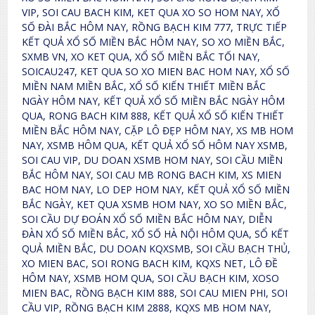
VIP, SOI CAU BACH KIM, KET QUA XO SO HOM NAY, XỔ
SỐ ĐÀI BẮC HÔM NAY, RỒNG BẠCH KIM 777, TRỰC TIẾP
KẾT QUẢ XỔ SỐ MIỀN BẮC HÔM NAY, SO XO MIỀN BẮC,
SXMB VN, XO KET QUA, XỔ SỐ MIỀN BẮC TỐI NAY,
SOICAU247, KET QUA SO XO MIEN BAC HOM NAY, XỔ SỐ
MIỀN NAM MIỀN BẮC, XỔ SỐ KIẾN THIẾT MIỀN BẮC
NGÀY HÔM NAY, KẾT QUẢ XỔ SỐ MIỀN BẮC NGÀY HÔM
QUA, RONG BACH KIM 888, KẾT QUẢ XỔ SỐ KIẾN THIẾT
MIỀN BẮC HÔM NAY, CẶP LÔ ĐẸP HÔM NAY, XS MB HOM
NAY, XSMB HÔM QUA, KẾT QUẢ XỔ SỐ HÔM NAY XSMB,
SOI CAU VIP, DU DOAN XSMB HOM NAY, SOI CẦU MIỀN
BẮC HÔM NAY, SOI CAU MB RONG BACH KIM, XS MIEN
BAC HOM NAY, LO DEP HOM NAY, KẾT QUẢ XỔ SỐ MIỀN
BẮC NGÀY, KET QUA XSMB HOM NAY, XO SO MIỀN BẮC,
SOI CẦU DỰ ĐOÁN XỔ SỐ MIỀN BẮC HÔM NAY, DIỄN
ĐÀN XỔ SỐ MIỀN BẮC, XỔ SỐ HÀ NỘI HÔM QUA, SỔ KẾT
QUẢ MIỀN BẮC, DU DOAN KQXSMB, SOI CẦU BẠCH THỦ,
XO MIEN BAC, SOI RONG BACH KIM, KQXS NET, LÔ ĐỀ
HÔM NAY, XSMB HOM QUA, SOI CẦU BẠCH KIM, XOSO
MIEN BAC, RỒNG BẠCH KIM 888, SOI CAU MIEN PHI, SOI
CẦU VIP, RỒNG BẠCH KIM 2888, KQXS MB HOM NAY,