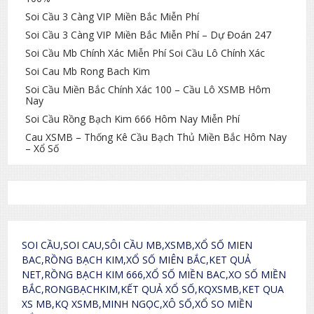
Soi Cầu 3 Càng VIP Miền Bắc Miễn Phí
Soi Cầu 3 Càng VIP Miền Bắc Miễn Phí – Dự Đoán 247
Soi Cầu Mb Chính Xác Miễn Phí Soi Cầu Lô Chính Xác
Soi Cau Mb Rong Bach Kim
Soi Cầu Miền Bắc Chính Xác 100 – Cầu Lô XSMB Hôm
Nay
Soi Cầu Rồng Bạch Kim 666 Hôm Nay Miễn Phí
Cau XSMB – Thống Kê Cầu Bạch Thủ Miền Bắc Hôm Nay
– Xổ Số
SOI CẦU,SOI CAU,SÔI CẦU MB,XSMB,XỔ SỐ MIEN
BAC,RỒNG BẠCH KIM,XỔ SỐ MIÊN BẮC,KET QUẢ
NET,RỒNG BẠCH KIM 666,XỔ SỐ MIỀN BAC,XO SỐ MIỀN
BẮC,RONGBẠCHKIM,KẾT QUẢ XỔ SỐ,KQXSMB,KET QUA
XS MB,KQ XSMB,MINH NGỌC,XÔ SỐ,XỔ SO MIỀN