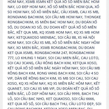
HÔM NAY, XSMB XSMN KẾT QUẢ XỐ SỐ MIỀN BẮC HÔM
NAY, LO ĐEP HOM NAY, XỔ SỐ MIỀN BẮC HOM QUA, XỔ
SO HOM NAY, SÔ XÔ MIÊN BÂC, CÂU XSMB, CAU XS MB,
RONGVANG BACHKIM, SOI CẦU MB HOM NAY, THONGKE
RONGBACHKIM, XS MIÊN BAC HOM NAY, DU ĐOÁN XỔ
SỐ, DU DOAN XO SỐ, DU DOAN KẾT QUẢ XỔ SỐ MIỀN
BẮC, KẾT QUA MB, KQ XSMB HOM NAY, KQ XS MB HOM
NAY, KETQUAXOSO MIENBAC, SOI CÂU 88, XS HÀ NỘI
HOM NAY, SOI CẦU XS MB, XÔ SÔ MIÊN BĂC NGAY HÔM
NAY, XO MIEN BẮC, XSMB RONGBACHKIM, DU ĐOAN
KET QUA XSMB, RONGBACHKIM 247, RONGBACHKIM
777, LO KHUNG 1 NGAY, SOI CAU MIEN BẮC, CAU LOTO,
SOI CAU 3CANG, CẦU RÔNG BACH KIM, KETQUA XOSO,
KẾT QUẢ XỔ SỐ MIÊN BẮC NGÀY HÔM NAY, SOI CÂU MB
RÔNG BACH KIM, RONG VANG BẠCH KIM, SOI CÂU 4 SO
VIP, DÀN ĐỀ RỒNG BẠCH KIM, XS MB SOI CAU, SOI CAU
XOSO, KQ XS HÔM NAY, KQ XS MIỀN BẮC HÔM NAY, KẾT
QUANET, SOI CAU XS MB VIP, DU ĐOÁN KẾT QUẢ XỔ SỐ
MIỀN BẮC, LÔ DEP HÔM NAY, SOI CÂU 9999, BACH THU
LÔ, SOI CẦU BAC NHO, KET QUAXOSO, SOI CÂU 6666,
KET QUA XÔ SỐ, SOI CẦU BẠCH THU, CẦU LOTO ĐẸP, SOI
CAU RONG BACHKIM, KETQUA XOSO MIEN BAC, DU