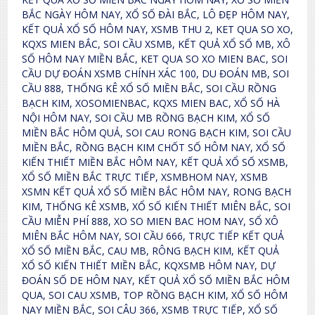
BẮC NGÀY HÔM NAY, XỔ SỐ ĐÀI BẮC, LÔ ĐẸP HÔM NAY,
KẾT QUẢ XỔ SỐ HÔM NAY, XSMB THU 2, KET QUA SO XO,
KQXS MIEN BẮC, SOI CẦU XSMB, KẾT QUẢ XỔ SỐ MB, XÔ
SỐ HÔM NAY MIỀN BẮC, KET QUA SO XO MIEN BAC, SOI
CẦU DỰ ĐOÁN XSMB CHÍNH XÁC 100, DU ĐOÁN MB, SOI
CẦU 888, THỐNG KÊ XỔ SỐ MIỀN BẮC, SOI CẦU RỒNG
BẠCH KIM, XOSOMIENBAC, KQXS MIEN BAC, XỔ SỐ HÀ
NỘI HÔM NAY, SOI CẦU MB RỒNG BẠCH KIM, XỔ SỐ
MIỀN BẮC HÔM QUẢ, SOI CAU RONG BẠCH KIM, SOI CẦU
MIỀN BẮC, RỒNG BẠCH KIM CHỐT SỐ HÔM NAY, XỔ SỐ
KIẾN THIẾT MIỀN BẮC HÔM NAY, KẾT QUẢ XỔ SỐ XSMB,
XỔ SỐ MIỀN BẮC TRỰC TIẾP, XSMBHOM NAY, XSMB
XSMN KẾT QUẢ XỔ SỐ MIỀN BẮC HÔM NAY, RONG BẠCH
KIM, THỐNG KÊ XSMB, XỔ SỐ KIẾN THIẾT MIÊN BẮC, SOI
CẦU MIỄN PHÍ 888, XO SO MIEN BAC HOM NAY, SỔ XÔ
MIÊN BẮC HÔM NAY, SOI CẦU 666, TRỰC TIẾP KẾT QUẢ
XỔ SỐ MIỀN BẮC, CAU MB, RÔNG BẠCH KIM, KẾT QUẢ
XỔ SỐ KIẾN THIẾT MIỀN BẮC, KQXSMB HÔM NAY, DỰ
ĐOÁN SỐ DE HÔM NAY, KẾT QUẢ XỔ SỐ MIỀN BẮC HÔM
QUA, SOI CAU XSMB, TOP RỒNG BẠCH KIM, XỔ SỐ HÔM
NAY MIỀN BẮC, SOI CÂU 366, XSMB TRỰC TIẾP, XỔ SỐ