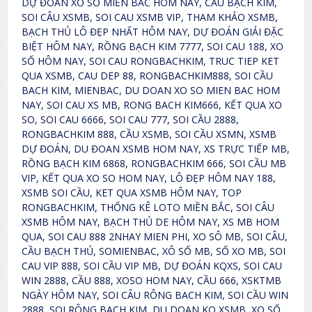
DỰ ĐOÁN XỔ SỐ MIỀN BẮC HÔM NAY, CẦU BẠCH KIM,
SOI CÂU XSMB, SOI CAU XSMB VIP, THAM KHẢO XSMB,
BẠCH THỦ LÔ ĐẸP NHẤT HÔM NAY, DỰ ĐOÁN GIẢI ĐẶC
BIỆT HÔM NAY, RỒNG BẠCH KIM 7777, SOI CAU 188, XO
SỐ HÔM NAY, SOI CAU RONGBACHKIM, TRUC TIEP KET
QUA XSMB, CAU DEP 88, RONGBACHKIM888, SOI CẦU
BACH KIM, MIENBAC, DU DOAN XO SO MIEN BAC HOM
NAY, SOI CAU XS MB, RONG BACH KIM666, KẾT QUA XO
SO, SOI CAU 6666, SOI CAU 777, SOI CẦU 2888,
RONGBACHKIM 888, CẦU XSMB, SOI CẦU XSMN, XSMB
DỰ ĐOÁN, DU ĐOAN XSMB HOM NAY, XS TRỰC TIẾP MB,
RỒNG BẠCH KIM 6868, RONGBACHKIM 666, SOI CẦU MB
VIP, KẾT QUA XO SO HOM NAY, LÔ ĐẸP HÔM NAY 188,
XSMB SOI CẦU, KET QUA XSMB HÔM NAY, TOP
RONGBACHKIM, THỐNG KÊ LOTO MIỀN BẮC, SOI CÂU
XSMB HÔM NAY, BẠCH THỦ DE HÔM NAY, XS MB HOM
QUA, SOI CAU 888 2NHAY MIEN PHI, XO SÔ MB, SOI CÂU,
CẦU BẠCH THỦ, SOMIENBAC, XÔ SỐ MB, SỐ XO MB, SOI
CAU VIP 888, SOI CẦU VIP MB, DỰ ĐOÁN KQXS, SOI CAU
WIN 2888, CẦU 888, XOSO HOM NAY, CẦU 666, XSKTMB
NGÀY HÔM NAY, SOI CÂU RÔNG BACH KIM, SOI CẦU WIN
2888, SOI RÔNG BACH KIM, DU DOAN KQ XSMB, XO SỐ