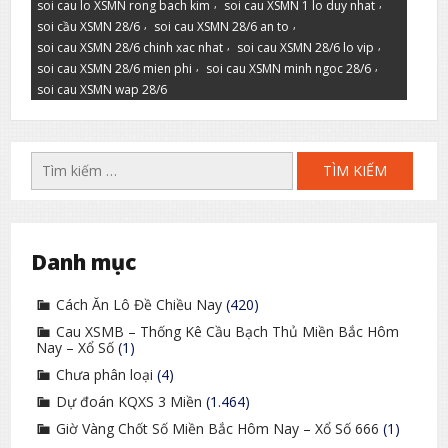
,
,
soi cau lo XSMN rong bach kim
soi cau XSMN 1 lo duy nhat
,
,
soi cầu XSMN 28/6
soi cau XSMN 28/6 an to
,
,
soi cau XSMN 28/6 chinh xac nhat
soi cau XSMN 28/6 lo vip
,
,
soi cau XSMN 28/6 mien phi
soi cau XSMN minh ngoc 28/6
soi cau XSMN wap 28/6
Tìm
kiếm
cho:
Danh mục
Cách Ăn Lô Đề Chiều Nay
(420)
Cau XSMB – Thống Kê Cầu Bạch Thủ Miền Bắc Hôm
Nay – Xổ Số
(1)
Chưa phân loại
(4)
Dự đoán KQXS 3 Miền
(1.464)
Giờ Vàng Chốt Số Miền Bắc Hôm Nay – Xổ Số 666
(1)