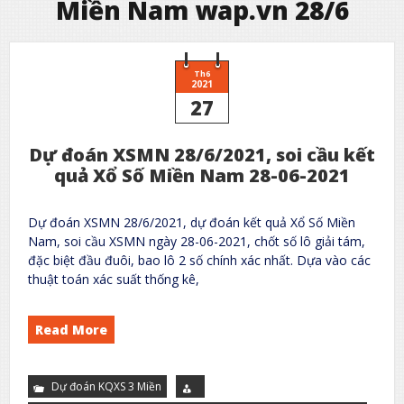
Miền Nam wap.vn 28/6
Th6
2021
27
Dự đoán XSMN 28/6/2021, soi cầu kết
quả Xổ Số Miền Nam 28-06-2021
Dự đoán XSMN 28/6/2021, dự đoán kết quả Xổ Số Miền
Nam, soi cầu XSMN ngày 28-06-2021, chốt số lô giải tám,
đặc biệt đầu đuôi, bao lô 2 số chính xác nhất. Dựa vào các
thuật toán xác suất thống kê,
Read More
Dự đoán KQXS 3 Miền