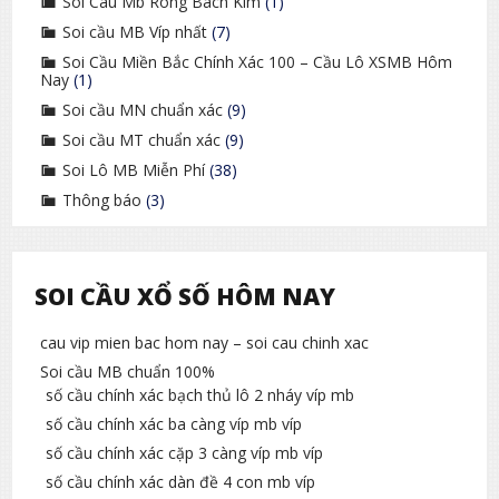
Soi Cau Mb Rong Bach Kim
(1)
Soi cầu MB Víp nhất
(7)
Soi Cầu Miền Bắc Chính Xác 100 – Cầu Lô XSMB Hôm
Nay
(1)
Soi cầu MN chuẩn xác
(9)
Soi cầu MT chuẩn xác
(9)
Soi Lô MB Miễn Phí
(38)
Thông báo
(3)
SOI CẦU XỔ SỐ HÔM NAY
cau vip mien bac hom nay – soi cau chinh xac
Soi cầu MB chuẩn 100%
số cầu chính xác bạch thủ lô 2 nháy víp mb
số cầu chính xác ba càng víp mb víp
số cầu chính xác cặp 3 càng víp mb víp
số cầu chính xác dàn đề 4 con mb víp