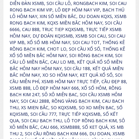
DIỄN ĐÀN XSMB, SOI CẦU LÔ, RONGBACH KIM, SOI CAU
RONG BACH KIM VIP, LÔ ĐẸP HÔM NAY VIP, BẠCH THỦ
LÔ HÔM NAY, XIN SỐ MIỀN BẮC, DU DOAN KQXS, XSMB
RONG BACH KIM, KQXS MIỀN BẮC HÔM NAY, SOI CẦU
6666, CAU 888, TRUC TIEP KQXSMB, TRỰC TIẾP XSMB
HÔM NAY, DỰ ĐOÁN KQXSMB, XSMB SOI CAU, SOI CAU
VIP MB, XỔ SỐ MB HÔM NAY, SOI CAU TOT, THỐNG KÊ
RỒNG BẠCH KIM, CHOT LO, SOI CẦU XỔ SỐ, THỐNG KÊ
XỔ SỐ MIỀN BẮC HÔM NAY, SOI RỒNG BẠCH KIM, SOI
CẦU LÔ MIỀN BẮC, CAU LO MB, KẾT QUẢ XỔ SỐ MIỀN
BẮC HÔM NAY HÔM NAY, SOI CẦU 188, KẾT QUẢ MIỀN
BẮC HÔM NAY, XO SO HÔM NAY, KET QUẢ XỔ SỐ, SOI
CẦU MIỄN PHÍ, XSMB HÔM NAY TRỰC TIẾP, CẦU ĐẸP 88,
XSMB 888, LÔ ĐẸP HÔM NAY 666, XỔ SỐ HÔM, RỒNG
BẠCH KIM 247, SÔ XÔ MIÊN BAC, SOI CẦU XSMB HÔM
NAY, SOI CAU 2888, RỒNG VÀNG BẠCH KIM, CAU BACH
THU, XS MIEN BẮC, SO KQXSMB, SO XO MIÊN BAC, SỐ
KQXSMB, SOI CẦU 777, TRỰC TIẾP KQXSMB, SỔ KẾT
QUA, SOI CAU BACH THU, LÔ TOP RỒNG BẠCH KIM, SÔ
XÔ MIÊN BẮC, CAU 666, XSMB888, SỔ KET QUẢ, XS MB
THU 2, SOI CẦU RỒNG BẠCH KIM 666, DU DOAN, XSMB