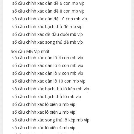
số cầu chính xác dàn đề 6 con mb víp
số cầu chính xác dàn đề 8 con mb víp
số cầu chính xác dàn đề 10 con mb víp
số cầu chính xác bạch thủ đề mb víp
số cầu chính xác đề đầu đuôi mb víp
số cầu chính xác song thủ đề mb víp
Soi cầu MB Víp nhất
số cầu chính xác dàn lô 4 con mb víp
số cầu chính xác dàn lô 6 con mb víp
số cầu chính xác dàn lô 8 con mb víp
số cầu chính xác dàn lô 10 con mb víp
số cầu chính xác bạch thủ lô kép mb víp
số cầu chính xác bạch thủ lô mb víp
số cầu chính xác lô xiên 3 mb víp
số cầu chính xác lô xiên 2 mb víp
số cầu chính xác song thủ lô kép mb víp
số cầu chính xác lô xiên 4 mb víp