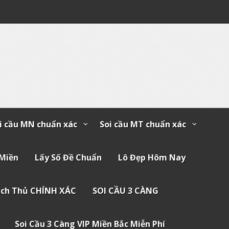
i cầu MN chuẩn xác
Soi cầu MT chuẩn xác
 Miền
Lấy Số Đề Chuẩn
Lô Đẹp Hôm Nay
 Bạch Thủ CHÍNH XÁC
SOI CẦU 3 CÀNG
Soi Cầu 3 Càng VIP Miền Bắc Miễn Phí