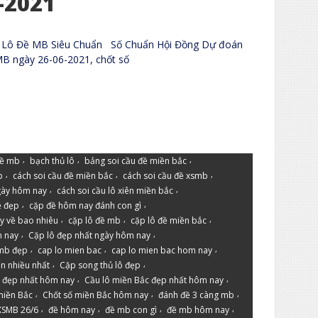
-2021
 Lô Đề MB Siêu Chuẩn Số Chuẩn Hội Đồng Dự đoán
MB ngày 26-06-2021, chốt số
,
,
,
đề mb
bạch thủ lô
bảng soi cầu đề miền bắc
,
,
,
b
cách soi cầu đề miền bắc
cách soi cầu đề xsmb
,
,
ngày hôm nay
cách soi cầu lô xiên miền bắc
,
,
ề đẹp
cặp đề hôm nay đánh con gì
,
,
,
y về bao nhiêu
cặp lô đề mb
cặp lô đề miền bắc
,
,
m nay
Cặp lô đẹp nhất ngày hôm nay
,
,
,
 mb đẹp
cap lo mien bac
cap lo mien bac hom nay
,
,
ện nhiều nhất
Cặp song thủ lô đẹp
,
,
t đẹp nhất hôm nay
Cầu lô miền Bắc đẹp nhất hôm nay
,
,
,
miền Bắc
Chốt số miền Bắc hôm nay
đánh đề 3 càng mb
,
,
,
,
XSMB 26/6
đề hôm nay
đề mb con gì
đề mb hôm nay