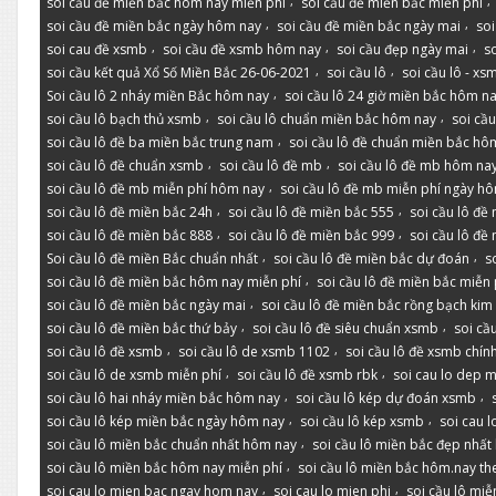
,
,
soi cầu đề miền bắc hôm nay miễn phí
soi cầu đề miền bắc miễn phí
,
,
soi cầu đề miền bắc ngày hôm nay
soi cầu đề miền bắc ngày mai
soi
,
,
,
soi cau đề xsmb
soi cầu đề xsmb hôm nay
soi cầu đẹp ngày mai
s
,
,
soi cầu kết quả Xổ Số Miền Bắc 26-06-2021
soi cầu lô
soi cầu lô - xs
,
Soi cầu lô 2 nháy miền Bắc hôm nay
soi cầu lô 24 giờ miền bắc hôm n
,
,
soi cầu lô bạch thủ xsmb
soi cầu lô chuẩn miền bắc hôm nay
soi cầ
,
soi cầu lô đề ba miền bắc trung nam
soi cầu lô đề chuẩn miền bắc hô
,
,
soi cầu lô đề chuẩn xsmb
soi cầu lô đề mb
soi cầu lô đề mb hôm na
,
soi cầu lô đề mb miễn phí hôm nay
soi cầu lô đề mb miễn phí ngày h
,
,
soi cầu lô đề miền bắc 24h
soi cầu lô đề miền bắc 555
soi cầu lô đề
,
,
soi cầu lô đề miền bắc 888
soi cầu lô đề miền bắc 999
soi cầu lô đề
,
,
Soi cầu lô đề miền Bắc chuẩn nhất
soi cầu lô đề miền bắc dự đoán
s
,
soi cầu lô đề miền bắc hôm nay miễn phí
soi cầu lô đề miền bắc miễn 
,
soi cầu lô đề miền bắc ngày mai
soi cầu lô đề miền bắc rồng bạch kim
,
,
soi cầu lô đề miền bắc thứ bảy
soi cầu lô đề siêu chuẩn xsmb
soi cầ
,
,
soi cầu lô đề xsmb
soi cầu lô de xsmb 1102
soi cầu lô đề xsmb chín
,
,
soi cầu lô de xsmb miễn phí
soi cầu lô đề xsmb rbk
soi cau lo dep 
,
,
soi cầu lô hai nháy miền bắc hôm nay
soi cầu lô kép dự đoán xsmb
,
,
soi cầu lô kép miền bắc ngày hôm nay
soi cầu lô kép xsmb
soi cau 
,
soi cầu lô miền bắc chuẩn nhất hôm nay
soi cầu lô miền bắc đẹp nhấ
,
soi cầu lô miền bắc hôm nay miễn phí
soi cầu lô miền bắc hôm.nay t
,
,
soi cau lo mien bac ngay hom nay
soi cau lo mien phi
soi cầu lô miễ