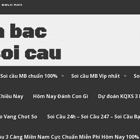
g Bach Kim
ố Miền Bắc Hôm Nay –
n
b
a
c
s
o
i
c
a
u
Soi cầu MB chuẩn 100%
Soi cầu MB Víp nhất
So
Chiều Nay
Hôm Nay Đánh Con Gì
Dự đoán KQXS 3
o Vang Chot So
Soi Cầu 24h – Soi Cầu 247 – Soi Cầu
ầu 3 Càng Miền Nam Cực Chuẩn Miễn Phí Hôm Nay 100%