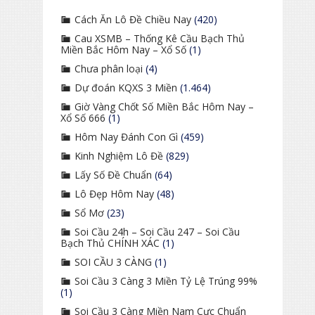
Cách Ăn Lô Đề Chiều Nay
(420)
Cau XSMB – Thống Kê Cầu Bạch Thủ
Miền Bắc Hôm Nay – Xổ Số
(1)
Chưa phân loại
(4)
Dự đoán KQXS 3 Miền
(1.464)
Giờ Vàng Chốt Số Miền Bắc Hôm Nay –
Xổ Số 666
(1)
Hôm Nay Đánh Con Gì
(459)
Kinh Nghiệm Lô Đề
(829)
Lấy Số Đề Chuẩn
(64)
Lô Đẹp Hôm Nay
(48)
Sổ Mơ
(23)
Soi Cầu 24h – Soi Cầu 247 – Soi Cầu
Bạch Thủ CHÍNH XÁC
(1)
SOI CẦU 3 CÀNG
(1)
Soi Cầu 3 Càng 3 Miền Tỷ Lệ Trúng 99%
(1)
Soi Cầu 3 Càng Miền Nam Cực Chuẩn