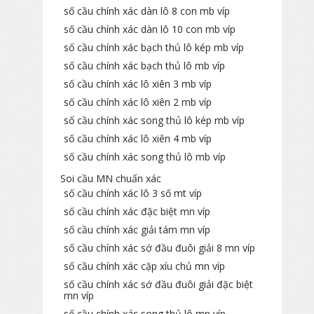
số cầu chính xác dàn lô 8 con mb víp
số cầu chính xác dàn lô 10 con mb víp
số cầu chính xác bạch thủ lô kép mb víp
số cầu chính xác bạch thủ lô mb víp
số cầu chính xác lô xiên 3 mb víp
số cầu chính xác lô xiên 2 mb víp
số cầu chính xác song thủ lô kép mb víp
số cầu chính xác lô xiên 4 mb víp
số cầu chính xác song thủ lô mb víp
Soi cầu MN chuẩn xác
số cầu chính xác lô 3 số mt víp
số cầu chính xác đặc biệt mn víp
số cầu chính xác giải tám mn víp
số cầu chính xác sớ đầu đuôi giải 8 mn víp
số cầu chính xác cặp xíu chủ mn víp
số cầu chính xác sớ đầu đuôi giải đặc biệt
mn víp
số cầu chính xác song thủ lô mn víp