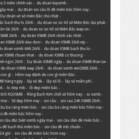
,
,
s 3 miền chính xác
du doan kqxsmb
,
,
ngày mai
dự đoán soi cầu lô đề miền bắc hôm nay
,
Dự đoán xổ số miền Bắc chủ nhật
,
,
ắc bach thu lo 26/6
du doan xo so Xổ số Miền Bắc dại phát
,
,
ần tài 26/6
du doan xo so Xổ số Miền Bắc wap.vn
,
,
XSMB 26/6
dự đoán XSMB 26/6 chính xác nhất
,
,
an XSMB 26/6 dau duoi
du doan XSMB 26/6 vip
,
,
du doan xsmb 666 26/6
du doan XSMB bach thu lo
,
,
an XSMB chuan nhat
du doan XSMB co thuong
,
,
,
nh ngoc 26/6
Dự đoán XSMB ngày
du doan XSMB than tai
,
,
du doan XSMB wap 26/6
du doan xsmb win2888 26/6
,
,
con gì
Hôm nay đánh de con gì miền Bắc
,
,
,
,
MB hàng ngày
lấy số đề
lấy số lô
lấy số miễn phí
,
,
,
66
lo dep mb
lô đẹp miền bắc
,
,
,
 tích KQXSMB
Rồng Bạch Kim chốt số hôm nay
sc xsmb
,
,
,
,
 mai
Số đẹp hôm nay
soi cầu
soi cau 24h XSMB 26/6
,
,
 cầu ba càng miền bắc
soi cầu ba càng miền bắc hôm nay
,
thủ đề miền bắc hôm nay
,
,
soi cầu đặc biệt xsmb ngày mai
soi cầu dàn đề miền bắc
,
,
ầu đề bạch thủ miền bắc
soi cầu đề mb chuẩn
,
,
24 giờ
soi cầu đề miền bắc hom nay