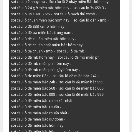
,
,
soi cau lo 2 nhay mb
Soi cầu lô 2 nháy miền Bắc hôm nay
,
,
soi cầu lô 24 giờ miền bắc hôm nay
soi cau lo 3s XSMB
,
,
soi cau lo 3s XSMB 26/6
soi cầu lô bạch thủ xsmb
,
,
soi cầu lô chuẩn miền bắc hôm nay
soi cầu lô dàn xsmb
,
soi cầu lô đề 888 xsmb hôm nay
,
soi cầu lô đề ba miền bắc trung nam
,
soi cầu lô đề chuẩn miền bắc hôm nay
,
soi cầu lô đề chuẩn nhất miền bắc hôm nay
,
,
soi cầu lô đề chuẩn xsmb
soi cầu lô đề mb
,
,
soi cầu lô đề mb hôm nay
soi cầu lô đề mb miễn phí
,
soi cầu lô đề mb miễn phí hôm nay
,
soi cầu lô đề mb miễn phí ngày hôm nay
,
,
Soi cầu lô de miền Bắc
soi cầu lô đề miền bắc 247
,
,
soi cầu lô đề miền bắc 24h
soi cầu lô đề miền bắc 555
,
,
soi cầu lô đề miền bắc 568
soi cầu lô đề miền bắc 666
,
,
soi cầu lô đề miền bắc 888
soi cầu lô đề miền bắc 999
,
soi cầu lô đề miền bắc chính xác nhất
,
soi cầu lô đề miền bắc chuẩn
,
Soi cầu lô đề miền Bắc chuẩn nhất
,
soi cầu lô đề miền bắc dự đoán
,
soi cầu lô đề miền bắc hôm nay
,
soi cầu lô đề miền bắc hôm nay miễn phí