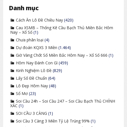
Danh mục
Cách Ăn Lô Đề Chiều Nay
(420)
Cau XSMB – Thống Kê Cầu Bạch Thủ Miền Bắc Hôm
Nay – Xổ Số
(1)
Chưa phân loại
(4)
Dự đoán KQXS 3 Miền
(1.464)
Giờ Vàng Chốt Số Miền Bắc Hôm Nay – Xổ Số 666
(1)
Hôm Nay Đánh Con Gì
(459)
Kinh Nghiệm Lô Đề
(829)
Lấy Số Đề Chuẩn
(64)
Lô Đẹp Hôm Nay
(48)
Sổ Mơ
(23)
Soi Cầu 24h – Soi Cầu 247 – Soi Cầu Bạch Thủ CHÍNH
XÁC
(1)
SOI CẦU 3 CÀNG
(1)
Soi Cầu 3 Càng 3 Miền Tỷ Lệ Trúng 99%
(1)