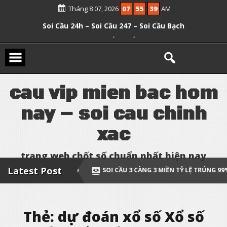
Skip
Soi Cầu 3 Càng Miền Nam Cực Chuẩn
Tháng 8 07, 2026
07
55
40
AM
to
content
Miễn Phí Hôm Nay 100%
Soi Cầu 24h – Soi Cầu 247 – Soi Cầu Bạch
Thủ CHÍNH XÁC
Soi Cau Mb Rong Bach Kim
Giờ Vàng Chốt Số Miền Bắc Hôm Nay –
c
a
u
v
i
p
m
i
e
n
b
a
c
h
o
m
Xổ Số 666
n
a
y
–
s
o
i
c
a
u
c
h
i
n
h
x
a
c
t
r
a
n
g
w
e
b
c
h
ố
t
s
ố
c
h
u
ẩ
n
n
h
ấ
t
h
i
ệ
n
n
a
y
Latest Post
SỐ
SOI CẦU 3 CÀNG 3 MIỀN TỶ LỆ TRÚNG 99%
SOI CẦU 3 CÀN
Thẻ:
dự đoán xổ số Xổ số