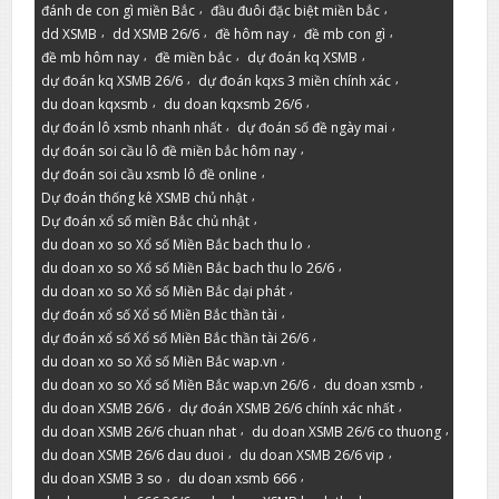
,
,
đánh de con gì miền Bắc
đầu đuôi đặc biệt miền bắc
,
,
,
,
dd XSMB
dd XSMB 26/6
đề hôm nay
đề mb con gì
,
,
,
đề mb hôm nay
đề miền bắc
dự đoán kq XSMB
,
,
dự đoán kq XSMB 26/6
dự đoán kqxs 3 miền chính xác
,
,
du doan kqxsmb
du doan kqxsmb 26/6
,
,
dự đoán lô xsmb nhanh nhất
dự đoán số đề ngày mai
,
dự đoán soi cầu lô đề miền bắc hôm nay
,
dự đoán soi cầu xsmb lô đề online
,
Dự đoán thống kê XSMB chủ nhật
,
Dự đoán xổ số miền Bắc chủ nhật
,
du doan xo so Xổ số Miền Bắc bach thu lo
,
du doan xo so Xổ số Miền Bắc bach thu lo 26/6
,
du doan xo so Xổ số Miền Bắc dại phát
,
dự đoán xổ số Xổ số Miền Bắc thần tài
,
dự đoán xổ số Xổ số Miền Bắc thần tài 26/6
,
du doan xo so Xổ số Miền Bắc wap.vn
,
,
du doan xo so Xổ số Miền Bắc wap.vn 26/6
du doan xsmb
,
,
du doan XSMB 26/6
dự đoán XSMB 26/6 chính xác nhất
,
,
du doan XSMB 26/6 chuan nhat
du doan XSMB 26/6 co thuong
,
,
du doan XSMB 26/6 dau duoi
du doan XSMB 26/6 vip
,
,
du doan XSMB 3 so
du doan xsmb 666