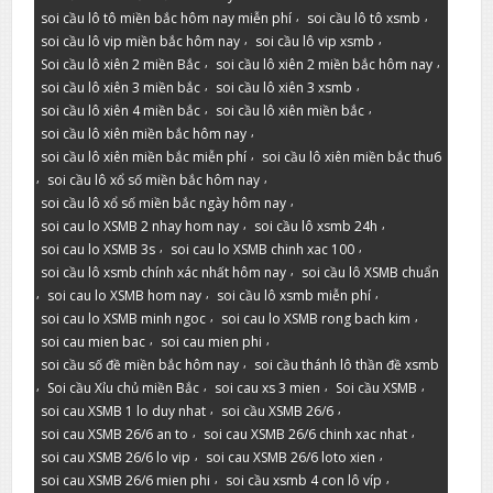
,
,
soi cầu lô tô miền bắc hôm nay miễn phí
soi cầu lô tô xsmb
,
,
soi cầu lô vip miền bắc hôm nay
soi cầu lô vip xsmb
,
,
Soi cầu lô xiên 2 miền Bắc
soi cầu lô xiên 2 miền bắc hôm nay
,
,
soi cầu lô xiên 3 miền bắc
soi cầu lô xiên 3 xsmb
,
,
soi cầu lô xiên 4 miền bắc
soi cầu lô xiên miền bắc
,
soi cầu lô xiên miền bắc hôm nay
,
soi cầu lô xiên miền bắc miễn phí
soi cầu lô xiên miền bắc thu6
,
,
soi cầu lô xổ số miền bắc hôm nay
,
soi cầu lô xổ số miền bắc ngày hôm nay
,
,
soi cau lo XSMB 2 nhay hom nay
soi cầu lô xsmb 24h
,
,
soi cau lo XSMB 3s
soi cau lo XSMB chinh xac 100
,
soi cầu lô xsmb chính xác nhất hôm nay
soi cầu lô XSMB chuẩn
,
,
,
soi cau lo XSMB hom nay
soi cầu lô xsmb miễn phí
,
,
soi cau lo XSMB minh ngoc
soi cau lo XSMB rong bach kim
,
,
soi cau mien bac
soi cau mien phi
,
soi cầu số đề miền bắc hôm nay
soi cầu thánh lô thần đề xsmb
,
,
,
,
Soi cầu Xỉu chủ miền Bắc
soi cau xs 3 mien
Soi cầu XSMB
,
,
soi cau XSMB 1 lo duy nhat
soi cầu XSMB 26/6
,
,
soi cau XSMB 26/6 an to
soi cau XSMB 26/6 chinh xac nhat
,
,
soi cau XSMB 26/6 lo vip
soi cau XSMB 26/6 loto xien
,
,
soi cau XSMB 26/6 mien phi
soi cầu xsmb 4 con lô víp