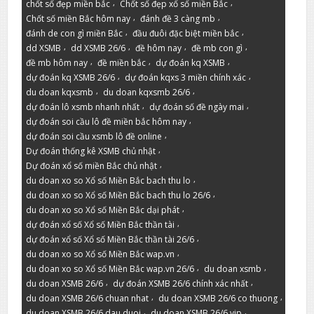
,
,
chốt số đẹp miền bắc
Chốt số đẹp xổ số miền Bắc
,
,
Chốt số miền Bắc hôm nay
đánh đề 3 càng mb
,
,
đánh de con gì miền Bắc
đầu đuôi đặc biệt miền bắc
,
,
,
,
dd XSMB
dd XSMB 26/6
đề hôm nay
đề mb con gì
,
,
,
đề mb hôm nay
đề miền bắc
dự đoán kq XSMB
,
,
dự đoán kq XSMB 26/6
dự đoán kqxs 3 miền chính xác
,
,
du doan kqxsmb
du doan kqxsmb 26/6
,
,
dự đoán lô xsmb nhanh nhất
dự đoán số đề ngày mai
,
dự đoán soi cầu lô đề miền bắc hôm nay
,
dự đoán soi cầu xsmb lô đề online
,
Dự đoán thống kê XSMB chủ nhật
,
Dự đoán xổ số miền Bắc chủ nhật
,
du doan xo so Xổ số Miền Bắc bach thu lo
,
du doan xo so Xổ số Miền Bắc bach thu lo 26/6
,
du doan xo so Xổ số Miền Bắc dại phát
,
dự đoán xổ số Xổ số Miền Bắc thần tài
,
dự đoán xổ số Xổ số Miền Bắc thần tài 26/6
,
du doan xo so Xổ số Miền Bắc wap.vn
,
,
du doan xo so Xổ số Miền Bắc wap.vn 26/6
du doan xsmb
,
,
du doan XSMB 26/6
dự đoán XSMB 26/6 chính xác nhất
,
,
du doan XSMB 26/6 chuan nhat
du doan XSMB 26/6 co thuong
,
,
du doan XSMB 26/6 dau duoi
du doan XSMB 26/6 vip