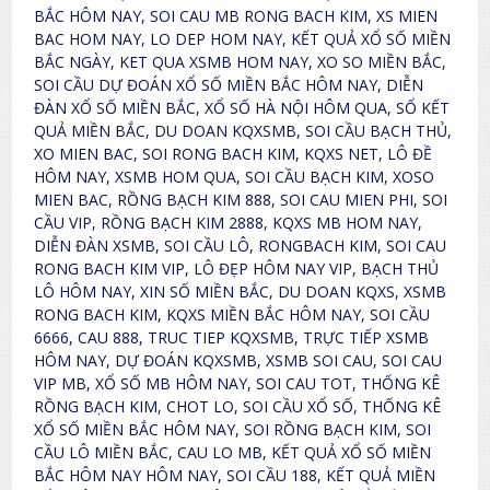
BẮC HÔM NAY, SOI CAU MB RONG BACH KIM, XS MIEN
BAC HOM NAY, LO DEP HOM NAY, KẾT QUẢ XỔ SỐ MIỀN
BẮC NGÀY, KET QUA XSMB HOM NAY, XO SO MIỀN BẮC,
SOI CẦU DỰ ĐOÁN XỔ SỐ MIỀN BẮC HÔM NAY, DIỄN
ĐÀN XỔ SỐ MIỀN BẮC, XỔ SỐ HÀ NỘI HÔM QUA, SỔ KẾT
QUẢ MIỀN BẮC, DU DOAN KQXSMB, SOI CẦU BẠCH THỦ,
XO MIEN BAC, SOI RONG BACH KIM, KQXS NET, LÔ ĐỀ
HÔM NAY, XSMB HOM QUA, SOI CẦU BẠCH KIM, XOSO
MIEN BAC, RỒNG BẠCH KIM 888, SOI CAU MIEN PHI, SOI
CẦU VIP, RỒNG BẠCH KIM 2888, KQXS MB HOM NAY,
DIỄN ĐÀN XSMB, SOI CẦU LÔ, RONGBACH KIM, SOI CAU
RONG BACH KIM VIP, LÔ ĐẸP HÔM NAY VIP, BẠCH THỦ
LÔ HÔM NAY, XIN SỐ MIỀN BẮC, DU DOAN KQXS, XSMB
RONG BACH KIM, KQXS MIỀN BẮC HÔM NAY, SOI CẦU
6666, CAU 888, TRUC TIEP KQXSMB, TRỰC TIẾP XSMB
HÔM NAY, DỰ ĐOÁN KQXSMB, XSMB SOI CAU, SOI CAU
VIP MB, XỔ SỐ MB HÔM NAY, SOI CAU TOT, THỐNG KÊ
RỒNG BẠCH KIM, CHOT LO, SOI CẦU XỔ SỐ, THỐNG KÊ
XỔ SỐ MIỀN BẮC HÔM NAY, SOI RỒNG BẠCH KIM, SOI
CẦU LÔ MIỀN BẮC, CAU LO MB, KẾT QUẢ XỔ SỐ MIỀN
BẮC HÔM NAY HÔM NAY, SOI CẦU 188, KẾT QUẢ MIỀN