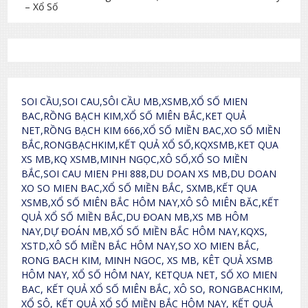
– Xổ Số
SOI CẦU,SOI CAU,SÔI CẦU MB,XSMB,XỔ SỐ MIEN
BAC,RỒNG BẠCH KIM,XỔ SỐ MIÊN BẮC,KET QUẢ
NET,RỒNG BẠCH KIM 666,XỔ SỐ MIỀN BAC,XO SỐ MIỀN
BẮC,RONGBẠCHKIM,KẾT QUẢ XỔ SỐ,KQXSMB,KET QUA
XS MB,KQ XSMB,MINH NGỌC,XÔ SỐ,XỔ SO MIỀN
BẮC,SOI CAU MIEN PHI 888,DU DOAN XS MB,DU DOAN
XO SO MIEN BAC,XỔ SỐ MIỀN BẮC, SXMB,KẾT QUA
XSMB,XỔ SỐ MIÊN BẮC HÔM NAY,XÔ SÔ MIÊN BĂC,KẾT
QUẢ XỔ SỐ MIỀN BẮC,DU ĐOAN MB,XS MB HÔM
NAY,DỰ ĐOÁN MB,XỔ SỐ MIỀN BẮC HÔM NAY,KQXS,
XSTD,XÔ SỐ MIỀN BẮC HÔM NAY,SO XO MIEN BẮC,
RONG BACH KIM, MINH NGOC, XS MB, KÊT QUẢ XSMB
HÔM NAY, XỔ SỐ HÔM NAY, KETQUA NET, SỐ XO MIEN
BAC, KẾT QUẢ XỔ SỐ MIÊN BẮC, XÔ SO, RONGBACHKIM,
XỔ SÔ, KẾT QUẢ XỔ SỐ MIỀN BẮC HÔM NAY, KẾT QUẢ