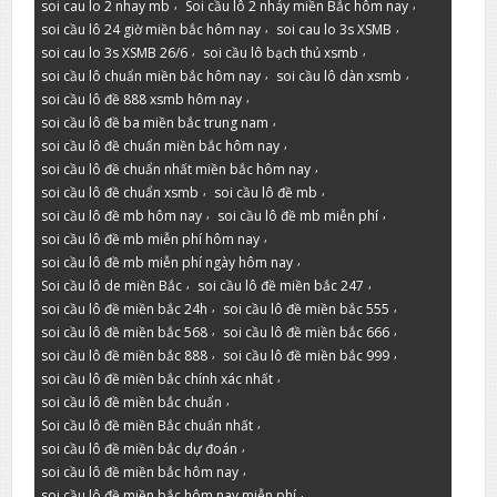
,
,
soi cau lo 2 nhay mb
Soi cầu lô 2 nháy miền Bắc hôm nay
,
,
soi cầu lô 24 giờ miền bắc hôm nay
soi cau lo 3s XSMB
,
,
soi cau lo 3s XSMB 26/6
soi cầu lô bạch thủ xsmb
,
,
soi cầu lô chuẩn miền bắc hôm nay
soi cầu lô dàn xsmb
,
soi cầu lô đề 888 xsmb hôm nay
,
soi cầu lô đề ba miền bắc trung nam
,
soi cầu lô đề chuẩn miền bắc hôm nay
,
soi cầu lô đề chuẩn nhất miền bắc hôm nay
,
,
soi cầu lô đề chuẩn xsmb
soi cầu lô đề mb
,
,
soi cầu lô đề mb hôm nay
soi cầu lô đề mb miễn phí
,
soi cầu lô đề mb miễn phí hôm nay
,
soi cầu lô đề mb miễn phí ngày hôm nay
,
,
Soi cầu lô de miền Bắc
soi cầu lô đề miền bắc 247
,
,
soi cầu lô đề miền bắc 24h
soi cầu lô đề miền bắc 555
,
,
soi cầu lô đề miền bắc 568
soi cầu lô đề miền bắc 666
,
,
soi cầu lô đề miền bắc 888
soi cầu lô đề miền bắc 999
,
soi cầu lô đề miền bắc chính xác nhất
,
soi cầu lô đề miền bắc chuẩn
,
Soi cầu lô đề miền Bắc chuẩn nhất
,
soi cầu lô đề miền bắc dự đoán
,
soi cầu lô đề miền bắc hôm nay
,
soi cầu lô đề miền bắc hôm nay miễn phí