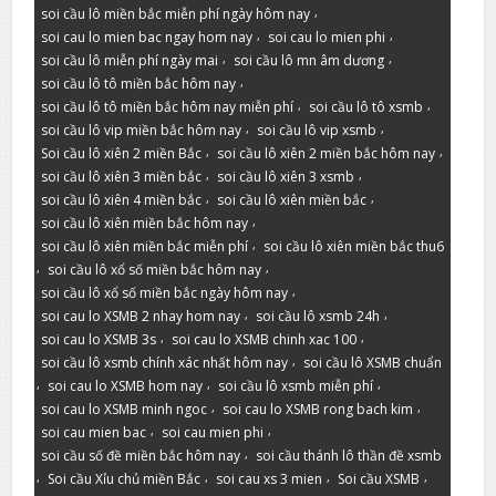
,
soi cầu lô miền bắc miễn phí ngày hôm nay
,
,
soi cau lo mien bac ngay hom nay
soi cau lo mien phi
,
,
soi cầu lô miễn phí ngày mai
soi cầu lô mn âm dương
,
soi cầu lô tô miền bắc hôm nay
,
,
soi cầu lô tô miền bắc hôm nay miễn phí
soi cầu lô tô xsmb
,
,
soi cầu lô vip miền bắc hôm nay
soi cầu lô vip xsmb
,
,
Soi cầu lô xiên 2 miền Bắc
soi cầu lô xiên 2 miền bắc hôm nay
,
,
soi cầu lô xiên 3 miền bắc
soi cầu lô xiên 3 xsmb
,
,
soi cầu lô xiên 4 miền bắc
soi cầu lô xiên miền bắc
,
soi cầu lô xiên miền bắc hôm nay
,
soi cầu lô xiên miền bắc miễn phí
soi cầu lô xiên miền bắc thu6
,
,
soi cầu lô xổ số miền bắc hôm nay
,
soi cầu lô xổ số miền bắc ngày hôm nay
,
,
soi cau lo XSMB 2 nhay hom nay
soi cầu lô xsmb 24h
,
,
soi cau lo XSMB 3s
soi cau lo XSMB chinh xac 100
,
soi cầu lô xsmb chính xác nhất hôm nay
soi cầu lô XSMB chuẩn
,
,
,
soi cau lo XSMB hom nay
soi cầu lô xsmb miễn phí
,
,
soi cau lo XSMB minh ngoc
soi cau lo XSMB rong bach kim
,
,
soi cau mien bac
soi cau mien phi
,
soi cầu số đề miền bắc hôm nay
soi cầu thánh lô thần đề xsmb
,
,
,
,
Soi cầu Xỉu chủ miền Bắc
soi cau xs 3 mien
Soi cầu XSMB