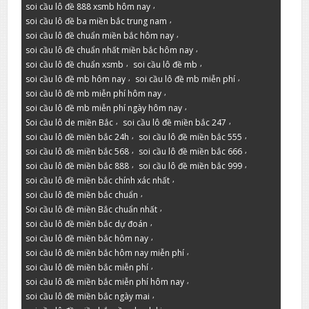
,
soi cầu lô đề 888 xsmb hôm nay
,
soi cầu lô đề ba miền bắc trung nam
,
soi cầu lô đề chuẩn miền bắc hôm nay
,
soi cầu lô đề chuẩn nhất miền bắc hôm nay
,
,
soi cầu lô đề chuẩn xsmb
soi cầu lô đề mb
,
,
soi cầu lô đề mb hôm nay
soi cầu lô đề mb miễn phí
,
soi cầu lô đề mb miễn phí hôm nay
,
soi cầu lô đề mb miễn phí ngày hôm nay
,
,
Soi cầu lô de miền Bắc
soi cầu lô đề miền bắc 247
,
,
soi cầu lô đề miền bắc 24h
soi cầu lô đề miền bắc 555
,
,
soi cầu lô đề miền bắc 568
soi cầu lô đề miền bắc 666
,
,
soi cầu lô đề miền bắc 888
soi cầu lô đề miền bắc 999
,
soi cầu lô đề miền bắc chính xác nhất
,
soi cầu lô đề miền bắc chuẩn
,
Soi cầu lô đề miền Bắc chuẩn nhất
,
soi cầu lô đề miền bắc dự đoán
,
soi cầu lô đề miền bắc hôm nay
,
soi cầu lô đề miền bắc hôm nay miễn phí
,
soi cầu lô đề miền bắc miễn phí
,
soi cầu lô đề miền bắc miễn phí hôm nay
,
soi cầu lô đề miền bắc ngày mai