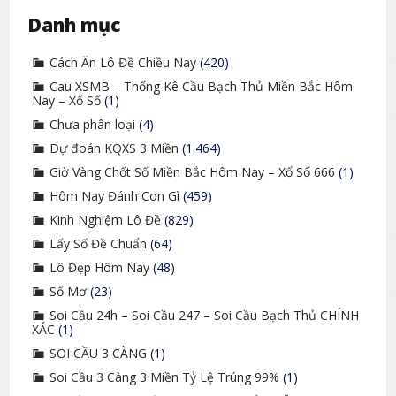
Danh mục
Cách Ăn Lô Đề Chiều Nay
(420)
Cau XSMB – Thống Kê Cầu Bạch Thủ Miền Bắc Hôm
Nay – Xổ Số
(1)
Chưa phân loại
(4)
Dự đoán KQXS 3 Miền
(1.464)
Giờ Vàng Chốt Số Miền Bắc Hôm Nay – Xổ Số 666
(1)
Hôm Nay Đánh Con Gì
(459)
Kinh Nghiệm Lô Đề
(829)
Lấy Số Đề Chuẩn
(64)
Lô Đẹp Hôm Nay
(48)
Sổ Mơ
(23)
Soi Cầu 24h – Soi Cầu 247 – Soi Cầu Bạch Thủ CHÍNH
XÁC
(1)
SOI CẦU 3 CÀNG
(1)
Soi Cầu 3 Càng 3 Miền Tỷ Lệ Trúng 99%
(1)