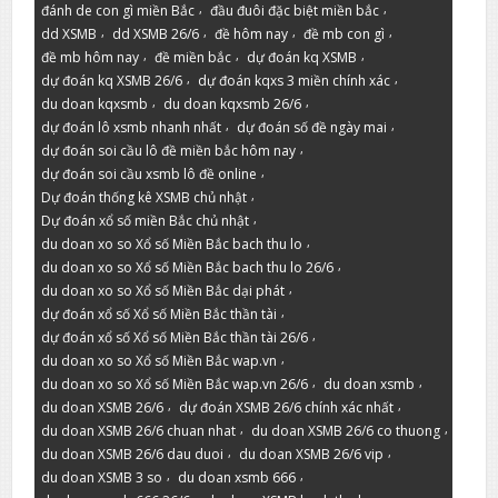
,
,
đánh de con gì miền Bắc
đầu đuôi đặc biệt miền bắc
,
,
,
,
dd XSMB
dd XSMB 26/6
đề hôm nay
đề mb con gì
,
,
,
đề mb hôm nay
đề miền bắc
dự đoán kq XSMB
,
,
dự đoán kq XSMB 26/6
dự đoán kqxs 3 miền chính xác
,
,
du doan kqxsmb
du doan kqxsmb 26/6
,
,
dự đoán lô xsmb nhanh nhất
dự đoán số đề ngày mai
,
dự đoán soi cầu lô đề miền bắc hôm nay
,
dự đoán soi cầu xsmb lô đề online
,
Dự đoán thống kê XSMB chủ nhật
,
Dự đoán xổ số miền Bắc chủ nhật
,
du doan xo so Xổ số Miền Bắc bach thu lo
,
du doan xo so Xổ số Miền Bắc bach thu lo 26/6
,
du doan xo so Xổ số Miền Bắc dại phát
,
dự đoán xổ số Xổ số Miền Bắc thần tài
,
dự đoán xổ số Xổ số Miền Bắc thần tài 26/6
,
du doan xo so Xổ số Miền Bắc wap.vn
,
,
du doan xo so Xổ số Miền Bắc wap.vn 26/6
du doan xsmb
,
,
du doan XSMB 26/6
dự đoán XSMB 26/6 chính xác nhất
,
,
du doan XSMB 26/6 chuan nhat
du doan XSMB 26/6 co thuong
,
,
du doan XSMB 26/6 dau duoi
du doan XSMB 26/6 vip
,
,
du doan XSMB 3 so
du doan xsmb 666