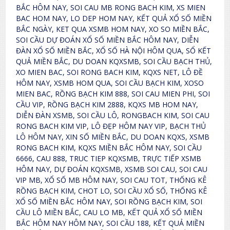
BẮC HÔM NAY, SOI CAU MB RONG BACH KIM, XS MIEN
BAC HOM NAY, LO DEP HOM NAY, KẾT QUẢ XỔ SỐ MIỀN
BẮC NGÀY, KET QUA XSMB HOM NAY, XO SO MIỀN BẮC,
SOI CẦU DỰ ĐOÁN XỔ SỐ MIỀN BẮC HÔM NAY, DIỄN
ĐÀN XỔ SỐ MIỀN BẮC, XỔ SỐ HÀ NỘI HÔM QUA, SỔ KẾT
QUẢ MIỀN BẮC, DU DOAN KQXSMB, SOI CẦU BẠCH THỦ,
XO MIEN BAC, SOI RONG BACH KIM, KQXS NET, LÔ ĐỀ
HÔM NAY, XSMB HOM QUA, SOI CẦU BẠCH KIM, XOSO
MIEN BAC, RỒNG BẠCH KIM 888, SOI CAU MIEN PHI, SOI
CẦU VIP, RỒNG BẠCH KIM 2888, KQXS MB HOM NAY,
DIỄN ĐÀN XSMB, SOI CẦU LÔ, RONGBACH KIM, SOI CAU
RONG BACH KIM VIP, LÔ ĐẸP HÔM NAY VIP, BẠCH THỦ
LÔ HÔM NAY, XIN SỐ MIỀN BẮC, DU DOAN KQXS, XSMB
RONG BACH KIM, KQXS MIỀN BẮC HÔM NAY, SOI CẦU
6666, CAU 888, TRUC TIEP KQXSMB, TRỰC TIẾP XSMB
HÔM NAY, DỰ ĐOÁN KQXSMB, XSMB SOI CAU, SOI CAU
VIP MB, XỔ SỐ MB HÔM NAY, SOI CAU TOT, THỐNG KÊ
RỒNG BẠCH KIM, CHOT LO, SOI CẦU XỔ SỐ, THỐNG KÊ
XỔ SỐ MIỀN BẮC HÔM NAY, SOI RỒNG BẠCH KIM, SOI
CẦU LÔ MIỀN BẮC, CAU LO MB, KẾT QUẢ XỔ SỐ MIỀN
BẮC HÔM NAY HÔM NAY, SOI CẦU 188, KẾT QUẢ MIỀN