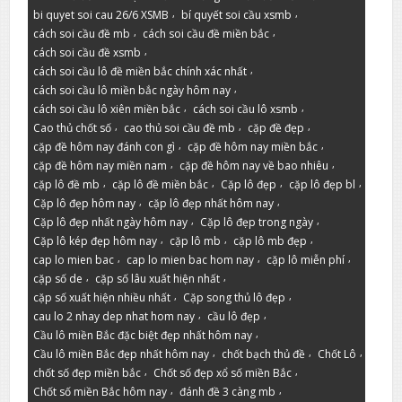
,
,
bi quyet soi cau 26/6 XSMB
bí quyết soi cầu xsmb
,
,
cách soi cầu đề mb
cách soi cầu đề miền bắc
,
cách soi cầu đề xsmb
,
cách soi cầu lô đề miền bắc chính xác nhất
,
cách soi cầu lô miền bắc ngày hôm nay
,
,
cách soi cầu lô xiên miền bắc
cách soi cầu lô xsmb
,
,
,
Cao thủ chốt số
cao thủ soi cầu đề mb
cặp đề đẹp
,
,
cặp đề hôm nay đánh con gì
cặp đề hôm nay miền bắc
,
,
cặp đề hôm nay miền nam
cặp đề hôm nay về bao nhiêu
,
,
,
,
cặp lô đề mb
cặp lô đề miền bắc
Cặp lô đẹp
cặp lô đẹp bl
,
,
Cặp lô đẹp hôm nay
cặp lô đẹp nhất hôm nay
,
,
Cặp lô đẹp nhất ngày hôm nay
Cặp lô đẹp trong ngày
,
,
,
Cặp lô kép đẹp hôm nay
cặp lô mb
cặp lô mb đẹp
,
,
,
cap lo mien bac
cap lo mien bac hom nay
cặp lô miễn phí
,
,
cặp số de
cặp số lâu xuất hiện nhất
,
,
cặp số xuất hiện nhiều nhất
Cặp song thủ lô đẹp
,
,
cau lo 2 nhay dep nhat hom nay
cầu lô đẹp
,
Cầu lô miền Bắc đặc biệt đẹp nhất hôm nay
,
,
,
Cầu lô miền Bắc đẹp nhất hôm nay
chốt bạch thủ đề
Chốt Lô
,
,
chốt số đẹp miền bắc
Chốt số đẹp xổ số miền Bắc
,
,
Chốt số miền Bắc hôm nay
đánh đề 3 càng mb