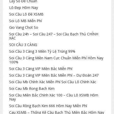
Lấy Số Đề Chuẩn
Lô Đẹp Hôm Nay
Soi Cầu Lô Đề XSMB
Soi Lô MB Miễn Phí
Gio Vang Chot So
Soi Cầu 24h – Soi Cầu 247 – Soi Cầu Bạch Thủ CHÍNH
XÁC
SOI CẦU 3 CÀNG
Soi Cầu 3 Càng 3 Miền Tỷ Lệ Trúng 99%
Soi Cầu 3 Càng Miền Nam Cực Chuẩn Miễn Phí Hôm Nay
100%
Soi Cầu 3 Càng VIP Miền Bắc Miễn Phí
Soi Cầu 3 Càng VIP Miền Bắc Miễn Phí – Dự Đoán 247
Soi Cầu Mb Chính Xác Miễn Phí Soi Cầu Lô Chính Xác
Soi Cau Mb Rong Bach Kim
Soi Cầu Miền Bắc Chính Xác 100 – Cầu Lô XSMB Hôm
Nay
Soi Cầu Rồng Bạch Kim 666 Hôm Nay Miễn Phí
Cau XSMB – Thống Kê Cầu Bạch Thủ Miền Bắc Hôm Nay