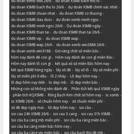
,
,
du doan xsmb 666 26/6
du doan XSMB bach thu lo
,
,
du doan XSMB bach thu lo 26/6
dự đoán XSMB chính xác nhất
,
,
du doan XSMB chuan nhat
du doan XSMB co thuong
,
,
du doan XSMB dau duoi
dự đoán xsmb minh ngọc
,
,
du doan XSMB minh ngoc 26/6
Dự đoán XSMB ngày
,
,
du doan XSMB than tai
du doan XSMB than tai 26/6
,
,
du doan XSMB vip
du doan XSMB wap
,
,
du doan XSMB wap 26/6
du doan xsmb win2888 26/6
,
,
du doan xsmb win3188
Giờ vàng chốt số miền bắc
,
,
hôm nay đánh đề con gì
Hôm nay đánh de con gì miền Bắc
,
,
Hôm nay đánh lô con gì
kết quả xổ số miền Bắc hôm nay
,
,
,
,
kết quả XSMB hàng ngày
lấy số đề
lấy số lô
lấy số miễn phí
,
,
,
lấy số miễn phí ở đâu
lô 2 nháy
Lô đẹp hôm nay
,
,
,
lô đẹp hôm nay 666
lo dep mb
lô đẹp miền bắc
,
Những con số không nên đánh đề
Phân tích kết quả XSMB ngày
,
,
,
,
phân tích KQXSMB
Rồng Bạch Kim chốt số hôm nay
sc xsmb
,
,
,
sc XSMB 26/6
số chuẩn hôm nay
số chuẩn miễn phí
,
,
,
số đề đẹp ngày mai
Số đẹp hôm nay
soi cầu
,
,
,
soi cau 24h XSMB 26/6
soi cau 3 cang
soi cau 31h XSMB
,
,
Soi cầu ba càng mb miễn phí
soi cầu ba càng miền bắc
,
soi cầu ba càng miền bắc hôm nay
,
,
soi cầu ba càng vip miền bắc
soi cầu bạch thủ đề mb