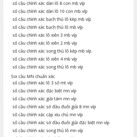
số cầu chính xác dàn lô 8 con mb víp
số cầu chính xác dàn lô 10 con mb víp
số cầu chính xác bạch thủ lô kép mb víp
số cầu chính xác bạch thủ lô mb víp
số cầu chính xác lô xiên 3 mb víp
số cầu chính xác lô xiên 2 mb víp
số cầu chính xác song thủ lô kép mb víp
số cầu chính xác lô xiên 4 mb víp
số cầu chính xác song thủ lô mb víp
Soi cầu MN chuẩn xác
số cầu chính xác lô 3 số mt víp
số cầu chính xác đặc biệt mn víp
số cầu chính xác giải tám mn víp
số cầu chính xác sớ đầu đuôi giải 8 mn víp
số cầu chính xác cặp xíu chủ mn víp
số cầu chính xác sớ đầu đuôi giải đặc biệt mn víp
số cầu chính xác song thủ lô mn víp