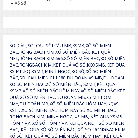
– Xổ Số
SOI CẦU,SOI CAU,SÔI CẦU MB,XSMB,XỔ SỐ MIEN
BAC,RỒNG BẠCH KIM,XỔ SỐ MIÊN BẮC,KET QUẢ
NET,RỒNG BẠCH KIM 666,XỔ SỐ MIỀN BAC,XO SỐ MIỀN
BẮC,RONGBẠCHKIM,KẾT QUẢ XỔ SỐ,KQXSMB,KET QUA
XS MB,KQ XSMB,MINH NGỌC,XÔ SỐ,XỔ SO MIỀN
BẮC,SOI CAU MIEN PHI 888,DU DOAN XS MB,DU DOAN
XO SO MIEN BAC,XỔ SỐ MIỀN BẮC, SXMB,KẾT QUA
XSMB,XỔ SỐ MIÊN BẮC HÔM NAY,XÔ SÔ MIÊN BĂC,KẾT
QUẢ XỔ SỐ MIỀN BẮC,DU ĐOAN MB,XS MB HÔM
NAY,DỰ ĐOÁN MB,XỔ SỐ MIỀN BẮC HÔM NAY,KQXS,
XSTD,XÔ SỐ MIỀN BẮC HÔM NAY,SO XO MIEN BẮC,
RONG BACH KIM, MINH NGOC, XS MB, KÊT QUẢ XSMB
HÔM NAY, XỔ SỐ HÔM NAY, KETQUA NET, SỐ XO MIEN
BAC, KẾT QUẢ XỔ SỐ MIÊN BẮC, XÔ SO, RONGBACHKIM,
XỔ SÔ, KẾT QUẢ XỔ SỐ MIỀN BẮC HÔM NAY, KẾT QUẢ