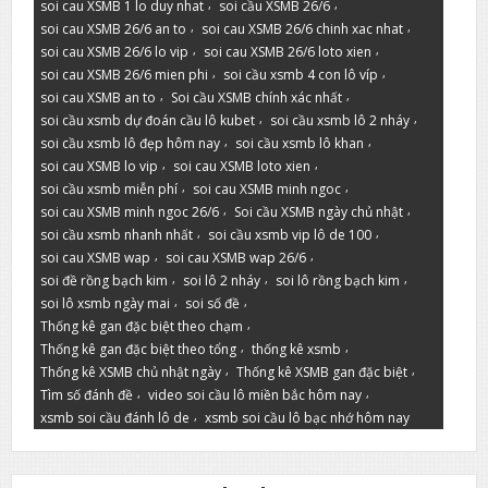
,
,
soi cau XSMB 1 lo duy nhat
soi cầu XSMB 26/6
,
,
soi cau XSMB 26/6 an to
soi cau XSMB 26/6 chinh xac nhat
,
,
soi cau XSMB 26/6 lo vip
soi cau XSMB 26/6 loto xien
,
,
soi cau XSMB 26/6 mien phi
soi cầu xsmb 4 con lô víp
,
,
soi cau XSMB an to
Soi cầu XSMB chính xác nhất
,
,
soi cầu xsmb dự đoán cầu lô kubet
soi cầu xsmb lô 2 nháy
,
,
soi cầu xsmb lô đẹp hôm nay
soi cầu xsmb lô khan
,
,
soi cau XSMB lo vip
soi cau XSMB loto xien
,
,
soi cầu xsmb miễn phí
soi cau XSMB minh ngoc
,
,
soi cau XSMB minh ngoc 26/6
Soi cầu XSMB ngày chủ nhật
,
,
soi cầu xsmb nhanh nhất
soi cầu xsmb vip lô de 100
,
,
soi cau XSMB wap
soi cau XSMB wap 26/6
,
,
,
soi đề rồng bạch kim
soi lô 2 nháy
soi lô rồng bạch kim
,
,
soi lô xsmb ngày mai
soi số đề
,
Thống kê gan đặc biệt theo chạm
,
,
Thống kê gan đặc biệt theo tổng
thống kê xsmb
,
,
Thống kê XSMB chủ nhật ngày
Thống kê XSMB gan đặc biệt
,
,
Tìm số đánh đề
video soi cầu lô miền bắc hôm nay
,
xsmb soi cầu đánh lô de
xsmb soi cầu lô bạc nhớ hôm nay