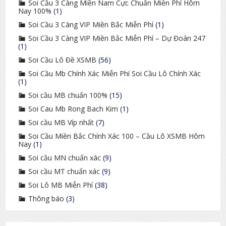
Soi Cầu 3 Càng Miền Nam Cực Chuẩn Miễn Phí Hôm
Nay 100%
(1)
Soi Cầu 3 Càng VIP Miền Bắc Miễn Phí
(1)
Soi Cầu 3 Càng VIP Miền Bắc Miễn Phí – Dự Đoán 247
(1)
Soi Cầu Lô Đề XSMB
(56)
Soi Cầu Mb Chính Xác Miễn Phí Soi Cầu Lô Chính Xác
(1)
Soi cầu MB chuẩn 100%
(15)
Soi Cau Mb Rong Bach Kim
(1)
Soi cầu MB Víp nhất
(7)
Soi Cầu Miền Bắc Chính Xác 100 – Cầu Lô XSMB Hôm
Nay
(1)
Soi cầu MN chuẩn xác
(9)
Soi cầu MT chuẩn xác
(9)
Soi Lô MB Miễn Phí
(38)
Thông báo
(3)