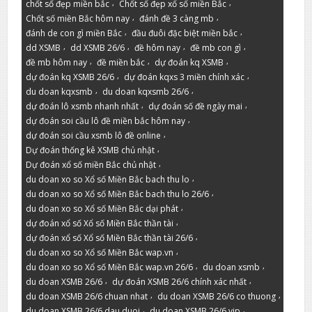
,
,
chốt số đẹp miền bắc
Chốt số đẹp xổ số miền Bắc
,
,
Chốt số miền Bắc hôm nay
đánh đề 3 càng mb
,
,
đánh de con gì miền Bắc
đầu đuôi đặc biệt miền bắc
,
,
,
,
dd XSMB
dd XSMB 26/6
đề hôm nay
đề mb con gì
,
,
,
đề mb hôm nay
đề miền bắc
dự đoán kq XSMB
,
,
dự đoán kq XSMB 26/6
dự đoán kqxs 3 miền chính xác
,
,
du doan kqxsmb
du doan kqxsmb 26/6
,
,
dự đoán lô xsmb nhanh nhất
dự đoán số đề ngày mai
,
dự đoán soi cầu lô đề miền bắc hôm nay
,
dự đoán soi cầu xsmb lô đề online
,
Dự đoán thống kê XSMB chủ nhật
,
Dự đoán xổ số miền Bắc chủ nhật
,
du doan xo so Xổ số Miền Bắc bach thu lo
,
du doan xo so Xổ số Miền Bắc bach thu lo 26/6
,
du doan xo so Xổ số Miền Bắc dại phát
,
dự đoán xổ số Xổ số Miền Bắc thần tài
,
dự đoán xổ số Xổ số Miền Bắc thần tài 26/6
,
du doan xo so Xổ số Miền Bắc wap.vn
,
,
du doan xo so Xổ số Miền Bắc wap.vn 26/6
du doan xsmb
,
,
du doan XSMB 26/6
dự đoán XSMB 26/6 chính xác nhất
,
,
du doan XSMB 26/6 chuan nhat
du doan XSMB 26/6 co thuong
,
,
du doan XSMB 26/6 dau duoi
du doan XSMB 26/6 vip