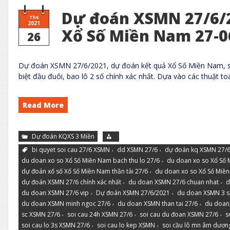
Dự đoán XSMN 27/6/2
Th6
2021
Xổ Số Miền Nam 27-0
26
Dự đoán XSMN 27/6/2021, dự đoán kết quả Xổ Số Miền Nam, so
biệt đầu đuôi, bao lô 2 số chính xác nhất. Dựa vào các thuật to
Read More
Dự đoán KQXS 3 Miền
,
,
bi quyet soi cau 27/6 XSMN
dd XSMN 27/6
dự đoán kq XSMN 27/
,
du doan xo so Xổ Số Miền Nam bach thu lo 27/6
du doan xo so Xổ Số 
,
dự đoán xổ số Xổ Số Miền Nam thần tài 27/6
du doan xo so Xổ Số Miề
,
,
dự đoán XSMN 27/6 chính xác nhất
du doan XSMN 27/6 chuan nhat
d
,
,
du doan XSMN 27/6 vip
Dự đoán XSMN 27/6/2021
du doan XSMN 3 
,
,
du doan XSMN minh ngoc 27/6
du doan XSMN than tai 27/6
du doan
,
,
,
sc XSMN 27/6
soi cau 24h XSMN 27/6
soi cau du đoan XSMN 27/6
s
,
,
soi cau lo 3s XSMN 27/6
soi cau lo kep XSMN
soi cầu lô mn âm dươn