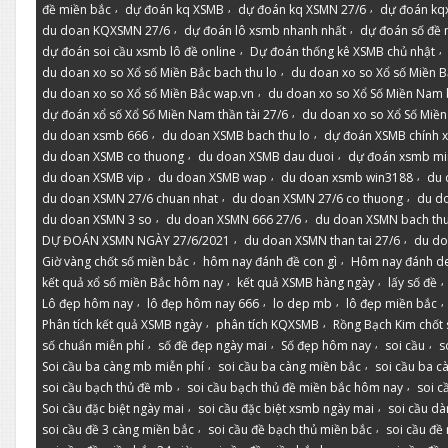
,
,
,
đề miền bắc
dự đoán kq XSMB
dự đoán kq XSMN 27/6
dự đoán kqx
,
,
du doan KQXSMN 27/6
dự đoán lô xsmb nhanh nhất
dự đoán số đề 
,
,
dự đoán soi cầu xsmb lô đề online
Dự đoán thống kê XSMB chủ nhật
,
du doan xo so Xổ số Miền Bắc bach thu lo
du doan xo so Xổ số Miền B
,
du doan xo so Xổ số Miền Bắc wap.vn
du doan xo so Xổ Số Miền Nam b
,
dự đoán xổ số Xổ Số Miền Nam thần tài 27/6
du doan xo so Xổ Số Miề
,
,
du doan xsmb 666
du doan XSMB bach thu lo
dự đoán XSMB chính x
,
,
du doan XSMB co thuong
du doan XSMB dau duoi
dự đoán xsmb mi
,
,
,
du doan XSMB vip
du doan XSMB wap
du doan xsmb win3188
du 
,
,
du doan XSMN 27/6 chuan nhat
du doan XSMN 27/6 co thuong
du d
,
,
du doan XSMN 3 so
du doan XSMN 666 27/6
du doan XSMN bach thu
,
,
DỰ ĐOÁN XSMN NGÀY 27/6/2021
du doan XSMN than tai 27/6
du do
,
,
Giờ vàng chốt số miền bắc
hôm nay đánh đề con gì
Hôm nay đánh de
,
,
,
kết quả xổ số miền Bắc hôm nay
kết quả XSMB hàng ngày
lấy số đề
,
,
,
,
Lô đẹp hôm nay
lô đẹp hôm nay 666
lo dep mb
lô đẹp miền bắc
,
,
Phân tích kết quả XSMB ngày
phân tích KQXSMB
Rồng Bạch Kim chốt
,
,
,
,
số chuẩn miễn phí
số đề đẹp ngày mai
Số đẹp hôm nay
soi cầu
s
,
,
Soi cầu ba càng mb miễn phí
soi cầu ba càng miền bắc
soi cầu ba 
,
,
soi cầu bạch thủ đề mb
soi cầu bạch thủ đề miền bắc hôm nay
soi c
,
,
Soi cầu đặc biệt ngày mai
soi cầu đặc biệt xsmb ngày mai
soi cầu dà
,
,
soi cầu đề 3 càng miền bắc
soi cầu đề bạch thủ miền bắc
soi cầu đề