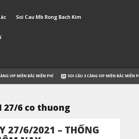
Xác
Soi Cau Mb Rong Bach Kim
í
IỄN PHÍ
SOI CẦU 3 CÀNG VIP MIỀN BẮC MIỄN PHÍ – DỰ ĐOÁN 247
 27/6 co thuong
 27/6/2021 – THỐNG