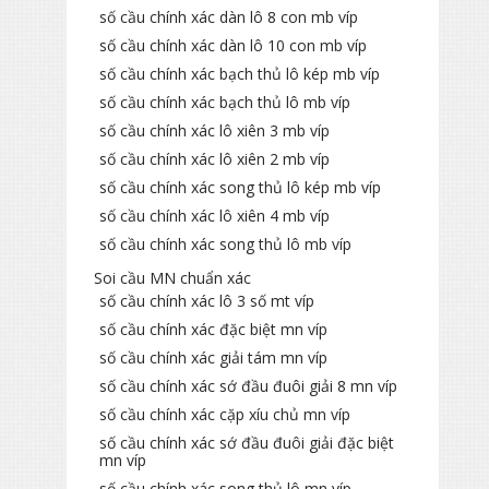
số cầu chính xác dàn lô 8 con mb víp
số cầu chính xác dàn lô 10 con mb víp
số cầu chính xác bạch thủ lô kép mb víp
số cầu chính xác bạch thủ lô mb víp
số cầu chính xác lô xiên 3 mb víp
số cầu chính xác lô xiên 2 mb víp
số cầu chính xác song thủ lô kép mb víp
số cầu chính xác lô xiên 4 mb víp
số cầu chính xác song thủ lô mb víp
Soi cầu MN chuẩn xác
số cầu chính xác lô 3 số mt víp
số cầu chính xác đặc biệt mn víp
số cầu chính xác giải tám mn víp
số cầu chính xác sớ đầu đuôi giải 8 mn víp
số cầu chính xác cặp xíu chủ mn víp
số cầu chính xác sớ đầu đuôi giải đặc biệt
mn víp
số cầu chính xác song thủ lô mn víp