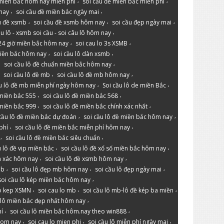
,
,
 miền bắc hôm nay miễn phí
soi cầu đề miền bắc miễn phí
,
,
 nay
soi cầu đề miền bắc ngày mai
,
,
,
u đề xsmb
soi cầu đề xsmb hôm nay
soi cầu đẹp ngày mai
,
ầu lô - xsmb soi cầu - soi câu lô hôm nay
,
,
 24 giờ miền bắc hôm nay
soi cau lo 3s XSMB
,
,
miền bắc hôm nay
soi cầu lô dàn xsmb
,
,
soi cầu lô đề chuẩn miền bắc hôm nay
,
,
,
soi cầu lô đề mb
soi cầu lô đề mb hôm nay
,
,
ầu lô đề mb miễn phí ngày hôm nay
Soi cầu lô de miền Bắc
,
,
 miền bắc 555
soi cầu lô đề miền bắc 568
,
,
 miền bắc 999
soi cầu lô đề miền bắc chính xác nhất
,
,
cầu lô đề miền bắc dự đoán
soi cầu lô đề miền bắc hôm nay
,
,
phí
soi cầu lô đề miền bắc miễn phí hôm nay
,
,
soi cầu lô đề miền bắc siêu chuẩn
,
,
u lô đề vip miền bắc
soi cầu lô đề xổ số miền bắc hôm nay
,
,
h xác hôm nay
soi cầu lô đề xsmb hôm nay
,
,
,
mb
soi cầu lô đẹp mb hôm nay
soi cầu lô đẹp ngày mai
,
soi cầu lô kép miền bắc hôm nay
,
,
,
lo kep XSMN
soi cau lo mb
soi cầu lô mb-lô đề kép ba miền
,
 lô miền bắc đẹp nhất hôm nay
,
,
hí
soi cầu lô miền bắc hôm.nay theo win888
,
,
,
 hom nay
soi cau lo mien phi
soi cầu lô miễn phí ngày mai