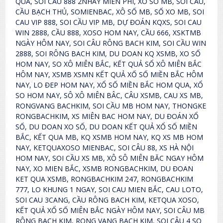
QUA, SOI CAU 888 2NHAY MIEN PHI, XO SÔ MB, SOI CÂU,
CẦU BẠCH THỦ, SOMIENBAC, XÔ SỐ MB, SỐ XO MB, SOI
CAU VIP 888, SOI CẦU VIP MB, DỰ ĐOÁN KQXS, SOI CAU
WIN 2888, CẦU 888, XOSO HOM NAY, CẦU 666, XSKTMB
NGÀY HÔM NAY, SOI CÂU RÔNG BACH KIM, SOI CẦU WIN
2888, SOI RÔNG BACH KIM, DU DOAN KQ XSMB, XO SỐ
HOM NAY, SO XÔ MIÊN BẮC, KẾT QUẢ SỔ XÔ MIÊN BẮC
HÔM NAY, XSMB XSMN KẾT QUẢ XỐ SỐ MIỀN BẮC HÔM
NAY, LO ĐEP HOM NAY, XỔ SỐ MIỀN BẮC HOM QUA, XỔ
SO HOM NAY, SÔ XÔ MIÊN BÂC, CÂU XSMB, CAU XS MB,
RONGVANG BACHKIM, SOI CẦU MB HOM NAY, THONGKE
RONGBACHKIM, XS MIÊN BAC HOM NAY, DU ĐOÁN XỔ
SỐ, DU DOAN XO SỐ, DU DOAN KẾT QUẢ XỔ SỐ MIỀN
BẮC, KẾT QUA MB, KQ XSMB HOM NAY, KQ XS MB HOM
NAY, KETQUAXOSO MIENBAC, SOI CÂU 88, XS HÀ NỘI
HOM NAY, SOI CẦU XS MB, XÔ SÔ MIÊN BĂC NGAY HÔM
NAY, XO MIEN BẮC, XSMB RONGBACHKIM, DU ĐOAN
KET QUA XSMB, RONGBACHKIM 247, RONGBACHKIM
777, LO KHUNG 1 NGAY, SOI CAU MIEN BẮC, CAU LOTO,
SOI CAU 3CANG, CẦU RÔNG BACH KIM, KETQUA XOSO,
KẾT QUẢ XỔ SỐ MIÊN BẮC NGÀY HÔM NAY, SOI CÂU MB
RÔNG BACH KIM, RONG VANG BẠCH KIM, SOI CÂU 4 SO