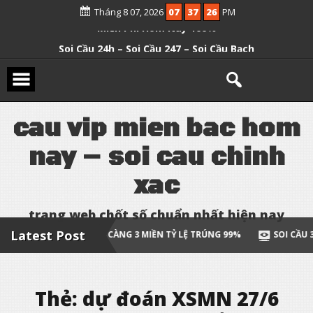
SOI CẦU 3 CÀNG
Skip
Tháng 8 07, 2026
07
37
27
PM
to
Soi Cầu 3 Càng Miền Nam Cực Chuẩn
content
Miễn Phí Hôm Nay 100%
Soi Cầu 24h – Soi Cầu 247 – Soi Cầu Bạch
Thủ CHÍNH XÁC
Soi Cau Mb Rong Bach Kim
c
a
u
v
i
p
m
i
e
n
b
a
c
h
o
m
Giờ Vàng Chốt Số Miền Bắc Hôm Nay –
Xổ Số 666
n
a
y
–
s
o
i
c
a
u
c
h
i
n
h
x
a
c
t
r
a
n
g
w
e
b
c
h
ố
t
s
ố
c
h
u
ẩ
n
n
h
ấ
t
h
i
ệ
n
n
a
y
Latest Post
ẦU 3 CÀNG 3 MIỀN TỶ LỆ TRÚNG 99%
SOI CẦU 3 CÀNG VIP MIỀN BẮC
Thẻ:
dự đoán XSMN 27/6