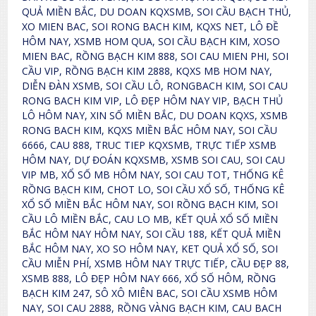
QUẢ MIỀN BẮC, DU DOAN KQXSMB, SOI CẦU BẠCH THỦ,
XO MIEN BAC, SOI RONG BACH KIM, KQXS NET, LÔ ĐỀ
HÔM NAY, XSMB HOM QUA, SOI CẦU BẠCH KIM, XOSO
MIEN BAC, RỒNG BẠCH KIM 888, SOI CAU MIEN PHI, SOI
CẦU VIP, RỒNG BẠCH KIM 2888, KQXS MB HOM NAY,
DIỄN ĐÀN XSMB, SOI CẦU LÔ, RONGBACH KIM, SOI CAU
RONG BACH KIM VIP, LÔ ĐẸP HÔM NAY VIP, BẠCH THỦ
LÔ HÔM NAY, XIN SỐ MIỀN BẮC, DU DOAN KQXS, XSMB
RONG BACH KIM, KQXS MIỀN BẮC HÔM NAY, SOI CẦU
6666, CAU 888, TRUC TIEP KQXSMB, TRỰC TIẾP XSMB
HÔM NAY, DỰ ĐOÁN KQXSMB, XSMB SOI CAU, SOI CAU
VIP MB, XỔ SỐ MB HÔM NAY, SOI CAU TOT, THỐNG KÊ
RỒNG BẠCH KIM, CHOT LO, SOI CẦU XỔ SỐ, THỐNG KÊ
XỔ SỐ MIỀN BẮC HÔM NAY, SOI RỒNG BẠCH KIM, SOI
CẦU LÔ MIỀN BẮC, CAU LO MB, KẾT QUẢ XỔ SỐ MIỀN
BẮC HÔM NAY HÔM NAY, SOI CẦU 188, KẾT QUẢ MIỀN
BẮC HÔM NAY, XO SO HÔM NAY, KET QUẢ XỔ SỐ, SOI
CẦU MIỄN PHÍ, XSMB HÔM NAY TRỰC TIẾP, CẦU ĐẸP 88,
XSMB 888, LÔ ĐẸP HÔM NAY 666, XỔ SỐ HÔM, RỒNG
BẠCH KIM 247, SÔ XÔ MIÊN BAC, SOI CẦU XSMB HÔM
NAY, SOI CAU 2888, RỒNG VÀNG BẠCH KIM, CAU BACH