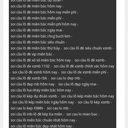
soi cầu lô đề miền bắc dự đoán
,
soi cầu lô đề miền bắc hôm nay
,
soi cầu lô đề miền bắc hôm nay miễn phí
,
soi cầu lô đề miền bắc miễn phí
,
soi cầu lô đề miền bắc miễn phí hôm nay
,
soi cầu lô đề miền bắc ngày mai
,
soi cầu lô đề miền bắc rồng bạch kim
,
soi cầu lô đề miền bắc siêu chuẩn
,
,
soi cầu lô đề miền bắc thứ bảy
soi cầu lô đề siêu chuẩn xsmb
,
soi cầu lô đề vip miền bắc
,
,
soi cầu lô đề xổ số miền bắc hôm nay
soi cầu lô đề xsmb
,
soi cầu lô de xsmb 1102
soi cầu lô đề xsmb chính xác hôm nay
,
,
,
soi cầu lô đề xsmb hôm nay
soi cầu lô de xsmb miễn phí
,
,
soi cầu lô đề xsmb rbk
soi cau lo dep mb
,
,
soi cầu lô đẹp mb hôm nay
soi cầu lô đẹp ngày mai
,
soi cầu lô hai nháy miền bắc hôm nay
,
soi cầu lô kép dự đoán xsmb
soi cầu lô kép miền bắc hôm nay
,
,
,
soi cầu lô kép miền bắc ngày hôm nay
soi cầu lô kép xsmb
,
,
soi cau lo kep XSMN
soi cau lo mb
,
,
soi cầu lô mb-lô đề kép ba miền
soi cau lo mien bac
,
soi cầu lô miền bắc chuẩn nhất hôm nay
,
soi cầu lô miền bắc đẹp nhất hôm nay