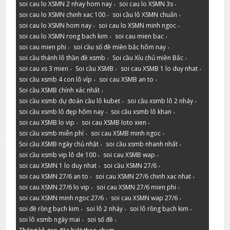
,
,
soi cau lo XSMN 2 nhay hom nay
soi cau lo XSMN 3s
,
,
soi cau lo XSMN chinh xac 100
soi cầu lô XSMN chuẩn
,
,
soi cau lo XSMN hom nay
soi cau lo XSMN minh ngoc
,
,
soi cau lo XSMN rong bach kim
soi cau mien bac
,
,
soi cau mien phi
soi cầu số đề miền bắc hôm nay
,
,
soi cầu thánh lô thần đề xsmb
Soi cầu Xỉu chủ miền Bắc
,
,
,
soi cau xs 3 mien
Soi cầu XSMB
soi cau XSMB 1 lo duy nhat
,
,
soi cầu xsmb 4 con lô víp
soi cau XSMB an to
,
Soi cầu XSMB chính xác nhất
,
,
soi cầu xsmb dự đoán cầu lô kubet
soi cầu xsmb lô 2 nháy
,
,
soi cầu xsmb lô đẹp hôm nay
soi cầu xsmb lô khan
,
,
soi cau XSMB lo vip
soi cau XSMB loto xien
,
,
soi cầu xsmb miễn phí
soi cau XSMB minh ngoc
,
,
Soi cầu XSMB ngày chủ nhật
soi cầu xsmb nhanh nhất
,
,
soi cầu xsmb vip lô de 100
soi cau XSMB wap
,
,
soi cau XSMN 1 lo duy nhat
soi cầu XSMN 27/6
,
,
soi cau XSMN 27/6 an to
soi cau XSMN 27/6 chinh xac nhat
,
,
soi cau XSMN 27/6 lo vip
soi cau XSMN 27/6 mien phi
,
,
soi cau XSMN minh ngoc 27/6
soi cau XSMN wap 27/6
,
,
,
soi đề rồng bạch kim
soi lô 2 nháy
soi lô rồng bạch kim
,
,
soi lô xsmb ngày mai
soi số đề
,