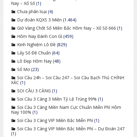
Nay – Xổ Số
(1)
Chưa phân loại
(4)
Dự đoán KQXS 3 Miền
(1.464)
Giờ Vàng Chốt Số Miền Bắc Hôm Nay – Xổ Số 666
(1)
Hôm Nay Đánh Con Gì
(459)
Kinh Nghiệm Lô Đề
(829)
Lấy Số Đề Chuẩn
(64)
Lô Đẹp Hôm Nay
(48)
Sổ Mơ
(23)
Soi Cầu 24h – Soi Cầu 247 – Soi Cầu Bạch Thủ CHÍNH
XÁC
(1)
SOI CẦU 3 CÀNG
(1)
Soi Cầu 3 Càng 3 Miền Tỷ Lệ Trúng 99%
(1)
Soi Cầu 3 Càng Miền Nam Cực Chuẩn Miễn Phí Hôm
Nay 100%
(1)
Soi Cầu 3 Càng VIP Miền Bắc Miễn Phí
(1)
Soi Cầu 3 Càng VIP Miền Bắc Miễn Phí – Dự Đoán 247
(1)