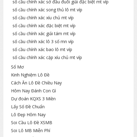
số cầu chính xác sớ đầu đuôi giải đặc biệt mt víp
số cầu chính xác song thủ lô mt víp
số cầu chính xác xíu chủ mt víp
số cầu chính xác đặc biệt mt víp
số cầu chính xác giải tám mt víp
số cầu chính xác lô 3 số mn víp
số cầu chính xác bao lô mt víp
số cầu chính xác cặp xíu chủ mt víp
Sổ Mơ
Kinh Nghiệm Lô Đề
Cách Ăn Lô Đề Chiều Nay
Hôm Nay Đánh Con Gì
Dự đoán KQXS 3 Miền
Lấy Số Đề Chuẩn
Lô Đẹp Hôm Nay
Soi Cầu Lô Đề XSMB
Soi Lô MB Miễn Phí