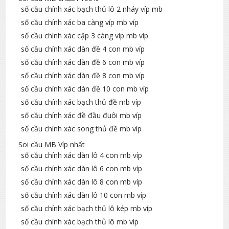
số cầu chính xác bạch thủ lô 2 nháy víp mb
số cầu chính xác ba càng víp mb víp
số cầu chính xác cặp 3 càng víp mb víp
số cầu chính xác dàn đề 4 con mb víp
số cầu chính xác dàn đề 6 con mb víp
số cầu chính xác dàn đề 8 con mb víp
số cầu chính xác dàn đề 10 con mb víp
số cầu chính xác bạch thủ đề mb víp
số cầu chính xác đề đầu đuôi mb víp
số cầu chính xác song thủ đề mb víp
Soi cầu MB Víp nhất
số cầu chính xác dàn lô 4 con mb víp
số cầu chính xác dàn lô 6 con mb víp
số cầu chính xác dàn lô 8 con mb víp
số cầu chính xác dàn lô 10 con mb víp
số cầu chính xác bạch thủ lô kép mb víp
số cầu chính xác bạch thủ lô mb víp