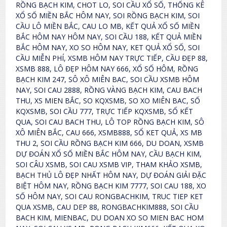
RỒNG BẠCH KIM, CHOT LO, SOI CẦU XỔ SỐ, THỐNG KÊ
XỔ SỐ MIỀN BẮC HÔM NAY, SOI RỒNG BẠCH KIM, SOI
CẦU LÔ MIỀN BẮC, CAU LO MB, KẾT QUẢ XỔ SỐ MIỀN
BẮC HÔM NAY HÔM NAY, SOI CẦU 188, KẾT QUẢ MIỀN
BẮC HÔM NAY, XO SO HÔM NAY, KET QUẢ XỔ SỐ, SOI
CẦU MIỄN PHÍ, XSMB HÔM NAY TRỰC TIẾP, CẦU ĐẸP 88,
XSMB 888, LÔ ĐẸP HÔM NAY 666, XỔ SỐ HÔM, RỒNG
BẠCH KIM 247, SÔ XÔ MIÊN BAC, SOI CẦU XSMB HÔM
NAY, SOI CAU 2888, RỒNG VÀNG BẠCH KIM, CAU BACH
THU, XS MIEN BẮC, SO KQXSMB, SO XO MIÊN BAC, SỐ
KQXSMB, SOI CẦU 777, TRỰC TIẾP KQXSMB, SỔ KẾT
QUA, SOI CAU BACH THU, LÔ TOP RỒNG BẠCH KIM, SÔ
XÔ MIÊN BẮC, CAU 666, XSMB888, SỔ KET QUẢ, XS MB
THU 2, SOI CẦU RỒNG BẠCH KIM 666, DU DOAN, XSMB
DỰ ĐOÁN XỔ SỐ MIỀN BẮC HÔM NAY, CẦU BẠCH KIM,
SOI CÂU XSMB, SOI CAU XSMB VIP, THAM KHẢO XSMB,
BẠCH THỦ LÔ ĐẸP NHẤT HÔM NAY, DỰ ĐOÁN GIẢI ĐẶC
BIỆT HÔM NAY, RỒNG BẠCH KIM 7777, SOI CAU 188, XO
SỐ HÔM NAY, SOI CAU RONGBACHKIM, TRUC TIEP KET
QUA XSMB, CAU DEP 88, RONGBACHKIM888, SOI CẦU
BACH KIM, MIENBAC, DU DOAN XO SO MIEN BAC HOM