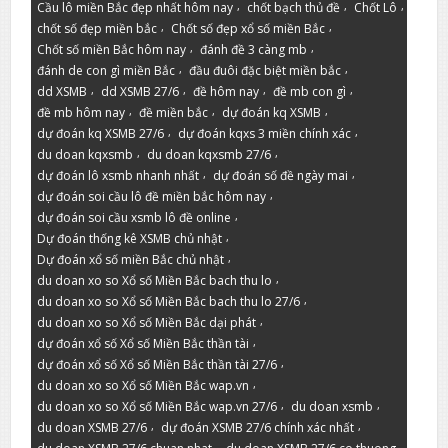
,
,
,
Cầu lô miền Bắc đẹp nhất hôm nay
chốt bạch thủ đề
Chốt Lô
,
,
chốt số đẹp miền bắc
Chốt số đẹp xổ số miền Bắc
,
,
Chốt số miền Bắc hôm nay
đánh đề 3 càng mb
,
,
đánh de con gì miền Bắc
đầu đuôi đặc biệt miền bắc
,
,
,
,
dd XSMB
dd XSMB 27/6
đề hôm nay
đề mb con gì
,
,
,
đề mb hôm nay
đề miền bắc
dự đoán kq XSMB
,
,
dự đoán kq XSMB 27/6
dự đoán kqxs 3 miền chính xác
,
,
du doan kqxsmb
du doan kqxsmb 27/6
,
,
dự đoán lô xsmb nhanh nhất
dự đoán số đề ngày mai
,
dự đoán soi cầu lô đề miền bắc hôm nay
,
dự đoán soi cầu xsmb lô đề online
,
Dự đoán thống kê XSMB chủ nhật
,
Dự đoán xổ số miền Bắc chủ nhật
,
du doan xo so Xổ số Miền Bắc bach thu lo
,
du doan xo so Xổ số Miền Bắc bach thu lo 27/6
,
du doan xo so Xổ số Miền Bắc dại phát
,
dự đoán xổ số Xổ số Miền Bắc thần tài
,
dự đoán xổ số Xổ số Miền Bắc thần tài 27/6
,
du doan xo so Xổ số Miền Bắc wap.vn
,
,
du doan xo so Xổ số Miền Bắc wap.vn 27/6
du doan xsmb
,
,
du doan XSMB 27/6
dự đoán XSMB 27/6 chính xác nhất
,
,