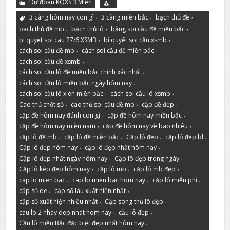
Dự đoán KQXS 3 Miền
,
,
,
3 càng hôm nay con gì
3 càng miền bắc
bạch thủ đề
,
,
,
bach thủ đề mb
bạch thủ lô
bảng soi cầu đề miền bắc
,
,
bi quyet soi cau 27/6 XSMB
bí quyết soi cầu xsmb
,
,
cách soi cầu đề mb
cách soi cầu đề miền bắc
,
cách soi cầu đề xsmb
,
cách soi cầu lô đề miền bắc chính xác nhất
,
cách soi cầu lô miền bắc ngày hôm nay
,
,
cách soi cầu lô xiên miền bắc
cách soi cầu lô xsmb
,
,
,
Cao thủ chốt số
cao thủ soi cầu đề mb
cặp đề đẹp
,
,
cặp đề hôm nay đánh con gì
cặp đề hôm nay miền bắc
,
,
cặp đề hôm nay miền nam
cặp đề hôm nay về bao nhiêu
,
,
,
,
cặp lô đề mb
cặp lô đề miền bắc
Cặp lô đẹp
cặp lô đẹp bl
,
,
Cặp lô đẹp hôm nay
cặp lô đẹp nhất hôm nay
,
,
Cặp lô đẹp nhất ngày hôm nay
Cặp lô đẹp trong ngày
,
,
,
Cặp lô kép đẹp hôm nay
cặp lô mb
cặp lô mb đẹp
,
,
,
cap lo mien bac
cap lo mien bac hom nay
cặp lô miễn phí
,
,
cặp số de
cặp số lâu xuất hiện nhất
,
,
cặp số xuất hiện nhiều nhất
Cặp song thủ lô đẹp
,
,
cau lo 2 nhay dep nhat hom nay
cầu lô đẹp
,
Cầu lô miền Bắc đặc biệt đẹp nhất hôm nay