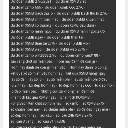
,
,
Dự đoán XSMB 27/6/2021
du doan XSMB 3 so
,
,
du doan xsmb 666
du doan xsmb 666 27/6
,
,
du doan XSMB bach thu lo
du doan XSMB bach thu lo 27/6
,
,
dự đoán XSMB chính xác nhất
du doan XSMB chuan nhat
,
,
du doan XSMB co thuong
du doan XSMB dau duoi
,
,
dự đoán xsmb minh ngọc
du doan XSMB minh ngoc 27/6
,
,
Dự đoán XSMB ngày
du doan XSMB than tai
,
,
du doan XSMB than tai 27/6
du doan XSMB vip
,
,
du doan XSMB wap
du doan XSMB wap 27/6
,
,
du doan xsmb win2888 27/6
du doan xsmb win3188
,
,
Giờ vàng chốt số miền bắc
hôm nay đánh đề con gì
,
,
Hôm nay đánh de con gì miền Bắc
Hôm nay đánh lô con gì
,
,
kết quả xổ số miền Bắc hôm nay
kết quả XSMB hàng ngày
,
,
,
,
lấy số đề
lấy số lô
lấy số miễn phí
lấy số miễn phí ở đâu
,
,
,
,
lô 2 nháy
Lô đẹp hôm nay
lô đẹp hôm nay 666
lo dep mb
,
,
lô đẹp miền bắc
Những con số không nên đánh đề
,
,
Phân tích kết quả XSMB ngày
phân tích KQXSMB
,
,
,
Rồng Bạch Kim chốt số hôm nay
sc xsmb
sc XSMB 27/6
,
,
,
số chuẩn hôm nay
số chuẩn miễn phí
số đề đẹp ngày mai
,
,
,
Số đẹp hôm nay
soi cầu
soi cau 24h XSMB 27/6
,
,
soi cau 3 cang
soi cau 31h XSMB
,
,
Soi cầu ba càng mb miễn phí
soi cầu ba càng miền bắc