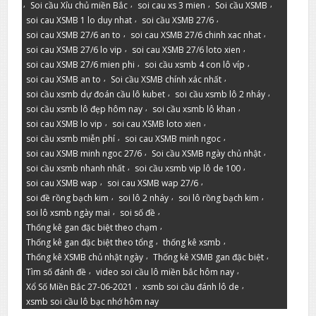
,
,
,
,
Soi cầu Xỉu chủ miền Bắc
soi cau xs 3 mien
Soi cầu XSMB
,
,
soi cau XSMB 1 lo duy nhat
soi cầu XSMB 27/6
,
,
soi cau XSMB 27/6 an to
soi cau XSMB 27/6 chinh xac nhat
,
,
soi cau XSMB 27/6 lo vip
soi cau XSMB 27/6 loto xien
,
,
soi cau XSMB 27/6 mien phi
soi cầu xsmb 4 con lô víp
,
,
soi cau XSMB an to
Soi cầu XSMB chính xác nhất
,
,
soi cầu xsmb dự đoán cầu lô kubet
soi cầu xsmb lô 2 nháy
,
,
soi cầu xsmb lô đẹp hôm nay
soi cầu xsmb lô khan
,
,
soi cau XSMB lo vip
soi cau XSMB loto xien
,
,
soi cầu xsmb miễn phí
soi cau XSMB minh ngoc
,
,
soi cau XSMB minh ngoc 27/6
Soi cầu XSMB ngày chủ nhật
,
,
soi cầu xsmb nhanh nhất
soi cầu xsmb vip lô de 100
,
,
soi cau XSMB wap
soi cau XSMB wap 27/6
,
,
,
soi đề rồng bạch kim
soi lô 2 nháy
soi lô rồng bạch kim
,
,
soi lô xsmb ngày mai
soi số đề
,
Thống kê gan đặc biệt theo chạm
,
,
Thống kê gan đặc biệt theo tổng
thống kê xsmb
,
,
Thống kê XSMB chủ nhật ngày
Thống kê XSMB gan đặc biệt
,
,
Tìm số đánh đề
video soi cầu lô miền bắc hôm nay
,
,
Xổ Số Miền Bắc 27-06-2021
xsmb soi cầu đánh lô de
xsmb soi cầu lô bạc nhớ hôm nay