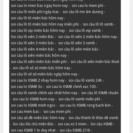
,
,
soi cau lo mien bac ngay hom nay
soi cau lo mien phi
,
,
soi cầu lô miễn phí ngày mai
soi cầu lô mn âm dương
,
soi cầu lô tô miền bắc hôm nay
,
,
soi cầu lô tô miền bắc hôm nay miễn phí
soi cầu lô tô xsmb
,
,
soi cầu lô vip miền bắc hôm nay
soi cầu lô vip xsmb
,
,
Soi cầu lô xiên 2 miền Bắc
soi cầu lô xiên 2 miền bắc hôm nay
,
,
soi cầu lô xiên 3 miền bắc
soi cầu lô xiên 3 xsmb
,
,
soi cầu lô xiên 4 miền bắc
soi cầu lô xiên miền bắc
,
soi cầu lô xiên miền bắc hôm nay
,
soi cầu lô xiên miền bắc miễn phí
soi cầu lô xiên miền bắc thu6
,
,
soi cầu lô xổ số miền bắc hôm nay
,
soi cầu lô xổ số miền bắc ngày hôm nay
,
,
soi cau lo XSMB 2 nhay hom nay
soi cầu lô xsmb 24h
,
,
soi cau lo XSMB 3s
soi cau lo XSMB chinh xac 100
,
soi cầu lô xsmb chính xác nhất hôm nay
soi cầu lô XSMB chuẩn
,
,
,
soi cau lo XSMB hom nay
soi cầu lô xsmb miễn phí
,
,
soi cau lo XSMB minh ngoc
soi cau lo XSMB rong bach kim
,
,
soi cau mien bac
soi cau mien phi
,
soi cầu số đề miền bắc hôm nay
soi cầu thánh lô thần đề xsmb
,
,
,
,
Soi cầu Xỉu chủ miền Bắc
soi cau xs 3 mien
Soi cầu XSMB
,
,
soi cau XSMB 1 lo duy nhat
soi cầu XSMB 27/6