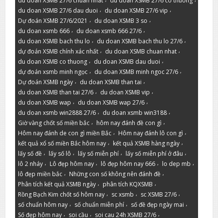
du doan XSMB 27/6 chuan nhat
du doan XSMB 27/6 co thuong
,
,
du doan XSMB 27/6 dau duoi
du doan XSMB 27/6 vip
,
,
Dự đoán XSMB 27/6/2021
du doan XSMB 3 so
,
,
du doan xsmb 666
du doan xsmb 666 27/6
,
,
du doan XSMB bach thu lo
du doan XSMB bach thu lo 27/6
,
,
dự đoán XSMB chính xác nhất
du doan XSMB chuan nhat
,
,
du doan XSMB co thuong
du doan XSMB dau duoi
,
,
dự đoán xsmb minh ngọc
du doan XSMB minh ngoc 27/6
,
,
Dự đoán XSMB ngày
du doan XSMB than tai
,
,
du doan XSMB than tai 27/6
du doan XSMB vip
,
,
du doan XSMB wap
du doan XSMB wap 27/6
,
,
du doan xsmb win2888 27/6
du doan xsmb win3188
,
,
Giờ vàng chốt số miền bắc
hôm nay đánh đề con gì
,
,
Hôm nay đánh de con gì miền Bắc
Hôm nay đánh lô con gì
,
,
kết quả xổ số miền Bắc hôm nay
kết quả XSMB hàng ngày
,
,
,
,
lấy số đề
lấy số lô
lấy số miễn phí
lấy số miễn phí ở đâu
,
,
,
,
lô 2 nháy
Lô đẹp hôm nay
lô đẹp hôm nay 666
lo dep mb
,
,
lô đẹp miền bắc
Những con số không nên đánh đề
,
,
Phân tích kết quả XSMB ngày
phân tích KQXSMB
,
,
,
Rồng Bạch Kim chốt số hôm nay
sc xsmb
sc XSMB 27/6
,
,
,
số chuẩn hôm nay
số chuẩn miễn phí
số đề đẹp ngày mai
,
,
,
Số đẹp hôm nay
soi cầu
soi cau 24h XSMB 27/6