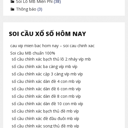
Soi Lô MB Miễn Phí
(38)
Thông báo
(3)
SOI CẦU XỔ SỐ HÔM NAY
cau vip mien bac hom nay – soi cau chinh xac
Soi cầu MB chuẩn 100%
số cầu chính xác bạch thủ lô 2 nháy víp mb
số cầu chính xác ba càng víp mb víp
số cầu chính xác cặp 3 càng víp mb víp
số cầu chính xác dàn đề 4 con mb víp
số cầu chính xác dàn đề 6 con mb víp
số cầu chính xác dàn đề 8 con mb víp
số cầu chính xác dàn đề 10 con mb víp
số cầu chính xác bạch thủ đề mb víp
số cầu chính xác đề đầu đuôi mb víp
số cầu chính xác song thủ đề mb víp