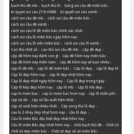
,
,
,
bach thủ đề mb
bạch thủ lô
bảng soi cầu đề miền bắc
,
,
bi quyet soi cau 27/6 XSMB
bí quyết soi cầu xsmb
,
,
cách soi cầu đề mb
cách soi cầu đề miền bắc
,
cách soi cầu đề xsmb
,
cách soi cầu lô đề miền bắc chính xác nhất
,
cách soi cầu lô miền bắc ngày hôm nay
,
,
cách soi cầu lô xiên miền bắc
cách soi cầu lô xsmb
,
,
,
Cao thủ chốt số
cao thủ soi cầu đề mb
cặp đề đẹp
,
,
cặp đề hôm nay đánh con gì
cặp đề hôm nay miền bắc
,
,
cặp đề hôm nay miền nam
cặp đề hôm nay về bao nhiêu
,
,
,
,
cặp lô đề mb
cặp lô đề miền bắc
Cặp lô đẹp
cặp lô đẹp bl
,
,
Cặp lô đẹp hôm nay
cặp lô đẹp nhất hôm nay
,
,
Cặp lô đẹp nhất ngày hôm nay
Cặp lô đẹp trong ngày
,
,
,
Cặp lô kép đẹp hôm nay
cặp lô mb
cặp lô mb đẹp
,
,
,
cap lo mien bac
cap lo mien bac hom nay
cặp lô miễn phí
,
,
cặp số de
cặp số lâu xuất hiện nhất
,
,
cặp số xuất hiện nhiều nhất
Cặp song thủ lô đẹp
,
,
cau lo 2 nhay dep nhat hom nay
cầu lô đẹp
,
Cầu lô miền Bắc đặc biệt đẹp nhất hôm nay
,
,
,
Cầu lô miền Bắc đẹp nhất hôm nay
chốt bạch thủ đề
Chốt Lô
,
,
chốt số đẹp miền bắc
Chốt số đẹp xổ số miền Bắc