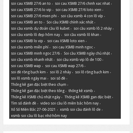
,
,
soi cau XSMB 27/6 an to
soi cau XSMB 27/6 chinh xac nhat
,
,
soi cau XSMB 27/6 lo vip
soi cau XSMB 27/6 loto xien
,
,
soi cau XSMB 27/6 mien phi
soi cầu xsmb 4 con lô víp
,
,
soi cau XSMB an to
Soi cầu XSMB chính xác nhất
,
,
soi cầu xsmb dự đoán cầu lô kubet
soi cầu xsmb lô 2 nháy
,
,
soi cầu xsmb lô đẹp hôm nay
soi cầu xsmb lô khan
,
,
soi cau XSMB lo vip
soi cau XSMB loto xien
,
,
soi cầu xsmb miễn phí
soi cau XSMB minh ngoc
,
,
soi cau XSMB minh ngoc 27/6
Soi cầu XSMB ngày chủ nhật
,
,
soi cầu xsmb nhanh nhất
soi cầu xsmb vip lô de 100
,
,
soi cau XSMB wap
soi cau XSMB wap 27/6
,
,
,
soi đề rồng bạch kim
soi lô 2 nháy
soi lô rồng bạch kim
,
,
soi lô xsmb ngày mai
soi số đề
,
Thống kê gan đặc biệt theo chạm
,
,
Thống kê gan đặc biệt theo tổng
thống kê xsmb
,
,
Thống kê XSMB chủ nhật ngày
Thống kê XSMB gan đặc biệt
,
,
Tìm số đánh đề
video soi cầu lô miền bắc hôm nay
,
,
Xổ Số Miền Bắc 27-06-2021
xsmb soi cầu đánh lô de
xsmb soi cầu lô bạc nhớ hôm nay