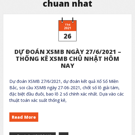
chuan nhat
Th6
2021
26
DỰ ĐOÁN XSMB NGÀY 27/6/2021 –
THỐNG KÊ XSMB CHỦ NHẬT HÔM
NAY
Dự đoán XSMB 27/6/2021, dự đoán kết quả Xổ Số Miền
Bắc, soi cầu XSMB ngày 27-06-2021, chốt số lô giải tám,
đặc biệt đầu đuôi, bao lô 2 số chính xác nhất. Dựa vào các
thuật toán xác suất thống kê,
Read More