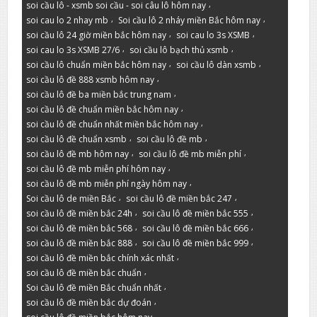
,
soi cầu lô - xsmb soi cầu - soi câu lô hôm nay
,
,
soi cau lo 2 nhay mb
Soi cầu lô 2 nháy miền Bắc hôm nay
,
,
soi cầu lô 24 giờ miền bắc hôm nay
soi cau lo 3s XSMB
,
,
soi cau lo 3s XSMB 27/6
soi cầu lô bạch thủ xsmb
,
,
soi cầu lô chuẩn miền bắc hôm nay
soi cầu lô dàn xsmb
,
soi cầu lô đề 888 xsmb hôm nay
,
soi cầu lô đề ba miền bắc trung nam
,
soi cầu lô đề chuẩn miền bắc hôm nay
,
soi cầu lô đề chuẩn nhất miền bắc hôm nay
,
,
soi cầu lô đề chuẩn xsmb
soi cầu lô đề mb
,
,
soi cầu lô đề mb hôm nay
soi cầu lô đề mb miễn phí
,
soi cầu lô đề mb miễn phí hôm nay
,
soi cầu lô đề mb miễn phí ngày hôm nay
,
,
Soi cầu lô de miền Bắc
soi cầu lô đề miền bắc 247
,
,
soi cầu lô đề miền bắc 24h
soi cầu lô đề miền bắc 555
,
,
soi cầu lô đề miền bắc 568
soi cầu lô đề miền bắc 666
,
,
soi cầu lô đề miền bắc 888
soi cầu lô đề miền bắc 999
,
soi cầu lô đề miền bắc chính xác nhất
,
soi cầu lô đề miền bắc chuẩn
,
Soi cầu lô đề miền Bắc chuẩn nhất
,
soi cầu lô đề miền bắc dự đoán
,