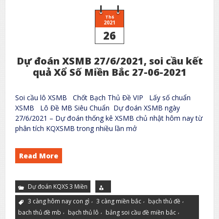
Th6
2021
26
Dự đoán XSMB 27/6/2021, soi cầu kết
quả Xổ Số Miền Bắc 27-06-2021
Soi cầu lô XSMB Chốt Bạch Thủ Đề VIP Lấy số chuẩn
XSMB Lô Đề MB Siêu Chuẩn Dự đoán XSMB ngày
27/6/2021 – Dự đoán thống kê XSMB chủ nhật hôm nay từ
phân tích KQXSMB trong nhiều lần mở
Read More
Dự đoán KQXS 3 Miền
,
,
,
3 càng hôm nay con gì
3 càng miền bắc
bạch thủ đề
,
,
,
bach thủ đề mb
bạch thủ lô
bảng soi cầu đề miền bắc