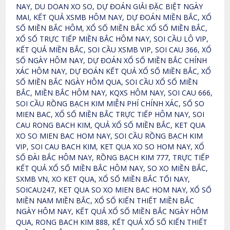
NAY, DU DOAN XO SO, DỰ ĐOÁN GIẢI ĐẶC BIỆT NGÀY
MAI, KẾT QUẢ XSMB HÔM NAY, DỰ ĐOÁN MIỀN BẮC, XỔ
SỐ MIỀN BẮC HÔM, XỔ SỐ MIỀN BẮC XỔ SỐ MIỀN BẮC,
XỔ SỐ TRỰC TIẾP MIỀN BẮC HÔM NAY, SOI CẦU LÔ VIP,
KẾT QUẢ MIỀN BẮC, SOI CẦU XSMB VIP, SOI CAU 366, XỔ
SỐ NGÀY HÔM NAY, DỰ ĐOÁN XỔ SỐ MIỀN BẮC CHÍNH
XÁC HÔM NAY, DỰ ĐOÁN KẾT QUẢ XỔ SỐ MIỀN BẮC, XỔ
SỐ MIỀN BẮC NGÀY HÔM QUA, SOI CẦU XỔ SỐ MIỀN
BẮC, MIỀN BẮC HÔM NAY, KQXS HÔM NAY, SOI CAU 666,
SOI CẦU RỒNG BẠCH KIM MIỄN PHÍ CHÍNH XÁC, SỐ SO
MIEN BAC, XỔ SỐ MIỀN BẮC TRỰC TIẾP HÔM NAY, SOI
CAU RONG BACH KIM, QUẢ XỔ SỐ MIỀN BẮC, KET QUA
XO SO MIEN BAC HOM NAY, SOI CẦU RỒNG BẠCH KIM
VIP, SOI CAU BACH KIM, KET QUA XO SO HOM NAY, XỔ
SỐ ĐÀI BẮC HÔM NAY, RỒNG BẠCH KIM 777, TRỰC TIẾP
KẾT QUẢ XỔ SỐ MIỀN BẮC HÔM NAY, SO XO MIỀN BẮC,
SXMB VN, XO KET QUA, XỔ SỐ MIỀN BẮC TỐI NAY,
SOICAU247, KET QUA SO XO MIEN BAC HOM NAY, XỔ SỐ
MIỀN NAM MIỀN BẮC, XỔ SỐ KIẾN THIẾT MIỀN BẮC
NGÀY HÔM NAY, KẾT QUẢ XỔ SỐ MIỀN BẮC NGÀY HÔM
QUA, RONG BACH KIM 888, KẾT QUẢ XỔ SỐ KIẾN THIẾT