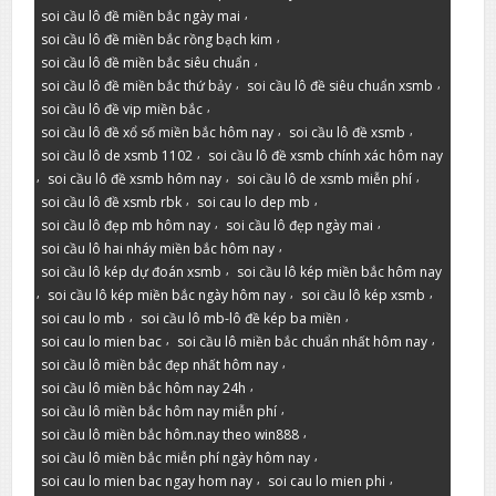
,
soi cầu lô đề miền bắc ngày mai
,
soi cầu lô đề miền bắc rồng bạch kim
,
soi cầu lô đề miền bắc siêu chuẩn
,
,
soi cầu lô đề miền bắc thứ bảy
soi cầu lô đề siêu chuẩn xsmb
,
soi cầu lô đề vip miền bắc
,
,
soi cầu lô đề xổ số miền bắc hôm nay
soi cầu lô đề xsmb
,
soi cầu lô de xsmb 1102
soi cầu lô đề xsmb chính xác hôm nay
,
,
,
soi cầu lô đề xsmb hôm nay
soi cầu lô de xsmb miễn phí
,
,
soi cầu lô đề xsmb rbk
soi cau lo dep mb
,
,
soi cầu lô đẹp mb hôm nay
soi cầu lô đẹp ngày mai
,
soi cầu lô hai nháy miền bắc hôm nay
,
soi cầu lô kép dự đoán xsmb
soi cầu lô kép miền bắc hôm nay
,
,
,
soi cầu lô kép miền bắc ngày hôm nay
soi cầu lô kép xsmb
,
,
soi cau lo mb
soi cầu lô mb-lô đề kép ba miền
,
,
soi cau lo mien bac
soi cầu lô miền bắc chuẩn nhất hôm nay
,
soi cầu lô miền bắc đẹp nhất hôm nay
,
soi cầu lô miền bắc hôm nay 24h
,
soi cầu lô miền bắc hôm nay miễn phí
,
soi cầu lô miền bắc hôm.nay theo win888
,
soi cầu lô miền bắc miễn phí ngày hôm nay
,
,
soi cau lo mien bac ngay hom nay
soi cau lo mien phi