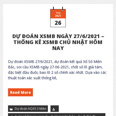
Th6
2021
26
DỰ ĐOÁN XSMB NGÀY 27/6/2021 –
THỐNG KÊ XSMB CHỦ NHẬT HÔM
NAY
Dự đoán XSMB 27/6/2021, dự đoán kết quả Xổ Số Miền
Bắc, soi cầu XSMB ngày 27-06-2021, chốt số lô giải tám,
đặc biệt đầu đuôi, bao lô 2 số chính xác nhất. Dựa vào các
thuật toán xác suất thống kê,
Read More
Dự đoán KQXS 3 Miền
,
,
,