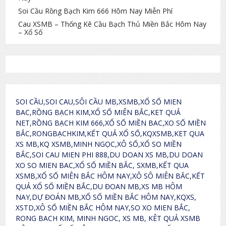
Soi Cầu Rồng Bạch Kim 666 Hôm Nay Miễn Phí
Cau XSMB – Thống Kê Cầu Bạch Thủ Miền Bắc Hôm Nay
– Xổ Số
SOI CẦU,SOI CAU,SÔI CẦU MB,XSMB,XỔ SỐ MIEN
BAC,RỒNG BẠCH KIM,XỔ SỐ MIÊN BẮC,KET QUẢ
NET,RỒNG BẠCH KIM 666,XỔ SỐ MIỀN BAC,XO SỐ MIỀN
BẮC,RONGBẠCHKIM,KẾT QUẢ XỔ SỐ,KQXSMB,KET QUA
XS MB,KQ XSMB,MINH NGỌC,XÔ SỐ,XỔ SO MIỀN
BẮC,SOI CAU MIEN PHI 888,DU DOAN XS MB,DU DOAN
XO SO MIEN BAC,XỔ SỐ MIỀN BẮC, SXMB,KẾT QUA
XSMB,XỔ SỐ MIÊN BẮC HÔM NAY,XÔ SÔ MIÊN BĂC,KẾT
QUẢ XỔ SỐ MIỀN BẮC,DU ĐOAN MB,XS MB HÔM
NAY,DỰ ĐOÁN MB,XỔ SỐ MIỀN BẮC HÔM NAY,KQXS,
XSTD,XÔ SỐ MIỀN BẮC HÔM NAY,SO XO MIEN BẮC,
RONG BACH KIM, MINH NGOC, XS MB, KÊT QUẢ XSMB