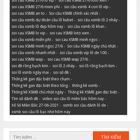
soi cau XSMB 27/6 lo vip
soi cau XSMB 27/6 loto xien
,
,
soi cau XSMB 27/6 mien phi
soi cầu xsmb 4 con lô víp
,
,
soi cau XSMB an to
Soi cầu XSMB chính xác nhất
,
,
soi cầu xsmb dự đoán cầu lô kubet
soi cầu xsmb lô 2 nháy
,
,
soi cầu xsmb lô đẹp hôm nay
soi cầu xsmb lô khan
,
,
soi cau XSMB lo vip
soi cau XSMB loto xien
,
,
soi cầu xsmb miễn phí
soi cau XSMB minh ngoc
,
,
soi cau XSMB minh ngoc 27/6
Soi cầu XSMB ngày chủ nhật
,
,
soi cầu xsmb nhanh nhất
soi cầu xsmb vip lô de 100
,
,
soi cau XSMB wap
soi cau XSMB wap 27/6
,
,
,
soi đề rồng bạch kim
soi lô 2 nháy
soi lô rồng bạch kim
,
,
soi lô xsmb ngày mai
soi số đề
,
Thống kê gan đặc biệt theo chạm
,
,
Thống kê gan đặc biệt theo tổng
thống kê xsmb
,
,
Thống kê XSMB chủ nhật ngày
Thống kê XSMB gan đặc biệt
,
,
Tìm số đánh đề
video soi cầu lô miền bắc hôm nay
,
,
Xổ Số Miền Bắc 27-06-2021
xsmb soi cầu đánh lô de
xsmb soi cầu lô bạc nhớ hôm nay
Tìm
kiếm