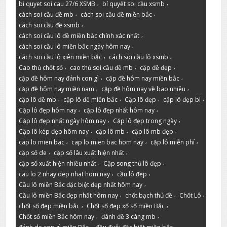
,
,
bi quyet soi cau 27/6 XSMB
bí quyết soi cầu xsmb
,
,
cách soi cầu đề mb
cách soi cầu đề miền bắc
,
cách soi cầu đề xsmb
,
cách soi cầu lô đề miền bắc chính xác nhất
,
cách soi cầu lô miền bắc ngày hôm nay
,
,
cách soi cầu lô xiên miền bắc
cách soi cầu lô xsmb
,
,
,
Cao thủ chốt số
cao thủ soi cầu đề mb
cặp đề đẹp
,
,
cặp đề hôm nay đánh con gì
cặp đề hôm nay miền bắc
,
,
cặp đề hôm nay miền nam
cặp đề hôm nay về bao nhiêu
,
,
,
,
cặp lô đề mb
cặp lô đề miền bắc
Cặp lô đẹp
cặp lô đẹp bl
,
,
Cặp lô đẹp hôm nay
cặp lô đẹp nhất hôm nay
,
,
Cặp lô đẹp nhất ngày hôm nay
Cặp lô đẹp trong ngày
,
,
,
Cặp lô kép đẹp hôm nay
cặp lô mb
cặp lô mb đẹp
,
,
,
cap lo mien bac
cap lo mien bac hom nay
cặp lô miễn phí
,
,
cặp số de
cặp số lâu xuất hiện nhất
,
,
cặp số xuất hiện nhiều nhất
Cặp song thủ lô đẹp
,
,
cau lo 2 nhay dep nhat hom nay
cầu lô đẹp
,
Cầu lô miền Bắc đặc biệt đẹp nhất hôm nay
,
,
,
Cầu lô miền Bắc đẹp nhất hôm nay
chốt bạch thủ đề
Chốt Lô
,
,
chốt số đẹp miền bắc
Chốt số đẹp xổ số miền Bắc
,
,
Chốt số miền Bắc hôm nay
đánh đề 3 càng mb
,
,