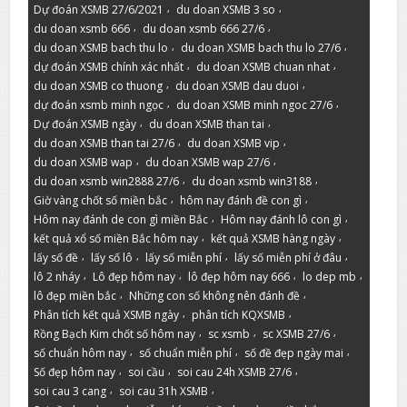
,
,
Dự đoán XSMB 27/6/2021
du doan XSMB 3 so
,
,
du doan xsmb 666
du doan xsmb 666 27/6
,
,
du doan XSMB bach thu lo
du doan XSMB bach thu lo 27/6
,
,
dự đoán XSMB chính xác nhất
du doan XSMB chuan nhat
,
,
du doan XSMB co thuong
du doan XSMB dau duoi
,
,
dự đoán xsmb minh ngọc
du doan XSMB minh ngoc 27/6
,
,
Dự đoán XSMB ngày
du doan XSMB than tai
,
,
du doan XSMB than tai 27/6
du doan XSMB vip
,
,
du doan XSMB wap
du doan XSMB wap 27/6
,
,
du doan xsmb win2888 27/6
du doan xsmb win3188
,
,
Giờ vàng chốt số miền bắc
hôm nay đánh đề con gì
,
,
Hôm nay đánh de con gì miền Bắc
Hôm nay đánh lô con gì
,
,
kết quả xổ số miền Bắc hôm nay
kết quả XSMB hàng ngày
,
,
,
,
lấy số đề
lấy số lô
lấy số miễn phí
lấy số miễn phí ở đâu
,
,
,
,
lô 2 nháy
Lô đẹp hôm nay
lô đẹp hôm nay 666
lo dep mb
,
,
lô đẹp miền bắc
Những con số không nên đánh đề
,
,
Phân tích kết quả XSMB ngày
phân tích KQXSMB
,
,
,
Rồng Bạch Kim chốt số hôm nay
sc xsmb
sc XSMB 27/6
,
,
,
số chuẩn hôm nay
số chuẩn miễn phí
số đề đẹp ngày mai
,
,
,
Số đẹp hôm nay
soi cầu
soi cau 24h XSMB 27/6
,
,
soi cau 3 cang
soi cau 31h XSMB