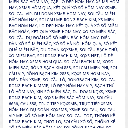
MIỀN BẮC HÔM NAY, CẶP LÔ ĐẸP HÔM NAY, XS MB HOM
NAY, XSMB HÔM QUA, KẾT QUẢ XỔ SỐ HÔM NAY XSMB,
SOI CAU VIP, DU DOAN XSMB HOM NAY, SOI CẦU MIỀN
BẮC HÔM NAY, SOI CAU MB RONG BACH KIM, XS MIEN
BAC HOM NAY, LO DEP HOM NAY, KẾT QUẢ XỔ SỐ MIỀN
BẮC NGÀY, KET QUA XSMB HOM NAY, XO SO MIỀN BẮC,
SOI CẦU DỰ ĐOÁN XỔ SỐ MIỀN BẮC HÔM NAY, DIỄN
ĐÀN XỔ SỐ MIỀN BẮC, XỔ SỐ HÀ NỘI HÔM QUA, SỔ KẾT
QUẢ MIỀN BẮC, DU DOAN KQXSMB, SOI CẦU BẠCH THỦ,
XO MIEN BAC, SOI RONG BACH KIM, KQXS NET, LÔ ĐỀ
HÔM NAY, XSMB HOM QUA, SOI CẦU BẠCH KIM, XOSO
MIEN BAC, RỒNG BẠCH KIM 888, SOI CAU MIEN PHI, SOI
CẦU VIP, RỒNG BẠCH KIM 2888, KQXS MB HOM NAY,
DIỄN ĐÀN XSMB, SOI CẦU LÔ, RONGBACH KIM, SOI CAU
RONG BACH KIM VIP, LÔ ĐẸP HÔM NAY VIP, BẠCH THỦ
LÔ HÔM NAY, XIN SỐ MIỀN BẮC, DU DOAN KQXS, XSMB
RONG BACH KIM, KQXS MIỀN BẮC HÔM NAY, SOI CẦU
6666, CAU 888, TRUC TIEP KQXSMB, TRỰC TIẾP XSMB
HÔM NAY, DỰ ĐOÁN KQXSMB, XSMB SOI CAU, SOI CAU
VIP MB, XỔ SỐ MB HÔM NAY, SOI CAU TOT, THỐNG KÊ
RỒNG BẠCH KIM, CHOT LO, SOI CẦU XỔ SỐ, THỐNG KÊ
XỔ SỐ MIỀN BẮC HÔM NAY, SOI RỒNG BẠCH KIM, SOI