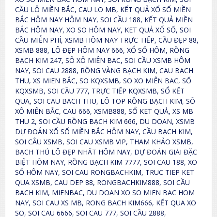
CẦU LÔ MIỀN BẮC, CAU LO MB, KẾT QUẢ XỔ SỐ MIỀN
BẮC HÔM NAY HÔM NAY, SOI CẦU 188, KẾT QUẢ MIỀN
BẮC HÔM NAY, XO SO HÔM NAY, KET QUẢ XỔ SỐ, SOI
CẦU MIỄN PHÍ, XSMB HÔM NAY TRỰC TIẾP, CẦU ĐẸP 88,
XSMB 888, LÔ ĐẸP HÔM NAY 666, XỔ SỐ HÔM, RỒNG
BẠCH KIM 247, SÔ XÔ MIÊN BAC, SOI CẦU XSMB HÔM
NAY, SOI CAU 2888, RỒNG VÀNG BẠCH KIM, CAU BACH
THU, XS MIEN BẮC, SO KQXSMB, SO XO MIÊN BAC, SỐ
KQXSMB, SOI CẦU 777, TRỰC TIẾP KQXSMB, SỔ KẾT
QUA, SOI CAU BACH THU, LÔ TOP RỒNG BẠCH KIM, SÔ
XÔ MIÊN BẮC, CAU 666, XSMB888, SỔ KET QUẢ, XS MB
THU 2, SOI CẦU RỒNG BẠCH KIM 666, DU DOAN, XSMB
DỰ ĐOÁN XỔ SỐ MIỀN BẮC HÔM NAY, CẦU BẠCH KIM,
SOI CÂU XSMB, SOI CAU XSMB VIP, THAM KHẢO XSMB,
BẠCH THỦ LÔ ĐẸP NHẤT HÔM NAY, DỰ ĐOÁN GIẢI ĐẶC
BIỆT HÔM NAY, RỒNG BẠCH KIM 7777, SOI CAU 188, XO
SỐ HÔM NAY, SOI CAU RONGBACHKIM, TRUC TIEP KET
QUA XSMB, CAU DEP 88, RONGBACHKIM888, SOI CẦU
BACH KIM, MIENBAC, DU DOAN XO SO MIEN BAC HOM
NAY, SOI CAU XS MB, RONG BACH KIM666, KẾT QUA XO
SO, SOI CAU 6666, SOI CAU 777, SOI CẦU 2888,