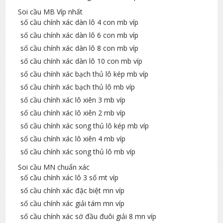
Soi cầu MB Víp nhất
số cầu chính xác dàn lô 4 con mb víp
số cầu chính xác dàn lô 6 con mb víp
số cầu chính xác dàn lô 8 con mb víp
số cầu chính xác dàn lô 10 con mb víp
số cầu chính xác bạch thủ lô kép mb víp
số cầu chính xác bạch thủ lô mb víp
số cầu chính xác lô xiên 3 mb víp
số cầu chính xác lô xiên 2 mb víp
số cầu chính xác song thủ lô kép mb víp
số cầu chính xác lô xiên 4 mb víp
số cầu chính xác song thủ lô mb víp
Soi cầu MN chuẩn xác
số cầu chính xác lô 3 số mt víp
số cầu chính xác đặc biệt mn víp
số cầu chính xác giải tám mn víp
số cầu chính xác sớ đầu đuôi giải 8 mn víp