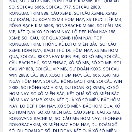
NAY, SOI CAU XS MB, RONG BACH KIM666, KẾT QUA XO
SO, SOI CAU 6666, SOI CAU 777, SOI CẦU 2888,
RONGBACHKIM 888, CẦU XSMB, SOI CẦU XSMN, XSMB
DỰ ĐOÁN, DU ĐOAN XSMB HOM NAY, XS TRỰC TIẾP MB,
RỒNG BẠCH KIM 6868, RONGBACHKIM 666, SOI CẦU MB
VIP, KẾT QUA XO SO HOM NAY, LÔ ĐẸP HÔM NAY 188,
XSMB SOI CẦU, KET QUA XSMB HÔM NAY, TOP
RONGBACHKIM, THỐNG KÊ LOTO MIỀN BẮC, SOI CÂU
XSMB HÔM NAY, BẠCH THỦ DE HÔM NAY, XS MB HOM
QUA, SOI CAU 888 2NHAY MIEN PHI, XO SÔ MB, SOI CÂU,
CẦU BẠCH THỦ, SOMIENBAC, XÔ SỐ MB, SỐ XO MB, SOI
CAU VIP 888, SOI CẦU VIP MB, DỰ ĐOÁN KQXS, SOI CAU
WIN 2888, CẦU 888, XOSO HOM NAY, CẦU 666, XSKTMB
NGÀY HÔM NAY, SOI CÂU RÔNG BACH KIM, SOI CẦU WIN
2888, SOI RÔNG BACH KIM, DU DOAN KQ XSMB, XO SỐ
HOM NAY, SO XÔ MIÊN BẮC, KẾT QUẢ SỔ XÔ MIÊN BẮC
HÔM NAY, XSMB XSMN KẾT QUẢ XỐ SỐ MIỀN BẮC HÔM
NAY, LO ĐEP HOM NAY, XỔ SỐ MIỀN BẮC HOM QUA, XỔ
SO HOM NAY, SÔ XÔ MIÊN BÂC, CÂU XSMB, CAU XS MB,
RONGVANG BACHKIM, SOI CẦU MB HOM NAY, THONGKE
RONGBACHKIM, XS MIÊN BAC HOM NAY, DU ĐOÁN XỔ
SỐ, DU DOAN XO SỐ, DU DOAN KẾT QUẢ XỔ SỐ MIỀN