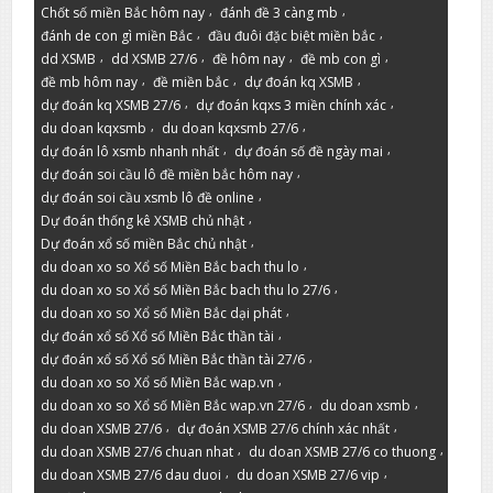
,
,
Chốt số miền Bắc hôm nay
đánh đề 3 càng mb
,
,
đánh de con gì miền Bắc
đầu đuôi đặc biệt miền bắc
,
,
,
,
dd XSMB
dd XSMB 27/6
đề hôm nay
đề mb con gì
,
,
,
đề mb hôm nay
đề miền bắc
dự đoán kq XSMB
,
,
dự đoán kq XSMB 27/6
dự đoán kqxs 3 miền chính xác
,
,
du doan kqxsmb
du doan kqxsmb 27/6
,
,
dự đoán lô xsmb nhanh nhất
dự đoán số đề ngày mai
,
dự đoán soi cầu lô đề miền bắc hôm nay
,
dự đoán soi cầu xsmb lô đề online
,
Dự đoán thống kê XSMB chủ nhật
,
Dự đoán xổ số miền Bắc chủ nhật
,
du doan xo so Xổ số Miền Bắc bach thu lo
,
du doan xo so Xổ số Miền Bắc bach thu lo 27/6
,
du doan xo so Xổ số Miền Bắc dại phát
,
dự đoán xổ số Xổ số Miền Bắc thần tài
,
dự đoán xổ số Xổ số Miền Bắc thần tài 27/6
,
du doan xo so Xổ số Miền Bắc wap.vn
,
,
du doan xo so Xổ số Miền Bắc wap.vn 27/6
du doan xsmb
,
,
du doan XSMB 27/6
dự đoán XSMB 27/6 chính xác nhất
,
,
du doan XSMB 27/6 chuan nhat
du doan XSMB 27/6 co thuong
,
,
du doan XSMB 27/6 dau duoi
du doan XSMB 27/6 vip