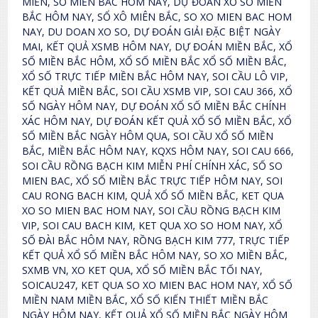
MIỀN, SỐ MIỀN BẮC HÔM NAY, DỰ ĐOÁN XỔ SỐ MIỀN
BẮC HÔM NAY, SỔ XÔ MIÊN BẮC, SO XO MIEN BAC HOM
NAY, DU DOAN XO SO, DỰ ĐOÁN GIẢI ĐẶC BIỆT NGÀY
MAI, KẾT QUẢ XSMB HÔM NAY, DỰ ĐOÁN MIỀN BẮC, XỔ
SỐ MIỀN BẮC HÔM, XỔ SỐ MIỀN BẮC XỔ SỐ MIỀN BẮC,
XỔ SỐ TRỰC TIẾP MIỀN BẮC HÔM NAY, SOI CẦU LÔ VIP,
KẾT QUẢ MIỀN BẮC, SOI CẦU XSMB VIP, SOI CAU 366, XỔ
SỐ NGÀY HÔM NAY, DỰ ĐOÁN XỔ SỐ MIỀN BẮC CHÍNH
XÁC HÔM NAY, DỰ ĐOÁN KẾT QUẢ XỔ SỐ MIỀN BẮC, XỔ
SỐ MIỀN BẮC NGÀY HÔM QUA, SOI CẦU XỔ SỐ MIỀN
BẮC, MIỀN BẮC HÔM NAY, KQXS HÔM NAY, SOI CAU 666,
SOI CẦU RỒNG BẠCH KIM MIỄN PHÍ CHÍNH XÁC, SỐ SO
MIEN BAC, XỔ SỐ MIỀN BẮC TRỰC TIẾP HÔM NAY, SOI
CAU RONG BACH KIM, QUẢ XỔ SỐ MIỀN BẮC, KET QUA
XO SO MIEN BAC HOM NAY, SOI CẦU RỒNG BẠCH KIM
VIP, SOI CAU BACH KIM, KET QUA XO SO HOM NAY, XỔ
SỐ ĐÀI BẮC HÔM NAY, RỒNG BẠCH KIM 777, TRỰC TIẾP
KẾT QUẢ XỔ SỐ MIỀN BẮC HÔM NAY, SO XO MIỀN BẮC,
SXMB VN, XO KET QUA, XỔ SỐ MIỀN BẮC TỐI NAY,
SOICAU247, KET QUA SO XO MIEN BAC HOM NAY, XỔ SỐ
MIỀN NAM MIỀN BẮC, XỔ SỐ KIẾN THIẾT MIỀN BẮC
NGÀY HÔM NAY, KẾT QUẢ XỔ SỐ MIỀN BẮC NGÀY HÔM