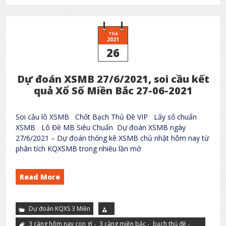
Th6
2021
26
Dự đoán XSMB 27/6/2021, soi cầu kết
quả Xổ Số Miền Bắc 27-06-2021
Soi cầu lô XSMB Chốt Bạch Thủ Đề VIP Lấy số chuẩn
XSMB Lô Đề MB Siêu Chuẩn Dự đoán XSMB ngày
27/6/2021 – Dự đoán thống kê XSMB chủ nhật hôm nay từ
phân tích KQXSMB trong nhiều lần mở
Read More
Dự đoán KQXS 3 Miền
,
,
,
3 càng hôm nay con gì
3 càng miền bắc
bạch thủ đề