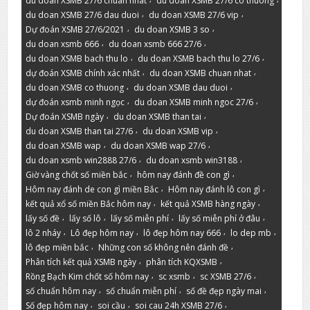
du doan XSMB 27/6 chuan nhat
du doan XSMB 27/6 co thuong
,
,
du doan XSMB 27/6 dau duoi
du doan XSMB 27/6 vip
,
,
Dự đoán XSMB 27/6/2021
du doan XSMB 3 so
,
,
du doan xsmb 666
du doan xsmb 666 27/6
,
,
du doan XSMB bach thu lo
du doan XSMB bach thu lo 27/6
,
,
dự đoán XSMB chính xác nhất
du doan XSMB chuan nhat
,
,
du doan XSMB co thuong
du doan XSMB dau duoi
,
,
dự đoán xsmb minh ngọc
du doan XSMB minh ngoc 27/6
,
,
Dự đoán XSMB ngày
du doan XSMB than tai
,
,
du doan XSMB than tai 27/6
du doan XSMB vip
,
,
du doan XSMB wap
du doan XSMB wap 27/6
,
,
du doan xsmb win2888 27/6
du doan xsmb win3188
,
,
Giờ vàng chốt số miền bắc
hôm nay đánh đề con gì
,
,
Hôm nay đánh de con gì miền Bắc
Hôm nay đánh lô con gì
,
,
kết quả xổ số miền Bắc hôm nay
kết quả XSMB hàng ngày
,
,
,
,
lấy số đề
lấy số lô
lấy số miễn phí
lấy số miễn phí ở đâu
,
,
,
,
lô 2 nháy
Lô đẹp hôm nay
lô đẹp hôm nay 666
lo dep mb
,
,
lô đẹp miền bắc
Những con số không nên đánh đề
,
,
Phân tích kết quả XSMB ngày
phân tích KQXSMB
,
,
,
Rồng Bạch Kim chốt số hôm nay
sc xsmb
sc XSMB 27/6
,
,
,
số chuẩn hôm nay
số chuẩn miễn phí
số đề đẹp ngày mai
,
,
,
Số đẹp hôm nay
soi cầu
soi cau 24h XSMB 27/6