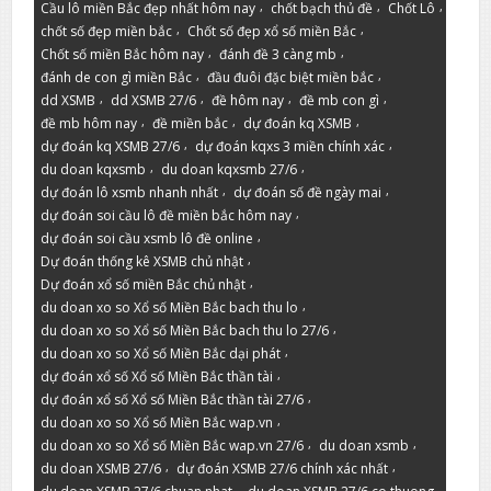
,
,
,
Cầu lô miền Bắc đẹp nhất hôm nay
chốt bạch thủ đề
Chốt Lô
,
,
chốt số đẹp miền bắc
Chốt số đẹp xổ số miền Bắc
,
,
Chốt số miền Bắc hôm nay
đánh đề 3 càng mb
,
,
đánh de con gì miền Bắc
đầu đuôi đặc biệt miền bắc
,
,
,
,
dd XSMB
dd XSMB 27/6
đề hôm nay
đề mb con gì
,
,
,
đề mb hôm nay
đề miền bắc
dự đoán kq XSMB
,
,
dự đoán kq XSMB 27/6
dự đoán kqxs 3 miền chính xác
,
,
du doan kqxsmb
du doan kqxsmb 27/6
,
,
dự đoán lô xsmb nhanh nhất
dự đoán số đề ngày mai
,
dự đoán soi cầu lô đề miền bắc hôm nay
,
dự đoán soi cầu xsmb lô đề online
,
Dự đoán thống kê XSMB chủ nhật
,
Dự đoán xổ số miền Bắc chủ nhật
,
du doan xo so Xổ số Miền Bắc bach thu lo
,
du doan xo so Xổ số Miền Bắc bach thu lo 27/6
,
du doan xo so Xổ số Miền Bắc dại phát
,
dự đoán xổ số Xổ số Miền Bắc thần tài
,
dự đoán xổ số Xổ số Miền Bắc thần tài 27/6
,
du doan xo so Xổ số Miền Bắc wap.vn
,
,
du doan xo so Xổ số Miền Bắc wap.vn 27/6
du doan xsmb
,
,
du doan XSMB 27/6
dự đoán XSMB 27/6 chính xác nhất
,
,