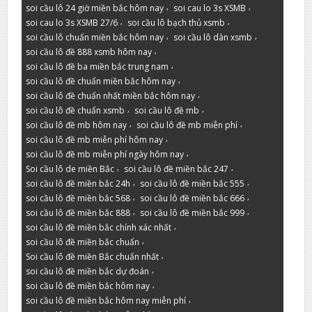
,
,
soi cầu lô 24 giờ miền bắc hôm nay
soi cau lo 3s XSMB
,
,
soi cau lo 3s XSMB 27/6
soi cầu lô bạch thủ xsmb
,
,
soi cầu lô chuẩn miền bắc hôm nay
soi cầu lô dàn xsmb
,
soi cầu lô đề 888 xsmb hôm nay
,
soi cầu lô đề ba miền bắc trung nam
,
soi cầu lô đề chuẩn miền bắc hôm nay
,
soi cầu lô đề chuẩn nhất miền bắc hôm nay
,
,
soi cầu lô đề chuẩn xsmb
soi cầu lô đề mb
,
,
soi cầu lô đề mb hôm nay
soi cầu lô đề mb miễn phí
,
soi cầu lô đề mb miễn phí hôm nay
,
soi cầu lô đề mb miễn phí ngày hôm nay
,
,
Soi cầu lô de miền Bắc
soi cầu lô đề miền bắc 247
,
,
soi cầu lô đề miền bắc 24h
soi cầu lô đề miền bắc 555
,
,
soi cầu lô đề miền bắc 568
soi cầu lô đề miền bắc 666
,
,
soi cầu lô đề miền bắc 888
soi cầu lô đề miền bắc 999
,
soi cầu lô đề miền bắc chính xác nhất
,
soi cầu lô đề miền bắc chuẩn
,
Soi cầu lô đề miền Bắc chuẩn nhất
,
soi cầu lô đề miền bắc dự đoán
,
soi cầu lô đề miền bắc hôm nay
,
soi cầu lô đề miền bắc hôm nay miễn phí