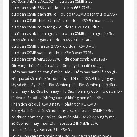
,
,
Dự đoán XSMB 27/6/2021
du doan XSMB 3 so
,
,
du doan xsmb 666
du doan xsmb 666 27/6
,
,
du doan XSMB bach thu lo
du doan XSMB bach thu lo 27/6
,
,
dự đoán XSMB chính xác nhất
du doan XSMB chuan nhat
,
,
du doan XSMB co thuong
du doan XSMB dau duoi
,
,
dự đoán xsmb minh ngọc
du doan XSMB minh ngoc 27/6
,
,
Dự đoán XSMB ngày
du doan XSMB than tai
,
,
du doan XSMB than tai 27/6
du doan XSMB vip
,
,
du doan XSMB wap
du doan XSMB wap 27/6
,
,
du doan xsmb win2888 27/6
du doan xsmb win3188
,
,
Giờ vàng chốt số miền bắc
hôm nay đánh đề con gì
,
,
Hôm nay đánh de con gì miền Bắc
Hôm nay đánh lô con gì
,
,
kết quả xổ số miền Bắc hôm nay
kết quả XSMB hàng ngày
,
,
,
,
lấy số đề
lấy số lô
lấy số miễn phí
lấy số miễn phí ở đâu
,
,
,
,
lô 2 nháy
Lô đẹp hôm nay
lô đẹp hôm nay 666
lo dep mb
,
,
lô đẹp miền bắc
Những con số không nên đánh đề
,
,
Phân tích kết quả XSMB ngày
phân tích KQXSMB
,
,
,
Rồng Bạch Kim chốt số hôm nay
sc xsmb
sc XSMB 27/6
,
,
,
số chuẩn hôm nay
số chuẩn miễn phí
số đề đẹp ngày mai
,
,
,
Số đẹp hôm nay
soi cầu
soi cau 24h XSMB 27/6
,
,
soi cau 3 cang
soi cau 31h XSMB
,
,
Soi cầu ba càng mb miễn phí
soi cầu ba càng miền bắc