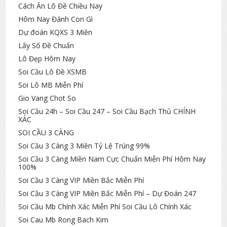
Cách Ăn Lô Đề Chiều Nay
Hôm Nay Đánh Con Gì
Dự đoán KQXS 3 Miền
Lấy Số Đề Chuẩn
Lô Đẹp Hôm Nay
Soi Cầu Lô Đề XSMB
Soi Lô MB Miễn Phí
Gio Vang Chot So
Soi Cầu 24h – Soi Cầu 247 – Soi Cầu Bạch Thủ CHÍNH
XÁC
SOI CẦU 3 CÀNG
Soi Cầu 3 Càng 3 Miền Tỷ Lệ Trúng 99%
Soi Cầu 3 Càng Miền Nam Cực Chuẩn Miễn Phí Hôm Nay
100%
Soi Cầu 3 Càng VIP Miền Bắc Miễn Phí
Soi Cầu 3 Càng VIP Miền Bắc Miễn Phí – Dự Đoán 247
Soi Cầu Mb Chính Xác Miễn Phí Soi Cầu Lô Chính Xác
Soi Cau Mb Rong Bach Kim