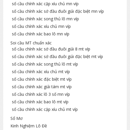
số cầu chính xác cặp xíu chủ mn víp
số cầu chính xác sớ đầu đuôi giải đặc biệt mn víp
số cầu chính xác song thủ lô mn víp
số cầu chính xác xíu chủ mn víp
số cầu chính xác bao lô mn víp
Soi cầu MT chuẩn xác
số cầu chính xác sớ đầu đuôi giải 8 mt víp
số cầu chính xác sớ đầu đuôi giải đặc biệt mt víp
số cầu chính xác song thủ lô mt víp
số cầu chính xác xíu chủ mt víp
số cầu chính xác đặc biệt mt víp
số cầu chính xác giải tám mt víp
số cầu chính xác lô 3 số mn víp
số cầu chính xác bao lô mt víp
số cầu chính xác cặp xíu chủ mt víp
Sổ Mơ
Kinh Nghiệm Lô Đề