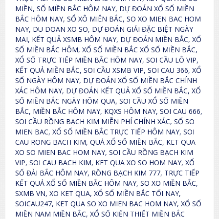
MIỀN, SỐ MIỀN BẮC HÔM NAY, DỰ ĐOÁN XỔ SỐ MIỀN
BẮC HÔM NAY, SỔ XÔ MIÊN BẮC, SO XO MIEN BAC HOM
NAY, DU DOAN XO SO, DỰ ĐOÁN GIẢI ĐẶC BIỆT NGÀY
MAI, KẾT QUẢ XSMB HÔM NAY, DỰ ĐOÁN MIỀN BẮC, XỔ
SỐ MIỀN BẮC HÔM, XỔ SỐ MIỀN BẮC XỔ SỐ MIỀN BẮC,
XỔ SỐ TRỰC TIẾP MIỀN BẮC HÔM NAY, SOI CẦU LÔ VIP,
KẾT QUẢ MIỀN BẮC, SOI CẦU XSMB VIP, SOI CAU 366, XỔ
SỐ NGÀY HÔM NAY, DỰ ĐOÁN XỔ SỐ MIỀN BẮC CHÍNH
XÁC HÔM NAY, DỰ ĐOÁN KẾT QUẢ XỔ SỐ MIỀN BẮC, XỔ
SỐ MIỀN BẮC NGÀY HÔM QUA, SOI CẦU XỔ SỐ MIỀN
BẮC, MIỀN BẮC HÔM NAY, KQXS HÔM NAY, SOI CAU 666,
SOI CẦU RỒNG BẠCH KIM MIỄN PHÍ CHÍNH XÁC, SỐ SO
MIEN BAC, XỔ SỐ MIỀN BẮC TRỰC TIẾP HÔM NAY, SOI
CAU RONG BACH KIM, QUẢ XỔ SỐ MIỀN BẮC, KET QUA
XO SO MIEN BAC HOM NAY, SOI CẦU RỒNG BẠCH KIM
VIP, SOI CAU BACH KIM, KET QUA XO SO HOM NAY, XỔ
SỐ ĐÀI BẮC HÔM NAY, RỒNG BẠCH KIM 777, TRỰC TIẾP
KẾT QUẢ XỔ SỐ MIỀN BẮC HÔM NAY, SO XO MIỀN BẮC,
SXMB VN, XO KET QUA, XỔ SỐ MIỀN BẮC TỐI NAY,
SOICAU247, KET QUA SO XO MIEN BAC HOM NAY, XỔ SỐ
MIỀN NAM MIỀN BẮC, XỔ SỐ KIẾN THIẾT MIỀN BẮC