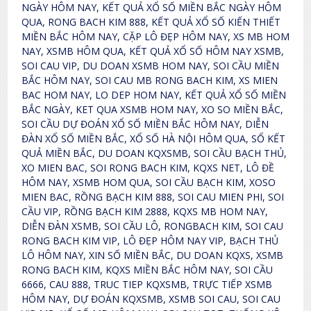
NGÀY HÔM NAY, KẾT QUẢ XỔ SỐ MIỀN BẮC NGÀY HÔM
QUA, RONG BACH KIM 888, KẾT QUẢ XỔ SỐ KIẾN THIẾT
MIỀN BẮC HÔM NAY, CẶP LÔ ĐẸP HÔM NAY, XS MB HOM
NAY, XSMB HÔM QUA, KẾT QUẢ XỔ SỐ HÔM NAY XSMB,
SOI CAU VIP, DU DOAN XSMB HOM NAY, SOI CẦU MIỀN
BẮC HÔM NAY, SOI CAU MB RONG BACH KIM, XS MIEN
BAC HOM NAY, LO DEP HOM NAY, KẾT QUẢ XỔ SỐ MIỀN
BẮC NGÀY, KET QUA XSMB HOM NAY, XO SO MIỀN BẮC,
SOI CẦU DỰ ĐOÁN XỔ SỐ MIỀN BẮC HÔM NAY, DIỄN
ĐÀN XỔ SỐ MIỀN BẮC, XỔ SỐ HÀ NỘI HÔM QUA, SỔ KẾT
QUẢ MIỀN BẮC, DU DOAN KQXSMB, SOI CẦU BẠCH THỦ,
XO MIEN BAC, SOI RONG BACH KIM, KQXS NET, LÔ ĐỀ
HÔM NAY, XSMB HOM QUA, SOI CẦU BẠCH KIM, XOSO
MIEN BAC, RỒNG BẠCH KIM 888, SOI CAU MIEN PHI, SOI
CẦU VIP, RỒNG BẠCH KIM 2888, KQXS MB HOM NAY,
DIỄN ĐÀN XSMB, SOI CẦU LÔ, RONGBACH KIM, SOI CAU
RONG BACH KIM VIP, LÔ ĐẸP HÔM NAY VIP, BẠCH THỦ
LÔ HÔM NAY, XIN SỐ MIỀN BẮC, DU DOAN KQXS, XSMB
RONG BACH KIM, KQXS MIỀN BẮC HÔM NAY, SOI CẦU
6666, CAU 888, TRUC TIEP KQXSMB, TRỰC TIẾP XSMB
HÔM NAY, DỰ ĐOÁN KQXSMB, XSMB SOI CAU, SOI CAU