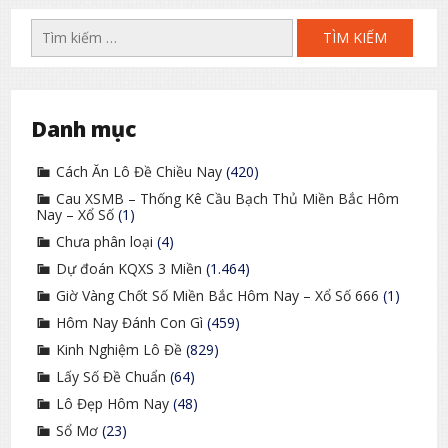
Tìm
kiếm
cho:
Danh mục
Cách Ăn Lô Đề Chiều Nay
(420)
Cau XSMB – Thống Kê Cầu Bạch Thủ Miền Bắc Hôm
Nay – Xổ Số
(1)
Chưa phân loại
(4)
Dự đoán KQXS 3 Miền
(1.464)
Giờ Vàng Chốt Số Miền Bắc Hôm Nay – Xổ Số 666
(1)
Hôm Nay Đánh Con Gì
(459)
Kinh Nghiệm Lô Đề
(829)
Lấy Số Đề Chuẩn
(64)
Lô Đẹp Hôm Nay
(48)
Sổ Mơ
(23)