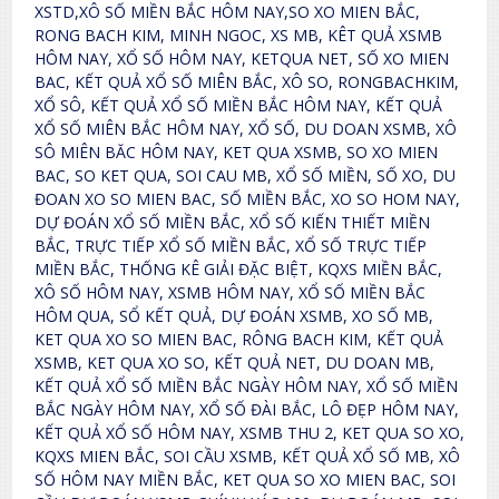
XSTD,XÔ SỐ MIỀN BẮC HÔM NAY,SO XO MIEN BẮC,
RONG BACH KIM, MINH NGOC, XS MB, KÊT QUẢ XSMB
HÔM NAY, XỔ SỐ HÔM NAY, KETQUA NET, SỐ XO MIEN
BAC, KẾT QUẢ XỔ SỐ MIÊN BẮC, XÔ SO, RONGBACHKIM,
XỔ SÔ, KẾT QUẢ XỔ SỐ MIỀN BẮC HÔM NAY, KẾT QUẢ
XỔ SỐ MIÊN BẮC HÔM NAY, XỔ SỐ, DU DOAN XSMB, XÔ
SÔ MIÊN BĂC HÔM NAY, KET QUA XSMB, SO XO MIEN
BAC, SO KET QUA, SOI CAU MB, XỔ SỐ MIỀN, SỐ XO, DU
ĐOAN XO SO MIEN BAC, SỐ MIỀN BẮC, XO SO HOM NAY,
DỰ ĐOÁN XỔ SỐ MIỀN BẮC, XỔ SỐ KIẾN THIẾT MIỀN
BẮC, TRỰC TIẾP XỔ SỐ MIỀN BẮC, XỔ SỐ TRỰC TIẾP
MIỀN BẮC, THỐNG KÊ GIẢI ĐẶC BIỆT, KQXS MIỀN BẮC,
XÔ SỐ HÔM NAY, XSMB HÔM NAY, XỔ SỐ MIỀN BẮC
HÔM QUA, SỔ KẾT QUẢ, DỰ ĐOÁN XSMB, XO SỐ MB,
KET QUA XO SO MIEN BAC, RÔNG BACH KIM, KẾT QUẢ
XSMB, KET QUA XO SO, KẾT QUẢ NET, DU DOAN MB,
KẾT QUẢ XỔ SỐ MIỀN BẮC NGÀY HÔM NAY, XỔ SỐ MIỀN
BẮC NGÀY HÔM NAY, XỔ SỐ ĐÀI BẮC, LÔ ĐẸP HÔM NAY,
KẾT QUẢ XỔ SỐ HÔM NAY, XSMB THU 2, KET QUA SO XO,
KQXS MIEN BẮC, SOI CẦU XSMB, KẾT QUẢ XỔ SỐ MB, XÔ
SỐ HÔM NAY MIỀN BẮC, KET QUA SO XO MIEN BAC, SOI