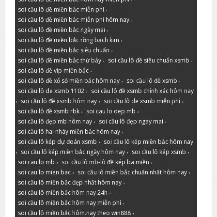
,
soi cầu lô đề miền bắc miễn phí
,
soi cầu lô đề miền bắc miễn phí hôm nay
,
soi cầu lô đề miền bắc ngày mai
,
soi cầu lô đề miền bắc rồng bạch kim
,
soi cầu lô đề miền bắc siêu chuẩn
,
,
soi cầu lô đề miền bắc thứ bảy
soi cầu lô đề siêu chuẩn xsmb
,
soi cầu lô đề vip miền bắc
,
,
soi cầu lô đề xổ số miền bắc hôm nay
soi cầu lô đề xsmb
,
soi cầu lô de xsmb 1102
soi cầu lô đề xsmb chính xác hôm nay
,
,
,
soi cầu lô đề xsmb hôm nay
soi cầu lô de xsmb miễn phí
,
,
soi cầu lô đề xsmb rbk
soi cau lo dep mb
,
,
soi cầu lô đẹp mb hôm nay
soi cầu lô đẹp ngày mai
,
soi cầu lô hai nháy miền bắc hôm nay
,
soi cầu lô kép dự đoán xsmb
soi cầu lô kép miền bắc hôm nay
,
,
,
soi cầu lô kép miền bắc ngày hôm nay
soi cầu lô kép xsmb
,
,
soi cau lo mb
soi cầu lô mb-lô đề kép ba miền
,
,
soi cau lo mien bac
soi cầu lô miền bắc chuẩn nhất hôm nay
,
soi cầu lô miền bắc đẹp nhất hôm nay
,
soi cầu lô miền bắc hôm nay 24h
,
soi cầu lô miền bắc hôm nay miễn phí
,
soi cầu lô miền bắc hôm.nay theo win888