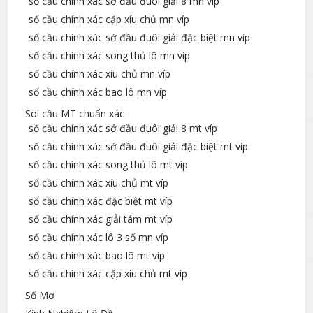
số cầu chính xác sớ đầu đuôi giải 8 mn víp
số cầu chính xác cặp xíu chủ mn víp
số cầu chính xác sớ đầu đuôi giải đặc biệt mn víp
số cầu chính xác song thủ lô mn víp
số cầu chính xác xíu chủ mn víp
số cầu chính xác bao lô mn víp
Soi cầu MT chuẩn xác
số cầu chính xác sớ đầu đuôi giải 8 mt víp
số cầu chính xác sớ đầu đuôi giải đặc biệt mt víp
số cầu chính xác song thủ lô mt víp
số cầu chính xác xíu chủ mt víp
số cầu chính xác đặc biệt mt víp
số cầu chính xác giải tám mt víp
số cầu chính xác lô 3 số mn víp
số cầu chính xác bao lô mt víp
số cầu chính xác cặp xíu chủ mt víp
Sổ Mơ