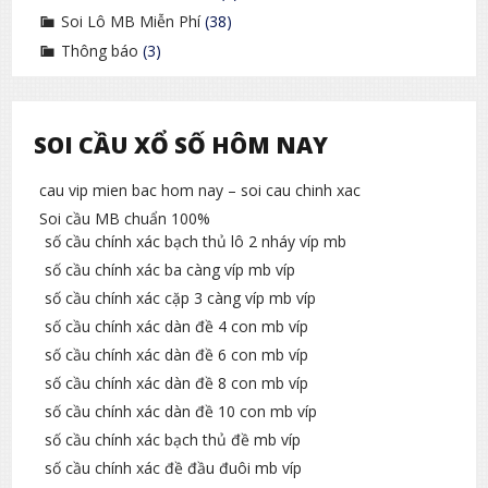
Soi Lô MB Miễn Phí
(38)
Thông báo
(3)
SOI CẦU XỔ SỐ HÔM NAY
cau vip mien bac hom nay – soi cau chinh xac
Soi cầu MB chuẩn 100%
số cầu chính xác bạch thủ lô 2 nháy víp mb
số cầu chính xác ba càng víp mb víp
số cầu chính xác cặp 3 càng víp mb víp
số cầu chính xác dàn đề 4 con mb víp
số cầu chính xác dàn đề 6 con mb víp
số cầu chính xác dàn đề 8 con mb víp
số cầu chính xác dàn đề 10 con mb víp
số cầu chính xác bạch thủ đề mb víp
số cầu chính xác đề đầu đuôi mb víp