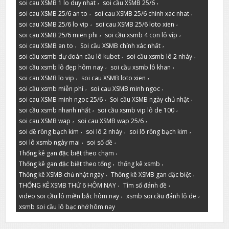
,
,
soi cau XSMB 1 lo duy nhat
soi cầu XSMB 25/6
,
,
soi cau XSMB 25/6 an to
soi cau XSMB 25/6 chinh xac nhat
,
,
soi cau XSMB 25/6 lo vip
soi cau XSMB 25/6 loto xien
,
,
soi cau XSMB 25/6 mien phi
soi cầu xsmb 4 con lô víp
,
,
soi cau XSMB an to
Soi cầu XSMB chính xác nhất
,
,
soi cầu xsmb dự đoán cầu lô kubet
soi cầu xsmb lô 2 nháy
,
,
soi cầu xsmb lô đẹp hôm nay
soi cầu xsmb lô khan
,
,
soi cau XSMB lo vip
soi cau XSMB loto xien
,
,
soi cầu xsmb miễn phí
soi cau XSMB minh ngoc
,
,
soi cau XSMB minh ngoc 25/6
Soi cầu XSMB ngày chủ nhật
,
,
soi cầu xsmb nhanh nhất
soi cầu xsmb vip lô de 100
,
,
soi cau XSMB wap
soi cau XSMB wap 25/6
,
,
,
soi đề rồng bạch kim
soi lô 2 nháy
soi lô rồng bạch kim
,
,
soi lô xsmb ngày mai
soi số đề
,
Thống kê gan đặc biệt theo chạm
,
,
Thống kê gan đặc biệt theo tổng
thống kê xsmb
,
,
Thống kê XSMB chủ nhật ngày
Thống kê XSMB gan đặc biệt
,
,
THỐNG KÊ XSMB THỨ 6 HÔM NAY
Tìm số đánh đề
,
,
video soi cầu lô miền bắc hôm nay
xsmb soi cầu đánh lô de
xsmb soi cầu lô bạc nhớ hôm nay