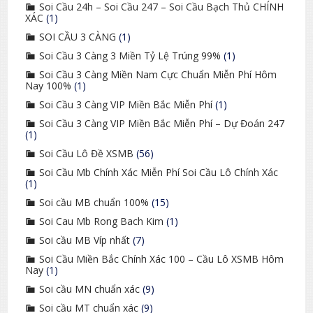
Soi Cầu 24h – Soi Cầu 247 – Soi Cầu Bạch Thủ CHÍNH
XÁC
(1)
SOI CẦU 3 CÀNG
(1)
Soi Cầu 3 Càng 3 Miền Tỷ Lệ Trúng 99%
(1)
Soi Cầu 3 Càng Miền Nam Cực Chuẩn Miễn Phí Hôm
Nay 100%
(1)
Soi Cầu 3 Càng VIP Miền Bắc Miễn Phí
(1)
Soi Cầu 3 Càng VIP Miền Bắc Miễn Phí – Dự Đoán 247
(1)
Soi Cầu Lô Đề XSMB
(56)
Soi Cầu Mb Chính Xác Miễn Phí Soi Cầu Lô Chính Xác
(1)
Soi cầu MB chuẩn 100%
(15)
Soi Cau Mb Rong Bach Kim
(1)
Soi cầu MB Víp nhất
(7)
Soi Cầu Miền Bắc Chính Xác 100 – Cầu Lô XSMB Hôm
Nay
(1)
Soi cầu MN chuẩn xác
(9)
Soi cầu MT chuẩn xác
(9)