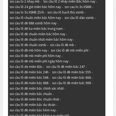
,
,
soi cau lo 2 nhay mb
Soi cầu lô 2 nháy miền Bắc hôm nay
,
,
soi cầu lô 24 giờ miền bắc hôm nay
soi cau lo 3s XSMB
,
,
soi cau lo 3s XSMB 25/6
soi cầu lô bạch thủ xsmb
,
,
soi cầu lô chuẩn miền bắc hôm nay
soi cầu lô dàn xsmb
,
soi cầu lô đề 888 xsmb hôm nay
,
soi cầu lô đề ba miền bắc trung nam
,
soi cầu lô đề chuẩn miền bắc hôm nay
,
soi cầu lô đề chuẩn nhất miền bắc hôm nay
,
,
soi cầu lô đề chuẩn xsmb
soi cầu lô đề mb
,
,
soi cầu lô đề mb hôm nay
soi cầu lô đề mb miễn phí
,
soi cầu lô đề mb miễn phí hôm nay
,
soi cầu lô đề mb miễn phí ngày hôm nay
,
,
Soi cầu lô de miền Bắc
soi cầu lô đề miền bắc 247
,
,
soi cầu lô đề miền bắc 24h
soi cầu lô đề miền bắc 555
,
,
soi cầu lô đề miền bắc 568
soi cầu lô đề miền bắc 666
,
,
soi cầu lô đề miền bắc 888
soi cầu lô đề miền bắc 999
,
soi cầu lô đề miền bắc chính xác nhất
,
soi cầu lô đề miền bắc chuẩn
,
Soi cầu lô đề miền Bắc chuẩn nhất
,
soi cầu lô đề miền bắc dự đoán
,
soi cầu lô đề miền bắc hôm nay
,
soi cầu lô đề miền bắc hôm nay miễn phí