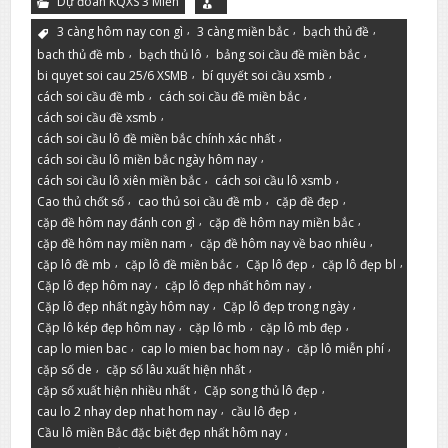
Dự đoán KQXS 3 Miền
,
,
,
3 càng hôm nay con gì
3 càng miền bắc
bạch thủ đề
,
,
,
bach thủ đề mb
bạch thủ lô
bảng soi cầu đề miền bắc
,
,
bi quyet soi cau 25/6 XSMB
bí quyết soi cầu xsmb
,
,
cách soi cầu đề mb
cách soi cầu đề miền bắc
,
cách soi cầu đề xsmb
,
cách soi cầu lô đề miền bắc chính xác nhất
,
cách soi cầu lô miền bắc ngày hôm nay
,
,
cách soi cầu lô xiên miền bắc
cách soi cầu lô xsmb
,
,
,
Cao thủ chốt số
cao thủ soi cầu đề mb
cặp đề đẹp
,
,
cặp đề hôm nay đánh con gì
cặp đề hôm nay miền bắc
,
,
cặp đề hôm nay miền nam
cặp đề hôm nay về bao nhiêu
,
,
,
,
cặp lô đề mb
cặp lô đề miền bắc
Cặp lô đẹp
cặp lô đẹp bl
,
,
Cặp lô đẹp hôm nay
cặp lô đẹp nhất hôm nay
,
,
Cặp lô đẹp nhất ngày hôm nay
Cặp lô đẹp trong ngày
,
,
,
Cặp lô kép đẹp hôm nay
cặp lô mb
cặp lô mb đẹp
,
,
,
cap lo mien bac
cap lo mien bac hom nay
cặp lô miễn phí
,
,
cặp số de
cặp số lâu xuất hiện nhất
,
,
cặp số xuất hiện nhiều nhất
Cặp song thủ lô đẹp
,
,
cau lo 2 nhay dep nhat hom nay
cầu lô đẹp
,
Cầu lô miền Bắc đặc biệt đẹp nhất hôm nay