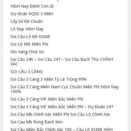
Hôm Nay Đánh Con Gì
Dự đoán KQXS 3 Miền
Lấy Số Đề Chuẩn
Lô Đẹp Hôm Nay
Soi Cầu Lô Đề XSMB
Soi Lô MB Miễn Phí
Gio Vang Chot So
Soi Cầu 24h – Soi Cầu 247 – Soi Cầu Bạch Thủ CHÍNH
XÁC
SOI CẦU 3 CÀNG
Soi Cầu 3 Càng 3 Miền Tỷ Lệ Trúng 99%
Soi Cầu 3 Càng Miền Nam Cực Chuẩn Miễn Phí Hôm Nay
100%
Soi Cầu 3 Càng VIP Miền Bắc Miễn Phí
Soi Cầu 3 Càng VIP Miền Bắc Miễn Phí – Dự Đoán 247
Soi Cầu Mb Chính Xác Miễn Phí Soi Cầu Lô Chính Xác
Soi Cau Mb Rong Bach Kim
Soi Cầu Miền Bắc Chính Xác 100 – Cầu Lô XSMB Hôm