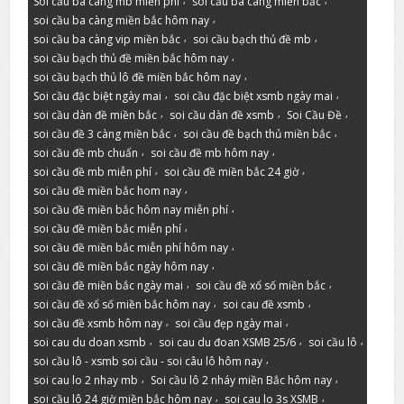
Soi cầu ba càng mb miễn phí
soi cầu ba càng miền bắc
,
soi cầu ba càng miền bắc hôm nay
,
,
soi cầu ba càng vip miền bắc
soi cầu bạch thủ đề mb
,
soi cầu bạch thủ đề miền bắc hôm nay
,
soi cầu bạch thủ lô đề miền bắc hôm nay
,
,
Soi cầu đặc biệt ngày mai
soi cầu đặc biệt xsmb ngày mai
,
,
,
soi cầu dàn đề miền bắc
soi cầu dàn đề xsmb
Soi Cầu Đề
,
,
soi cầu đề 3 càng miền bắc
soi cầu đề bạch thủ miền bắc
,
,
soi cầu đề mb chuẩn
soi cầu đề mb hôm nay
,
,
soi cầu đề mb miễn phí
soi cầu đề miền bắc 24 giờ
,
soi cầu đề miền bắc hom nay
,
soi cầu đề miền bắc hôm nay miễn phí
,
soi cầu đề miền bắc miễn phí
,
soi cầu đề miền bắc miễn phí hôm nay
,
soi cầu đề miền bắc ngày hôm nay
,
,
soi cầu đề miền bắc ngày mai
soi cầu đề xổ số miền bắc
,
,
soi cầu đề xổ số miền bắc hôm nay
soi cau đề xsmb
,
,
soi cầu đề xsmb hôm nay
soi cầu đẹp ngày mai
,
,
,
soi cau du doan xsmb
soi cau du đoan XSMB 25/6
soi cầu lô
,
soi cầu lô - xsmb soi cầu - soi câu lô hôm nay
,
,
soi cau lo 2 nhay mb
Soi cầu lô 2 nháy miền Bắc hôm nay
,
,
soi cầu lô 24 giờ miền bắc hôm nay
soi cau lo 3s XSMB