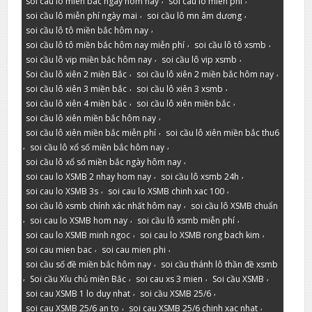
soi cau lo mien bac ngay hom nay
soi cau lo mien phi
,
,
soi cầu lô miễn phí ngày mai
soi cầu lô mn âm dương
,
soi cầu lô tô miền bắc hôm nay
,
,
soi cầu lô tô miền bắc hôm nay miễn phí
soi cầu lô tô xsmb
,
,
soi cầu lô vip miền bắc hôm nay
soi cầu lô vip xsmb
,
,
Soi cầu lô xiên 2 miền Bắc
soi cầu lô xiên 2 miền bắc hôm nay
,
,
soi cầu lô xiên 3 miền bắc
soi cầu lô xiên 3 xsmb
,
,
soi cầu lô xiên 4 miền bắc
soi cầu lô xiên miền bắc
,
soi cầu lô xiên miền bắc hôm nay
,
soi cầu lô xiên miền bắc miễn phí
soi cầu lô xiên miền bắc thu6
,
,
soi cầu lô xổ số miền bắc hôm nay
,
soi cầu lô xổ số miền bắc ngày hôm nay
,
,
soi cau lo XSMB 2 nhay hom nay
soi cầu lô xsmb 24h
,
,
soi cau lo XSMB 3s
soi cau lo XSMB chinh xac 100
,
soi cầu lô xsmb chính xác nhất hôm nay
soi cầu lô XSMB chuẩn
,
,
,
soi cau lo XSMB hom nay
soi cầu lô xsmb miễn phí
,
,
soi cau lo XSMB minh ngoc
soi cau lo XSMB rong bach kim
,
,
soi cau mien bac
soi cau mien phi
,
soi cầu số đề miền bắc hôm nay
soi cầu thánh lô thần đề xsmb
,
,
,
,
Soi cầu Xỉu chủ miền Bắc
soi cau xs 3 mien
Soi cầu XSMB
,
,
soi cau XSMB 1 lo duy nhat
soi cầu XSMB 25/6
,
,
soi cau XSMB 25/6 an to
soi cau XSMB 25/6 chinh xac nhat