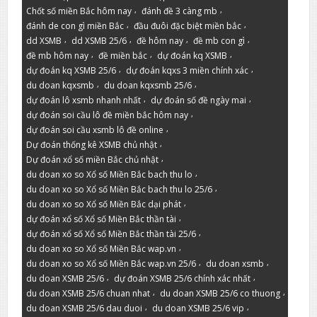
,
,
Chốt số miền Bắc hôm nay
đánh đề 3 càng mb
,
,
đánh de con gì miền Bắc
đầu đuôi đặc biệt miền bắc
,
,
,
,
dd XSMB
dd XSMB 25/6
đề hôm nay
đề mb con gì
,
,
,
đề mb hôm nay
đề miền bắc
dự đoán kq XSMB
,
,
dự đoán kq XSMB 25/6
dự đoán kqxs 3 miền chính xác
,
,
du doan kqxsmb
du doan kqxsmb 25/6
,
,
dự đoán lô xsmb nhanh nhất
dự đoán số đề ngày mai
,
dự đoán soi cầu lô đề miền bắc hôm nay
,
dự đoán soi cầu xsmb lô đề online
,
Dự đoán thống kê XSMB chủ nhật
,
Dự đoán xổ số miền Bắc chủ nhật
,
du doan xo so Xổ số Miền Bắc bach thu lo
,
du doan xo so Xổ số Miền Bắc bach thu lo 25/6
,
du doan xo so Xổ số Miền Bắc dại phát
,
dự đoán xổ số Xổ số Miền Bắc thần tài
,
dự đoán xổ số Xổ số Miền Bắc thần tài 25/6
,
du doan xo so Xổ số Miền Bắc wap.vn
,
,
du doan xo so Xổ số Miền Bắc wap.vn 25/6
du doan xsmb
,
,
du doan XSMB 25/6
dự đoán XSMB 25/6 chính xác nhất
,
,
du doan XSMB 25/6 chuan nhat
du doan XSMB 25/6 co thuong
,
,
du doan XSMB 25/6 dau duoi
du doan XSMB 25/6 vip