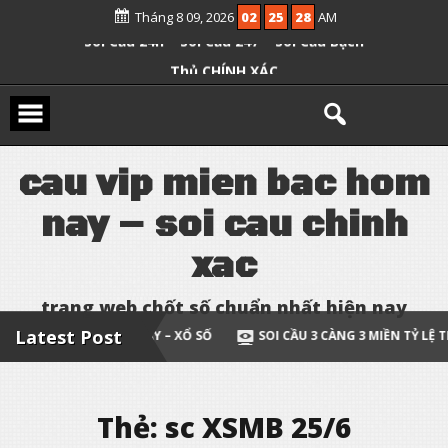
Skip
Tháng 8 09, 2026
02
25
29
AM
to
Miễn Phí Hôm Nay 100%
content
Soi Cầu 24h – Soi Cầu 247 – Soi Cầu Bạch
Thủ CHÍNH XÁC
Soi Cau Mb Rong Bach Kim
Giờ Vàng Chốt Số Miền Bắc Hôm Nay –
c
a
u
v
i
p
m
i
e
n
b
a
c
h
o
m
Xổ Số 666
n
a
y
–
s
o
i
c
a
u
c
h
i
n
h
x
a
c
t
r
a
n
g
w
e
b
c
h
ố
t
s
ố
c
h
u
ẩ
n
n
h
ấ
t
h
i
ệ
n
n
a
y
Latest Post
HÔM NAY – XỔ SỐ
SOI CẦU 3 CÀNG 3 MIỀN TỶ LỆ TRÚNG 99%
Thẻ:
sc XSMB 25/6