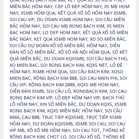
MIỀN BẮC HÔM NAY, CẶP LÔ ĐẸP HÔM NAY, XS MB HOM
NAY, XSMB HÔM QUA, KẾT QUẢ XỔ SỐ HÔM NAY XSMB,
SOI CAU VIP, DU DOAN XSMB HOM NAY, SOI CẦU MIỀN
BẮC HÔM NAY, SOI CAU MB RONG BACH KIM, XS MIEN
BAC HOM NAY, LO DEP HOM NAY, KẾT QUẢ XỔ SỐ MIỀN
BẮC NGÀY, KET QUA XSMB HOM NAY, XO SO MIỀN BẮC,
SOI CẦU DỰ ĐOÁN XỔ SỐ MIỀN BẮC HÔM NAY, DIỄN
ĐÀN XỔ SỐ MIỀN BẮC, XỔ SỐ HÀ NỘI HÔM QUA, SỔ KẾT
QUẢ MIỀN BẮC, DU DOAN KQXSMB, SOI CẦU BẠCH THỦ,
XO MIEN BAC, SOI RONG BACH KIM, KQXS NET, LÔ ĐỀ
HÔM NAY, XSMB HOM QUA, SOI CẦU BẠCH KIM, XOSO
MIEN BAC, RỒNG BẠCH KIM 888, SOI CAU MIEN PHI, SOI
CẦU VIP, RỒNG BẠCH KIM 2888, KQXS MB HOM NAY,
DIỄN ĐÀN XSMB, SOI CẦU LÔ, RONGBACH KIM, SOI CAU
RONG BACH KIM VIP, LÔ ĐẸP HÔM NAY VIP, BẠCH THỦ
LÔ HÔM NAY, XIN SỐ MIỀN BẮC, DU DOAN KQXS, XSMB
RONG BACH KIM, KQXS MIỀN BẮC HÔM NAY, SOI CẦU
6666, CAU 888, TRUC TIEP KQXSMB, TRỰC TIẾP XSMB
HÔM NAY, DỰ ĐOÁN KQXSMB, XSMB SOI CAU, SOI CAU
VIP MB, XỔ SỐ MB HÔM NAY, SOI CAU TOT, THỐNG KÊ
RỒNG BẠCH KIM, CHOT LO, SOI CẦU XỔ SỐ, THỐNG KÊ