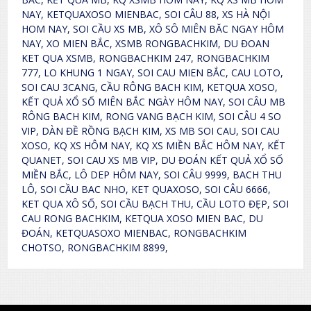
NAY, KETQUAXOSO MIENBAC, SOI CÂU 88, XS HÀ NỘI
HOM NAY, SOI CẦU XS MB, XÔ SÔ MIÊN BĂC NGAY HÔM
NAY, XO MIEN BẮC, XSMB RONGBACHKIM, DU ĐOAN
KET QUA XSMB, RONGBACHKIM 247, RONGBACHKIM
777, LO KHUNG 1 NGAY, SOI CAU MIEN BẮC, CAU LOTO,
SOI CAU 3CANG, CẦU RÔNG BACH KIM, KETQUA XOSO,
KẾT QUẢ XỔ SỐ MIÊN BẮC NGÀY HÔM NAY, SOI CÂU MB
RÔNG BACH KIM, RONG VANG BẠCH KIM, SOI CÂU 4 SO
VIP, DÀN ĐỀ RỒNG BẠCH KIM, XS MB SOI CAU, SOI CAU
XOSO, KQ XS HÔM NAY, KQ XS MIỀN BẮC HÔM NAY, KẾT
QUANET, SOI CAU XS MB VIP, DU ĐOÁN KẾT QUẢ XỔ SỐ
MIỀN BẮC, LÔ DEP HÔM NAY, SOI CÂU 9999, BACH THU
LÔ, SOI CẦU BAC NHO, KET QUAXOSO, SOI CÂU 6666,
KET QUA XÔ SỐ, SOI CẦU BẠCH THU, CẦU LOTO ĐẸP, SOI
CAU RONG BACHKIM, KETQUA XOSO MIEN BAC, DU
ĐOÁN, KETQUASOXO MIENBAC, RONGBACHKIM
CHOTSO, RONGBACHKIM 8899,