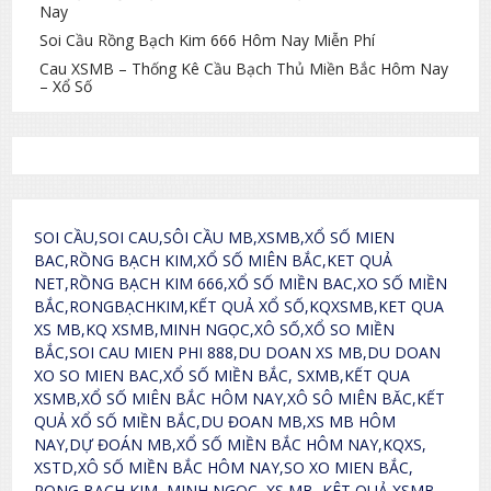
Nay
Soi Cầu Rồng Bạch Kim 666 Hôm Nay Miễn Phí
Cau XSMB – Thống Kê Cầu Bạch Thủ Miền Bắc Hôm Nay
– Xổ Số
SOI CẦU,SOI CAU,SÔI CẦU MB,XSMB,XỔ SỐ MIEN
BAC,RỒNG BẠCH KIM,XỔ SỐ MIÊN BẮC,KET QUẢ
NET,RỒNG BẠCH KIM 666,XỔ SỐ MIỀN BAC,XO SỐ MIỀN
BẮC,RONGBẠCHKIM,KẾT QUẢ XỔ SỐ,KQXSMB,KET QUA
XS MB,KQ XSMB,MINH NGỌC,XÔ SỐ,XỔ SO MIỀN
BẮC,SOI CAU MIEN PHI 888,DU DOAN XS MB,DU DOAN
XO SO MIEN BAC,XỔ SỐ MIỀN BẮC, SXMB,KẾT QUA
XSMB,XỔ SỐ MIÊN BẮC HÔM NAY,XÔ SÔ MIÊN BĂC,KẾT
QUẢ XỔ SỐ MIỀN BẮC,DU ĐOAN MB,XS MB HÔM
NAY,DỰ ĐOÁN MB,XỔ SỐ MIỀN BẮC HÔM NAY,KQXS,
XSTD,XÔ SỐ MIỀN BẮC HÔM NAY,SO XO MIEN BẮC,
RONG BACH KIM, MINH NGOC, XS MB, KÊT QUẢ XSMB