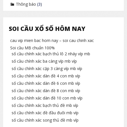
Thông báo
(3)
SOI CẦU XỔ SỐ HÔM NAY
cau vip mien bac hom nay – soi cau chinh xac
Soi cầu MB chuẩn 100%
số cầu chính xác bạch thủ lô 2 nháy víp mb
số cầu chính xác ba càng víp mb víp
số cầu chính xác cặp 3 càng víp mb víp
số cầu chính xác dàn đề 4 con mb víp
số cầu chính xác dàn đề 6 con mb víp
số cầu chính xác dàn đề 8 con mb víp
số cầu chính xác dàn đề 10 con mb víp
số cầu chính xác bạch thủ đề mb víp
số cầu chính xác đề đầu đuôi mb víp
số cầu chính xác song thủ đề mb víp