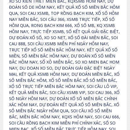
XỔ SỐ KIẾN THIẾT MIỀN BẮC, KQXSMB HÔM NAY, DỰ
ĐOÁN SỐ DE HÔM NAY, KẾT QUẢ XỔ SỐ MIỀN BẮC HÔM
QUA, SOI CAU XSMB, TOP RỒNG BẠCH KIM, XỔ SỐ HÔM
NAY MIỀN BẮC, SOI CÂU 366, XSMB TRỰC TIẾP, XỔ SỐ
HÔM QUA, RONG BACH KIM 666, XỔ SỐ MB, KQ XSMB
HÔM NAY, TRỰC TIẾP XSMB, SỐ KẾT QUẢ GIẢI ĐẶC BIỆT,
DỰ ĐOÁN XỔ SỐ, XO SO NET, XỔ SỐ ĐÀI MIỀN BẮC, SOI
CAU 888, SOI CẦU XSMB MIỄN PHÍ NGÀY HÔM NAY,
TRỰC TIẾP XỔ SỐ MIỀN BẮC HÔM NAY, KẾT QUẢ XỔ SỐ
MIỀN, SỐ MIỀN BẮC HÔM NAY, DỰ ĐOÁN XỔ SỐ MIỀN
BẮC HÔM NAY, SỔ XÔ MIÊN BẮC, SO XO MIEN BAC HOM
NAY, DU DOAN XO SO, DỰ ĐOÁN GIẢI ĐẶC BIỆT NGÀY
MAI, KẾT QUẢ XSMB HÔM NAY, DỰ ĐOÁN MIỀN BẮC, XỔ
SỐ MIỀN BẮC HÔM, XỔ SỐ MIỀN BẮC XỔ SỐ MIỀN BẮC,
XỔ SỐ TRỰC TIẾP MIỀN BẮC HÔM NAY, SOI CẦU LÔ VIP,
KẾT QUẢ MIỀN BẮC, SOI CẦU XSMB VIP, SOI CAU 366, XỔ
SỐ NGÀY HÔM NAY, DỰ ĐOÁN XỔ SỐ MIỀN BẮC CHÍNH
XÁC HÔM NAY, DỰ ĐOÁN KẾT QUẢ XỔ SỐ MIỀN BẮC, XỔ
SỐ MIỀN BẮC NGÀY HÔM QUA, SOI CẦU XỔ SỐ MIỀN
BẮC, MIỀN BẮC HÔM NAY, KQXS HÔM NAY, SOI CAU 666,
SOI CẦU RỒNG BẠCH KIM MIỄN PHÍ CHÍNH XÁC, SỐ SO
MIEN BAC, XỔ SỐ MIỀN BẮC TRỰC TIẾP HÔM NAY, SOI