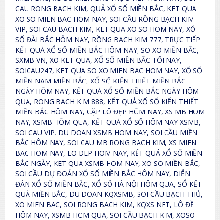
CAU RONG BACH KIM, QUẢ XỔ SỐ MIỀN BẮC, KET QUA
XO SO MIEN BAC HOM NAY, SOI CẦU RỒNG BẠCH KIM
VIP, SOI CAU BACH KIM, KET QUA XO SO HOM NAY, XỔ
SỐ ĐÀI BẮC HÔM NAY, RỒNG BẠCH KIM 777, TRỰC TIẾP
KẾT QUẢ XỔ SỐ MIỀN BẮC HÔM NAY, SO XO MIỀN BẮC,
SXMB VN, XO KET QUA, XỔ SỐ MIỀN BẮC TỐI NAY,
SOICAU247, KET QUA SO XO MIEN BAC HOM NAY, XỔ SỐ
MIỀN NAM MIỀN BẮC, XỔ SỐ KIẾN THIẾT MIỀN BẮC
NGÀY HÔM NAY, KẾT QUẢ XỔ SỐ MIỀN BẮC NGÀY HÔM
QUA, RONG BACH KIM 888, KẾT QUẢ XỔ SỐ KIẾN THIẾT
MIỀN BẮC HÔM NAY, CẶP LÔ ĐẸP HÔM NAY, XS MB HOM
NAY, XSMB HÔM QUA, KẾT QUẢ XỔ SỐ HÔM NAY XSMB,
SOI CAU VIP, DU DOAN XSMB HOM NAY, SOI CẦU MIỀN
BẮC HÔM NAY, SOI CAU MB RONG BACH KIM, XS MIEN
BAC HOM NAY, LO DEP HOM NAY, KẾT QUẢ XỔ SỐ MIỀN
BẮC NGÀY, KET QUA XSMB HOM NAY, XO SO MIỀN BẮC,
SOI CẦU DỰ ĐOÁN XỔ SỐ MIỀN BẮC HÔM NAY, DIỄN
ĐÀN XỔ SỐ MIỀN BẮC, XỔ SỐ HÀ NỘI HÔM QUA, SỔ KẾT
QUẢ MIỀN BẮC, DU DOAN KQXSMB, SOI CẦU BẠCH THỦ,
XO MIEN BAC, SOI RONG BACH KIM, KQXS NET, LÔ ĐỀ
HÔM NAY, XSMB HOM QUA, SOI CẦU BẠCH KIM, XOSO