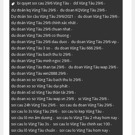
,
,
bi quyet soi cau 29/6 Vũng Tàu
dd Vũng Tàu 29/6
,
,
dự đoán kq Vũng Tàu 29/6
du doan KQVũng Tàu 29/6
,
,
Dự đoán Soi cầu Vũng Tàu 29/6/2021
du doan Vũng Tàu 29/6
,
dự đoán Vũng Tàu 29/6 chính xác nhất
,
du doan Vũng Tàu 29/6 chuan nhat
,
du doan Vũng Tàu 29/6 co thuong
,
,
du doan Vũng Tàu 29/6 dau duoi
du doan Vũng Tàu 29/6 vip
,
,
du doan Vũng Tàu 3 so
du doan Vũng Tàu 666 29/6
,
du doan Vũng Tàu bach thu lo 29/6
,
du doan Vũng Tàu minh ngoc 29/6
,
,
du doan Vũng Tàu than tai 29/6
du doan Vũng Tàu wap 29/6
,
du doan Vũng Tàu win2888 29/6
,
du doan xo so Vũng Tàu bach thu lo 29/6
,
du doan xo so Vũng Tàu dại phát
,
dự đoán xổ số Vũng Tàu thần tài 29/6
,
,
du doan xo so Vũng Tàu wap.vn 29/6
sc Vũng Tàu 29/6
,
,
soi cau 24h Vũng Tàu 29/6
soi cau du đoan Vũng Tàu 29/6
,
,
soi cau lo 3s Vũng Tàu 29/6
soi cau lo kep Vũng Tàu
,
,
soi cầu lô mn âm dương
soi cau lo Vũng Tàu 2 nhay hom nay
,
,
soi cau lo Vũng Tàu 3s
soi cau lo Vũng Tàu chinh xac 100
,
,
soi cầu lô Vũng Tàu chuẩn
soi cau lo Vũng Tàu hom nay