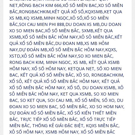
NET,RỒNG BẠCH KIM 666,XỔ SỐ MIỀN BAC,XO SỐ MIỀN
BẮC,RONGBẠCHKIM,KẾT QUẢ XỔ SỐ,KQXSMB,KET QUA
XS MB,KQ XSMB,MINH NGỌC,XÔ SỐ,XỔ SO MIỀN
BẮC,SOI CAU MIEN PHI 888,DU DOAN XS MB,DU DOAN
XO SO MIEN BAC,XỔ SỐ MIỀN BẮC, SXMB,KẾT QUA
XSMB,XỔ SỐ MIÊN BẮC HÔM NAY,XÔ SÔ MIÊN BĂC,KẾT
QUẢ XỔ SỐ MIỀN BẮC,DU ĐOAN MB,XS MB HÔM
NAY,DỰ ĐOÁN MB,XỔ SỐ MIỀN BẮC HÔM NAY,KQXS,
XSTD,XÔ SỐ MIỀN BẮC HÔM NAY,SO XO MIEN BẮC,
RONG BACH KIM, MINH NGOC, XS MB, KÊT QUẢ XSMB
HÔM NAY, XỔ SỐ HÔM NAY, KETQUA NET, SỐ XO MIEN
BAC, KẾT QUẢ XỔ SỐ MIÊN BẮC, XÔ SO, RONGBACHKIM,
XỔ SÔ, KẾT QUẢ XỔ SỐ MIỀN BẮC HÔM NAY, KẾT QUẢ
XỔ SỐ MIÊN BẮC HÔM NAY, XỔ SỐ, DU DOAN XSMB, XÔ
SÔ MIÊN BĂC HÔM NAY, KET QUA XSMB, SO XO MIEN
BAC, SO KET QUA, SOI CAU MB, XỔ SỐ MIỀN, SỐ XO, DU
ĐOAN XO SO MIEN BAC, SỐ MIỀN BẮC, XO SO HOM NAY,
DỰ ĐOÁN XỔ SỐ MIỀN BẮC, XỔ SỐ KIẾN THIẾT MIỀN
BẮC, TRỰC TIẾP XỔ SỐ MIỀN BẮC, XỔ SỐ TRỰC TIẾP
MIỀN BẮC, THỐNG KÊ GIẢI ĐẶC BIỆT, KQXS MIỀN BẮC,
XÔ SỐ HÔM NAY, XSMB HÔM NAY, XỔ SỐ MIỀN BẮC