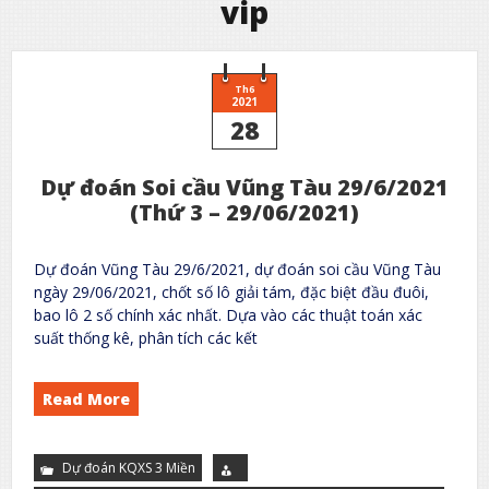
vip
Th6
2021
28
Dự đoán Soi cầu Vũng Tàu 29/6/2021
(Thứ 3 – 29/06/2021)
Dự đoán Vũng Tàu 29/6/2021, dự đoán soi cầu Vũng Tàu
ngày 29/06/2021, chốt số lô giải tám, đặc biệt đầu đuôi,
bao lô 2 số chính xác nhất. Dựa vào các thuật toán xác
suất thống kê, phân tích các kết
Read More
Dự đoán KQXS 3 Miền