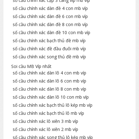
số cầu chính xác cặp 3 càng víp mb víp
số cầu chính xác dàn đề 4 con mb víp
số cầu chính xác dàn đề 6 con mb víp
số cầu chính xác dàn đề 8 con mb víp
số cầu chính xác dàn đề 10 con mb víp
số cầu chính xác bạch thủ đề mb víp
số cầu chính xác đề đầu đuôi mb víp
số cầu chính xác song thủ đề mb víp
Soi cầu MB Víp nhất
số cầu chính xác dàn lô 4 con mb víp
số cầu chính xác dàn lô 6 con mb víp
số cầu chính xác dàn lô 8 con mb víp
số cầu chính xác dàn lô 10 con mb víp
số cầu chính xác bạch thủ lô kép mb víp
số cầu chính xác bạch thủ lô mb víp
số cầu chính xác lô xiên 3 mb víp
số cầu chính xác lô xiên 2 mb víp
số cầu chính xác song thủ lô kép mb víp