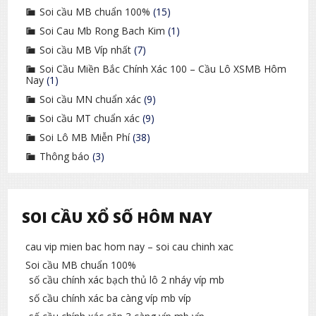
Soi cầu MB chuẩn 100%
(15)
Soi Cau Mb Rong Bach Kim
(1)
Soi cầu MB Víp nhất
(7)
Soi Cầu Miền Bắc Chính Xác 100 – Cầu Lô XSMB Hôm
Nay
(1)
Soi cầu MN chuẩn xác
(9)
Soi cầu MT chuẩn xác
(9)
Soi Lô MB Miễn Phí
(38)
Thông báo
(3)
SOI CẦU XỔ SỐ HÔM NAY
cau vip mien bac hom nay – soi cau chinh xac
Soi cầu MB chuẩn 100%
số cầu chính xác bạch thủ lô 2 nháy víp mb
số cầu chính xác ba càng víp mb víp