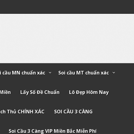
i cầu MN chuẩn xác
Soi cầu MT chuẩn xác
 Miền
Lấy Số Đề Chuẩn
Lô Đẹp Hôm Nay
 Bạch Thủ CHÍNH XÁC
SOI CẦU 3 CÀNG
Soi Cầu 3 Càng VIP Miền Bắc Miễn Phí