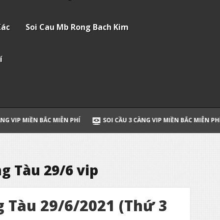
Xác
Soi Cau Mb Rong Bach Kim
í
PHÍ
SOI CẦU 3 CÀNG VIP MIỀN BẮC MIỄN PHÍ – DỰ ĐOÁN 247
g Tàu 29/6 vip
 Tàu 29/6/2021 (Thứ 3