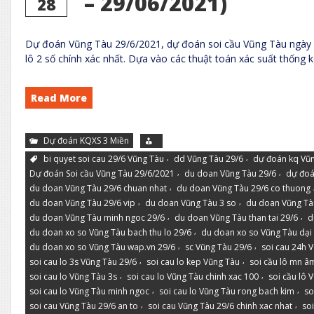
– 29/06/2021)
28
Dự đoán Vũng Tàu 29/6/2021, dự đoán soi cầu Vũng Tàu ngày 29
lô 2 số chính xác nhất. Dựa vào các thuật toán xác suất thống k
Read More
Dự đoán KQXS 3 Miền
,
,
bi quyet soi cau 29/6 Vũng Tàu
dd Vũng Tàu 29/6
dự đoán kq Vũn
,
,
Dự đoán Soi cầu Vũng Tàu 29/6/2021
du doan Vũng Tàu 29/6
dự đoá
,
du doan Vũng Tàu 29/6 chuan nhat
du doan Vũng Tàu 29/6 co thuong
,
,
du doan Vũng Tàu 29/6 vip
du doan Vũng Tàu 3 so
du doan Vũng Tà
,
,
du doan Vũng Tàu minh ngoc 29/6
du doan Vũng Tàu than tai 29/6
d
,
du doan xo so Vũng Tàu bach thu lo 29/6
du doan xo so Vũng Tàu dại
,
,
du doan xo so Vũng Tàu wap.vn 29/6
sc Vũng Tàu 29/6
soi cau 24h 
,
,
soi cau lo 3s Vũng Tàu 29/6
soi cau lo kep Vũng Tàu
soi cầu lô mn 
,
,
soi cau lo Vũng Tàu 3s
soi cau lo Vũng Tàu chinh xac 100
soi cầu lô 
,
,
soi cau lo Vũng Tàu minh ngoc
soi cau lo Vũng Tàu rong bach kim
so
,
,
soi cau Vũng Tàu 29/6 an to
soi cau Vũng Tàu 29/6 chinh xac nhat
so