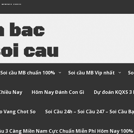
 XÁC
g Bach Kim
ố Miền Bắc Hôm Nay –
n
b
a
c
s
o
i
c
a
u
Soi cầu MB chuẩn 100%
Soi cầu MB Víp nhất
So
Chiều Nay
Hôm Nay Đánh Con Gì
Dự đoán KQXS 3
o Vang Chot So
Soi Cầu 24h – Soi Cầu 247 – Soi Cầu
ầu 3 Càng Miền Nam Cực Chuẩn Miễn Phí Hôm Nay 100%