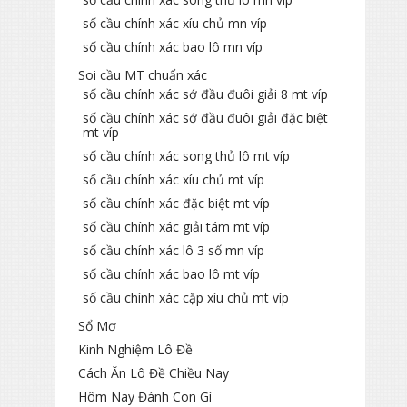
số cầu chính xác xíu chủ mn víp
số cầu chính xác bao lô mn víp
Soi cầu MT chuẩn xác
số cầu chính xác sớ đầu đuôi giải 8 mt víp
số cầu chính xác sớ đầu đuôi giải đặc biệt
mt víp
số cầu chính xác song thủ lô mt víp
số cầu chính xác xíu chủ mt víp
số cầu chính xác đặc biệt mt víp
số cầu chính xác giải tám mt víp
số cầu chính xác lô 3 số mn víp
số cầu chính xác bao lô mt víp
số cầu chính xác cặp xíu chủ mt víp
Sổ Mơ
Kinh Nghiệm Lô Đề
Cách Ăn Lô Đề Chiều Nay
Hôm Nay Đánh Con Gì