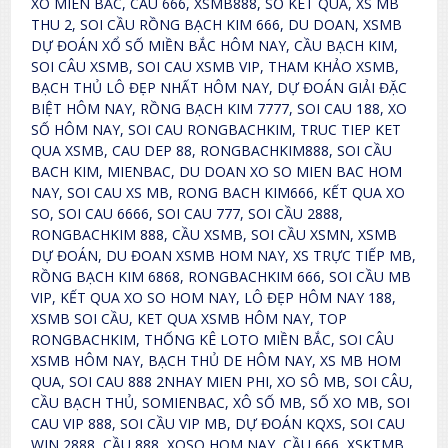
XÔ MIÊN BẮC, CAU 666, XSMB888, SỔ KET QUẢ, XS MB
THU 2, SOI CẦU RỒNG BẠCH KIM 666, DU DOAN, XSMB
DỰ ĐOÁN XỔ SỐ MIỀN BẮC HÔM NAY, CẦU BẠCH KIM,
SOI CÂU XSMB, SOI CAU XSMB VIP, THAM KHẢO XSMB,
BẠCH THỦ LÔ ĐẸP NHẤT HÔM NAY, DỰ ĐOÁN GIẢI ĐẶC
BIỆT HÔM NAY, RỒNG BẠCH KIM 7777, SOI CAU 188, XO
SỐ HÔM NAY, SOI CAU RONGBACHKIM, TRUC TIEP KET
QUA XSMB, CAU DEP 88, RONGBACHKIM888, SOI CẦU
BACH KIM, MIENBAC, DU DOAN XO SO MIEN BAC HOM
NAY, SOI CAU XS MB, RONG BACH KIM666, KẾT QUA XO
SO, SOI CAU 6666, SOI CAU 777, SOI CẦU 2888,
RONGBACHKIM 888, CẦU XSMB, SOI CẦU XSMN, XSMB
DỰ ĐOÁN, DU ĐOAN XSMB HOM NAY, XS TRỰC TIẾP MB,
RỒNG BẠCH KIM 6868, RONGBACHKIM 666, SOI CẦU MB
VIP, KẾT QUA XO SO HOM NAY, LÔ ĐẸP HÔM NAY 188,
XSMB SOI CẦU, KET QUA XSMB HÔM NAY, TOP
RONGBACHKIM, THỐNG KÊ LOTO MIỀN BẮC, SOI CÂU
XSMB HÔM NAY, BẠCH THỦ DE HÔM NAY, XS MB HOM
QUA, SOI CAU 888 2NHAY MIEN PHI, XO SÔ MB, SOI CÂU,
CẦU BẠCH THỦ, SOMIENBAC, XÔ SỐ MB, SỐ XO MB, SOI
CAU VIP 888, SOI CẦU VIP MB, DỰ ĐOÁN KQXS, SOI CAU
WIN 2888, CẦU 888, XOSO HOM NAY, CẦU 666, XSKTMB