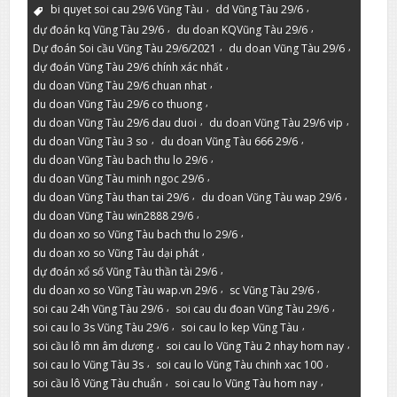
,
,
bi quyet soi cau 29/6 Vũng Tàu
dd Vũng Tàu 29/6
,
,
dự đoán kq Vũng Tàu 29/6
du doan KQVũng Tàu 29/6
,
,
Dự đoán Soi cầu Vũng Tàu 29/6/2021
du doan Vũng Tàu 29/6
,
dự đoán Vũng Tàu 29/6 chính xác nhất
,
du doan Vũng Tàu 29/6 chuan nhat
,
du doan Vũng Tàu 29/6 co thuong
,
,
du doan Vũng Tàu 29/6 dau duoi
du doan Vũng Tàu 29/6 vip
,
,
du doan Vũng Tàu 3 so
du doan Vũng Tàu 666 29/6
,
du doan Vũng Tàu bach thu lo 29/6
,
du doan Vũng Tàu minh ngoc 29/6
,
,
du doan Vũng Tàu than tai 29/6
du doan Vũng Tàu wap 29/6
,
du doan Vũng Tàu win2888 29/6
,
du doan xo so Vũng Tàu bach thu lo 29/6
,
du doan xo so Vũng Tàu dại phát
,
dự đoán xổ số Vũng Tàu thần tài 29/6
,
,
du doan xo so Vũng Tàu wap.vn 29/6
sc Vũng Tàu 29/6
,
,
soi cau 24h Vũng Tàu 29/6
soi cau du đoan Vũng Tàu 29/6
,
,
soi cau lo 3s Vũng Tàu 29/6
soi cau lo kep Vũng Tàu
,
,
soi cầu lô mn âm dương
soi cau lo Vũng Tàu 2 nhay hom nay
,
,
soi cau lo Vũng Tàu 3s
soi cau lo Vũng Tàu chinh xac 100
,
,
soi cầu lô Vũng Tàu chuẩn
soi cau lo Vũng Tàu hom nay