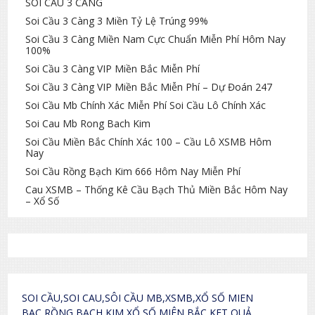
SOI CẦU 3 CÀNG
Soi Cầu 3 Càng 3 Miền Tỷ Lệ Trúng 99%
Soi Cầu 3 Càng Miền Nam Cực Chuẩn Miễn Phí Hôm Nay
100%
Soi Cầu 3 Càng VIP Miền Bắc Miễn Phí
Soi Cầu 3 Càng VIP Miền Bắc Miễn Phí – Dự Đoán 247
Soi Cầu Mb Chính Xác Miễn Phí Soi Cầu Lô Chính Xác
Soi Cau Mb Rong Bach Kim
Soi Cầu Miền Bắc Chính Xác 100 – Cầu Lô XSMB Hôm
Nay
Soi Cầu Rồng Bạch Kim 666 Hôm Nay Miễn Phí
Cau XSMB – Thống Kê Cầu Bạch Thủ Miền Bắc Hôm Nay
– Xổ Số
SOI CẦU,SOI CAU,SÔI CẦU MB,XSMB,XỔ SỐ MIEN
BAC,RỒNG BẠCH KIM,XỔ SỐ MIÊN BẮC,KET QUẢ