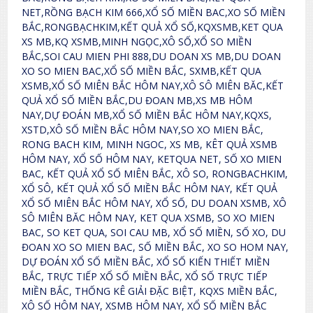
NET,RỒNG BẠCH KIM 666,XỔ SỐ MIỀN BAC,XO SỐ MIỀN
BẮC,RONGBẠCHKIM,KẾT QUẢ XỔ SỐ,KQXSMB,KET QUA
XS MB,KQ XSMB,MINH NGỌC,XÔ SỐ,XỔ SO MIỀN
BẮC,SOI CAU MIEN PHI 888,DU DOAN XS MB,DU DOAN
XO SO MIEN BAC,XỔ SỐ MIỀN BẮC, SXMB,KẾT QUA
XSMB,XỔ SỐ MIÊN BẮC HÔM NAY,XÔ SÔ MIÊN BĂC,KẾT
QUẢ XỔ SỐ MIỀN BẮC,DU ĐOAN MB,XS MB HÔM
NAY,DỰ ĐOÁN MB,XỔ SỐ MIỀN BẮC HÔM NAY,KQXS,
XSTD,XÔ SỐ MIỀN BẮC HÔM NAY,SO XO MIEN BẮC,
RONG BACH KIM, MINH NGOC, XS MB, KÊT QUẢ XSMB
HÔM NAY, XỔ SỐ HÔM NAY, KETQUA NET, SỐ XO MIEN
BAC, KẾT QUẢ XỔ SỐ MIÊN BẮC, XÔ SO, RONGBACHKIM,
XỔ SÔ, KẾT QUẢ XỔ SỐ MIỀN BẮC HÔM NAY, KẾT QUẢ
XỔ SỐ MIÊN BẮC HÔM NAY, XỔ SỐ, DU DOAN XSMB, XÔ
SÔ MIÊN BĂC HÔM NAY, KET QUA XSMB, SO XO MIEN
BAC, SO KET QUA, SOI CAU MB, XỔ SỐ MIỀN, SỐ XO, DU
ĐOAN XO SO MIEN BAC, SỐ MIỀN BẮC, XO SO HOM NAY,
DỰ ĐOÁN XỔ SỐ MIỀN BẮC, XỔ SỐ KIẾN THIẾT MIỀN
BẮC, TRỰC TIẾP XỔ SỐ MIỀN BẮC, XỔ SỐ TRỰC TIẾP
MIỀN BẮC, THỐNG KÊ GIẢI ĐẶC BIỆT, KQXS MIỀN BẮC,
XÔ SỐ HÔM NAY, XSMB HÔM NAY, XỔ SỐ MIỀN BẮC