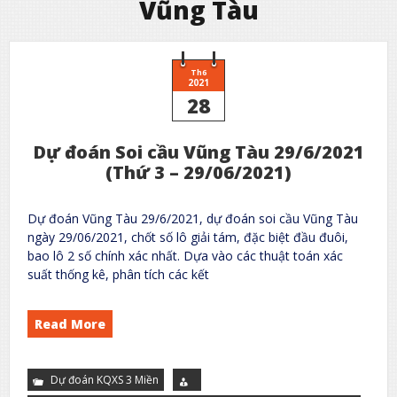
Vũng Tàu
Th6
2021
28
Dự đoán Soi cầu Vũng Tàu 29/6/2021
(Thứ 3 – 29/06/2021)
Dự đoán Vũng Tàu 29/6/2021, dự đoán soi cầu Vũng Tàu
ngày 29/06/2021, chốt số lô giải tám, đặc biệt đầu đuôi,
bao lô 2 số chính xác nhất. Dựa vào các thuật toán xác
suất thống kê, phân tích các kết
Read More
Dự đoán KQXS 3 Miền