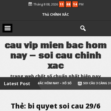
Skip
Miễn Phí Hôm Nay 100%
Tháng 8 08, 2026
11
08
15
PM
to
content
Soi Cầu 24h – Soi Cầu 247 – Soi Cầu Bạch
Thủ CHÍNH XÁC
Soi Cau Mb Rong Bach Kim
Giờ Vàng Chốt Số Miền Bắc Hôm Nay –
Xổ Số 666
c
a
u
v
i
p
m
i
e
n
b
a
c
h
o
m
n
a
y
–
s
o
i
c
a
u
c
h
i
n
h
x
a
c
t
r
a
n
g
w
e
b
c
h
ố
t
s
ố
c
h
u
ẩ
n
n
h
ấ
t
h
i
ệ
n
n
a
y
Latest Post
H THỦ MIỀN BẮC HÔM NAY – XỔ SỐ
SOI CẦU 3 CÀNG 3 MIỀN TỶ LỆ 
Thẻ:
bi quyet soi cau 29/6