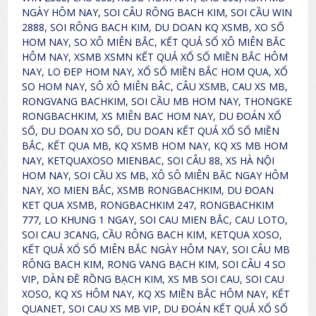
NGÀY HÔM NAY, SOI CÂU RÔNG BACH KIM, SOI CẦU WIN
2888, SOI RÔNG BACH KIM, DU DOAN KQ XSMB, XO SỐ
HOM NAY, SO XÔ MIÊN BẮC, KẾT QUẢ SỔ XÔ MIÊN BẮC
HÔM NAY, XSMB XSMN KẾT QUẢ XỐ SỐ MIỀN BẮC HÔM
NAY, LO ĐEP HOM NAY, XỔ SỐ MIỀN BẮC HOM QUA, XỔ
SO HOM NAY, SÔ XÔ MIÊN BÂC, CÂU XSMB, CAU XS MB,
RONGVANG BACHKIM, SOI CẦU MB HOM NAY, THONGKE
RONGBACHKIM, XS MIÊN BAC HOM NAY, DU ĐOÁN XỔ
SỐ, DU DOAN XO SỐ, DU DOAN KẾT QUẢ XỔ SỐ MIỀN
BẮC, KẾT QUA MB, KQ XSMB HOM NAY, KQ XS MB HOM
NAY, KETQUAXOSO MIENBAC, SOI CÂU 88, XS HÀ NỘI
HOM NAY, SOI CẦU XS MB, XÔ SÔ MIÊN BĂC NGAY HÔM
NAY, XO MIEN BẮC, XSMB RONGBACHKIM, DU ĐOAN
KET QUA XSMB, RONGBACHKIM 247, RONGBACHKIM
777, LO KHUNG 1 NGAY, SOI CAU MIEN BẮC, CAU LOTO,
SOI CAU 3CANG, CẦU RÔNG BACH KIM, KETQUA XOSO,
KẾT QUẢ XỔ SỐ MIÊN BẮC NGÀY HÔM NAY, SOI CÂU MB
RÔNG BACH KIM, RONG VANG BẠCH KIM, SOI CÂU 4 SO
VIP, DÀN ĐỀ RỒNG BẠCH KIM, XS MB SOI CAU, SOI CAU
XOSO, KQ XS HÔM NAY, KQ XS MIỀN BẮC HÔM NAY, KẾT
QUANET, SOI CAU XS MB VIP, DU ĐOÁN KẾT QUẢ XỔ SỐ