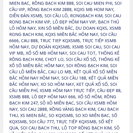
MIEN BAC, RỒNG BẠCH KIM 888, SOI CAU MIEN PHI, SOI
CẦU VIP, RỒNG BẠCH KIM 2888, KQXS MB HOM NAY,
DIỄN ĐÀN XSMB, SOI CẦU LÔ, RONGBACH KIM, SOI CAU
RONG BACH KIM VIP, LÔ ĐẸP HÔM NAY VIP, BẠCH THỦ
LÔ HÔM NAY, XIN SỐ MIỀN BẮC, DU DOAN KQXS, XSMB
RONG BACH KIM, KQXS MIỀN BẮC HÔM NAY, SOI CẦU
6666, CAU 888, TRUC TIEP KQXSMB, TRỰC TIẾP XSMB
HÔM NAY, DỰ ĐOÁN KQXSMB, XSMB SOI CAU, SOI CAU
VIP MB, XỔ SỐ MB HÔM NAY, SOI CAU TOT, THỐNG KÊ
RỒNG BẠCH KIM, CHOT LO, SOI CẦU XỔ SỐ, THỐNG KÊ
XỔ SỐ MIỀN BẮC HÔM NAY, SOI RỒNG BẠCH KIM, SOI
CẦU LÔ MIỀN BẮC, CAU LO MB, KẾT QUẢ XỔ SỐ MIỀN
BẮC HÔM NAY HÔM NAY, SOI CẦU 188, KẾT QUẢ MIỀN
BẮC HÔM NAY, XO SO HÔM NAY, KET QUẢ XỔ SỐ, SOI
CẦU MIỄN PHÍ, XSMB HÔM NAY TRỰC TIẾP, CẦU ĐẸP 88,
XSMB 888, LÔ ĐẸP HÔM NAY 666, XỔ SỐ HÔM, RỒNG
BẠCH KIM 247, SÔ XÔ MIÊN BAC, SOI CẦU XSMB HÔM
NAY, SOI CAU 2888, RỒNG VÀNG BẠCH KIM, CAU BACH
THU, XS MIEN BẮC, SO KQXSMB, SO XO MIÊN BAC, SỐ
KQXSMB, SOI CẦU 777, TRỰC TIẾP KQXSMB, SỔ KẾT
QUA, SOI CAU BACH THU, LÔ TOP RỒNG BẠCH KIM, SÔ