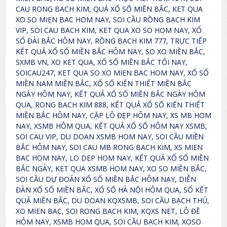
CAU RONG BACH KIM, QUẢ XỔ SỐ MIỀN BẮC, KET QUA
XO SO MIEN BAC HOM NAY, SOI CẦU RỒNG BẠCH KIM
VIP, SOI CAU BACH KIM, KET QUA XO SO HOM NAY, XỔ
SỐ ĐÀI BẮC HÔM NAY, RỒNG BẠCH KIM 777, TRỰC TIẾP
KẾT QUẢ XỔ SỐ MIỀN BẮC HÔM NAY, SO XO MIỀN BẮC,
SXMB VN, XO KET QUA, XỔ SỐ MIỀN BẮC TỐI NAY,
SOICAU247, KET QUA SO XO MIEN BAC HOM NAY, XỔ SỐ
MIỀN NAM MIỀN BẮC, XỔ SỐ KIẾN THIẾT MIỀN BẮC
NGÀY HÔM NAY, KẾT QUẢ XỔ SỐ MIỀN BẮC NGÀY HÔM
QUA, RONG BACH KIM 888, KẾT QUẢ XỔ SỐ KIẾN THIẾT
MIỀN BẮC HÔM NAY, CẶP LÔ ĐẸP HÔM NAY, XS MB HOM
NAY, XSMB HÔM QUA, KẾT QUẢ XỔ SỐ HÔM NAY XSMB,
SOI CAU VIP, DU DOAN XSMB HOM NAY, SOI CẦU MIỀN
BẮC HÔM NAY, SOI CAU MB RONG BACH KIM, XS MIEN
BAC HOM NAY, LO DEP HOM NAY, KẾT QUẢ XỔ SỐ MIỀN
BẮC NGÀY, KET QUA XSMB HOM NAY, XO SO MIỀN BẮC,
SOI CẦU DỰ ĐOÁN XỔ SỐ MIỀN BẮC HÔM NAY, DIỄN
ĐÀN XỔ SỐ MIỀN BẮC, XỔ SỐ HÀ NỘI HÔM QUA, SỔ KẾT
QUẢ MIỀN BẮC, DU DOAN KQXSMB, SOI CẦU BẠCH THỦ,
XO MIEN BAC, SOI RONG BACH KIM, KQXS NET, LÔ ĐỀ
HÔM NAY, XSMB HOM QUA, SOI CẦU BẠCH KIM, XOSO