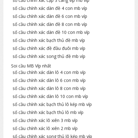
số cầu chính xác cặp 3 càng víp mb víp
số cầu chính xác dàn đề 4 con mb víp
số cầu chính xác dàn đề 6 con mb víp
số cầu chính xác dàn đề 8 con mb víp
số cầu chính xác dàn đề 10 con mb víp
số cầu chính xác bạch thủ đề mb víp
số cầu chính xác đề đầu đuôi mb víp
số cầu chính xác song thủ đề mb víp
Soi cầu MB Víp nhất
số cầu chính xác dàn lô 4 con mb víp
số cầu chính xác dàn lô 6 con mb víp
số cầu chính xác dàn lô 8 con mb víp
số cầu chính xác dàn lô 10 con mb víp
số cầu chính xác bạch thủ lô kép mb víp
số cầu chính xác bạch thủ lô mb víp
số cầu chính xác lô xiên 3 mb víp
số cầu chính xác lô xiên 2 mb víp
số cầu chính xác song thủ lô kép mb víp