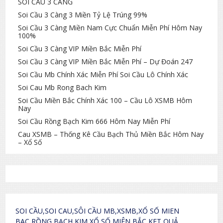
SOI CẦU 3 CÀNG
Soi Cầu 3 Càng 3 Miền Tỷ Lệ Trúng 99%
Soi Cầu 3 Càng Miền Nam Cực Chuẩn Miễn Phí Hôm Nay
100%
Soi Cầu 3 Càng VIP Miền Bắc Miễn Phí
Soi Cầu 3 Càng VIP Miền Bắc Miễn Phí – Dự Đoán 247
Soi Cầu Mb Chính Xác Miễn Phí Soi Cầu Lô Chính Xác
Soi Cau Mb Rong Bach Kim
Soi Cầu Miền Bắc Chính Xác 100 – Cầu Lô XSMB Hôm
Nay
Soi Cầu Rồng Bạch Kim 666 Hôm Nay Miễn Phí
Cau XSMB – Thống Kê Cầu Bạch Thủ Miền Bắc Hôm Nay
– Xổ Số
SOI CẦU,SOI CAU,SÔI CẦU MB,XSMB,XỔ SỐ MIEN
BAC,RỒNG BẠCH KIM,XỔ SỐ MIÊN BẮC,KET QUẢ