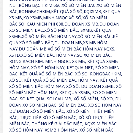
NET,RỒNG BẠCH KIM 666,XỔ SỐ MIỀN BAC,XO SỐ MIỀN
BẮC,RONGBẠCHKIM,KẾT QUẢ XỔ SỐ,KQXSMB,KET QUA
XS MB,KQ XSMB,MINH NGỌC,XÔ SỐ,XỔ SO MIỀN
BẮC,SOI CAU MIEN PHI 888,DU DOAN XS MB,DU DOAN
XO SO MIEN BAC,XỔ SỐ MIỀN BẮC, SXMB,KẾT QUA
XSMB,XỔ SỐ MIÊN BẮC HÔM NAY,XÔ SÔ MIÊN BĂC,KẾT
QUẢ XỔ SỐ MIỀN BẮC,DU ĐOAN MB,XS MB HÔM
NAY,DỰ ĐOÁN MB,XỔ SỐ MIỀN BẮC HÔM NAY,KQXS,
XSTD,XÔ SỐ MIỀN BẮC HÔM NAY,SO XO MIEN BẮC,
RONG BACH KIM, MINH NGOC, XS MB, KÊT QUẢ XSMB
HÔM NAY, XỔ SỐ HÔM NAY, KETQUA NET, SỐ XO MIEN
BAC, KẾT QUẢ XỔ SỐ MIÊN BẮC, XÔ SO, RONGBACHKIM,
XỔ SÔ, KẾT QUẢ XỔ SỐ MIỀN BẮC HÔM NAY, KẾT QUẢ
XỔ SỐ MIÊN BẮC HÔM NAY, XỔ SỐ, DU DOAN XSMB, XÔ
SÔ MIÊN BĂC HÔM NAY, KET QUA XSMB, SO XO MIEN
BAC, SO KET QUA, SOI CAU MB, XỔ SỐ MIỀN, SỐ XO, DU
ĐOAN XO SO MIEN BAC, SỐ MIỀN BẮC, XO SO HOM NAY,
DỰ ĐOÁN XỔ SỐ MIỀN BẮC, XỔ SỐ KIẾN THIẾT MIỀN
BẮC, TRỰC TIẾP XỔ SỐ MIỀN BẮC, XỔ SỐ TRỰC TIẾP
MIỀN BẮC, THỐNG KÊ GIẢI ĐẶC BIỆT, KQXS MIỀN BẮC,
XÔ SỐ HÔM NAY, XSMB HÔM NAY, XỔ SỐ MIỀN BẮC