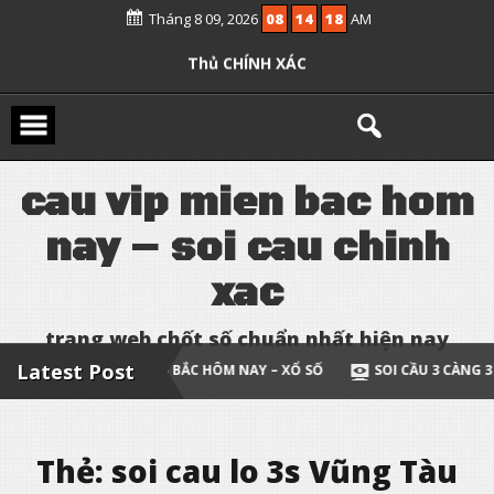
Skip
Miễn Phí Hôm Nay 100%
Tháng 8 09, 2026
08
14
18
AM
to
content
Soi Cầu 24h – Soi Cầu 247 – Soi Cầu Bạch
Thủ CHÍNH XÁC
Soi Cau Mb Rong Bach Kim
Giờ Vàng Chốt Số Miền Bắc Hôm Nay –
Xổ Số 666
c
a
u
v
i
p
m
i
e
n
b
a
c
h
o
m
n
a
y
–
s
o
i
c
a
u
c
h
i
n
h
x
a
c
t
r
a
n
g
w
e
b
c
h
ố
t
s
ố
c
h
u
ẩ
n
n
h
ấ
t
h
i
ệ
n
n
a
y
Latest Post
H THỦ MIỀN BẮC HÔM NAY – XỔ SỐ
SOI CẦU 3 CÀNG 3 MIỀN TỶ LỆ
Thẻ:
soi cau lo 3s Vũng Tàu