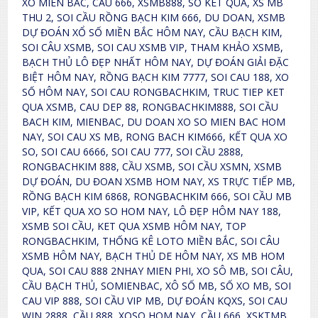
XÔ MIÊN BẮC, CAU 666, XSMB888, SỔ KET QUẢ, XS MB
THU 2, SOI CẦU RỒNG BẠCH KIM 666, DU DOAN, XSMB
DỰ ĐOÁN XỔ SỐ MIỀN BẮC HÔM NAY, CẦU BẠCH KIM,
SOI CÂU XSMB, SOI CAU XSMB VIP, THAM KHẢO XSMB,
BẠCH THỦ LÔ ĐẸP NHẤT HÔM NAY, DỰ ĐOÁN GIẢI ĐẶC
BIỆT HÔM NAY, RỒNG BẠCH KIM 7777, SOI CAU 188, XO
SỐ HÔM NAY, SOI CAU RONGBACHKIM, TRUC TIEP KET
QUA XSMB, CAU DEP 88, RONGBACHKIM888, SOI CẦU
BACH KIM, MIENBAC, DU DOAN XO SO MIEN BAC HOM
NAY, SOI CAU XS MB, RONG BACH KIM666, KẾT QUA XO
SO, SOI CAU 6666, SOI CAU 777, SOI CẦU 2888,
RONGBACHKIM 888, CẦU XSMB, SOI CẦU XSMN, XSMB
DỰ ĐOÁN, DU ĐOAN XSMB HOM NAY, XS TRỰC TIẾP MB,
RỒNG BẠCH KIM 6868, RONGBACHKIM 666, SOI CẦU MB
VIP, KẾT QUA XO SO HOM NAY, LÔ ĐẸP HÔM NAY 188,
XSMB SOI CẦU, KET QUA XSMB HÔM NAY, TOP
RONGBACHKIM, THỐNG KÊ LOTO MIỀN BẮC, SOI CÂU
XSMB HÔM NAY, BẠCH THỦ DE HÔM NAY, XS MB HOM
QUA, SOI CAU 888 2NHAY MIEN PHI, XO SÔ MB, SOI CÂU,
CẦU BẠCH THỦ, SOMIENBAC, XÔ SỐ MB, SỐ XO MB, SOI
CAU VIP 888, SOI CẦU VIP MB, DỰ ĐOÁN KQXS, SOI CAU
WIN 2888, CẦU 888, XOSO HOM NAY, CẦU 666, XSKTMB