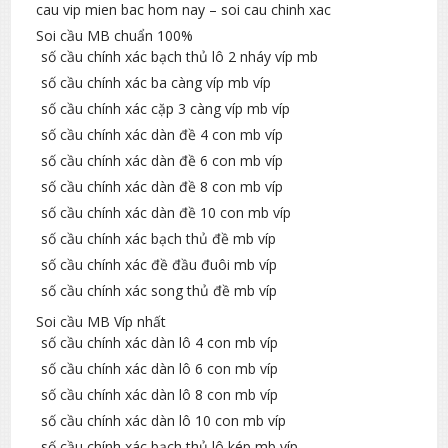
cau vip mien bac hom nay – soi cau chinh xac
Soi cầu MB chuẩn 100%
số cầu chính xác bạch thủ lô 2 nháy víp mb
số cầu chính xác ba càng víp mb víp
số cầu chính xác cặp 3 càng víp mb víp
số cầu chính xác dàn đề 4 con mb víp
số cầu chính xác dàn đề 6 con mb víp
số cầu chính xác dàn đề 8 con mb víp
số cầu chính xác dàn đề 10 con mb víp
số cầu chính xác bạch thủ đề mb víp
số cầu chính xác đề đầu đuôi mb víp
số cầu chính xác song thủ đề mb víp
Soi cầu MB Víp nhất
số cầu chính xác dàn lô 4 con mb víp
số cầu chính xác dàn lô 6 con mb víp
số cầu chính xác dàn lô 8 con mb víp
số cầu chính xác dàn lô 10 con mb víp
số cầu chính xác bạch thủ lô kép mb víp