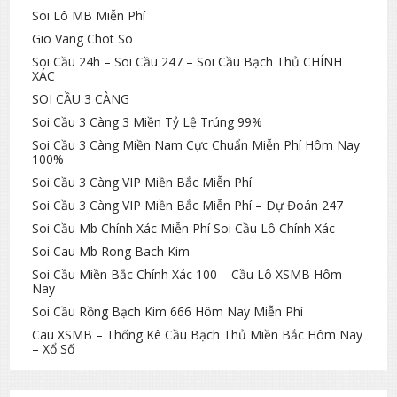
Soi Lô MB Miễn Phí
Gio Vang Chot So
Soi Cầu 24h – Soi Cầu 247 – Soi Cầu Bạch Thủ CHÍNH
XÁC
SOI CẦU 3 CÀNG
Soi Cầu 3 Càng 3 Miền Tỷ Lệ Trúng 99%
Soi Cầu 3 Càng Miền Nam Cực Chuẩn Miễn Phí Hôm Nay
100%
Soi Cầu 3 Càng VIP Miền Bắc Miễn Phí
Soi Cầu 3 Càng VIP Miền Bắc Miễn Phí – Dự Đoán 247
Soi Cầu Mb Chính Xác Miễn Phí Soi Cầu Lô Chính Xác
Soi Cau Mb Rong Bach Kim
Soi Cầu Miền Bắc Chính Xác 100 – Cầu Lô XSMB Hôm
Nay
Soi Cầu Rồng Bạch Kim 666 Hôm Nay Miễn Phí
Cau XSMB – Thống Kê Cầu Bạch Thủ Miền Bắc Hôm Nay
– Xổ Số