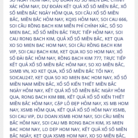
XÁC HÔM NAY, DỰ ĐOÁN KẾT QUẢ XỔ SỐ MIỀN BẮC, XỔ
SỐ MIỀN BẮC NGÀY HÔM QUA, SOI CẦU XỔ SỐ MIỀN
BẮC, MIỀN BẮC HÔM NAY, KQXS HÔM NAY, SOI CAU 666,
SOI CẦU RỒNG BẠCH KIM MIỄN PHÍ CHÍNH XÁC, SỐ SO
MIEN BAC, XỔ SỐ MIỀN BẮC TRỰC TIẾP HÔM NAY, SOI
CAU RONG BACH KIM, QUẢ XỔ SỐ MIỀN BẮC, KET QUA
XO SO MIEN BAC HOM NAY, SOI CẦU RỒNG BẠCH KIM
VIP, SOI CAU BACH KIM, KET QUA XO SO HOM NAY, XỔ
SỐ ĐÀI BẮC HÔM NAY, RỒNG BẠCH KIM 777, TRỰC TIẾP
KẾT QUẢ XỔ SỐ MIỀN BẮC HÔM NAY, SO XO MIỀN BẮC,
SXMB VN, XO KET QUA, XỔ SỐ MIỀN BẮC TỐI NAY,
SOICAU247, KET QUA SO XO MIEN BAC HOM NAY, XỔ SỐ
MIỀN NAM MIỀN BẮC, XỔ SỐ KIẾN THIẾT MIỀN BẮC
NGÀY HÔM NAY, KẾT QUẢ XỔ SỐ MIỀN BẮC NGÀY HÔM
QUA, RONG BACH KIM 888, KẾT QUẢ XỔ SỐ KIẾN THIẾT
MIỀN BẮC HÔM NAY, CẶP LÔ ĐẸP HÔM NAY, XS MB HOM
NAY, XSMB HÔM QUA, KẾT QUẢ XỔ SỐ HÔM NAY XSMB,
SOI CAU VIP, DU DOAN XSMB HOM NAY, SOI CẦU MIỀN
BẮC HÔM NAY, SOI CAU MB RONG BACH KIM, XS MIEN
BAC HOM NAY, LO DEP HOM NAY, KẾT QUẢ XỔ SỐ MIỀN
BẮC NGÀY, KET QUA XSMB HOM NAY, XO SO MIỀN BẮC,