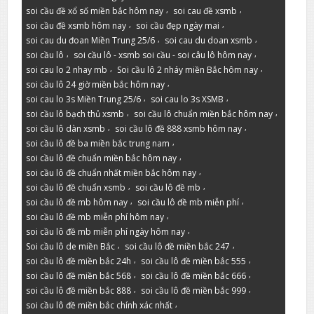
,
,
soi cầu đề xổ số miền bắc hôm nay
soi cau đề xsmb
,
,
soi cầu đề xsmb hôm nay
soi cầu đẹp ngày mai
,
,
soi cau du đoan Miền Trung 25/6
soi cau du doan xsmb
,
,
soi cầu lô
soi cầu lô - xsmb soi cầu - soi câu lô hôm nay
,
,
soi cau lo 2 nhay mb
Soi cầu lô 2 nháy miền Bắc hôm nay
,
soi cầu lô 24 giờ miền bắc hôm nay
,
,
soi cau lo 3s Miền Trung 25/6
soi cau lo 3s XSMB
,
,
soi cầu lô bạch thủ xsmb
soi cầu lô chuẩn miền bắc hôm nay
,
,
soi cầu lô dàn xsmb
soi cầu lô đề 888 xsmb hôm nay
,
soi cầu lô đề ba miền bắc trung nam
,
soi cầu lô đề chuẩn miền bắc hôm nay
,
soi cầu lô đề chuẩn nhất miền bắc hôm nay
,
,
soi cầu lô đề chuẩn xsmb
soi cầu lô đề mb
,
,
soi cầu lô đề mb hôm nay
soi cầu lô đề mb miễn phí
,
soi cầu lô đề mb miễn phí hôm nay
,
soi cầu lô đề mb miễn phí ngày hôm nay
,
,
Soi cầu lô de miền Bắc
soi cầu lô đề miền bắc 247
,
,
soi cầu lô đề miền bắc 24h
soi cầu lô đề miền bắc 555
,
,
soi cầu lô đề miền bắc 568
soi cầu lô đề miền bắc 666
,
,
soi cầu lô đề miền bắc 888
soi cầu lô đề miền bắc 999
,
soi cầu lô đề miền bắc chính xác nhất