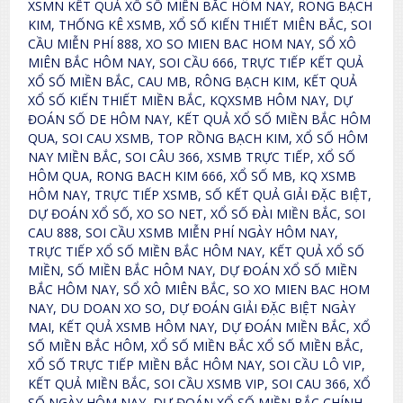
XSMN KẾT QUẢ XỔ SỐ MIỀN BẮC HÔM NAY, RONG BẠCH
KIM, THỐNG KÊ XSMB, XỔ SỐ KIẾN THIẾT MIÊN BẮC, SOI
CẦU MIỄN PHÍ 888, XO SO MIEN BAC HOM NAY, SỔ XÔ
MIÊN BẮC HÔM NAY, SOI CẦU 666, TRỰC TIẾP KẾT QUẢ
XỔ SỐ MIỀN BẮC, CAU MB, RÔNG BẠCH KIM, KẾT QUẢ
XỔ SỐ KIẾN THIẾT MIỀN BẮC, KQXSMB HÔM NAY, DỰ
ĐOÁN SỐ DE HÔM NAY, KẾT QUẢ XỔ SỐ MIỀN BẮC HÔM
QUA, SOI CAU XSMB, TOP RỒNG BẠCH KIM, XỔ SỐ HÔM
NAY MIỀN BẮC, SOI CÂU 366, XSMB TRỰC TIẾP, XỔ SỐ
HÔM QUA, RONG BACH KIM 666, XỔ SỐ MB, KQ XSMB
HÔM NAY, TRỰC TIẾP XSMB, SỐ KẾT QUẢ GIẢI ĐẶC BIỆT,
DỰ ĐOÁN XỔ SỐ, XO SO NET, XỔ SỐ ĐÀI MIỀN BẮC, SOI
CAU 888, SOI CẦU XSMB MIỄN PHÍ NGÀY HÔM NAY,
TRỰC TIẾP XỔ SỐ MIỀN BẮC HÔM NAY, KẾT QUẢ XỔ SỐ
MIỀN, SỐ MIỀN BẮC HÔM NAY, DỰ ĐOÁN XỔ SỐ MIỀN
BẮC HÔM NAY, SỔ XÔ MIÊN BẮC, SO XO MIEN BAC HOM
NAY, DU DOAN XO SO, DỰ ĐOÁN GIẢI ĐẶC BIỆT NGÀY
MAI, KẾT QUẢ XSMB HÔM NAY, DỰ ĐOÁN MIỀN BẮC, XỔ
SỐ MIỀN BẮC HÔM, XỔ SỐ MIỀN BẮC XỔ SỐ MIỀN BẮC,
XỔ SỐ TRỰC TIẾP MIỀN BẮC HÔM NAY, SOI CẦU LÔ VIP,
KẾT QUẢ MIỀN BẮC, SOI CẦU XSMB VIP, SOI CAU 366, XỔ
SỐ NGÀY HÔM NAY, DỰ ĐOÁN XỔ SỐ MIỀN BẮC CHÍNH