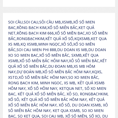
SOI CẦU,SOI CAU,SÔI CẦU MB,XSMB,XỔ SỐ MIEN
BAC,RỒNG BẠCH KIM,XỔ SỐ MIÊN BẮC,KET QUẢ
NET,RỒNG BẠCH KIM 666,XỔ SỐ MIỀN BAC,XO SỐ MIỀN
BẮC,RONGBẠCHKIM,KẾT QUẢ XỔ SỐ,KQXSMB,KET QUA
XS MB,KQ XSMB,MINH NGỌC,XÔ SỐ,XỔ SO MIỀN
BẮC,SOI CAU MIEN PHI 888,DU DOAN XS MB,DU DOAN
XO SO MIEN BAC,XỔ SỐ MIỀN BẮC, SXMB,KẾT QUA
XSMB,XỔ SỐ MIÊN BẮC HÔM NAY,XÔ SÔ MIÊN BĂC,KẾT
QUẢ XỔ SỐ MIỀN BẮC,DU ĐOAN MB,XS MB HÔM
NAY,DỰ ĐOÁN MB,XỔ SỐ MIỀN BẮC HÔM NAY,KQXS,
XSTD,XÔ SỐ MIỀN BẮC HÔM NAY,SO XO MIEN BẮC,
RONG BACH KIM, MINH NGOC, XS MB, KÊT QUẢ XSMB
HÔM NAY, XỔ SỐ HÔM NAY, KETQUA NET, SỐ XO MIEN
BAC, KẾT QUẢ XỔ SỐ MIÊN BẮC, XÔ SO, RONGBACHKIM,
XỔ SÔ, KẾT QUẢ XỔ SỐ MIỀN BẮC HÔM NAY, KẾT QUẢ
XỔ SỐ MIÊN BẮC HÔM NAY, XỔ SỐ, DU DOAN XSMB, XÔ
SÔ MIÊN BĂC HÔM NAY, KET QUA XSMB, SO XO MIEN
BAC, SO KET QUA, SOI CAU MB, XỔ SỐ MIỀN, SỐ XO, DU