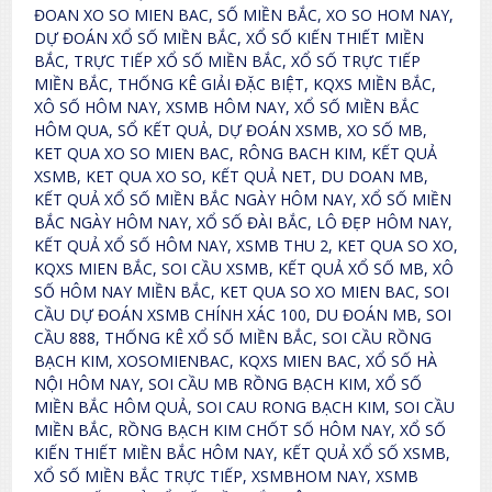
ĐOAN XO SO MIEN BAC, SỐ MIỀN BẮC, XO SO HOM NAY,
DỰ ĐOÁN XỔ SỐ MIỀN BẮC, XỔ SỐ KIẾN THIẾT MIỀN
BẮC, TRỰC TIẾP XỔ SỐ MIỀN BẮC, XỔ SỐ TRỰC TIẾP
MIỀN BẮC, THỐNG KÊ GIẢI ĐẶC BIỆT, KQXS MIỀN BẮC,
XÔ SỐ HÔM NAY, XSMB HÔM NAY, XỔ SỐ MIỀN BẮC
HÔM QUA, SỔ KẾT QUẢ, DỰ ĐOÁN XSMB, XO SỐ MB,
KET QUA XO SO MIEN BAC, RÔNG BACH KIM, KẾT QUẢ
XSMB, KET QUA XO SO, KẾT QUẢ NET, DU DOAN MB,
KẾT QUẢ XỔ SỐ MIỀN BẮC NGÀY HÔM NAY, XỔ SỐ MIỀN
BẮC NGÀY HÔM NAY, XỔ SỐ ĐÀI BẮC, LÔ ĐẸP HÔM NAY,
KẾT QUẢ XỔ SỐ HÔM NAY, XSMB THU 2, KET QUA SO XO,
KQXS MIEN BẮC, SOI CẦU XSMB, KẾT QUẢ XỔ SỐ MB, XÔ
SỐ HÔM NAY MIỀN BẮC, KET QUA SO XO MIEN BAC, SOI
CẦU DỰ ĐOÁN XSMB CHÍNH XÁC 100, DU ĐOÁN MB, SOI
CẦU 888, THỐNG KÊ XỔ SỐ MIỀN BẮC, SOI CẦU RỒNG
BẠCH KIM, XOSOMIENBAC, KQXS MIEN BAC, XỔ SỐ HÀ
NỘI HÔM NAY, SOI CẦU MB RỒNG BẠCH KIM, XỔ SỐ
MIỀN BẮC HÔM QUẢ, SOI CAU RONG BẠCH KIM, SOI CẦU
MIỀN BẮC, RỒNG BẠCH KIM CHỐT SỐ HÔM NAY, XỔ SỐ
KIẾN THIẾT MIỀN BẮC HÔM NAY, KẾT QUẢ XỔ SỐ XSMB,
XỔ SỐ MIỀN BẮC TRỰC TIẾP, XSMBHOM NAY, XSMB