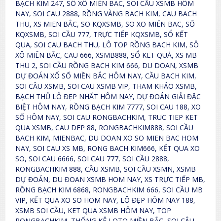
BẠCH KIM 247, SÔ XÔ MIÊN BAC, SOI CẦU XSMB HÔM
NAY, SOI CAU 2888, RỒNG VÀNG BẠCH KIM, CAU BACH
THU, XS MIEN BẮC, SO KQXSMB, SO XO MIÊN BAC, SỐ
KQXSMB, SOI CẦU 777, TRỰC TIẾP KQXSMB, SỔ KẾT
QUA, SOI CAU BACH THU, LÔ TOP RỒNG BẠCH KIM, SÔ
XÔ MIÊN BẮC, CAU 666, XSMB888, SỔ KET QUẢ, XS MB
THU 2, SOI CẦU RỒNG BẠCH KIM 666, DU DOAN, XSMB
DỰ ĐOÁN XỔ SỐ MIỀN BẮC HÔM NAY, CẦU BẠCH KIM,
SOI CÂU XSMB, SOI CAU XSMB VIP, THAM KHẢO XSMB,
BẠCH THỦ LÔ ĐẸP NHẤT HÔM NAY, DỰ ĐOÁN GIẢI ĐẶC
BIỆT HÔM NAY, RỒNG BẠCH KIM 7777, SOI CAU 188, XO
SỐ HÔM NAY, SOI CAU RONGBACHKIM, TRUC TIEP KET
QUA XSMB, CAU DEP 88, RONGBACHKIM888, SOI CẦU
BACH KIM, MIENBAC, DU DOAN XO SO MIEN BAC HOM
NAY, SOI CAU XS MB, RONG BACH KIM666, KẾT QUA XO
SO, SOI CAU 6666, SOI CAU 777, SOI CẦU 2888,
RONGBACHKIM 888, CẦU XSMB, SOI CẦU XSMN, XSMB
DỰ ĐOÁN, DU ĐOAN XSMB HOM NAY, XS TRỰC TIẾP MB,
RỒNG BẠCH KIM 6868, RONGBACHKIM 666, SOI CẦU MB
VIP, KẾT QUA XO SO HOM NAY, LÔ ĐẸP HÔM NAY 188,
XSMB SOI CẦU, KET QUA XSMB HÔM NAY, TOP
RONGBACHKIM, THỐNG KÊ LOTO MIỀN BẮC, SOI CÂU