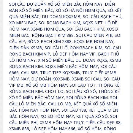
SOI CẦU DỰ ĐOÁN XỔ SỐ MIỀN BẮC HÔM NAY, DIỄN
ĐÀN XỔ SỐ MIỀN BẮC, XỔ SỐ HÀ NỘI HÔM QUA, SỔ KẾT
QUẢ MIỀN BẮC, DU DOAN KQXSMB, SOI CẦU BẠCH THỦ,
XO MIEN BAC, SOI RONG BACH KIM, KQXS NET, LÔ ĐỀ
HÔM NAY, XSMB HOM QUA, SOI CẦU BẠCH KIM, XOSO
MIEN BAC, RỒNG BẠCH KIM 888, SOI CAU MIEN PHI, SOI
CẦU VIP, RỒNG BẠCH KIM 2888, KQXS MB HOM NAY,
DIỄN ĐÀN XSMB, SOI CẦU LÔ, RONGBACH KIM, SOI CAU
RONG BACH KIM VIP, LÔ ĐẸP HÔM NAY VIP, BẠCH THỦ
LÔ HÔM NAY, XIN SỐ MIỀN BẮC, DU DOAN KQXS, XSMB
RONG BACH KIM, KQXS MIỀN BẮC HÔM NAY, SOI CẦU
6666, CAU 888, TRUC TIEP KQXSMB, TRỰC TIẾP XSMB
HÔM NAY, DỰ ĐOÁN KQXSMB, XSMB SOI CAU, SOI CAU
VIP MB, XỔ SỐ MB HÔM NAY, SOI CAU TOT, THỐNG KÊ
RỒNG BẠCH KIM, CHOT LO, SOI CẦU XỔ SỐ, THỐNG KÊ
XỔ SỐ MIỀN BẮC HÔM NAY, SOI RỒNG BẠCH KIM, SOI
CẦU LÔ MIỀN BẮC, CAU LO MB, KẾT QUẢ XỔ SỐ MIỀN
BẮC HÔM NAY HÔM NAY, SOI CẦU 188, KẾT QUẢ MIỀN
BẮC HÔM NAY, XO SO HÔM NAY, KET QUẢ XỔ SỐ, SOI
CẦU MIỄN PHÍ, XSMB HÔM NAY TRỰC TIẾP, CẦU ĐẸP 88,
XSMB 888, LÔ ĐẸP HÔM NAY 666, XỔ SỐ HÔM, RỒNG