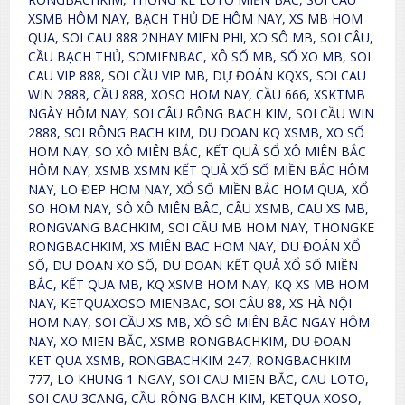
XSMB HÔM NAY, BẠCH THỦ DE HÔM NAY, XS MB HOM
QUA, SOI CAU 888 2NHAY MIEN PHI, XO SÔ MB, SOI CÂU,
CẦU BẠCH THỦ, SOMIENBAC, XÔ SỐ MB, SỐ XO MB, SOI
CAU VIP 888, SOI CẦU VIP MB, DỰ ĐOÁN KQXS, SOI CAU
WIN 2888, CẦU 888, XOSO HOM NAY, CẦU 666, XSKTMB
NGÀY HÔM NAY, SOI CÂU RÔNG BACH KIM, SOI CẦU WIN
2888, SOI RÔNG BACH KIM, DU DOAN KQ XSMB, XO SỐ
HOM NAY, SO XÔ MIÊN BẮC, KẾT QUẢ SỔ XÔ MIÊN BẮC
HÔM NAY, XSMB XSMN KẾT QUẢ XỐ SỐ MIỀN BẮC HÔM
NAY, LO ĐEP HOM NAY, XỔ SỐ MIỀN BẮC HOM QUA, XỔ
SO HOM NAY, SÔ XÔ MIÊN BÂC, CÂU XSMB, CAU XS MB,
RONGVANG BACHKIM, SOI CẦU MB HOM NAY, THONGKE
RONGBACHKIM, XS MIÊN BAC HOM NAY, DU ĐOÁN XỔ
SỐ, DU DOAN XO SỐ, DU DOAN KẾT QUẢ XỔ SỐ MIỀN
BẮC, KẾT QUA MB, KQ XSMB HOM NAY, KQ XS MB HOM
NAY, KETQUAXOSO MIENBAC, SOI CÂU 88, XS HÀ NỘI
HOM NAY, SOI CẦU XS MB, XÔ SÔ MIÊN BĂC NGAY HÔM
NAY, XO MIEN BẮC, XSMB RONGBACHKIM, DU ĐOAN
KET QUA XSMB, RONGBACHKIM 247, RONGBACHKIM
777, LO KHUNG 1 NGAY, SOI CAU MIEN BẮC, CAU LOTO,
SOI CAU 3CANG, CẦU RÔNG BACH KIM, KETQUA XOSO,