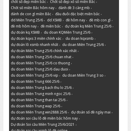
,
,
chốt số đẹp miền bắc
Chốt số đẹp xổ số miền Bắc
,
,
Chốt số miền Bắc hôm nay
đánh đề 3 càng mb
,
,
đánh de con gì miền Bắc
đầu đuôi đặc biệt miền bắc
,
,
,
,
dd Miền Trung 25/6
dd XSMB
đề hôm nay
đề mb con gì
,
,
,
đề mb hôm nay
đề miền bắc
dự đoán kq Miền Trung 25/6
,
,
dự đoán kq XSMB
du doan KQMiền Trung 25/6
,
,
dự đoán kqxs 3 miền chính xác
du doan kqxsmb
,
,
dự đoán lô xsmb nhanh nhất
du doan Miền Trung 25/6
,
dự đoán Miền Trung 25/6 chính xác nhất
,
du doan Miền Trung 25/6 chuan nhat
,
du doan Miền Trung 25/6 co thuong
,
du doan Miền Trung 25/6 dau duoi
,
,
du doan Miền Trung 25/6 vip
du doan Miền Trung 3 so
,
du doan Miền Trung 666 25/6
,
du doan Miền Trung bach thu lo 25/6
,
du doan Miền Trung minh ngoc 25/6
,
du doan Miền Trung than tai 25/6
,
du doan Miền Trung wap 25/6
,
,
du doan Miền Trung win2888 25/6
dự đoán số đề ngày mai
,
dự đoán soi cầu lô đề miền bắc hôm nay
,
Dự đoán Soi cầu Miền Trung 25/6/2021
,
dự đoán soi cầu xsmb lô đề online