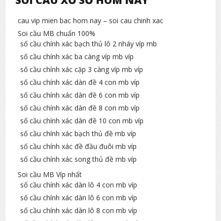
cau vip mien bac hom nay – soi cau chinh xac
Soi cầu MB chuẩn 100%
số cầu chính xác bạch thủ lô 2 nháy víp mb
số cầu chính xác ba càng víp mb víp
số cầu chính xác cặp 3 càng víp mb víp
số cầu chính xác dàn đề 4 con mb víp
số cầu chính xác dàn đề 6 con mb víp
số cầu chính xác dàn đề 8 con mb víp
số cầu chính xác dàn đề 10 con mb víp
số cầu chính xác bạch thủ đề mb víp
số cầu chính xác đề đầu đuôi mb víp
số cầu chính xác song thủ đề mb víp
Soi cầu MB Víp nhất
số cầu chính xác dàn lô 4 con mb víp
số cầu chính xác dàn lô 6 con mb víp
số cầu chính xác dàn lô 8 con mb víp