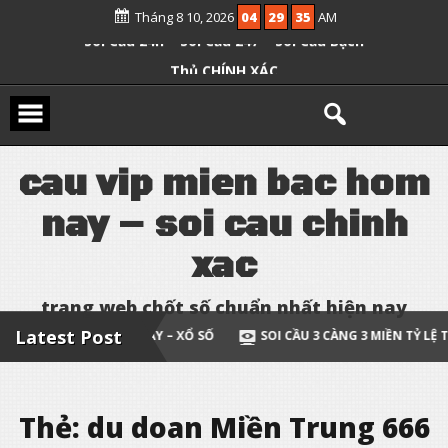
Skip
Tháng 8 10, 2026
04
29
36
AM
to
Miễn Phí Hôm Nay 100%
content
Soi Cầu 24h – Soi Cầu 247 – Soi Cầu Bạch
Thủ CHÍNH XÁC
Soi Cau Mb Rong Bach Kim
Giờ Vàng Chốt Số Miền Bắc Hôm Nay –
c
a
u
v
i
p
m
i
e
n
b
a
c
h
o
m
Xổ Số 666
n
a
y
–
s
o
i
c
a
u
c
h
i
n
h
x
a
c
t
r
a
n
g
w
e
b
c
h
ố
t
s
ố
c
h
u
ẩ
n
n
h
ấ
t
h
i
ệ
n
n
a
y
Latest Post
HÔM NAY – XỔ SỐ
SOI CẦU 3 CÀNG 3 MIỀN TỶ LỆ TRÚNG 99%
Thẻ:
du doan Miền Trung 666