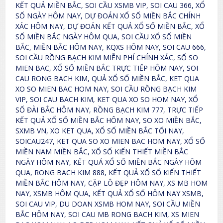
KẾT QUẢ MIỀN BẮC, SOI CẦU XSMB VIP, SOI CAU 366, XỔ
SỐ NGÀY HÔM NAY, DỰ ĐOÁN XỔ SỐ MIỀN BẮC CHÍNH
XÁC HÔM NAY, DỰ ĐOÁN KẾT QUẢ XỔ SỐ MIỀN BẮC, XỔ
SỐ MIỀN BẮC NGÀY HÔM QUA, SOI CẦU XỔ SỐ MIỀN
BẮC, MIỀN BẮC HÔM NAY, KQXS HÔM NAY, SOI CAU 666,
SOI CẦU RỒNG BẠCH KIM MIỄN PHÍ CHÍNH XÁC, SỐ SO
MIEN BAC, XỔ SỐ MIỀN BẮC TRỰC TIẾP HÔM NAY, SOI
CAU RONG BACH KIM, QUẢ XỔ SỐ MIỀN BẮC, KET QUA
XO SO MIEN BAC HOM NAY, SOI CẦU RỒNG BẠCH KIM
VIP, SOI CAU BACH KIM, KET QUA XO SO HOM NAY, XỔ
SỐ ĐÀI BẮC HÔM NAY, RỒNG BẠCH KIM 777, TRỰC TIẾP
KẾT QUẢ XỔ SỐ MIỀN BẮC HÔM NAY, SO XO MIỀN BẮC,
SXMB VN, XO KET QUA, XỔ SỐ MIỀN BẮC TỐI NAY,
SOICAU247, KET QUA SO XO MIEN BAC HOM NAY, XỔ SỐ
MIỀN NAM MIỀN BẮC, XỔ SỐ KIẾN THIẾT MIỀN BẮC
NGÀY HÔM NAY, KẾT QUẢ XỔ SỐ MIỀN BẮC NGÀY HÔM
QUA, RONG BACH KIM 888, KẾT QUẢ XỔ SỐ KIẾN THIẾT
MIỀN BẮC HÔM NAY, CẶP LÔ ĐẸP HÔM NAY, XS MB HOM
NAY, XSMB HÔM QUA, KẾT QUẢ XỔ SỐ HÔM NAY XSMB,
SOI CAU VIP, DU DOAN XSMB HOM NAY, SOI CẦU MIỀN
BẮC HÔM NAY, SOI CAU MB RONG BACH KIM, XS MIEN