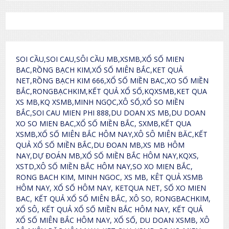
SOI CẦU,SOI CAU,SÔI CẦU MB,XSMB,XỔ SỐ MIEN
BAC,RỒNG BẠCH KIM,XỔ SỐ MIÊN BẮC,KET QUẢ
NET,RỒNG BẠCH KIM 666,XỔ SỐ MIỀN BAC,XO SỐ MIỀN
BẮC,RONGBẠCHKIM,KẾT QUẢ XỔ SỐ,KQXSMB,KET QUA
XS MB,KQ XSMB,MINH NGỌC,XÔ SỐ,XỔ SO MIỀN
BẮC,SOI CAU MIEN PHI 888,DU DOAN XS MB,DU DOAN
XO SO MIEN BAC,XỔ SỐ MIỀN BẮC, SXMB,KẾT QUA
XSMB,XỔ SỐ MIÊN BẮC HÔM NAY,XÔ SÔ MIÊN BĂC,KẾT
QUẢ XỔ SỐ MIỀN BẮC,DU ĐOAN MB,XS MB HÔM
NAY,DỰ ĐOÁN MB,XỔ SỐ MIỀN BẮC HÔM NAY,KQXS,
XSTD,XÔ SỐ MIỀN BẮC HÔM NAY,SO XO MIEN BẮC,
RONG BACH KIM, MINH NGOC, XS MB, KÊT QUẢ XSMB
HÔM NAY, XỔ SỐ HÔM NAY, KETQUA NET, SỐ XO MIEN
BAC, KẾT QUẢ XỔ SỐ MIÊN BẮC, XÔ SO, RONGBACHKIM,
XỔ SÔ, KẾT QUẢ XỔ SỐ MIỀN BẮC HÔM NAY, KẾT QUẢ
XỔ SỐ MIÊN BẮC HÔM NAY, XỔ SỐ, DU DOAN XSMB, XÔ