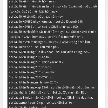
,
soi cầu lô xiên miền bắc hôm nay
,
soi cầu lô xiên miền bắc miễn phí
soi cầu lô xiên miền bắc thu6
,
,
soi cầu lô xổ số miền bắc hôm nay
,
soi cầu lô xổ số miền bắc ngày hôm nay
,
,
soi cau lo XSMB 2 nhay hom nay
soi cầu lô xsmb 24h
,
,
soi cau lo XSMB 3s
soi cau lo XSMB chinh xac 100
,
soi cầu lô xsmb chính xác nhất hôm nay
soi cầu lô XSMB chuẩn
,
,
,
soi cau lo XSMB hom nay
soi cầu lô xsmb miễn phí
,
,
soi cau lo XSMB minh ngoc
soi cau lo XSMB rong bach kim
,
,
soi cau mien bac
soi cau mien phi
,
,
soi cau Miền Trung 1 lo duy nhat
soi cầu Miền Trung 25/6
,
soi cau Miền Trung 25/6 an to
,
soi cau Miền Trung 25/6 chinh xac nhat
,
soi cau Miền Trung 25/6 lo vip
,
soi cau Miền Trung 25/6 mien phi
,
Soi cầu Miền Trung 25/6/2021
,
soi cau Miền Trung minh ngoc 25/6
,
,
soi cau Miền Trung wap 25/6
soi cầu số đề miền bắc hôm nay
,
,
soi cầu thánh lô thần đề xsmb
Soi cầu Xỉu chủ miền Bắc
,
,
,
soi cau xs 3 mien
Soi cầu XSMB
soi cau XSMB 1 lo duy nhat
,
,
soi cầu xsmb 4 con lô víp
soi cau XSMB an to
,
Soi cầu XSMB chính xác nhất