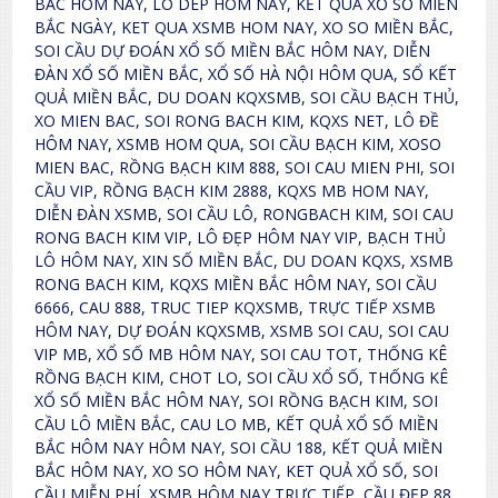
BAC HOM NAY, LO DEP HOM NAY, KẾT QUẢ XỔ SỐ MIỀN
BẮC NGÀY, KET QUA XSMB HOM NAY, XO SO MIỀN BẮC,
SOI CẦU DỰ ĐOÁN XỔ SỐ MIỀN BẮC HÔM NAY, DIỄN
ĐÀN XỔ SỐ MIỀN BẮC, XỔ SỐ HÀ NỘI HÔM QUA, SỔ KẾT
QUẢ MIỀN BẮC, DU DOAN KQXSMB, SOI CẦU BẠCH THỦ,
XO MIEN BAC, SOI RONG BACH KIM, KQXS NET, LÔ ĐỀ
HÔM NAY, XSMB HOM QUA, SOI CẦU BẠCH KIM, XOSO
MIEN BAC, RỒNG BẠCH KIM 888, SOI CAU MIEN PHI, SOI
CẦU VIP, RỒNG BẠCH KIM 2888, KQXS MB HOM NAY,
DIỄN ĐÀN XSMB, SOI CẦU LÔ, RONGBACH KIM, SOI CAU
RONG BACH KIM VIP, LÔ ĐẸP HÔM NAY VIP, BẠCH THỦ
LÔ HÔM NAY, XIN SỐ MIỀN BẮC, DU DOAN KQXS, XSMB
RONG BACH KIM, KQXS MIỀN BẮC HÔM NAY, SOI CẦU
6666, CAU 888, TRUC TIEP KQXSMB, TRỰC TIẾP XSMB
HÔM NAY, DỰ ĐOÁN KQXSMB, XSMB SOI CAU, SOI CAU
VIP MB, XỔ SỐ MB HÔM NAY, SOI CAU TOT, THỐNG KÊ
RỒNG BẠCH KIM, CHOT LO, SOI CẦU XỔ SỐ, THỐNG KÊ
XỔ SỐ MIỀN BẮC HÔM NAY, SOI RỒNG BẠCH KIM, SOI
CẦU LÔ MIỀN BẮC, CAU LO MB, KẾT QUẢ XỔ SỐ MIỀN
BẮC HÔM NAY HÔM NAY, SOI CẦU 188, KẾT QUẢ MIỀN
BẮC HÔM NAY, XO SO HÔM NAY, KET QUẢ XỔ SỐ, SOI
CẦU MIỄN PHÍ, XSMB HÔM NAY TRỰC TIẾP, CẦU ĐẸP 88,