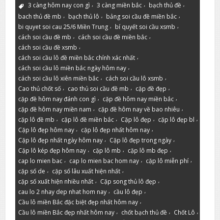
,
,
,
3 càng hôm nay con gì
3 càng miền bắc
bạch thủ đề
,
,
,
bach thủ đề mb
bạch thủ lô
bảng soi cầu đề miền bắc
,
,
bi quyet soi cau 25/6 Miền Trung
bí quyết soi cầu xsmb
,
,
cách soi cầu đề mb
cách soi cầu đề miền bắc
,
cách soi cầu đề xsmb
,
cách soi cầu lô đề miền bắc chính xác nhất
,
cách soi cầu lô miền bắc ngày hôm nay
,
,
cách soi cầu lô xiên miền bắc
cách soi cầu lô xsmb
,
,
,
Cao thủ chốt số
cao thủ soi cầu đề mb
cặp đề đẹp
,
,
cặp đề hôm nay đánh con gì
cặp đề hôm nay miền bắc
,
,
cặp đề hôm nay miền nam
cặp đề hôm nay về bao nhiêu
,
,
,
,
cặp lô đề mb
cặp lô đề miền bắc
Cặp lô đẹp
cặp lô đẹp bl
,
,
Cặp lô đẹp hôm nay
cặp lô đẹp nhất hôm nay
,
,
Cặp lô đẹp nhất ngày hôm nay
Cặp lô đẹp trong ngày
,
,
,
Cặp lô kép đẹp hôm nay
cặp lô mb
cặp lô mb đẹp
,
,
,
cap lo mien bac
cap lo mien bac hom nay
cặp lô miễn phí
,
,
cặp số de
cặp số lâu xuất hiện nhất
,
,
cặp số xuất hiện nhiều nhất
Cặp song thủ lô đẹp
,
,
cau lo 2 nhay dep nhat hom nay
cầu lô đẹp
,
Cầu lô miền Bắc đặc biệt đẹp nhất hôm nay
,
,
,
Cầu lô miền Bắc đẹp nhất hôm nay
chốt bạch thủ đề
Chốt Lô