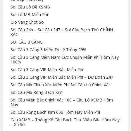
Soi Cầu Lô Đề XSMB
Soi Lô MB Miễn Phí
Gio Vang Chot So
Soi Cầu 24h – Soi Cầu 247 – Soi Cầu Bạch Thủ CHÍNH
XÁC
SOI CẦU 3 CÀNG
Soi Cầu 3 Càng 3 Miền Tỷ Lệ Trúng 99%
Soi Cầu 3 Càng Miền Nam Cực Chuẩn Miễn Phí Hôm Nay
100%
Soi Cầu 3 Càng VIP Miền Bắc Miễn Phí
Soi Cầu 3 Càng VIP Miền Bắc Miễn Phí – Dự Đoán 247
Soi Cầu Mb Chính Xác Miễn Phí Soi Cầu Lô Chính Xác
Soi Cau Mb Rong Bach Kim
Soi Cầu Miền Bắc Chính Xác 100 – Cầu Lô XSMB Hôm
Nay
Soi Cầu Rồng Bạch Kim 666 Hôm Nay Miễn Phí
Cau XSMB – Thống Kê Cầu Bạch Thủ Miền Bắc Hôm Nay
– Xổ Số