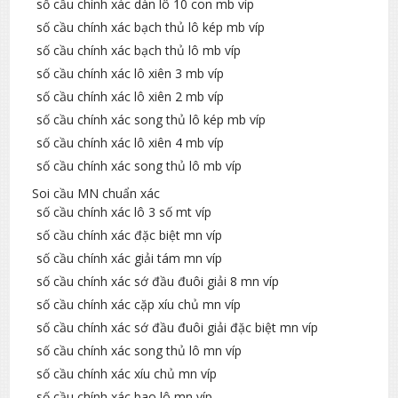
số cầu chính xác dàn lô 10 con mb víp
số cầu chính xác bạch thủ lô kép mb víp
số cầu chính xác bạch thủ lô mb víp
số cầu chính xác lô xiên 3 mb víp
số cầu chính xác lô xiên 2 mb víp
số cầu chính xác song thủ lô kép mb víp
số cầu chính xác lô xiên 4 mb víp
số cầu chính xác song thủ lô mb víp
Soi cầu MN chuẩn xác
số cầu chính xác lô 3 số mt víp
số cầu chính xác đặc biệt mn víp
số cầu chính xác giải tám mn víp
số cầu chính xác sớ đầu đuôi giải 8 mn víp
số cầu chính xác cặp xíu chủ mn víp
số cầu chính xác sớ đầu đuôi giải đặc biệt mn víp
số cầu chính xác song thủ lô mn víp
số cầu chính xác xíu chủ mn víp
số cầu chính xác bao lô mn víp