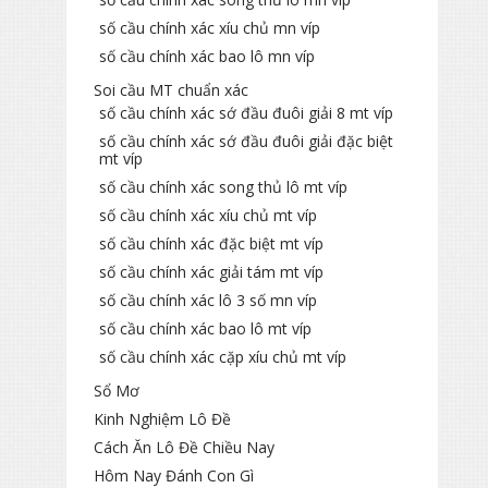
số cầu chính xác xíu chủ mn víp
số cầu chính xác bao lô mn víp
Soi cầu MT chuẩn xác
số cầu chính xác sớ đầu đuôi giải 8 mt víp
số cầu chính xác sớ đầu đuôi giải đặc biệt
mt víp
số cầu chính xác song thủ lô mt víp
số cầu chính xác xíu chủ mt víp
số cầu chính xác đặc biệt mt víp
số cầu chính xác giải tám mt víp
số cầu chính xác lô 3 số mn víp
số cầu chính xác bao lô mt víp
số cầu chính xác cặp xíu chủ mt víp
Sổ Mơ
Kinh Nghiệm Lô Đề
Cách Ăn Lô Đề Chiều Nay
Hôm Nay Đánh Con Gì