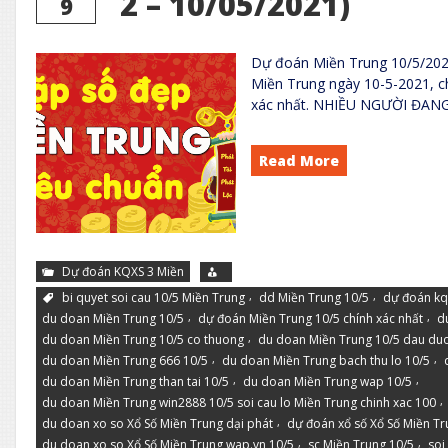
2 – 10/05/2021)
9
Dự đoán Miền Trung 10/5/2021
Miền Trung ngày 10-5-2021, chố
xác nhất. NHIỀU NGƯỜI ĐAN
Read More
Dự đoán KQXS 3 Miền
,
,
bi quyet soi cau 10/5 Miền Trung
dd Miền Trung 10/5
dự đoán kq
,
,
du doan Miền Trung 10/5
dự đoán Miền Trung 10/5 chính xác nhất
d
,
du doan Miền Trung 10/5 co thuong
du doan Miền Trung 10/5 dau du
,
,
du doan Miền Trung 666 10/5
du doan Miền Trung bach thu lo 10/5
,
,
du doan Miền Trung than tai 10/5
du doan Miền Trung wap 10/5
,
du doan Miền Trung win2888 10/5 soi cau lo Miền Trung chinh xac 100
,
du doan xo so Xổ Số Miền Trung dại phát
dự đoán xổ số Xổ Số Miền Tru
,
,
du doan xo so Xổ Số Miền Trung wap.vn 10/5
sc Miền Trung 10/5
soi