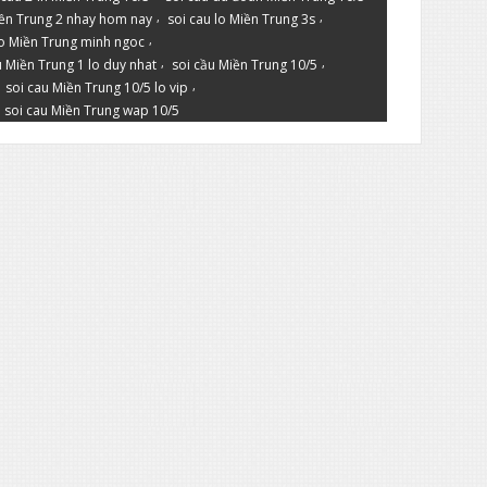
,
,
iền Trung 2 nhay hom nay
soi cau lo Miền Trung 3s
,
lo Miền Trung minh ngoc
,
,
u Miền Trung 1 lo duy nhat
soi cầu Miền Trung 10/5
,
,
soi cau Miền Trung 10/5 lo vip
,
soi cau Miền Trung wap 10/5