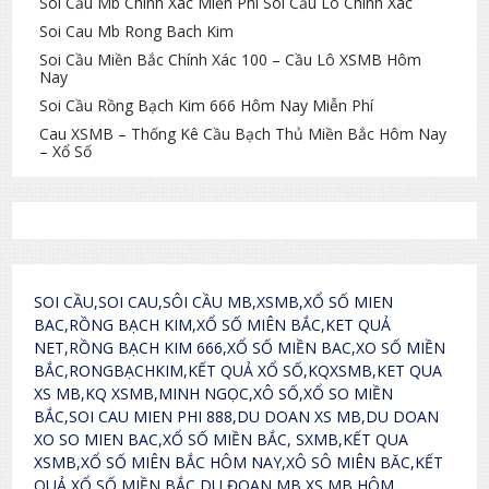
Soi Cầu Mb Chính Xác Miễn Phí Soi Cầu Lô Chính Xác
Soi Cau Mb Rong Bach Kim
Soi Cầu Miền Bắc Chính Xác 100 – Cầu Lô XSMB Hôm
Nay
Soi Cầu Rồng Bạch Kim 666 Hôm Nay Miễn Phí
Cau XSMB – Thống Kê Cầu Bạch Thủ Miền Bắc Hôm Nay
– Xổ Số
SOI CẦU,SOI CAU,SÔI CẦU MB,XSMB,XỔ SỐ MIEN
BAC,RỒNG BẠCH KIM,XỔ SỐ MIÊN BẮC,KET QUẢ
NET,RỒNG BẠCH KIM 666,XỔ SỐ MIỀN BAC,XO SỐ MIỀN
BẮC,RONGBẠCHKIM,KẾT QUẢ XỔ SỐ,KQXSMB,KET QUA
XS MB,KQ XSMB,MINH NGỌC,XÔ SỐ,XỔ SO MIỀN
BẮC,SOI CAU MIEN PHI 888,DU DOAN XS MB,DU DOAN
XO SO MIEN BAC,XỔ SỐ MIỀN BẮC, SXMB,KẾT QUA
XSMB,XỔ SỐ MIÊN BẮC HÔM NAY,XÔ SÔ MIÊN BĂC,KẾT
QUẢ XỔ SỐ MIỀN BẮC,DU ĐOAN MB,XS MB HÔM