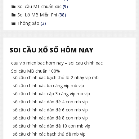
Soi cầu MT chuẩn xác
(9)
Soi Lô MB Miễn Phí
(38)
Thông báo
(3)
SOI CẦU XỔ SỐ HÔM NAY
cau vip mien bac hom nay – soi cau chinh xac
Soi cầu MB chuẩn 100%
số cầu chính xác bạch thủ lô 2 nháy víp mb
số cầu chính xác ba càng víp mb víp
số cầu chính xác cặp 3 càng víp mb víp
số cầu chính xác dàn đề 4 con mb víp
số cầu chính xác dàn đề 6 con mb víp
số cầu chính xác dàn đề 8 con mb víp
số cầu chính xác dàn đề 10 con mb víp
số cầu chính xác bạch thủ đề mb víp