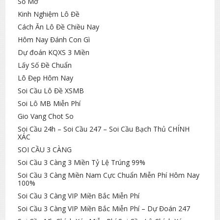
Sổ Mơ
Kinh Nghiệm Lô Đề
Cách Ăn Lô Đề Chiều Nay
Hôm Nay Đánh Con Gì
Dự đoán KQXS 3 Miền
Lấy Số Đề Chuẩn
Lô Đẹp Hôm Nay
Soi Cầu Lô Đề XSMB
Soi Lô MB Miễn Phí
Gio Vang Chot So
Soi Cầu 24h – Soi Cầu 247 – Soi Cầu Bạch Thủ CHÍNH
XÁC
SOI CẦU 3 CÀNG
Soi Cầu 3 Càng 3 Miền Tỷ Lệ Trúng 99%
Soi Cầu 3 Càng Miền Nam Cực Chuẩn Miễn Phí Hôm Nay
100%
Soi Cầu 3 Càng VIP Miền Bắc Miễn Phí
Soi Cầu 3 Càng VIP Miền Bắc Miễn Phí – Dự Đoán 247