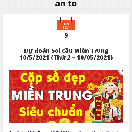
an to
Th5
2021
9
Dự đoán Soi cầu Miền Trung
10/5/2021 (Thứ 2 – 10/05/2021)