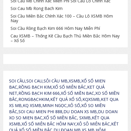
Soi Cầu Mb Chính Xác Miễn Phí Soi Cầu Lô Chính Xác
Soi Cau Mb Rong Bach Kim
Soi Cầu Miền Bắc Chính Xác 100 – Cầu Lô XSMB Hôm
Nay
Soi Cầu Rồng Bạch Kim 666 Hôm Nay Miễn Phí
Cau XSMB – Thống Kê Cầu Bạch Thủ Miền Bắc Hôm Nay
– Xổ Số
SOI CẦU,SOI CAU,SÔI CẦU MB,XSMB,XỔ SỐ MIEN
BAC,RỒNG BẠCH KIM,XỔ SỐ MIÊN BẮC,KET QUẢ
NET,RỒNG BẠCH KIM 666,XỔ SỐ MIỀN BAC,XO SỐ MIỀN
BẮC,RONGBẠCHKIM,KẾT QUẢ XỔ SỐ,KQXSMB,KET QUA
XS MB,KQ XSMB,MINH NGỌC,XÔ SỐ,XỔ SO MIỀN
BẮC,SOI CAU MIEN PHI 888,DU DOAN XS MB,DU DOAN
XO SO MIEN BAC,XỔ SỐ MIỀN BẮC, SXMB,KẾT QUA
XSMB,XỔ SỐ MIÊN BẮC HÔM NAY,XÔ SÔ MIÊN BĂC,KẾT
QUẢ XỔ SỐ MIỀN BẮC,DU ĐOAN MB,XS MB HÔM