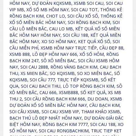
HÔM NAY, DỰ ĐOÁN KQXSMB, XSMB SOI CAU, SOI CAU
VIP MB, XỔ SỐ MB HÔM NAY, SOI CAU TOT, THỐNG KÊ
RỒNG BẠCH KIM, CHOT LO, SOI CẦU XỔ SỐ, THỐNG KÊ
XỔ SỐ MIỀN BẮC HÔM NAY, SOI RỒNG BẠCH KIM, SOI
CẦU LÔ MIỀN BẮC, CAU LO MB, KẾT QUẢ XỔ SỐ MIỀN
BẮC HÔM NAY HÔM NAY, SOI CẦU 188, KẾT QUẢ MIỀN
BẮC HÔM NAY, XO SO HÔM NAY, KET QUẢ XỔ SỐ, SOI
CẦU MIỄN PHÍ, XSMB HÔM NAY TRỰC TIẾP, CẦU ĐẸP 88,
XSMB 888, LÔ ĐẸP HÔM NAY 666, XỔ SỐ HÔM, RỒNG
BẠCH KIM 247, SÔ XÔ MIÊN BAC, SOI CẦU XSMB HÔM
NAY, SOI CAU 2888, RỒNG VÀNG BẠCH KIM, CAU BACH
THU, XS MIEN BẮC, SO KQXSMB, SO XO MIÊN BAC, SỐ
KQXSMB, SOI CẦU 777, TRỰC TIẾP KQXSMB, SỔ KẾT
QUA, SOI CAU BACH THU, LÔ TOP RỒNG BẠCH KIM, SÔ
XÔ MIÊN BẮC, CAU 666, XSMB888, SỔ KET QUẢ, XS MB
THU 2, SOI CẦU RỒNG BẠCH KIM 666, DU DOAN, XSMB
DỰ ĐOÁN XỔ SỐ MIỀN BẮC HÔM NAY, CẦU BẠCH KIM,
SOI CÂU XSMB, SOI CAU XSMB VIP, THAM KHẢO XSMB,
BẠCH THỦ LÔ ĐẸP NHẤT HÔM NAY, DỰ ĐOÁN GIẢI ĐẶC
BIỆT HÔM NAY, RỒNG BẠCH KIM 7777, SOI CAU 188, XO
SỐ HÔM NAY, SOI CAU RONGBACHKIM, TRUC TIEP KET