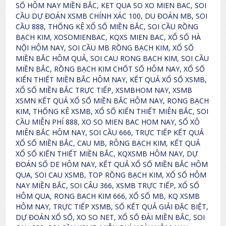
SỐ HÔM NAY MIỀN BẮC, KET QUA SO XO MIEN BAC, SOI
CẦU DỰ ĐOÁN XSMB CHÍNH XÁC 100, DU ĐOÁN MB, SOI
CẦU 888, THỐNG KÊ XỔ SỐ MIỀN BẮC, SOI CẦU RỒNG
BẠCH KIM, XOSOMIENBAC, KQXS MIEN BAC, XỔ SỐ HÀ
NỘI HÔM NAY, SOI CẦU MB RỒNG BẠCH KIM, XỔ SỐ
MIỀN BẮC HÔM QUẢ, SOI CAU RONG BẠCH KIM, SOI CẦU
MIỀN BẮC, RỒNG BẠCH KIM CHỐT SỐ HÔM NAY, XỔ SỐ
KIẾN THIẾT MIỀN BẮC HÔM NAY, KẾT QUẢ XỔ SỐ XSMB,
XỔ SỐ MIỀN BẮC TRỰC TIẾP, XSMBHOM NAY, XSMB
XSMN KẾT QUẢ XỔ SỐ MIỀN BẮC HÔM NAY, RONG BẠCH
KIM, THỐNG KÊ XSMB, XỔ SỐ KIẾN THIẾT MIÊN BẮC, SOI
CẦU MIỄN PHÍ 888, XO SO MIEN BAC HOM NAY, SỔ XÔ
MIÊN BẮC HÔM NAY, SOI CẦU 666, TRỰC TIẾP KẾT QUẢ
XỔ SỐ MIỀN BẮC, CAU MB, RÔNG BẠCH KIM, KẾT QUẢ
XỔ SỐ KIẾN THIẾT MIỀN BẮC, KQXSMB HÔM NAY, DỰ
ĐOÁN SỐ DE HÔM NAY, KẾT QUẢ XỔ SỐ MIỀN BẮC HÔM
QUA, SOI CAU XSMB, TOP RỒNG BẠCH KIM, XỔ SỐ HÔM
NAY MIỀN BẮC, SOI CÂU 366, XSMB TRỰC TIẾP, XỔ SỐ
HÔM QUA, RONG BACH KIM 666, XỔ SỐ MB, KQ XSMB
HÔM NAY, TRỰC TIẾP XSMB, SỐ KẾT QUẢ GIẢI ĐẶC BIỆT,
DỰ ĐOÁN XỔ SỐ, XO SO NET, XỔ SỐ ĐÀI MIỀN BẮC, SOI