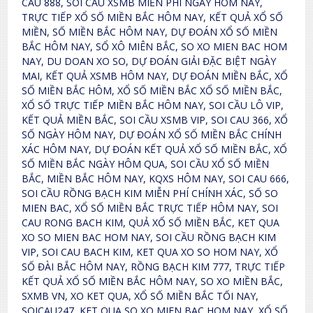
CAU 888, SOI CẦU XSMB MIỄN PHÍ NGÀY HÔM NAY,
TRỰC TIẾP XỔ SỐ MIỀN BẮC HÔM NAY, KẾT QUẢ XỔ SỐ
MIỀN, SỐ MIỀN BẮC HÔM NAY, DỰ ĐOÁN XỔ SỐ MIỀN
BẮC HÔM NAY, SỔ XÔ MIÊN BẮC, SO XO MIEN BAC HOM
NAY, DU DOAN XO SO, DỰ ĐOÁN GIẢI ĐẶC BIỆT NGÀY
MAI, KẾT QUẢ XSMB HÔM NAY, DỰ ĐOÁN MIỀN BẮC, XỔ
SỐ MIỀN BẮC HÔM, XỔ SỐ MIỀN BẮC XỔ SỐ MIỀN BẮC,
XỔ SỐ TRỰC TIẾP MIỀN BẮC HÔM NAY, SOI CẦU LÔ VIP,
KẾT QUẢ MIỀN BẮC, SOI CẦU XSMB VIP, SOI CAU 366, XỔ
SỐ NGÀY HÔM NAY, DỰ ĐOÁN XỔ SỐ MIỀN BẮC CHÍNH
XÁC HÔM NAY, DỰ ĐOÁN KẾT QUẢ XỔ SỐ MIỀN BẮC, XỔ
SỐ MIỀN BẮC NGÀY HÔM QUA, SOI CẦU XỔ SỐ MIỀN
BẮC, MIỀN BẮC HÔM NAY, KQXS HÔM NAY, SOI CAU 666,
SOI CẦU RỒNG BẠCH KIM MIỄN PHÍ CHÍNH XÁC, SỐ SO
MIEN BAC, XỔ SỐ MIỀN BẮC TRỰC TIẾP HÔM NAY, SOI
CAU RONG BACH KIM, QUẢ XỔ SỐ MIỀN BẮC, KET QUA
XO SO MIEN BAC HOM NAY, SOI CẦU RỒNG BẠCH KIM
VIP, SOI CAU BACH KIM, KET QUA XO SO HOM NAY, XỔ
SỐ ĐÀI BẮC HÔM NAY, RỒNG BẠCH KIM 777, TRỰC TIẾP
KẾT QUẢ XỔ SỐ MIỀN BẮC HÔM NAY, SO XO MIỀN BẮC,
SXMB VN, XO KET QUA, XỔ SỐ MIỀN BẮC TỐI NAY,
SOICAU247, KET QUA SO XO MIEN BAC HOM NAY, XỔ SỐ