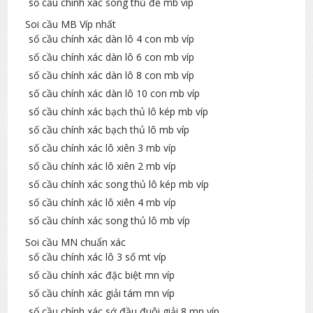
số cầu chính xác song thủ đề mb víp
Soi cầu MB Víp nhất
số cầu chính xác dàn lô 4 con mb víp
số cầu chính xác dàn lô 6 con mb víp
số cầu chính xác dàn lô 8 con mb víp
số cầu chính xác dàn lô 10 con mb víp
số cầu chính xác bạch thủ lô kép mb víp
số cầu chính xác bạch thủ lô mb víp
số cầu chính xác lô xiên 3 mb víp
số cầu chính xác lô xiên 2 mb víp
số cầu chính xác song thủ lô kép mb víp
số cầu chính xác lô xiên 4 mb víp
số cầu chính xác song thủ lô mb víp
Soi cầu MN chuẩn xác
số cầu chính xác lô 3 số mt víp
số cầu chính xác đặc biệt mn víp
số cầu chính xác giải tám mn víp
số cầu chính xác sớ đầu đuôi giải 8 mn víp