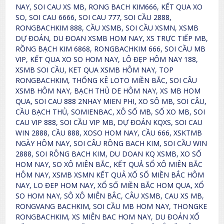
NAY, SOI CAU XS MB, RONG BACH KIM666, KẾT QUA XO
SO, SOI CAU 6666, SOI CAU 777, SOI CẦU 2888,
RONGBACHKIM 888, CẦU XSMB, SOI CẦU XSMN, XSMB
DỰ ĐOÁN, DU ĐOAN XSMB HOM NAY, XS TRỰC TIẾP MB,
RỒNG BẠCH KIM 6868, RONGBACHKIM 666, SOI CẦU MB
VIP, KẾT QUA XO SO HOM NAY, LÔ ĐẸP HÔM NAY 188,
XSMB SOI CẦU, KET QUA XSMB HÔM NAY, TOP
RONGBACHKIM, THỐNG KÊ LOTO MIỀN BẮC, SOI CÂU
XSMB HÔM NAY, BẠCH THỦ DE HÔM NAY, XS MB HOM
QUA, SOI CAU 888 2NHAY MIEN PHI, XO SÔ MB, SOI CÂU,
CẦU BẠCH THỦ, SOMIENBAC, XÔ SỐ MB, SỐ XO MB, SOI
CAU VIP 888, SOI CẦU VIP MB, DỰ ĐOÁN KQXS, SOI CAU
WIN 2888, CẦU 888, XOSO HOM NAY, CẦU 666, XSKTMB
NGÀY HÔM NAY, SOI CÂU RÔNG BACH KIM, SOI CẦU WIN
2888, SOI RÔNG BACH KIM, DU DOAN KQ XSMB, XO SỐ
HOM NAY, SO XÔ MIÊN BẮC, KẾT QUẢ SỔ XÔ MIÊN BẮC
HÔM NAY, XSMB XSMN KẾT QUẢ XỐ SỐ MIỀN BẮC HÔM
NAY, LO ĐEP HOM NAY, XỔ SỐ MIỀN BẮC HOM QUA, XỔ
SO HOM NAY, SÔ XÔ MIÊN BÂC, CÂU XSMB, CAU XS MB,
RONGVANG BACHKIM, SOI CẦU MB HOM NAY, THONGKE
RONGBACHKIM, XS MIÊN BAC HOM NAY, DU ĐOÁN XỔ