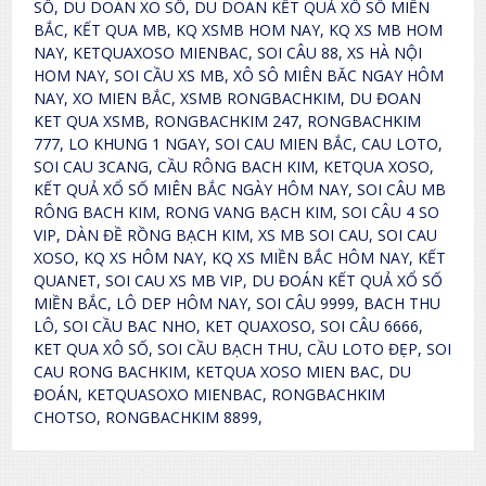
SỐ, DU DOAN XO SỐ, DU DOAN KẾT QUẢ XỔ SỐ MIỀN
BẮC, KẾT QUA MB, KQ XSMB HOM NAY, KQ XS MB HOM
NAY, KETQUAXOSO MIENBAC, SOI CÂU 88, XS HÀ NỘI
HOM NAY, SOI CẦU XS MB, XÔ SÔ MIÊN BĂC NGAY HÔM
NAY, XO MIEN BẮC, XSMB RONGBACHKIM, DU ĐOAN
KET QUA XSMB, RONGBACHKIM 247, RONGBACHKIM
777, LO KHUNG 1 NGAY, SOI CAU MIEN BẮC, CAU LOTO,
SOI CAU 3CANG, CẦU RÔNG BACH KIM, KETQUA XOSO,
KẾT QUẢ XỔ SỐ MIÊN BẮC NGÀY HÔM NAY, SOI CÂU MB
RÔNG BACH KIM, RONG VANG BẠCH KIM, SOI CÂU 4 SO
VIP, DÀN ĐỀ RỒNG BẠCH KIM, XS MB SOI CAU, SOI CAU
XOSO, KQ XS HÔM NAY, KQ XS MIỀN BẮC HÔM NAY, KẾT
QUANET, SOI CAU XS MB VIP, DU ĐOÁN KẾT QUẢ XỔ SỐ
MIỀN BẮC, LÔ DEP HÔM NAY, SOI CÂU 9999, BACH THU
LÔ, SOI CẦU BAC NHO, KET QUAXOSO, SOI CÂU 6666,
KET QUA XÔ SỐ, SOI CẦU BẠCH THU, CẦU LOTO ĐẸP, SOI
CAU RONG BACHKIM, KETQUA XOSO MIEN BAC, DU
ĐOÁN, KETQUASOXO MIENBAC, RONGBACHKIM
CHOTSO, RONGBACHKIM 8899,