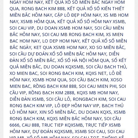
NGÀY HÔM NAY, KẾT QUẢ XỔ SỐ MIỀN BẮC NGÀY HÔM
QUA, RONG BACH KIM 888, KẾT QUẢ XỔ SỐ KIẾN THIẾT
MIỀN BẮC HÔM NAY, CẶP LÔ ĐẸP HÔM NAY, XS MB HOM
NAY, XSMB HÔM QUA, KẾT QUẢ XỔ SỐ HÔM NAY XSMB,
SOI CAU VIP, DU DOAN XSMB HOM NAY, SOI CẦU MIỀN
BẮC HÔM NAY, SOI CAU MB RONG BACH KIM, XS MIEN
BAC HOM NAY, LO DEP HOM NAY, KẾT QUẢ XỔ SỐ MIỀN
BẮC NGÀY, KET QUA XSMB HOM NAY, XO SO MIỀN BẮC,
SOI CẦU DỰ ĐOÁN XỔ SỐ MIỀN BẮC HÔM NAY, DIỄN
ĐÀN XỔ SỐ MIỀN BẮC, XỔ SỐ HÀ NỘI HÔM QUA, SỔ KẾT
QUẢ MIỀN BẮC, DU DOAN KQXSMB, SOI CẦU BẠCH THỦ,
XO MIEN BAC, SOI RONG BACH KIM, KQXS NET, LÔ ĐỀ
HÔM NAY, XSMB HOM QUA, SOI CẦU BẠCH KIM, XOSO
MIEN BAC, RỒNG BẠCH KIM 888, SOI CAU MIEN PHI, SOI
CẦU VIP, RỒNG BẠCH KIM 2888, KQXS MB HOM NAY,
DIỄN ĐÀN XSMB, SOI CẦU LÔ, RONGBACH KIM, SOI CAU
RONG BACH KIM VIP, LÔ ĐẸP HÔM NAY VIP, BẠCH THỦ
LÔ HÔM NAY, XIN SỐ MIỀN BẮC, DU DOAN KQXS, XSMB
RONG BACH KIM, KQXS MIỀN BẮC HÔM NAY, SOI CẦU
6666, CAU 888, TRUC TIEP KQXSMB, TRỰC TIẾP XSMB
HÔM NAY, DỰ ĐOÁN KQXSMB, XSMB SOI CAU, SOI CAU
VIP MB, XỔ SỐ MB HÔM NAY, SOI CAU TOT, THỐNG KÊ