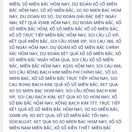
MIỀN, SỐ MIỀN BẮC HÔM NAY, DỰ ĐOÁN XỔ SỐ MIỀN
BẮC HÔM NAY, SỔ XÔ MIÊN BẮC, SO XO MIEN BAC HOM
NAY, DU DOAN XO SO, DỰ ĐOÁN GIẢI ĐẶC BIỆT NGÀY
MAI, KẾT QUẢ XSMB HÔM NAY, DỰ ĐOÁN MIỀN BẮC, XỔ
SỐ MIỀN BẮC HÔM, XỔ SỐ MIỀN BẮC XỔ SỐ MIỀN BẮC,
XỔ SỐ TRỰC TIẾP MIỀN BẮC HÔM NAY, SOI CẦU LÔ VIP,
KẾT QUẢ MIỀN BẮC, SOI CẦU XSMB VIP, SOI CAU 366, XỔ
SỐ NGÀY HÔM NAY, DỰ ĐOÁN XỔ SỐ MIỀN BẮC CHÍNH
XÁC HÔM NAY, DỰ ĐOÁN KẾT QUẢ XỔ SỐ MIỀN BẮC, XỔ
SỐ MIỀN BẮC NGÀY HÔM QUA, SOI CẦU XỔ SỐ MIỀN
BẮC, MIỀN BẮC HÔM NAY, KQXS HÔM NAY, SOI CAU 666,
SOI CẦU RỒNG BẠCH KIM MIỄN PHÍ CHÍNH XÁC, SỐ SO
MIEN BAC, XỔ SỐ MIỀN BẮC TRỰC TIẾP HÔM NAY, SOI
CAU RONG BACH KIM, QUẢ XỔ SỐ MIỀN BẮC, KET QUA
XO SO MIEN BAC HOM NAY, SOI CẦU RỒNG BẠCH KIM
VIP, SOI CAU BACH KIM, KET QUA XO SO HOM NAY, XỔ
SỐ ĐÀI BẮC HÔM NAY, RỒNG BẠCH KIM 777, TRỰC TIẾP
KẾT QUẢ XỔ SỐ MIỀN BẮC HÔM NAY, SO XO MIỀN BẮC,
SXMB VN, XO KET QUA, XỔ SỐ MIỀN BẮC TỐI NAY,
SOICAU247, KET QUA SO XO MIEN BAC HOM NAY, XỔ SỐ
MIỀN NAM MIỀN BẮC, XỔ SỐ KIẾN THIẾT MIỀN BẮC