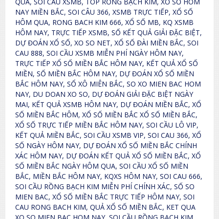
QUA, SOI CAU XSMB, TOP RỒNG BẠCH KIM, XỔ SỐ HÔM
NAY MIỀN BẮC, SOI CÂU 366, XSMB TRỰC TIẾP, XỔ SỐ
HÔM QUA, RONG BACH KIM 666, XỔ SỐ MB, KQ XSMB
HÔM NAY, TRỰC TIẾP XSMB, SỐ KẾT QUẢ GIẢI ĐẶC BIỆT,
DỰ ĐOÁN XỔ SỐ, XO SO NET, XỔ SỐ ĐÀI MIỀN BẮC, SOI
CAU 888, SOI CẦU XSMB MIỄN PHÍ NGÀY HÔM NAY,
TRỰC TIẾP XỔ SỐ MIỀN BẮC HÔM NAY, KẾT QUẢ XỔ SỐ
MIỀN, SỐ MIỀN BẮC HÔM NAY, DỰ ĐOÁN XỔ SỐ MIỀN
BẮC HÔM NAY, SỔ XÔ MIÊN BẮC, SO XO MIEN BAC HOM
NAY, DU DOAN XO SO, DỰ ĐOÁN GIẢI ĐẶC BIỆT NGÀY
MAI, KẾT QUẢ XSMB HÔM NAY, DỰ ĐOÁN MIỀN BẮC, XỔ
SỐ MIỀN BẮC HÔM, XỔ SỐ MIỀN BẮC XỔ SỐ MIỀN BẮC,
XỔ SỐ TRỰC TIẾP MIỀN BẮC HÔM NAY, SOI CẦU LÔ VIP,
KẾT QUẢ MIỀN BẮC, SOI CẦU XSMB VIP, SOI CAU 366, XỔ
SỐ NGÀY HÔM NAY, DỰ ĐOÁN XỔ SỐ MIỀN BẮC CHÍNH
XÁC HÔM NAY, DỰ ĐOÁN KẾT QUẢ XỔ SỐ MIỀN BẮC, XỔ
SỐ MIỀN BẮC NGÀY HÔM QUA, SOI CẦU XỔ SỐ MIỀN
BẮC, MIỀN BẮC HÔM NAY, KQXS HÔM NAY, SOI CAU 666,
SOI CẦU RỒNG BẠCH KIM MIỄN PHÍ CHÍNH XÁC, SỐ SO
MIEN BAC, XỔ SỐ MIỀN BẮC TRỰC TIẾP HÔM NAY, SOI
CAU RONG BACH KIM, QUẢ XỔ SỐ MIỀN BẮC, KET QUA
XO SO MIEN BAC HOM NAY, SOI CẦU RỒNG BẠCH KIM