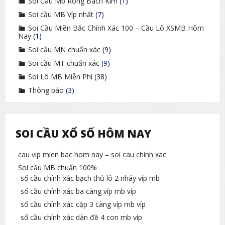
Soi Cau Mb Rong Bach Kim
(1)
Soi cầu MB Víp nhất
(7)
Soi Cầu Miền Bắc Chính Xác 100 – Cầu Lô XSMB Hôm
Nay
(1)
Soi cầu MN chuẩn xác
(9)
Soi cầu MT chuẩn xác
(9)
Soi Lô MB Miễn Phí
(38)
Thông báo
(3)
SOI CẦU XỔ SỐ HÔM NAY
cau vip mien bac hom nay – soi cau chinh xac
Soi cầu MB chuẩn 100%
số cầu chính xác bạch thủ lô 2 nháy víp mb
số cầu chính xác ba càng víp mb víp
số cầu chính xác cặp 3 càng víp mb víp
số cầu chính xác dàn đề 4 con mb víp