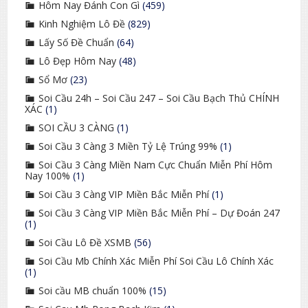
Hôm Nay Đánh Con Gì
(459)
Kinh Nghiệm Lô Đề
(829)
Lấy Số Đề Chuẩn
(64)
Lô Đẹp Hôm Nay
(48)
Sổ Mơ
(23)
Soi Cầu 24h – Soi Cầu 247 – Soi Cầu Bạch Thủ CHÍNH
XÁC
(1)
SOI CẦU 3 CÀNG
(1)
Soi Cầu 3 Càng 3 Miền Tỷ Lệ Trúng 99%
(1)
Soi Cầu 3 Càng Miền Nam Cực Chuẩn Miễn Phí Hôm
Nay 100%
(1)
Soi Cầu 3 Càng VIP Miền Bắc Miễn Phí
(1)
Soi Cầu 3 Càng VIP Miền Bắc Miễn Phí – Dự Đoán 247
(1)
Soi Cầu Lô Đề XSMB
(56)
Soi Cầu Mb Chính Xác Miễn Phí Soi Cầu Lô Chính Xác
(1)
Soi cầu MB chuẩn 100%
(15)