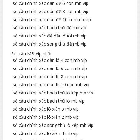
số cầu chính xác dàn đề 6 con mb víp
số cầu chính xác dàn đề 8 con mb víp
số cầu chính xác dàn đề 10 con mb víp
số cầu chính xác bạch thủ đề mb víp
số cầu chính xác đề đầu đuôi mb víp
số cầu chính xác song thủ đề mb víp
Soi cầu MB Víp nhất
số cầu chính xác dàn lô 4 con mb víp
số cầu chính xác dàn lô 6 con mb víp
số cầu chính xác dàn lô 8 con mb víp
số cầu chính xác dàn lô 10 con mb víp
số cầu chính xác bạch thủ lô kép mb víp
số cầu chính xác bạch thủ lô mb víp
số cầu chính xác lô xiên 3 mb víp
số cầu chính xác lô xiên 2 mb víp
số cầu chính xác song thủ lô kép mb víp
số cầu chính xác lô xiên 4 mb víp