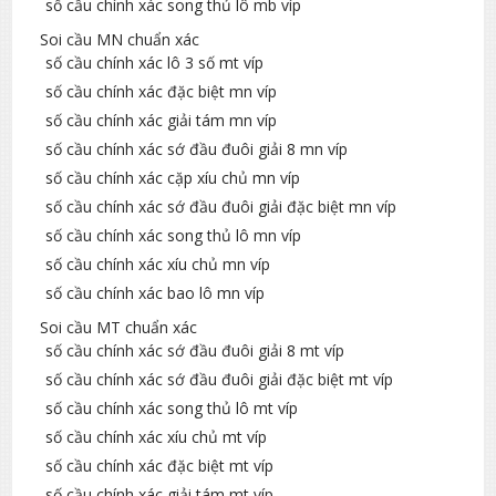
số cầu chính xác song thủ lô mb víp
Soi cầu MN chuẩn xác
số cầu chính xác lô 3 số mt víp
số cầu chính xác đặc biệt mn víp
số cầu chính xác giải tám mn víp
số cầu chính xác sớ đầu đuôi giải 8 mn víp
số cầu chính xác cặp xíu chủ mn víp
số cầu chính xác sớ đầu đuôi giải đặc biệt mn víp
số cầu chính xác song thủ lô mn víp
số cầu chính xác xíu chủ mn víp
số cầu chính xác bao lô mn víp
Soi cầu MT chuẩn xác
số cầu chính xác sớ đầu đuôi giải 8 mt víp
số cầu chính xác sớ đầu đuôi giải đặc biệt mt víp
số cầu chính xác song thủ lô mt víp
số cầu chính xác xíu chủ mt víp
số cầu chính xác đặc biệt mt víp
số cầu chính xác giải tám mt víp