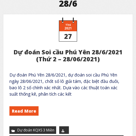
28/6
Th6
2021
27
Dự đoán Soi cầu Phú Yên 28/6/2021
(Thứ 2 – 28/06/2021)
Dự đoán Phú Yên 28/6/2021, dự đoán soi cầu Phú Yên
ngày 28/06/2021, chốt số lô giải tám, đặc biệt đầu đuôi,
bao lô 2 số chính xác nhất. Dựa vào các thuật toán xác
suất thống kê, phân tích các kết
Read More
Dự đoán KQXS 3 Miền