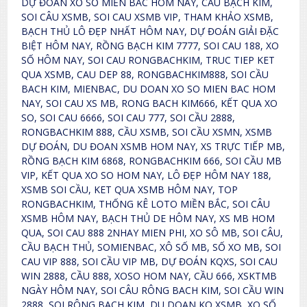
DỰ ĐOÁN XỔ SỐ MIỀN BẮC HÔM NAY, CẦU BẠCH KIM,
SOI CÂU XSMB, SOI CAU XSMB VIP, THAM KHẢO XSMB,
BẠCH THỦ LÔ ĐẸP NHẤT HÔM NAY, DỰ ĐOÁN GIẢI ĐẶC
BIỆT HÔM NAY, RỒNG BẠCH KIM 7777, SOI CAU 188, XO
SỐ HÔM NAY, SOI CAU RONGBACHKIM, TRUC TIEP KET
QUA XSMB, CAU DEP 88, RONGBACHKIM888, SOI CẦU
BACH KIM, MIENBAC, DU DOAN XO SO MIEN BAC HOM
NAY, SOI CAU XS MB, RONG BACH KIM666, KẾT QUA XO
SO, SOI CAU 6666, SOI CAU 777, SOI CẦU 2888,
RONGBACHKIM 888, CẦU XSMB, SOI CẦU XSMN, XSMB
DỰ ĐOÁN, DU ĐOAN XSMB HOM NAY, XS TRỰC TIẾP MB,
RỒNG BẠCH KIM 6868, RONGBACHKIM 666, SOI CẦU MB
VIP, KẾT QUA XO SO HOM NAY, LÔ ĐẸP HÔM NAY 188,
XSMB SOI CẦU, KET QUA XSMB HÔM NAY, TOP
RONGBACHKIM, THỐNG KÊ LOTO MIỀN BẮC, SOI CÂU
XSMB HÔM NAY, BẠCH THỦ DE HÔM NAY, XS MB HOM
QUA, SOI CAU 888 2NHAY MIEN PHI, XO SÔ MB, SOI CÂU,
CẦU BẠCH THỦ, SOMIENBAC, XÔ SỐ MB, SỐ XO MB, SOI
CAU VIP 888, SOI CẦU VIP MB, DỰ ĐOÁN KQXS, SOI CAU
WIN 2888, CẦU 888, XOSO HOM NAY, CẦU 666, XSKTMB
NGÀY HÔM NAY, SOI CÂU RÔNG BACH KIM, SOI CẦU WIN
2888, SOI RÔNG BACH KIM, DU DOAN KQ XSMB, XO SỐ