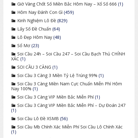
Giờ Vàng Chốt Số Miền Bắc Hôm Nay – Xổ Số 666
(1)
Hôm Nay Đánh Con Gì
(459)
Kinh Nghiệm Lô Đề
(829)
Lấy Số Đề Chuẩn
(64)
Lô Đẹp Hôm Nay
(48)
Sổ Mơ
(23)
Soi Cầu 24h – Soi Cầu 247 – Soi Cầu Bạch Thủ CHÍNH
XÁC
(1)
SOI CẦU 3 CÀNG
(1)
Soi Cầu 3 Càng 3 Miền Tỷ Lệ Trúng 99%
(1)
Soi Cầu 3 Càng Miền Nam Cực Chuẩn Miễn Phí Hôm
Nay 100%
(1)
Soi Cầu 3 Càng VIP Miền Bắc Miễn Phí
(1)
Soi Cầu 3 Càng VIP Miền Bắc Miễn Phí – Dự Đoán 247
(1)
Soi Cầu Lô Đề XSMB
(56)
Soi Cầu Mb Chính Xác Miễn Phí Soi Cầu Lô Chính Xác
(1)