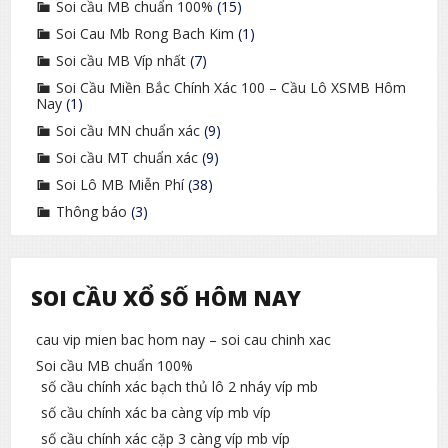
Soi cầu MB chuẩn 100%
(15)
Soi Cau Mb Rong Bach Kim
(1)
Soi cầu MB Víp nhất
(7)
Soi Cầu Miền Bắc Chính Xác 100 – Cầu Lô XSMB Hôm
Nay
(1)
Soi cầu MN chuẩn xác
(9)
Soi cầu MT chuẩn xác
(9)
Soi Lô MB Miễn Phí
(38)
Thông báo
(3)
SOI CẦU XỔ SỐ HÔM NAY
cau vip mien bac hom nay – soi cau chinh xac
Soi cầu MB chuẩn 100%
số cầu chính xác bạch thủ lô 2 nháy víp mb
số cầu chính xác ba càng víp mb víp
số cầu chính xác cặp 3 càng víp mb víp