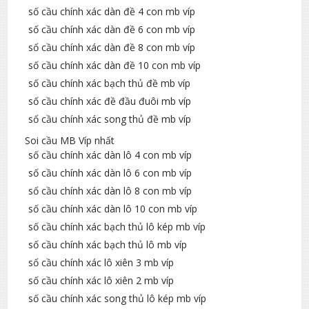
số cầu chính xác dàn đề 4 con mb víp
số cầu chính xác dàn đề 6 con mb víp
số cầu chính xác dàn đề 8 con mb víp
số cầu chính xác dàn đề 10 con mb víp
số cầu chính xác bạch thủ đề mb víp
số cầu chính xác đề đầu đuôi mb víp
số cầu chính xác song thủ đề mb víp
Soi cầu MB Víp nhất
số cầu chính xác dàn lô 4 con mb víp
số cầu chính xác dàn lô 6 con mb víp
số cầu chính xác dàn lô 8 con mb víp
số cầu chính xác dàn lô 10 con mb víp
số cầu chính xác bạch thủ lô kép mb víp
số cầu chính xác bạch thủ lô mb víp
số cầu chính xác lô xiên 3 mb víp
số cầu chính xác lô xiên 2 mb víp
số cầu chính xác song thủ lô kép mb víp