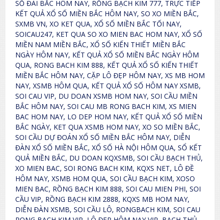
SỐ ĐÀI BẮC HÔM NAY, RỒNG BẠCH KIM 777, TRỰC TIẾP
KẾT QUẢ XỔ SỐ MIỀN BẮC HÔM NAY, SO XO MIỀN BẮC,
SXMB VN, XO KET QUA, XỔ SỐ MIỀN BẮC TỐI NAY,
SOICAU247, KET QUA SO XO MIEN BAC HOM NAY, XỔ SỐ
MIỀN NAM MIỀN BẮC, XỔ SỐ KIẾN THIẾT MIỀN BẮC
NGÀY HÔM NAY, KẾT QUẢ XỔ SỐ MIỀN BẮC NGÀY HÔM
QUA, RONG BACH KIM 888, KẾT QUẢ XỔ SỐ KIẾN THIẾT
MIỀN BẮC HÔM NAY, CẶP LÔ ĐẸP HÔM NAY, XS MB HOM
NAY, XSMB HÔM QUA, KẾT QUẢ XỔ SỐ HÔM NAY XSMB,
SOI CAU VIP, DU DOAN XSMB HOM NAY, SOI CẦU MIỀN
BẮC HÔM NAY, SOI CAU MB RONG BACH KIM, XS MIEN
BAC HOM NAY, LO DEP HOM NAY, KẾT QUẢ XỔ SỐ MIỀN
BẮC NGÀY, KET QUA XSMB HOM NAY, XO SO MIỀN BẮC,
SOI CẦU DỰ ĐOÁN XỔ SỐ MIỀN BẮC HÔM NAY, DIỄN
ĐÀN XỔ SỐ MIỀN BẮC, XỔ SỐ HÀ NỘI HÔM QUA, SỔ KẾT
QUẢ MIỀN BẮC, DU DOAN KQXSMB, SOI CẦU BẠCH THỦ,
XO MIEN BAC, SOI RONG BACH KIM, KQXS NET, LÔ ĐỀ
HÔM NAY, XSMB HOM QUA, SOI CẦU BẠCH KIM, XOSO
MIEN BAC, RỒNG BẠCH KIM 888, SOI CAU MIEN PHI, SOI
CẦU VIP, RỒNG BẠCH KIM 2888, KQXS MB HOM NAY,
DIỄN ĐÀN XSMB, SOI CẦU LÔ, RONGBACH KIM, SOI CAU
RONG BACH KIM VIP, LÔ ĐẸP HÔM NAY VIP, BẠCH THỦ