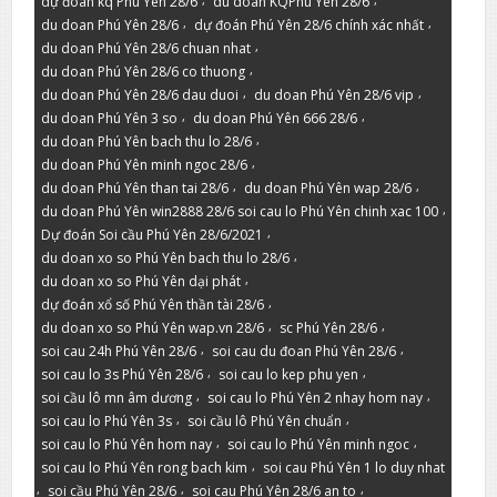
dự đoán kq Phú Yên 28/6
du doan KQPhú Yên 28/6
,
,
du doan Phú Yên 28/6
dự đoán Phú Yên 28/6 chính xác nhất
,
du doan Phú Yên 28/6 chuan nhat
,
du doan Phú Yên 28/6 co thuong
,
,
du doan Phú Yên 28/6 dau duoi
du doan Phú Yên 28/6 vip
,
,
du doan Phú Yên 3 so
du doan Phú Yên 666 28/6
,
du doan Phú Yên bach thu lo 28/6
,
du doan Phú Yên minh ngoc 28/6
,
,
du doan Phú Yên than tai 28/6
du doan Phú Yên wap 28/6
,
du doan Phú Yên win2888 28/6 soi cau lo Phú Yên chinh xac 100
,
Dự đoán Soi cầu Phú Yên 28/6/2021
,
du doan xo so Phú Yên bach thu lo 28/6
,
du doan xo so Phú Yên dại phát
,
dự đoán xổ số Phú Yên thần tài 28/6
,
,
du doan xo so Phú Yên wap.vn 28/6
sc Phú Yên 28/6
,
,
soi cau 24h Phú Yên 28/6
soi cau du đoan Phú Yên 28/6
,
,
soi cau lo 3s Phú Yên 28/6
soi cau lo kep phu yen
,
,
soi cầu lô mn âm dương
soi cau lo Phú Yên 2 nhay hom nay
,
,
soi cau lo Phú Yên 3s
soi cầu lô Phú Yên chuẩn
,
,
soi cau lo Phú Yên hom nay
soi cau lo Phú Yên minh ngoc
,
soi cau lo Phú Yên rong bach kim
soi cau Phú Yên 1 lo duy nhat
,
,
,
soi cầu Phú Yên 28/6
soi cau Phú Yên 28/6 an to