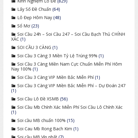
Kinh Nghiệm Lô Đề
(829)
Lấy Số Đề Chuẩn
(64)
Lô Đẹp Hôm Nay
(48)
Sổ Mơ
(23)
Soi Cầu 24h – Soi Cầu 247 – Soi Cầu Bạch Thủ CHÍNH
XÁC
(1)
SOI CẦU 3 CÀNG
(1)
Soi Cầu 3 Càng 3 Miền Tỷ Lệ Trúng 99%
(1)
Soi Cầu 3 Càng Miền Nam Cực Chuẩn Miễn Phí Hôm
Nay 100%
(1)
Soi Cầu 3 Càng VIP Miền Bắc Miễn Phí
(1)
Soi Cầu 3 Càng VIP Miền Bắc Miễn Phí – Dự Đoán 247
(1)
Soi Cầu Lô Đề XSMB
(56)
Soi Cầu Mb Chính Xác Miễn Phí Soi Cầu Lô Chính Xác
(1)
Soi cầu MB chuẩn 100%
(15)
Soi Cau Mb Rong Bach Kim
(1)
Soi cầu MB Víp nhất
(7)