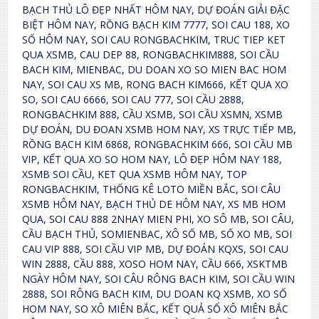
BẠCH THỦ LÔ ĐẸP NHẤT HÔM NAY, DỰ ĐOÁN GIẢI ĐẶC
BIỆT HÔM NAY, RỒNG BẠCH KIM 7777, SOI CAU 188, XO
SỐ HÔM NAY, SOI CAU RONGBACHKIM, TRUC TIEP KET
QUA XSMB, CAU DEP 88, RONGBACHKIM888, SOI CẦU
BACH KIM, MIENBAC, DU DOAN XO SO MIEN BAC HOM
NAY, SOI CAU XS MB, RONG BACH KIM666, KẾT QUA XO
SO, SOI CAU 6666, SOI CAU 777, SOI CẦU 2888,
RONGBACHKIM 888, CẦU XSMB, SOI CẦU XSMN, XSMB
DỰ ĐOÁN, DU ĐOAN XSMB HOM NAY, XS TRỰC TIẾP MB,
RỒNG BẠCH KIM 6868, RONGBACHKIM 666, SOI CẦU MB
VIP, KẾT QUA XO SO HOM NAY, LÔ ĐẸP HÔM NAY 188,
XSMB SOI CẦU, KET QUA XSMB HÔM NAY, TOP
RONGBACHKIM, THỐNG KÊ LOTO MIỀN BẮC, SOI CÂU
XSMB HÔM NAY, BẠCH THỦ DE HÔM NAY, XS MB HOM
QUA, SOI CAU 888 2NHAY MIEN PHI, XO SÔ MB, SOI CÂU,
CẦU BẠCH THỦ, SOMIENBAC, XÔ SỐ MB, SỐ XO MB, SOI
CAU VIP 888, SOI CẦU VIP MB, DỰ ĐOÁN KQXS, SOI CAU
WIN 2888, CẦU 888, XOSO HOM NAY, CẦU 666, XSKTMB
NGÀY HÔM NAY, SOI CÂU RÔNG BACH KIM, SOI CẦU WIN
2888, SOI RÔNG BACH KIM, DU DOAN KQ XSMB, XO SỐ
HOM NAY, SO XÔ MIÊN BẮC, KẾT QUẢ SỔ XÔ MIÊN BẮC