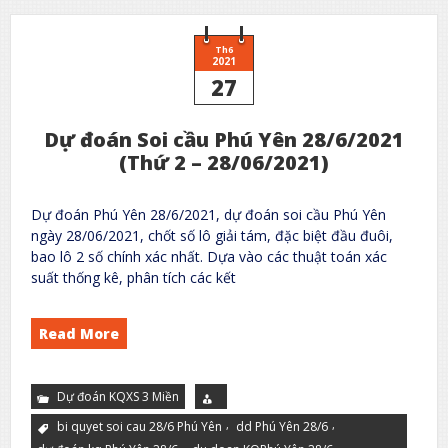
Th6
2021
27
Dự đoán Soi cầu Phú Yên 28/6/2021
(Thứ 2 – 28/06/2021)
Dự đoán Phú Yên 28/6/2021, dự đoán soi cầu Phú Yên
ngày 28/06/2021, chốt số lô giải tám, đặc biệt đầu đuôi,
bao lô 2 số chính xác nhất. Dựa vào các thuật toán xác
suất thống kê, phân tích các kết
Read More
Dự đoán KQXS 3 Miền
,
,
bi quyet soi cau 28/6 Phú Yên
dd Phú Yên 28/6
,
,