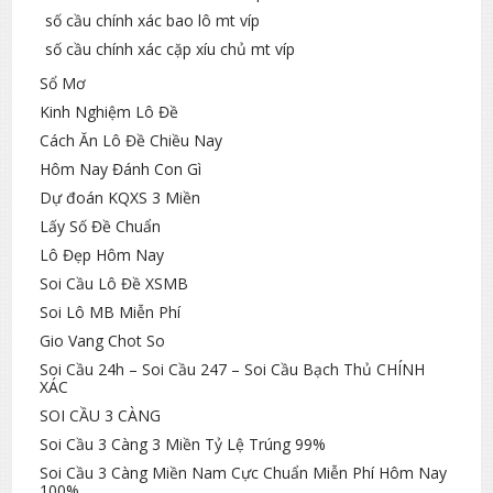
số cầu chính xác bao lô mt víp
số cầu chính xác cặp xíu chủ mt víp
Sổ Mơ
Kinh Nghiệm Lô Đề
Cách Ăn Lô Đề Chiều Nay
Hôm Nay Đánh Con Gì
Dự đoán KQXS 3 Miền
Lấy Số Đề Chuẩn
Lô Đẹp Hôm Nay
Soi Cầu Lô Đề XSMB
Soi Lô MB Miễn Phí
Gio Vang Chot So
Soi Cầu 24h – Soi Cầu 247 – Soi Cầu Bạch Thủ CHÍNH
XÁC
SOI CẦU 3 CÀNG
Soi Cầu 3 Càng 3 Miền Tỷ Lệ Trúng 99%
Soi Cầu 3 Càng Miền Nam Cực Chuẩn Miễn Phí Hôm Nay
100%