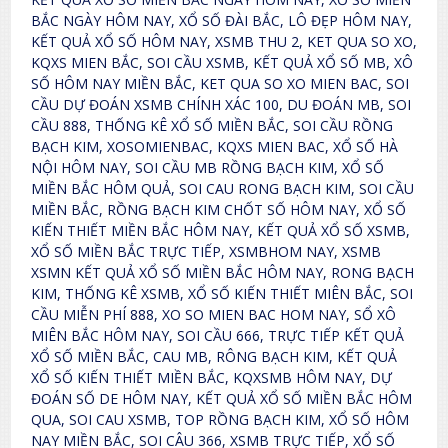
BẮC NGÀY HÔM NAY, XỔ SỐ ĐÀI BẮC, LÔ ĐẸP HÔM NAY,
KẾT QUẢ XỔ SỐ HÔM NAY, XSMB THU 2, KET QUA SO XO,
KQXS MIEN BẮC, SOI CẦU XSMB, KẾT QUẢ XỔ SỐ MB, XÔ
SỐ HÔM NAY MIỀN BẮC, KET QUA SO XO MIEN BAC, SOI
CẦU DỰ ĐOÁN XSMB CHÍNH XÁC 100, DU ĐOÁN MB, SOI
CẦU 888, THỐNG KÊ XỔ SỐ MIỀN BẮC, SOI CẦU RỒNG
BẠCH KIM, XOSOMIENBAC, KQXS MIEN BAC, XỔ SỐ HÀ
NỘI HÔM NAY, SOI CẦU MB RỒNG BẠCH KIM, XỔ SỐ
MIỀN BẮC HÔM QUẢ, SOI CAU RONG BẠCH KIM, SOI CẦU
MIỀN BẮC, RỒNG BẠCH KIM CHỐT SỐ HÔM NAY, XỔ SỐ
KIẾN THIẾT MIỀN BẮC HÔM NAY, KẾT QUẢ XỔ SỐ XSMB,
XỔ SỐ MIỀN BẮC TRỰC TIẾP, XSMBHOM NAY, XSMB
XSMN KẾT QUẢ XỔ SỐ MIỀN BẮC HÔM NAY, RONG BẠCH
KIM, THỐNG KÊ XSMB, XỔ SỐ KIẾN THIẾT MIÊN BẮC, SOI
CẦU MIỄN PHÍ 888, XO SO MIEN BAC HOM NAY, SỔ XÔ
MIÊN BẮC HÔM NAY, SOI CẦU 666, TRỰC TIẾP KẾT QUẢ
XỔ SỐ MIỀN BẮC, CAU MB, RÔNG BẠCH KIM, KẾT QUẢ
XỔ SỐ KIẾN THIẾT MIỀN BẮC, KQXSMB HÔM NAY, DỰ
ĐOÁN SỐ DE HÔM NAY, KẾT QUẢ XỔ SỐ MIỀN BẮC HÔM
QUA, SOI CAU XSMB, TOP RỒNG BẠCH KIM, XỔ SỐ HÔM
NAY MIỀN BẮC, SOI CÂU 366, XSMB TRỰC TIẾP, XỔ SỐ