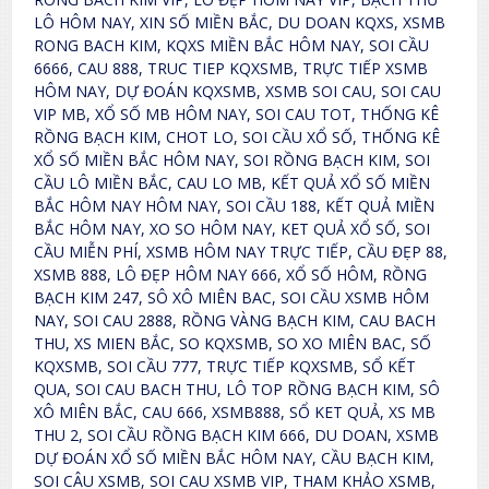
LÔ HÔM NAY, XIN SỐ MIỀN BẮC, DU DOAN KQXS, XSMB
RONG BACH KIM, KQXS MIỀN BẮC HÔM NAY, SOI CẦU
6666, CAU 888, TRUC TIEP KQXSMB, TRỰC TIẾP XSMB
HÔM NAY, DỰ ĐOÁN KQXSMB, XSMB SOI CAU, SOI CAU
VIP MB, XỔ SỐ MB HÔM NAY, SOI CAU TOT, THỐNG KÊ
RỒNG BẠCH KIM, CHOT LO, SOI CẦU XỔ SỐ, THỐNG KÊ
XỔ SỐ MIỀN BẮC HÔM NAY, SOI RỒNG BẠCH KIM, SOI
CẦU LÔ MIỀN BẮC, CAU LO MB, KẾT QUẢ XỔ SỐ MIỀN
BẮC HÔM NAY HÔM NAY, SOI CẦU 188, KẾT QUẢ MIỀN
BẮC HÔM NAY, XO SO HÔM NAY, KET QUẢ XỔ SỐ, SOI
CẦU MIỄN PHÍ, XSMB HÔM NAY TRỰC TIẾP, CẦU ĐẸP 88,
XSMB 888, LÔ ĐẸP HÔM NAY 666, XỔ SỐ HÔM, RỒNG
BẠCH KIM 247, SÔ XÔ MIÊN BAC, SOI CẦU XSMB HÔM
NAY, SOI CAU 2888, RỒNG VÀNG BẠCH KIM, CAU BACH
THU, XS MIEN BẮC, SO KQXSMB, SO XO MIÊN BAC, SỐ
KQXSMB, SOI CẦU 777, TRỰC TIẾP KQXSMB, SỔ KẾT
QUA, SOI CAU BACH THU, LÔ TOP RỒNG BẠCH KIM, SÔ
XÔ MIÊN BẮC, CAU 666, XSMB888, SỔ KET QUẢ, XS MB
THU 2, SOI CẦU RỒNG BẠCH KIM 666, DU DOAN, XSMB
DỰ ĐOÁN XỔ SỐ MIỀN BẮC HÔM NAY, CẦU BẠCH KIM,
SOI CÂU XSMB, SOI CAU XSMB VIP, THAM KHẢO XSMB,