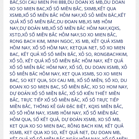
BẮC,SOI CAU MIEN PHI 888,DU DOAN XS MB,DU DOAN
XO SO MIEN BAC,XỔ SỐ MIỀN BẮC, SXMB,KẾT QUA
XSMB,XỔ SỐ MIÊN BẮC HÔM NAY,XÔ SÔ MIÊN BĂC,KẾT
QUẢ XỔ SỐ MIỀN BẮC,DU ĐOAN MB,XS MB HÔM
NAY,DỰ ĐOÁN MB,XỔ SỐ MIỀN BẮC HÔM NAY,KQXS,
XSTD,XÔ SỐ MIỀN BẮC HÔM NAY,SO XO MIEN BẮC,
RONG BACH KIM, MINH NGOC, XS MB, KÊT QUẢ XSMB
HÔM NAY, XỔ SỐ HÔM NAY, KETQUA NET, SỐ XO MIEN
BAC, KẾT QUẢ XỔ SỐ MIÊN BẮC, XÔ SO, RONGBACHKIM,
XỔ SÔ, KẾT QUẢ XỔ SỐ MIỀN BẮC HÔM NAY, KẾT QUẢ
XỔ SỐ MIÊN BẮC HÔM NAY, XỔ SỐ, DU DOAN XSMB, XÔ
SÔ MIÊN BĂC HÔM NAY, KET QUA XSMB, SO XO MIEN
BAC, SO KET QUA, SOI CAU MB, XỔ SỐ MIỀN, SỐ XO, DU
ĐOAN XO SO MIEN BAC, SỐ MIỀN BẮC, XO SO HOM NAY,
DỰ ĐOÁN XỔ SỐ MIỀN BẮC, XỔ SỐ KIẾN THIẾT MIỀN
BẮC, TRỰC TIẾP XỔ SỐ MIỀN BẮC, XỔ SỐ TRỰC TIẾP
MIỀN BẮC, THỐNG KÊ GIẢI ĐẶC BIỆT, KQXS MIỀN BẮC,
XÔ SỐ HÔM NAY, XSMB HÔM NAY, XỔ SỐ MIỀN BẮC
HÔM QUA, SỔ KẾT QUẢ, DỰ ĐOÁN XSMB, XO SỐ MB,
KET QUA XO SO MIEN BAC, RÔNG BACH KIM, KẾT QUẢ
XSMB, KET QUA XO SO, KẾT QUẢ NET, DU DOAN MB,
KẾT QUẢ XỔ SỐ MIỀN BẮC NGÀY HÔM NAY, XỔ SỐ MIỀN