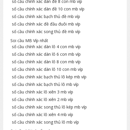
số cầu chính xác dàn đề 8 con mb víp
số cầu chính xác dàn đề 10 con mb víp
số cầu chính xác bạch thủ đề mb víp
số cầu chính xác đề đầu đuôi mb víp
số cầu chính xác song thủ đề mb víp
Soi cầu MB Víp nhất
số cầu chính xác dàn lô 4 con mb víp
số cầu chính xác dàn lô 6 con mb víp
số cầu chính xác dàn lô 8 con mb víp
số cầu chính xác dàn lô 10 con mb víp
số cầu chính xác bạch thủ lô kép mb víp
số cầu chính xác bạch thủ lô mb víp
số cầu chính xác lô xiên 3 mb víp
số cầu chính xác lô xiên 2 mb víp
số cầu chính xác song thủ lô kép mb víp
số cầu chính xác lô xiên 4 mb víp
số cầu chính xác song thủ lô mb víp