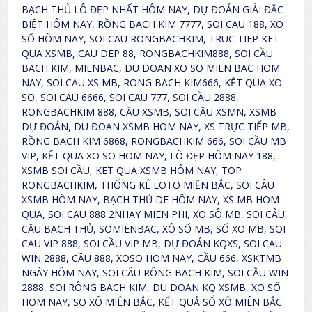
BẠCH THỦ LÔ ĐẸP NHẤT HÔM NAY, DỰ ĐOÁN GIẢI ĐẶC
BIỆT HÔM NAY, RỒNG BẠCH KIM 7777, SOI CAU 188, XO
SỐ HÔM NAY, SOI CAU RONGBACHKIM, TRUC TIEP KET
QUA XSMB, CAU DEP 88, RONGBACHKIM888, SOI CẦU
BACH KIM, MIENBAC, DU DOAN XO SO MIEN BAC HOM
NAY, SOI CAU XS MB, RONG BACH KIM666, KẾT QUA XO
SO, SOI CAU 6666, SOI CAU 777, SOI CẦU 2888,
RONGBACHKIM 888, CẦU XSMB, SOI CẦU XSMN, XSMB
DỰ ĐOÁN, DU ĐOAN XSMB HOM NAY, XS TRỰC TIẾP MB,
RỒNG BẠCH KIM 6868, RONGBACHKIM 666, SOI CẦU MB
VIP, KẾT QUA XO SO HOM NAY, LÔ ĐẸP HÔM NAY 188,
XSMB SOI CẦU, KET QUA XSMB HÔM NAY, TOP
RONGBACHKIM, THỐNG KÊ LOTO MIỀN BẮC, SOI CÂU
XSMB HÔM NAY, BẠCH THỦ DE HÔM NAY, XS MB HOM
QUA, SOI CAU 888 2NHAY MIEN PHI, XO SÔ MB, SOI CÂU,
CẦU BẠCH THỦ, SOMIENBAC, XÔ SỐ MB, SỐ XO MB, SOI
CAU VIP 888, SOI CẦU VIP MB, DỰ ĐOÁN KQXS, SOI CAU
WIN 2888, CẦU 888, XOSO HOM NAY, CẦU 666, XSKTMB
NGÀY HÔM NAY, SOI CÂU RÔNG BACH KIM, SOI CẦU WIN
2888, SOI RÔNG BACH KIM, DU DOAN KQ XSMB, XO SỐ
HOM NAY, SO XÔ MIÊN BẮC, KẾT QUẢ SỔ XÔ MIÊN BẮC