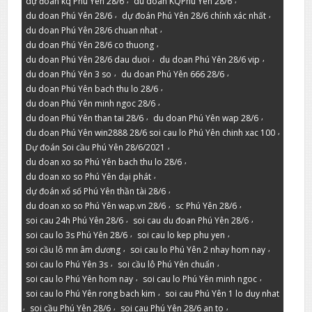
dự đoán kq Phú Yên 28/6
du doan KQPhú Yên 28/6
,
,
du doan Phú Yên 28/6
dự đoán Phú Yên 28/6 chính xác nhất
,
du doan Phú Yên 28/6 chuan nhat
,
du doan Phú Yên 28/6 co thuong
,
,
du doan Phú Yên 28/6 dau duoi
du doan Phú Yên 28/6 vip
,
,
du doan Phú Yên 3 so
du doan Phú Yên 666 28/6
,
du doan Phú Yên bach thu lo 28/6
,
du doan Phú Yên minh ngoc 28/6
,
,
du doan Phú Yên than tai 28/6
du doan Phú Yên wap 28/6
,
du doan Phú Yên win2888 28/6 soi cau lo Phú Yên chinh xac 100
,
Dự đoán Soi cầu Phú Yên 28/6/2021
,
du doan xo so Phú Yên bach thu lo 28/6
,
du doan xo so Phú Yên dại phát
,
dự đoán xổ số Phú Yên thần tài 28/6
,
,
du doan xo so Phú Yên wap.vn 28/6
sc Phú Yên 28/6
,
,
soi cau 24h Phú Yên 28/6
soi cau du đoan Phú Yên 28/6
,
,
soi cau lo 3s Phú Yên 28/6
soi cau lo kep phu yen
,
,
soi cầu lô mn âm dương
soi cau lo Phú Yên 2 nhay hom nay
,
,
soi cau lo Phú Yên 3s
soi cầu lô Phú Yên chuẩn
,
,
soi cau lo Phú Yên hom nay
soi cau lo Phú Yên minh ngoc
,
soi cau lo Phú Yên rong bach kim
soi cau Phú Yên 1 lo duy nhat
,
,
,
soi cầu Phú Yên 28/6
soi cau Phú Yên 28/6 an to