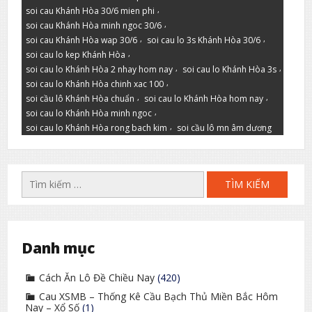
,
soi cau Khánh Hòa 30/6 mien phi
,
soi cau Khánh Hòa minh ngoc 30/6
,
,
soi cau Khánh Hòa wap 30/6
soi cau lo 3s Khánh Hòa 30/6
,
soi cau lo kep Khánh Hòa
,
,
soi cau lo Khánh Hòa 2 nhay hom nay
soi cau lo Khánh Hòa 3s
,
soi cau lo Khánh Hòa chinh xac 100
,
,
soi cầu lô Khánh Hòa chuẩn
soi cau lo Khánh Hòa hom nay
,
soi cau lo Khánh Hòa minh ngoc
,
soi cau lo Khánh Hòa rong bach kim
soi cầu lô mn âm dương
Tìm
kiếm
cho:
Danh mục
Cách Ăn Lô Đề Chiều Nay
(420)
Cau XSMB – Thống Kê Cầu Bạch Thủ Miền Bắc Hôm
Nay – Xổ Số
(1)