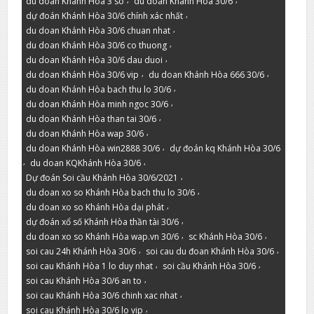
du doan Khánh Hòa 3 so
du doan Khánh Hòa 30/6
,
dự đoán Khánh Hòa 30/6 chính xác nhất
,
du doan Khánh Hòa 30/6 chuan nhat
,
du doan Khánh Hòa 30/6 co thuong
,
du doan Khánh Hòa 30/6 dau duoi
,
,
du doan Khánh Hòa 30/6 vip
du doan Khánh Hòa 666 30/6
,
du doan Khánh Hòa bach thu lo 30/6
,
du doan Khánh Hòa minh ngoc 30/6
,
du doan Khánh Hòa than tai 30/6
,
du doan Khánh Hòa wap 30/6
,
du doan Khánh Hòa win2888 30/6
dự đoán kq Khánh Hòa 30/6
,
,
du doan KQKhánh Hòa 30/6
,
Dự đoán Soi cầu Khánh Hòa 30/6/2021
,
du doan xo so Khánh Hòa bach thu lo 30/6
,
du doan xo so Khánh Hòa dại phát
,
dự đoán xổ số Khánh Hòa thần tài 30/6
,
,
du doan xo so Khánh Hòa wap.vn 30/6
sc Khánh Hòa 30/6
,
,
soi cau 24h Khánh Hòa 30/6
soi cau du đoan Khánh Hòa 30/6
,
,
soi cau Khánh Hòa 1 lo duy nhat
soi cầu Khánh Hòa 30/6
,
soi cau Khánh Hòa 30/6 an to
,
soi cau Khánh Hòa 30/6 chinh xac nhat
,
soi cau Khánh Hòa 30/6 lo vip