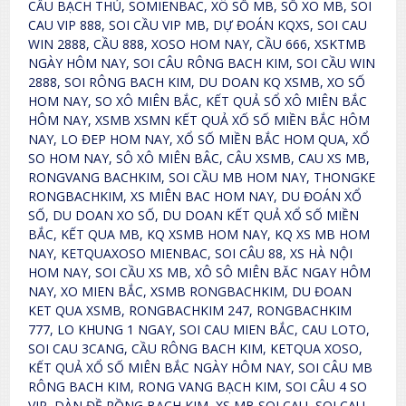
CẦU BẠCH THỦ, SOMIENBAC, XÔ SỐ MB, SỐ XO MB, SOI
CAU VIP 888, SOI CẦU VIP MB, DỰ ĐOÁN KQXS, SOI CAU
WIN 2888, CẦU 888, XOSO HOM NAY, CẦU 666, XSKTMB
NGÀY HÔM NAY, SOI CÂU RÔNG BACH KIM, SOI CẦU WIN
2888, SOI RÔNG BACH KIM, DU DOAN KQ XSMB, XO SỐ
HOM NAY, SO XÔ MIÊN BẮC, KẾT QUẢ SỔ XÔ MIÊN BẮC
HÔM NAY, XSMB XSMN KẾT QUẢ XỐ SỐ MIỀN BẮC HÔM
NAY, LO ĐEP HOM NAY, XỔ SỐ MIỀN BẮC HOM QUA, XỔ
SO HOM NAY, SÔ XÔ MIÊN BÂC, CÂU XSMB, CAU XS MB,
RONGVANG BACHKIM, SOI CẦU MB HOM NAY, THONGKE
RONGBACHKIM, XS MIÊN BAC HOM NAY, DU ĐOÁN XỔ
SỐ, DU DOAN XO SỐ, DU DOAN KẾT QUẢ XỔ SỐ MIỀN
BẮC, KẾT QUA MB, KQ XSMB HOM NAY, KQ XS MB HOM
NAY, KETQUAXOSO MIENBAC, SOI CÂU 88, XS HÀ NỘI
HOM NAY, SOI CẦU XS MB, XÔ SÔ MIÊN BĂC NGAY HÔM
NAY, XO MIEN BẮC, XSMB RONGBACHKIM, DU ĐOAN
KET QUA XSMB, RONGBACHKIM 247, RONGBACHKIM
777, LO KHUNG 1 NGAY, SOI CAU MIEN BẮC, CAU LOTO,
SOI CAU 3CANG, CẦU RÔNG BACH KIM, KETQUA XOSO,
KẾT QUẢ XỔ SỐ MIÊN BẮC NGÀY HÔM NAY, SOI CÂU MB
RÔNG BACH KIM, RONG VANG BẠCH KIM, SOI CÂU 4 SO
VIP, DÀN ĐỀ RỒNG BẠCH KIM, XS MB SOI CAU, SOI CAU