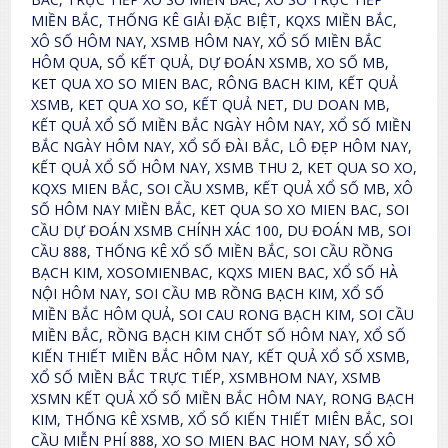
MIỀN BẮC, THỐNG KÊ GIẢI ĐẶC BIỆT, KQXS MIỀN BẮC,
XÔ SỐ HÔM NAY, XSMB HÔM NAY, XỔ SỐ MIỀN BẮC
HÔM QUA, SỔ KẾT QUẢ, DỰ ĐOÁN XSMB, XO SỐ MB,
KET QUA XO SO MIEN BAC, RÔNG BACH KIM, KẾT QUẢ
XSMB, KET QUA XO SO, KẾT QUẢ NET, DU DOAN MB,
KẾT QUẢ XỔ SỐ MIỀN BẮC NGÀY HÔM NAY, XỔ SỐ MIỀN
BẮC NGÀY HÔM NAY, XỔ SỐ ĐÀI BẮC, LÔ ĐẸP HÔM NAY,
KẾT QUẢ XỔ SỐ HÔM NAY, XSMB THU 2, KET QUA SO XO,
KQXS MIEN BẮC, SOI CẦU XSMB, KẾT QUẢ XỔ SỐ MB, XÔ
SỐ HÔM NAY MIỀN BẮC, KET QUA SO XO MIEN BAC, SOI
CẦU DỰ ĐOÁN XSMB CHÍNH XÁC 100, DU ĐOÁN MB, SOI
CẦU 888, THỐNG KÊ XỔ SỐ MIỀN BẮC, SOI CẦU RỒNG
BẠCH KIM, XOSOMIENBAC, KQXS MIEN BAC, XỔ SỐ HÀ
NỘI HÔM NAY, SOI CẦU MB RỒNG BẠCH KIM, XỔ SỐ
MIỀN BẮC HÔM QUẢ, SOI CAU RONG BẠCH KIM, SOI CẦU
MIỀN BẮC, RỒNG BẠCH KIM CHỐT SỐ HÔM NAY, XỔ SỐ
KIẾN THIẾT MIỀN BẮC HÔM NAY, KẾT QUẢ XỔ SỐ XSMB,
XỔ SỐ MIỀN BẮC TRỰC TIẾP, XSMBHOM NAY, XSMB
XSMN KẾT QUẢ XỔ SỐ MIỀN BẮC HÔM NAY, RONG BẠCH
KIM, THỐNG KÊ XSMB, XỔ SỐ KIẾN THIẾT MIÊN BẮC, SOI
CẦU MIỄN PHÍ 888, XO SO MIEN BAC HOM NAY, SỔ XÔ