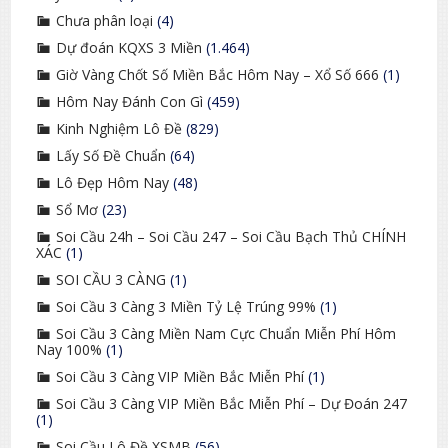
Chưa phân loại
(4)
Dự đoán KQXS 3 Miền
(1.464)
Giờ Vàng Chốt Số Miền Bắc Hôm Nay – Xổ Số 666
(1)
Hôm Nay Đánh Con Gì
(459)
Kinh Nghiệm Lô Đề
(829)
Lấy Số Đề Chuẩn
(64)
Lô Đẹp Hôm Nay
(48)
Sổ Mơ
(23)
Soi Cầu 24h – Soi Cầu 247 – Soi Cầu Bạch Thủ CHÍNH
XÁC
(1)
SOI CẦU 3 CÀNG
(1)
Soi Cầu 3 Càng 3 Miền Tỷ Lệ Trúng 99%
(1)
Soi Cầu 3 Càng Miền Nam Cực Chuẩn Miễn Phí Hôm
Nay 100%
(1)
Soi Cầu 3 Càng VIP Miền Bắc Miễn Phí
(1)
Soi Cầu 3 Càng VIP Miền Bắc Miễn Phí – Dự Đoán 247
(1)
Soi Cầu Lô Đề XSMB
(56)