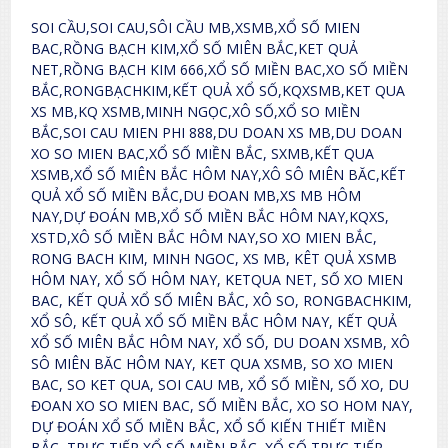
SOI CẦU,SOI CAU,SÔI CẦU MB,XSMB,XỔ SỐ MIEN
BAC,RỒNG BẠCH KIM,XỔ SỐ MIÊN BẮC,KET QUẢ
NET,RỒNG BẠCH KIM 666,XỔ SỐ MIỀN BAC,XO SỐ MIỀN
BẮC,RONGBẠCHKIM,KẾT QUẢ XỔ SỐ,KQXSMB,KET QUA
XS MB,KQ XSMB,MINH NGỌC,XÔ SỐ,XỔ SO MIỀN
BẮC,SOI CAU MIEN PHI 888,DU DOAN XS MB,DU DOAN
XO SO MIEN BAC,XỔ SỐ MIỀN BẮC, SXMB,KẾT QUA
XSMB,XỔ SỐ MIÊN BẮC HÔM NAY,XÔ SÔ MIÊN BĂC,KẾT
QUẢ XỔ SỐ MIỀN BẮC,DU ĐOAN MB,XS MB HÔM
NAY,DỰ ĐOÁN MB,XỔ SỐ MIỀN BẮC HÔM NAY,KQXS,
XSTD,XÔ SỐ MIỀN BẮC HÔM NAY,SO XO MIEN BẮC,
RONG BACH KIM, MINH NGOC, XS MB, KÊT QUẢ XSMB
HÔM NAY, XỔ SỐ HÔM NAY, KETQUA NET, SỐ XO MIEN
BAC, KẾT QUẢ XỔ SỐ MIÊN BẮC, XÔ SO, RONGBACHKIM,
XỔ SÔ, KẾT QUẢ XỔ SỐ MIỀN BẮC HÔM NAY, KẾT QUẢ
XỔ SỐ MIÊN BẮC HÔM NAY, XỔ SỐ, DU DOAN XSMB, XÔ
SÔ MIÊN BĂC HÔM NAY, KET QUA XSMB, SO XO MIEN
BAC, SO KET QUA, SOI CAU MB, XỔ SỐ MIỀN, SỐ XO, DU
ĐOAN XO SO MIEN BAC, SỐ MIỀN BẮC, XO SO HOM NAY,
DỰ ĐOÁN XỔ SỐ MIỀN BẮC, XỔ SỐ KIẾN THIẾT MIỀN
BẮC, TRỰC TIẾP XỔ SỐ MIỀN BẮC, XỔ SỐ TRỰC TIẾP