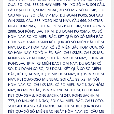
QUA, SOI CAU 888 2NHAY MIEN PHI, XO SÔ MB, SOI CÂU,
CẦU BẠCH THỦ, SOMIENBAC, XÔ SỐ MB, SỐ XO MB, SOI
CAU VIP 888, SOI CẦU VIP MB, DỰ ĐOÁN KQXS, SOI CAU
WIN 2888, CẦU 888, XOSO HOM NAY, CẦU 666, XSKTMB
NGÀY HÔM NAY, SOI CÂU RÔNG BACH KIM, SOI CẦU WIN
2888, SOI RÔNG BACH KIM, DU DOAN KQ XSMB, XO SỐ
HOM NAY, SO XÔ MIÊN BẮC, KẾT QUẢ SỔ XÔ MIÊN BẮC
HÔM NAY, XSMB XSMN KẾT QUẢ XỐ SỐ MIỀN BẮC HÔM
NAY, LO ĐEP HOM NAY, XỔ SỐ MIỀN BẮC HOM QUA, XỔ
SO HOM NAY, SÔ XÔ MIÊN BÂC, CÂU XSMB, CAU XS MB,
RONGVANG BACHKIM, SOI CẦU MB HOM NAY, THONGKE
RONGBACHKIM, XS MIÊN BAC HOM NAY, DU ĐOÁN XỔ
SỐ, DU DOAN XO SỐ, DU DOAN KẾT QUẢ XỔ SỐ MIỀN
BẮC, KẾT QUA MB, KQ XSMB HOM NAY, KQ XS MB HOM
NAY, KETQUAXOSO MIENBAC, SOI CÂU 88, XS HÀ NỘI
HOM NAY, SOI CẦU XS MB, XÔ SÔ MIÊN BĂC NGAY HÔM
NAY, XO MIEN BẮC, XSMB RONGBACHKIM, DU ĐOAN
KET QUA XSMB, RONGBACHKIM 247, RONGBACHKIM
777, LO KHUNG 1 NGAY, SOI CAU MIEN BẮC, CAU LOTO,
SOI CAU 3CANG, CẦU RÔNG BACH KIM, KETQUA XOSO,
KẾT QUẢ XỔ SỐ MIÊN BẮC NGÀY HÔM NAY, SOI CÂU MB