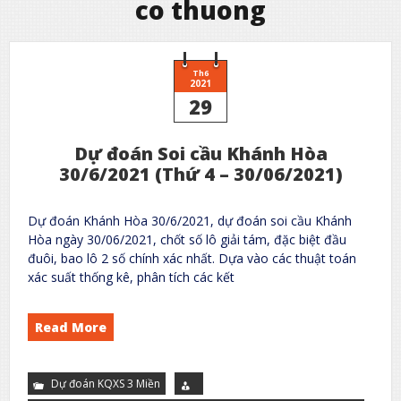
co thuong
Th6
2021
29
Dự đoán Soi cầu Khánh Hòa
30/6/2021 (Thứ 4 – 30/06/2021)
Dự đoán Khánh Hòa 30/6/2021, dự đoán soi cầu Khánh
Hòa ngày 30/06/2021, chốt số lô giải tám, đặc biệt đầu
đuôi, bao lô 2 số chính xác nhất. Dựa vào các thuật toán
xác suất thống kê, phân tích các kết
Read More
Dự đoán KQXS 3 Miền