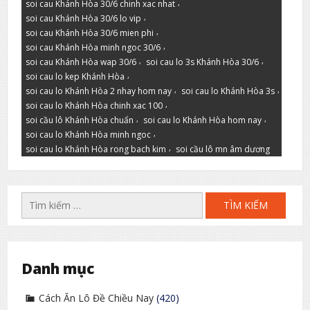
,
soi cau Khánh Hòa 30/6 chinh xac nhat
,
soi cau Khánh Hòa 30/6 lo vip
,
soi cau Khánh Hòa 30/6 mien phi
,
soi cau Khánh Hòa minh ngoc 30/6
,
,
soi cau Khánh Hòa wap 30/6
soi cau lo 3s Khánh Hòa 30/6
,
soi cau lo kep Khánh Hòa
,
,
soi cau lo Khánh Hòa 2 nhay hom nay
soi cau lo Khánh Hòa 3s
,
soi cau lo Khánh Hòa chinh xac 100
,
,
soi cầu lô Khánh Hòa chuẩn
soi cau lo Khánh Hòa hom nay
,
soi cau lo Khánh Hòa minh ngoc
,
soi cau lo Khánh Hòa rong bach kim
soi cầu lô mn âm dương
Tìm
kiếm
cho:
Danh mục
Cách Ăn Lô Đề Chiều Nay
(420)