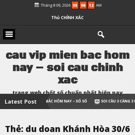
Skip
Miễn Phí Hôm Nay 100%
Tháng 8 09, 2026
05
06
13
AM
to
content
Soi Cầu 24h – Soi Cầu 247 – Soi Cầu Bạch
Thủ CHÍNH XÁC
Soi Cau Mb Rong Bach Kim
Giờ Vàng Chốt Số Miền Bắc Hôm Nay –
Xổ Số 666
c
a
u
v
i
p
m
i
e
n
b
a
c
h
o
m
n
a
y
–
s
o
i
c
a
u
c
h
i
n
h
x
a
c
t
r
a
n
g
w
e
b
c
h
ố
t
s
ố
c
h
u
ẩ
n
n
h
ấ
t
h
i
ệ
n
n
a
y
Latest Post
H THỦ MIỀN BẮC HÔM NAY – XỔ SỐ
SOI CẦU 3 CÀNG 3 MIỀN TỶ LỆ 
Thẻ:
du doan Khánh Hòa 30/6