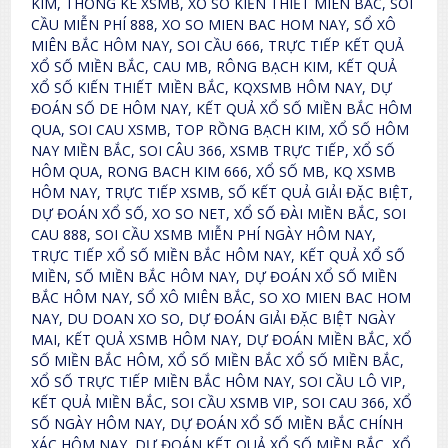
KIM, THỐNG KÊ XSMB, XỔ SỐ KIẾN THIẾT MIÊN BẮC, SOI
CẦU MIỄN PHÍ 888, XO SO MIEN BAC HOM NAY, SỔ XÔ
MIÊN BẮC HÔM NAY, SOI CẦU 666, TRỰC TIẾP KẾT QUẢ
XỔ SỐ MIỀN BẮC, CAU MB, RÔNG BẠCH KIM, KẾT QUẢ
XỔ SỐ KIẾN THIẾT MIỀN BẮC, KQXSMB HÔM NAY, DỰ
ĐOÁN SỐ DE HÔM NAY, KẾT QUẢ XỔ SỐ MIỀN BẮC HÔM
QUA, SOI CAU XSMB, TOP RỒNG BẠCH KIM, XỔ SỐ HÔM
NAY MIỀN BẮC, SOI CÂU 366, XSMB TRỰC TIẾP, XỔ SỐ
HÔM QUA, RONG BACH KIM 666, XỔ SỐ MB, KQ XSMB
HÔM NAY, TRỰC TIẾP XSMB, SỐ KẾT QUẢ GIẢI ĐẶC BIỆT,
DỰ ĐOÁN XỔ SỐ, XO SO NET, XỔ SỐ ĐÀI MIỀN BẮC, SOI
CAU 888, SOI CẦU XSMB MIỄN PHÍ NGÀY HÔM NAY,
TRỰC TIẾP XỔ SỐ MIỀN BẮC HÔM NAY, KẾT QUẢ XỔ SỐ
MIỀN, SỐ MIỀN BẮC HÔM NAY, DỰ ĐOÁN XỔ SỐ MIỀN
BẮC HÔM NAY, SỔ XÔ MIÊN BẮC, SO XO MIEN BAC HOM
NAY, DU DOAN XO SO, DỰ ĐOÁN GIẢI ĐẶC BIỆT NGÀY
MAI, KẾT QUẢ XSMB HÔM NAY, DỰ ĐOÁN MIỀN BẮC, XỔ
SỐ MIỀN BẮC HÔM, XỔ SỐ MIỀN BẮC XỔ SỐ MIỀN BẮC,
XỔ SỐ TRỰC TIẾP MIỀN BẮC HÔM NAY, SOI CẦU LÔ VIP,
KẾT QUẢ MIỀN BẮC, SOI CẦU XSMB VIP, SOI CAU 366, XỔ
SỐ NGÀY HÔM NAY, DỰ ĐOÁN XỔ SỐ MIỀN BẮC CHÍNH
XÁC HÔM NAY, DỰ ĐOÁN KẾT QUẢ XỔ SỐ MIỀN BẮC, XỔ