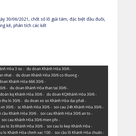
30/06/2021, chốt số lô giải tám, đặc biệt đầu đuôi,
ng kê, phân tích các kết
,
,
ánh Hòa 3 so
du doan Khánh Hòa 30/6
,
,
an nhat
du doan Khánh Hòa 30/6 co thuong
,
doan Khánh Hòa 666 30/6
,
,
0/6
du doan Khánh Hòa than tai 30/6
,
,
 đoán kq Khánh Hòa 30/6
du doan KQKhánh Hòa 30/6
,
,
thu lo 30/6
du doan xo so Khánh Hòa dại phát
,
,
,
.vn 30/6
sc Khánh Hòa 30/6
soi cau 24h Khánh Hòa 30/6
,
,
i cầu Khánh Hòa 30/6
soi cau Khánh Hòa 30/6 an to
,
,
soi cau Khánh Hòa 30/6 mien phi
,
,
 cau lo 3s Khánh Hòa 30/6
soi cau lo kep Khánh Hòa
,
,
au lo Khánh Hòa chinh xac 100
soi cầu lô Khánh Hòa chuẩn