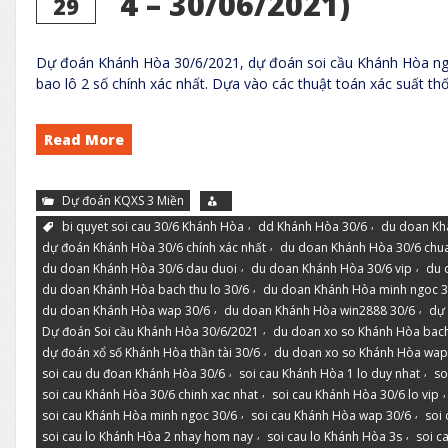
4 – 30/06/2021)
29
Dự đoán Khánh Hòa 30/6/2021, dự đoán soi cầu Khánh Hòa ngày 
bao lô 2 số chính xác nhất. Dựa vào các thuật toán xác suất thố
Read More
Dự đoán KQXS 3 Miền
,
,
bi quyet soi cau 30/6 Khánh Hòa
dd Khánh Hòa 30/6
du doan Kh
,
dự đoán Khánh Hòa 30/6 chính xác nhất
du doan Khánh Hòa 30/6 chu
,
,
du doan Khánh Hòa 30/6 dau duoi
du doan Khánh Hòa 30/6 vip
du 
,
du doan Khánh Hòa bach thu lo 30/6
du doan Khánh Hòa minh ngoc 3
,
,
du doan Khánh Hòa wap 30/6
du doan Khánh Hòa win2888 30/6
dự
,
Dự đoán Soi cầu Khánh Hòa 30/6/2021
du doan xo so Khánh Hòa bach 
,
dự đoán xổ số Khánh Hòa thần tài 30/6
du doan xo so Khánh Hòa wap
,
,
soi cau du đoan Khánh Hòa 30/6
soi cau Khánh Hòa 1 lo duy nhat
so
,
soi cau Khánh Hòa 30/6 chinh xac nhat
soi cau Khánh Hòa 30/6 lo vip
,
,
soi cau Khánh Hòa minh ngoc 30/6
soi cau Khánh Hòa wap 30/6
soi
,
,
soi cau lo Khánh Hòa 2 nhay hom nay
soi cau lo Khánh Hòa 3s
soi c