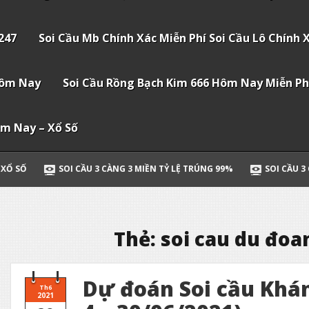
247
Soi Cầu Mb Chính Xác Miễn Phí Soi Cầu Lô Chính 
Hôm Nay
Soi Cầu Rồng Bạch Kim 666 Hôm Nay Miễn Ph
m Nay – Xổ Số
ÀNG 3 MIỀN TỶ LỆ TRÚNG 99%
SOI CẦU 3 CÀNG VIP MIỀN BẮC MIỄN 
Thẻ:
soi cau du đoa
Dự đoán Soi cầu Khá
Th6
2021