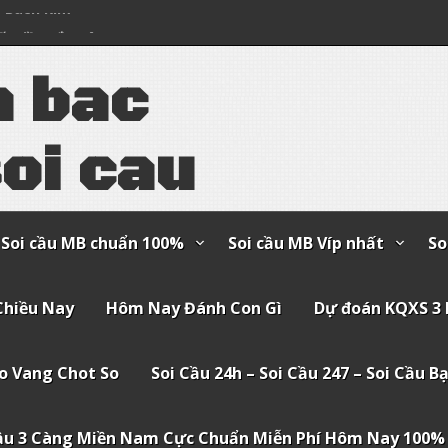
 XÁC
g Bach Kim
ố Miền Bắc Hôm Nay –
n
b
a
c
s
o
i
c
a
u
Soi cầu MB chuẩn 100%
Soi cầu MB Víp nhất
So
Chiều Nay
Hôm Nay Đánh Con Gì
Dự đoán KQXS 3
o Vang Chot So
Soi Cầu 24h – Soi Cầu 247 – Soi Cầu
ầu 3 Càng Miền Nam Cực Chuẩn Miễn Phí Hôm Nay 100%