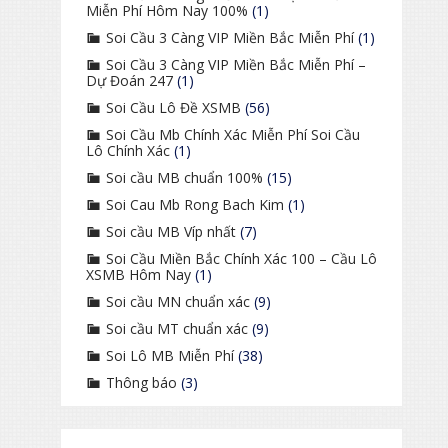
Miễn Phí Hôm Nay 100%
(1)
Soi Cầu 3 Càng VIP Miền Bắc Miễn Phí
(1)
Soi Cầu 3 Càng VIP Miền Bắc Miễn Phí –
Dự Đoán 247
(1)
Soi Cầu Lô Đề XSMB
(56)
Soi Cầu Mb Chính Xác Miễn Phí Soi Cầu
Lô Chính Xác
(1)
Soi cầu MB chuẩn 100%
(15)
Soi Cau Mb Rong Bach Kim
(1)
Soi cầu MB Víp nhất
(7)
Soi Cầu Miền Bắc Chính Xác 100 – Cầu Lô
XSMB Hôm Nay
(1)
Soi cầu MN chuẩn xác
(9)
Soi cầu MT chuẩn xác
(9)
Soi Lô MB Miễn Phí
(38)
Thông báo
(3)