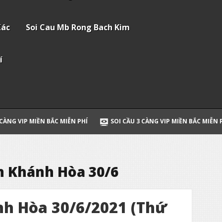
Xác
Soi Cau Mb Rong Bach Kim
í
PHÍ
SOI CẦU 3 CÀNG VIP MIỀN BẮC MIỄN PHÍ – DỰ ĐOÁN 247
n Khánh Hòa 30/6
nh Hòa 30/6/2021 (Thứ