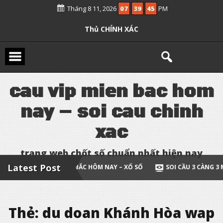
Skip
Miễn Phí Hôm Nay 100%
Tháng 8 11, 2026
07
39
46
PM
to
content
Soi Cầu 24h – Soi Cầu 247 – Soi Cầu Bạch
Thủ CHÍNH XÁC
Soi Cau Mb Rong Bach Kim
Giờ Vàng Chốt Số Miền Bắc Hôm Nay –
Xổ Số 666
c
a
u
v
i
p
m
i
e
n
b
a
c
h
o
m
n
a
y
–
s
o
i
c
a
u
c
h
i
n
h
x
a
c
t
r
a
n
g
w
e
b
c
h
ố
t
s
ố
c
h
u
ẩ
n
n
h
ấ
t
h
i
ệ
n
n
a
y
Latest Post
 THỦ MIỀN BẮC HÔM NAY – XỔ SỐ
SOI CẦU 3 CÀNG 3 MIỀN TỶ LỆ 
Thẻ:
du doan Khánh Hòa wap