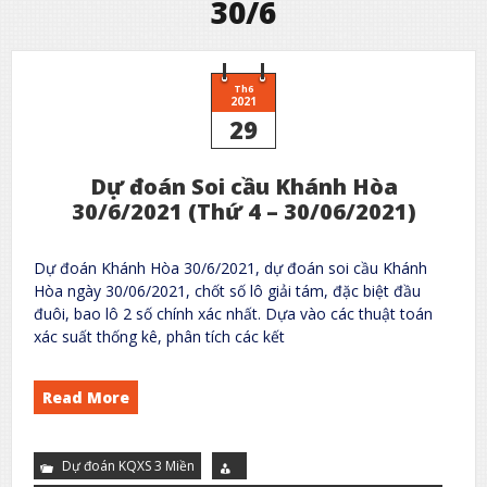
30/6
Th6
2021
29
Dự đoán Soi cầu Khánh Hòa
30/6/2021 (Thứ 4 – 30/06/2021)
Dự đoán Khánh Hòa 30/6/2021, dự đoán soi cầu Khánh
Hòa ngày 30/06/2021, chốt số lô giải tám, đặc biệt đầu
đuôi, bao lô 2 số chính xác nhất. Dựa vào các thuật toán
xác suất thống kê, phân tích các kết
Read More
Dự đoán KQXS 3 Miền