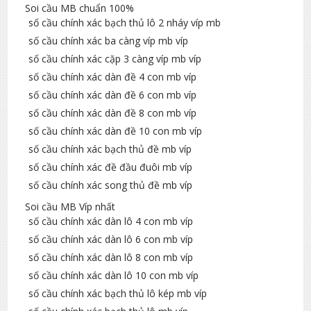
Soi cầu MB chuẩn 100%
số cầu chính xác bạch thủ lô 2 nháy víp mb
số cầu chính xác ba càng víp mb víp
số cầu chính xác cặp 3 càng víp mb víp
số cầu chính xác dàn đề 4 con mb víp
số cầu chính xác dàn đề 6 con mb víp
số cầu chính xác dàn đề 8 con mb víp
số cầu chính xác dàn đề 10 con mb víp
số cầu chính xác bạch thủ đề mb víp
số cầu chính xác đề đầu đuôi mb víp
số cầu chính xác song thủ đề mb víp
Soi cầu MB Víp nhất
số cầu chính xác dàn lô 4 con mb víp
số cầu chính xác dàn lô 6 con mb víp
số cầu chính xác dàn lô 8 con mb víp
số cầu chính xác dàn lô 10 con mb víp
số cầu chính xác bạch thủ lô kép mb víp