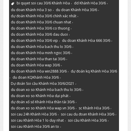
,
,
bi quyet soi cau 30/6 Khánh Hòa
dd Khánh Hòa 30/6
,
,
du doan Khánh Hòa 3 so
du doan Khánh Hòa 30/6
,
dự đoán Khánh Hòa 30/6 chính xác nhất
,
du doan Khánh Hòa 30/6 chuan nhat
,
du doan Khánh Hòa 30/6 co thuong
,
du doan Khánh Hòa 30/6 dau duoi
,
,
du doan Khánh Hòa 30/6 vip
du doan Khánh Hòa 666 30/6
,
du doan Khánh Hòa bach thu lo 30/6
,
du doan Khánh Hòa minh ngoc 30/6
,
du doan Khánh Hòa than tai 30/6
,
du doan Khánh Hòa wap 30/6
,
du doan Khánh Hòa win2888 30/6
dự đoán kq Khánh Hòa 30/6
,
,
du doan KQKhánh Hòa 30/6
,
Dự đoán Soi cầu Khánh Hòa 30/6/2021
,
du doan xo so Khánh Hòa bach thu lo 30/6
,
du doan xo so Khánh Hòa dại phát
,
dự đoán xổ số Khánh Hòa thần tài 30/6
,
,
du doan xo so Khánh Hòa wap.vn 30/6
sc Khánh Hòa 30/6
,
,
soi cau 24h Khánh Hòa 30/6
soi cau du đoan Khánh Hòa 30/6
,
,
soi cau Khánh Hòa 1 lo duy nhat
soi cầu Khánh Hòa 30/6
,
soi cau Khánh Hòa 30/6 an to