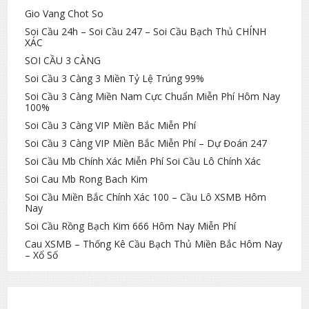
Gio Vang Chot So
Soi Cầu 24h – Soi Cầu 247 – Soi Cầu Bạch Thủ CHÍNH
XÁC
SOI CẦU 3 CÀNG
Soi Cầu 3 Càng 3 Miền Tỷ Lệ Trúng 99%
Soi Cầu 3 Càng Miền Nam Cực Chuẩn Miễn Phí Hôm Nay
100%
Soi Cầu 3 Càng VIP Miền Bắc Miễn Phí
Soi Cầu 3 Càng VIP Miền Bắc Miễn Phí – Dự Đoán 247
Soi Cầu Mb Chính Xác Miễn Phí Soi Cầu Lô Chính Xác
Soi Cau Mb Rong Bach Kim
Soi Cầu Miền Bắc Chính Xác 100 – Cầu Lô XSMB Hôm
Nay
Soi Cầu Rồng Bạch Kim 666 Hôm Nay Miễn Phí
Cau XSMB – Thống Kê Cầu Bạch Thủ Miền Bắc Hôm Nay
– Xổ Số