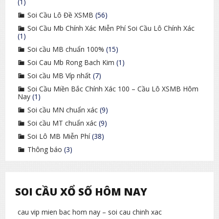
(1)
Soi Cầu Lô Đề XSMB
(56)
Soi Cầu Mb Chính Xác Miễn Phí Soi Cầu Lô Chính Xác
(1)
Soi cầu MB chuẩn 100%
(15)
Soi Cau Mb Rong Bach Kim
(1)
Soi cầu MB Víp nhất
(7)
Soi Cầu Miền Bắc Chính Xác 100 – Cầu Lô XSMB Hôm
Nay
(1)
Soi cầu MN chuẩn xác
(9)
Soi cầu MT chuẩn xác
(9)
Soi Lô MB Miễn Phí
(38)
Thông báo
(3)
SOI CẦU XỔ SỐ HÔM NAY
cau vip mien bac hom nay – soi cau chinh xac