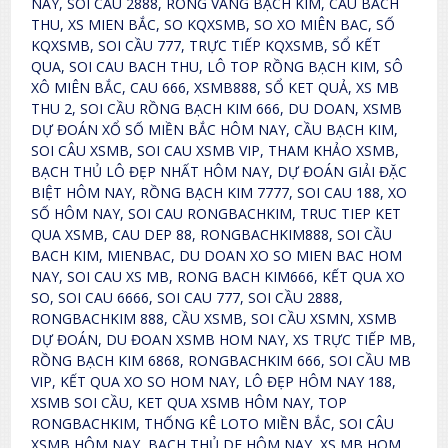
NAY, SOI CAU 2888, RỒNG VÀNG BẠCH KIM, CAU BACH
THU, XS MIEN BẮC, SO KQXSMB, SO XO MIÊN BAC, SỐ
KQXSMB, SOI CẦU 777, TRỰC TIẾP KQXSMB, SỔ KẾT
QUA, SOI CAU BACH THU, LÔ TOP RỒNG BẠCH KIM, SÔ
XÔ MIÊN BẮC, CAU 666, XSMB888, SỔ KET QUẢ, XS MB
THU 2, SOI CẦU RỒNG BẠCH KIM 666, DU DOAN, XSMB
DỰ ĐOÁN XỔ SỐ MIỀN BẮC HÔM NAY, CẦU BẠCH KIM,
SOI CÂU XSMB, SOI CAU XSMB VIP, THAM KHẢO XSMB,
BẠCH THỦ LÔ ĐẸP NHẤT HÔM NAY, DỰ ĐOÁN GIẢI ĐẶC
BIỆT HÔM NAY, RỒNG BẠCH KIM 7777, SOI CAU 188, XO
SỐ HÔM NAY, SOI CAU RONGBACHKIM, TRUC TIEP KET
QUA XSMB, CAU DEP 88, RONGBACHKIM888, SOI CẦU
BACH KIM, MIENBAC, DU DOAN XO SO MIEN BAC HOM
NAY, SOI CAU XS MB, RONG BACH KIM666, KẾT QUA XO
SO, SOI CAU 6666, SOI CAU 777, SOI CẦU 2888,
RONGBACHKIM 888, CẦU XSMB, SOI CẦU XSMN, XSMB
DỰ ĐOÁN, DU ĐOAN XSMB HOM NAY, XS TRỰC TIẾP MB,
RỒNG BẠCH KIM 6868, RONGBACHKIM 666, SOI CẦU MB
VIP, KẾT QUA XO SO HOM NAY, LÔ ĐẸP HÔM NAY 188,
XSMB SOI CẦU, KET QUA XSMB HÔM NAY, TOP
RONGBACHKIM, THỐNG KÊ LOTO MIỀN BẮC, SOI CÂU
XSMB HÔM NAY, BẠCH THỦ DE HÔM NAY, XS MB HOM