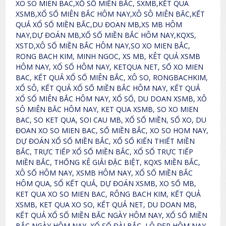
XO SO MIEN BAC,XỔ SỐ MIỀN BẮC, SXMB,KẾT QUA
XSMB,XỔ SỐ MIÊN BẮC HÔM NAY,XÔ SÔ MIÊN BĂC,KẾT
QUẢ XỔ SỐ MIỀN BẮC,DU ĐOAN MB,XS MB HÔM
NAY,DỰ ĐOÁN MB,XỔ SỐ MIỀN BẮC HÔM NAY,KQXS,
XSTD,XÔ SỐ MIỀN BẮC HÔM NAY,SO XO MIEN BẮC,
RONG BACH KIM, MINH NGOC, XS MB, KÊT QUẢ XSMB
HÔM NAY, XỔ SỐ HÔM NAY, KETQUA NET, SỐ XO MIEN
BAC, KẾT QUẢ XỔ SỐ MIÊN BẮC, XÔ SO, RONGBACHKIM,
XỔ SÔ, KẾT QUẢ XỔ SỐ MIỀN BẮC HÔM NAY, KẾT QUẢ
XỔ SỐ MIÊN BẮC HÔM NAY, XỔ SỐ, DU DOAN XSMB, XÔ
SÔ MIÊN BĂC HÔM NAY, KET QUA XSMB, SO XO MIEN
BAC, SO KET QUA, SOI CAU MB, XỔ SỐ MIỀN, SỐ XO, DU
ĐOAN XO SO MIEN BAC, SỐ MIỀN BẮC, XO SO HOM NAY,
DỰ ĐOÁN XỔ SỐ MIỀN BẮC, XỔ SỐ KIẾN THIẾT MIỀN
BẮC, TRỰC TIẾP XỔ SỐ MIỀN BẮC, XỔ SỐ TRỰC TIẾP
MIỀN BẮC, THỐNG KÊ GIẢI ĐẶC BIỆT, KQXS MIỀN BẮC,
XÔ SỐ HÔM NAY, XSMB HÔM NAY, XỔ SỐ MIỀN BẮC
HÔM QUA, SỔ KẾT QUẢ, DỰ ĐOÁN XSMB, XO SỐ MB,
KET QUA XO SO MIEN BAC, RÔNG BACH KIM, KẾT QUẢ
XSMB, KET QUA XO SO, KẾT QUẢ NET, DU DOAN MB,
KẾT QUẢ XỔ SỐ MIỀN BẮC NGÀY HÔM NAY, XỔ SỐ MIỀN
BẮC NGÀY HÔM NAY, XỔ SỐ ĐÀI BẮC, LÔ ĐẸP HÔM NAY,