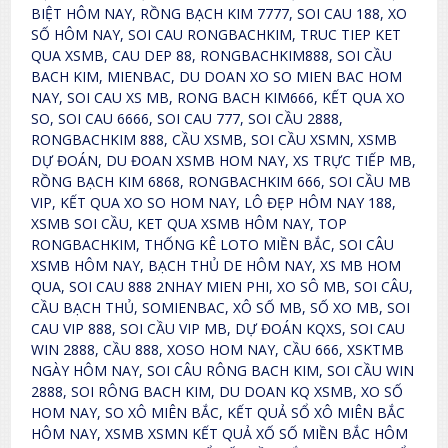
BIỆT HÔM NAY, RỒNG BẠCH KIM 7777, SOI CAU 188, XO
SỐ HÔM NAY, SOI CAU RONGBACHKIM, TRUC TIEP KET
QUA XSMB, CAU DEP 88, RONGBACHKIM888, SOI CẦU
BACH KIM, MIENBAC, DU DOAN XO SO MIEN BAC HOM
NAY, SOI CAU XS MB, RONG BACH KIM666, KẾT QUA XO
SO, SOI CAU 6666, SOI CAU 777, SOI CẦU 2888,
RONGBACHKIM 888, CẦU XSMB, SOI CẦU XSMN, XSMB
DỰ ĐOÁN, DU ĐOAN XSMB HOM NAY, XS TRỰC TIẾP MB,
RỒNG BẠCH KIM 6868, RONGBACHKIM 666, SOI CẦU MB
VIP, KẾT QUA XO SO HOM NAY, LÔ ĐẸP HÔM NAY 188,
XSMB SOI CẦU, KET QUA XSMB HÔM NAY, TOP
RONGBACHKIM, THỐNG KÊ LOTO MIỀN BẮC, SOI CÂU
XSMB HÔM NAY, BẠCH THỦ DE HÔM NAY, XS MB HOM
QUA, SOI CAU 888 2NHAY MIEN PHI, XO SÔ MB, SOI CÂU,
CẦU BẠCH THỦ, SOMIENBAC, XÔ SỐ MB, SỐ XO MB, SOI
CAU VIP 888, SOI CẦU VIP MB, DỰ ĐOÁN KQXS, SOI CAU
WIN 2888, CẦU 888, XOSO HOM NAY, CẦU 666, XSKTMB
NGÀY HÔM NAY, SOI CÂU RÔNG BACH KIM, SOI CẦU WIN
2888, SOI RÔNG BACH KIM, DU DOAN KQ XSMB, XO SỐ
HOM NAY, SO XÔ MIÊN BẮC, KẾT QUẢ SỔ XÔ MIÊN BẮC
HÔM NAY, XSMB XSMN KẾT QUẢ XỐ SỐ MIỀN BẮC HÔM