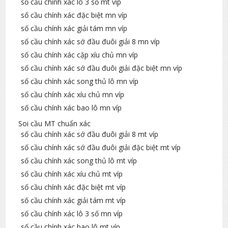
số cầu chính xác lô 3 số mt víp
số cầu chính xác đặc biệt mn víp
số cầu chính xác giải tám mn víp
số cầu chính xác sớ đầu đuôi giải 8 mn víp
số cầu chính xác cặp xíu chủ mn víp
số cầu chính xác sớ đầu đuôi giải đặc biệt mn víp
số cầu chính xác song thủ lô mn víp
số cầu chính xác xíu chủ mn víp
số cầu chính xác bao lô mn víp
Soi cầu MT chuẩn xác
số cầu chính xác sớ đầu đuôi giải 8 mt víp
số cầu chính xác sớ đầu đuôi giải đặc biệt mt víp
số cầu chính xác song thủ lô mt víp
số cầu chính xác xíu chủ mt víp
số cầu chính xác đặc biệt mt víp
số cầu chính xác giải tám mt víp
số cầu chính xác lô 3 số mn víp
số cầu chính xác bao lô mt víp