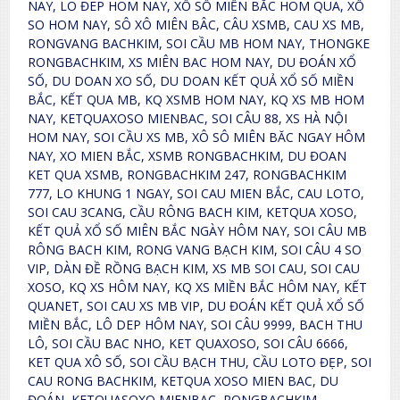
NAY, LO ĐEP HOM NAY, XỔ SỐ MIỀN BẮC HOM QUA, XỔ
SO HOM NAY, SÔ XÔ MIÊN BÂC, CÂU XSMB, CAU XS MB,
RONGVANG BACHKIM, SOI CẦU MB HOM NAY, THONGKE
RONGBACHKIM, XS MIÊN BAC HOM NAY, DU ĐOÁN XỔ
SỐ, DU DOAN XO SỐ, DU DOAN KẾT QUẢ XỔ SỐ MIỀN
BẮC, KẾT QUA MB, KQ XSMB HOM NAY, KQ XS MB HOM
NAY, KETQUAXOSO MIENBAC, SOI CÂU 88, XS HÀ NỘI
HOM NAY, SOI CẦU XS MB, XÔ SÔ MIÊN BĂC NGAY HÔM
NAY, XO MIEN BẮC, XSMB RONGBACHKIM, DU ĐOAN
KET QUA XSMB, RONGBACHKIM 247, RONGBACHKIM
777, LO KHUNG 1 NGAY, SOI CAU MIEN BẮC, CAU LOTO,
SOI CAU 3CANG, CẦU RÔNG BACH KIM, KETQUA XOSO,
KẾT QUẢ XỔ SỐ MIÊN BẮC NGÀY HÔM NAY, SOI CÂU MB
RÔNG BACH KIM, RONG VANG BẠCH KIM, SOI CÂU 4 SO
VIP, DÀN ĐỀ RỒNG BẠCH KIM, XS MB SOI CAU, SOI CAU
XOSO, KQ XS HÔM NAY, KQ XS MIỀN BẮC HÔM NAY, KẾT
QUANET, SOI CAU XS MB VIP, DU ĐOÁN KẾT QUẢ XỔ SỐ
MIỀN BẮC, LÔ DEP HÔM NAY, SOI CÂU 9999, BACH THU
LÔ, SOI CẦU BAC NHO, KET QUAXOSO, SOI CÂU 6666,
KET QUA XÔ SỐ, SOI CẦU BẠCH THU, CẦU LOTO ĐẸP, SOI
CAU RONG BACHKIM, KETQUA XOSO MIEN BAC, DU
ĐOÁN, KETQUASOXO MIENBAC, RONGBACHKIM