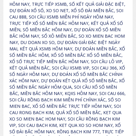
HÔM NAY, TRỰC TIẾP XSMB, SỐ KẾT QUẢ GIẢI ĐẶC BIỆT,
DỰ ĐOÁN XỔ SỐ, XO SO NET, XỔ SỐ ĐÀI MIỀN BẮC, SOI
CAU 888, SOI CẦU XSMB MIỄN PHÍ NGÀY HÔM NAY,
TRỰC TIẾP XỔ SỐ MIỀN BẮC HÔM NAY, KẾT QUẢ XỔ SỐ
MIỀN, SỐ MIỀN BẮC HÔM NAY, DỰ ĐOÁN XỔ SỐ MIỀN
BẮC HÔM NAY, SỔ XÔ MIÊN BẮC, SO XO MIEN BAC HOM
NAY, DU DOAN XO SO, DỰ ĐOÁN GIẢI ĐẶC BIỆT NGÀY
MAI, KẾT QUẢ XSMB HÔM NAY, DỰ ĐOÁN MIỀN BẮC, XỔ
SỐ MIỀN BẮC HÔM, XỔ SỐ MIỀN BẮC XỔ SỐ MIỀN BẮC,
XỔ SỐ TRỰC TIẾP MIỀN BẮC HÔM NAY, SOI CẦU LÔ VIP,
KẾT QUẢ MIỀN BẮC, SOI CẦU XSMB VIP, SOI CAU 366, XỔ
SỐ NGÀY HÔM NAY, DỰ ĐOÁN XỔ SỐ MIỀN BẮC CHÍNH
XÁC HÔM NAY, DỰ ĐOÁN KẾT QUẢ XỔ SỐ MIỀN BẮC, XỔ
SỐ MIỀN BẮC NGÀY HÔM QUA, SOI CẦU XỔ SỐ MIỀN
BẮC, MIỀN BẮC HÔM NAY, KQXS HÔM NAY, SOI CAU 666,
SOI CẦU RỒNG BẠCH KIM MIỄN PHÍ CHÍNH XÁC, SỐ SO
MIEN BAC, XỔ SỐ MIỀN BẮC TRỰC TIẾP HÔM NAY, SOI
CAU RONG BACH KIM, QUẢ XỔ SỐ MIỀN BẮC, KET QUA
XO SO MIEN BAC HOM NAY, SOI CẦU RỒNG BẠCH KIM
VIP, SOI CAU BACH KIM, KET QUA XO SO HOM NAY, XỔ
SỐ ĐÀI BẮC HÔM NAY, RỒNG BẠCH KIM 777, TRỰC TIẾP