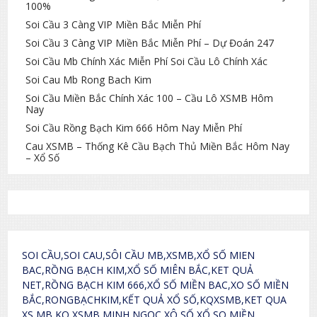
100%
Soi Cầu 3 Càng VIP Miền Bắc Miễn Phí
Soi Cầu 3 Càng VIP Miền Bắc Miễn Phí – Dự Đoán 247
Soi Cầu Mb Chính Xác Miễn Phí Soi Cầu Lô Chính Xác
Soi Cau Mb Rong Bach Kim
Soi Cầu Miền Bắc Chính Xác 100 – Cầu Lô XSMB Hôm
Nay
Soi Cầu Rồng Bạch Kim 666 Hôm Nay Miễn Phí
Cau XSMB – Thống Kê Cầu Bạch Thủ Miền Bắc Hôm Nay
– Xổ Số
SOI CẦU,SOI CAU,SÔI CẦU MB,XSMB,XỔ SỐ MIEN
BAC,RỒNG BẠCH KIM,XỔ SỐ MIÊN BẮC,KET QUẢ
NET,RỒNG BẠCH KIM 666,XỔ SỐ MIỀN BAC,XO SỐ MIỀN
BẮC,RONGBẠCHKIM,KẾT QUẢ XỔ SỐ,KQXSMB,KET QUA
XS MB,KQ XSMB,MINH NGỌC,XÔ SỐ,XỔ SO MIỀN