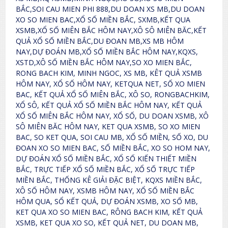
BẮC,SOI CAU MIEN PHI 888,DU DOAN XS MB,DU DOAN
XO SO MIEN BAC,XỔ SỐ MIỀN BẮC, SXMB,KẾT QUA
XSMB,XỔ SỐ MIÊN BẮC HÔM NAY,XÔ SÔ MIÊN BĂC,KẾT
QUẢ XỔ SỐ MIỀN BẮC,DU ĐOAN MB,XS MB HÔM
NAY,DỰ ĐOÁN MB,XỔ SỐ MIỀN BẮC HÔM NAY,KQXS,
XSTD,XÔ SỐ MIỀN BẮC HÔM NAY,SO XO MIEN BẮC,
RONG BACH KIM, MINH NGOC, XS MB, KÊT QUẢ XSMB
HÔM NAY, XỔ SỐ HÔM NAY, KETQUA NET, SỐ XO MIEN
BAC, KẾT QUẢ XỔ SỐ MIÊN BẮC, XÔ SO, RONGBACHKIM,
XỔ SÔ, KẾT QUẢ XỔ SỐ MIỀN BẮC HÔM NAY, KẾT QUẢ
XỔ SỐ MIÊN BẮC HÔM NAY, XỔ SỐ, DU DOAN XSMB, XÔ
SÔ MIÊN BĂC HÔM NAY, KET QUA XSMB, SO XO MIEN
BAC, SO KET QUA, SOI CAU MB, XỔ SỐ MIỀN, SỐ XO, DU
ĐOAN XO SO MIEN BAC, SỐ MIỀN BẮC, XO SO HOM NAY,
DỰ ĐOÁN XỔ SỐ MIỀN BẮC, XỔ SỐ KIẾN THIẾT MIỀN
BẮC, TRỰC TIẾP XỔ SỐ MIỀN BẮC, XỔ SỐ TRỰC TIẾP
MIỀN BẮC, THỐNG KÊ GIẢI ĐẶC BIỆT, KQXS MIỀN BẮC,
XÔ SỐ HÔM NAY, XSMB HÔM NAY, XỔ SỐ MIỀN BẮC
HÔM QUA, SỔ KẾT QUẢ, DỰ ĐOÁN XSMB, XO SỐ MB,
KET QUA XO SO MIEN BAC, RÔNG BACH KIM, KẾT QUẢ
XSMB, KET QUA XO SO, KẾT QUẢ NET, DU DOAN MB,