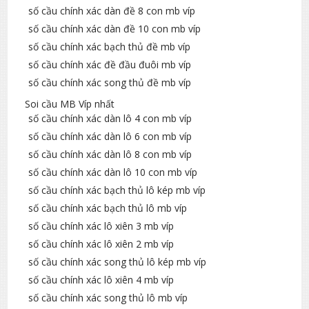
số cầu chính xác dàn đề 8 con mb víp
số cầu chính xác dàn đề 10 con mb víp
số cầu chính xác bạch thủ đề mb víp
số cầu chính xác đề đầu đuôi mb víp
số cầu chính xác song thủ đề mb víp
Soi cầu MB Víp nhất
số cầu chính xác dàn lô 4 con mb víp
số cầu chính xác dàn lô 6 con mb víp
số cầu chính xác dàn lô 8 con mb víp
số cầu chính xác dàn lô 10 con mb víp
số cầu chính xác bạch thủ lô kép mb víp
số cầu chính xác bạch thủ lô mb víp
số cầu chính xác lô xiên 3 mb víp
số cầu chính xác lô xiên 2 mb víp
số cầu chính xác song thủ lô kép mb víp
số cầu chính xác lô xiên 4 mb víp
số cầu chính xác song thủ lô mb víp