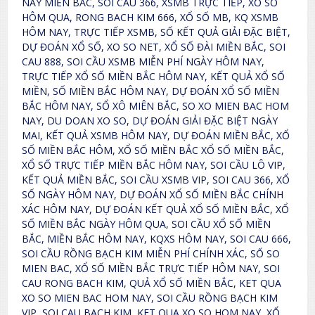
NAY MIỀN BẮC, SOI CÂU 366, XSMB TRỰC TIẾP, XỔ SỐ
HÔM QUA, RONG BACH KIM 666, XỔ SỐ MB, KQ XSMB
HÔM NAY, TRỰC TIẾP XSMB, SỐ KẾT QUẢ GIẢI ĐẶC BIỆT,
DỰ ĐOÁN XỔ SỐ, XO SO NET, XỔ SỐ ĐÀI MIỀN BẮC, SOI
CAU 888, SOI CẦU XSMB MIỄN PHÍ NGÀY HÔM NAY,
TRỰC TIẾP XỔ SỐ MIỀN BẮC HÔM NAY, KẾT QUẢ XỔ SỐ
MIỀN, SỐ MIỀN BẮC HÔM NAY, DỰ ĐOÁN XỔ SỐ MIỀN
BẮC HÔM NAY, SỔ XÔ MIÊN BẮC, SO XO MIEN BAC HOM
NAY, DU DOAN XO SO, DỰ ĐOÁN GIẢI ĐẶC BIỆT NGÀY
MAI, KẾT QUẢ XSMB HÔM NAY, DỰ ĐOÁN MIỀN BẮC, XỔ
SỐ MIỀN BẮC HÔM, XỔ SỐ MIỀN BẮC XỔ SỐ MIỀN BẮC,
XỔ SỐ TRỰC TIẾP MIỀN BẮC HÔM NAY, SOI CẦU LÔ VIP,
KẾT QUẢ MIỀN BẮC, SOI CẦU XSMB VIP, SOI CAU 366, XỔ
SỐ NGÀY HÔM NAY, DỰ ĐOÁN XỔ SỐ MIỀN BẮC CHÍNH
XÁC HÔM NAY, DỰ ĐOÁN KẾT QUẢ XỔ SỐ MIỀN BẮC, XỔ
SỐ MIỀN BẮC NGÀY HÔM QUA, SOI CẦU XỔ SỐ MIỀN
BẮC, MIỀN BẮC HÔM NAY, KQXS HÔM NAY, SOI CAU 666,
SOI CẦU RỒNG BẠCH KIM MIỄN PHÍ CHÍNH XÁC, SỐ SO
MIEN BAC, XỔ SỐ MIỀN BẮC TRỰC TIẾP HÔM NAY, SOI
CAU RONG BACH KIM, QUẢ XỔ SỐ MIỀN BẮC, KET QUA
XO SO MIEN BAC HOM NAY, SOI CẦU RỒNG BẠCH KIM
VIP, SOI CAU BACH KIM, KET QUA XO SO HOM NAY, XỔ