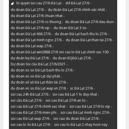
,
,
bi quyet soi cau 27/6 Đà Lạt
dd Đà Lạt 27/6
,
,
du doan Đà Lạt 27/6
dự đoán Đà Lạt 27/6 chính xác nhất
,
du doan Đà Lạt 27/6 chuan nhat
,
,
du doan Đà Lạt 27/6 co thuong
du doan Đà Lạt 27/6 dau duoi
,
,
du doan Đà Lạt 27/6 vip
du doan Đà Lạt 3 so
,
,
du doan Đà Lạt 666 27/6
du doan Đà Lạt bach thu lo 27/6
,
,
du doan Đà Lạt minh ngoc 27/6
du doan Đà Lạt than tai 27/6
,
du doan Đà Lạt wap 27/6
,
du doan Đà Lạt win2888 27/6 soi cau lo Đà Lạt chinh xac 100
,
,
dự đoán kq Đà Lạt 27/6
du doan KQĐà Lạt 27/6
,
Dự đoán Soi cầu Đà Lạt 27/6/2021
,
du doan xo so Đà Lạt bach thu lo 27/6
,
du doan xo so Đà Lạt dại phát
,
dự đoán xổ số Đà Lạt thần tài 27/6
,
,
du doan xo so Đà Lạt wap.vn 27/6
sc Đà Lạt 27/6
,
,
soi cau 24h Đà Lạt 27/6
soi cau Đà Lạt 1 lo duy nhat
,
,
soi cầu Đà Lạt 27/6
soi cau Đà Lạt 27/6 an to
,
,
soi cau Đà Lạt 27/6 chinh xac nhat
soi cau Đà Lạt 27/6 lo vip
,
,
soi cau Đà Lạt 27/6 mien phi
soi cau Đà Lạt minh ngoc 27/6
,
,
soi cau Đà Lạt wap 27/6
soi cau du đoan Đà Lạt 27/6
,
,
soi cau lo 3s Đà Lạt 27/6
soi cau lo Đà Lạt 2 nhay hom nay