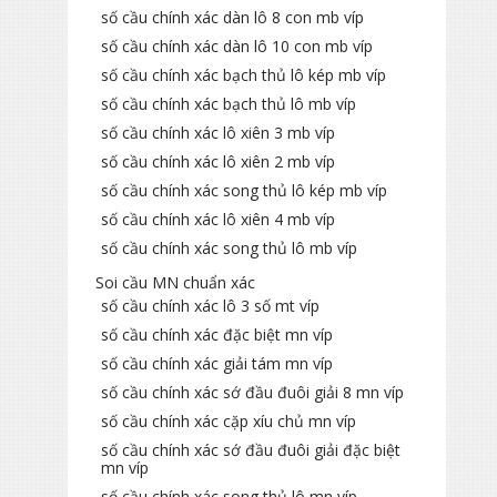
số cầu chính xác dàn lô 8 con mb víp
số cầu chính xác dàn lô 10 con mb víp
số cầu chính xác bạch thủ lô kép mb víp
số cầu chính xác bạch thủ lô mb víp
số cầu chính xác lô xiên 3 mb víp
số cầu chính xác lô xiên 2 mb víp
số cầu chính xác song thủ lô kép mb víp
số cầu chính xác lô xiên 4 mb víp
số cầu chính xác song thủ lô mb víp
Soi cầu MN chuẩn xác
số cầu chính xác lô 3 số mt víp
số cầu chính xác đặc biệt mn víp
số cầu chính xác giải tám mn víp
số cầu chính xác sớ đầu đuôi giải 8 mn víp
số cầu chính xác cặp xíu chủ mn víp
số cầu chính xác sớ đầu đuôi giải đặc biệt
mn víp
số cầu chính xác song thủ lô mn víp