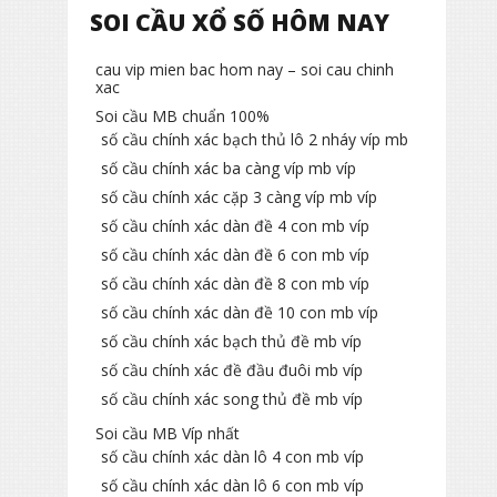
SOI CẦU XỔ SỐ HÔM NAY
cau vip mien bac hom nay – soi cau chinh
xac
Soi cầu MB chuẩn 100%
số cầu chính xác bạch thủ lô 2 nháy víp mb
số cầu chính xác ba càng víp mb víp
số cầu chính xác cặp 3 càng víp mb víp
số cầu chính xác dàn đề 4 con mb víp
số cầu chính xác dàn đề 6 con mb víp
số cầu chính xác dàn đề 8 con mb víp
số cầu chính xác dàn đề 10 con mb víp
số cầu chính xác bạch thủ đề mb víp
số cầu chính xác đề đầu đuôi mb víp
số cầu chính xác song thủ đề mb víp
Soi cầu MB Víp nhất
số cầu chính xác dàn lô 4 con mb víp
số cầu chính xác dàn lô 6 con mb víp