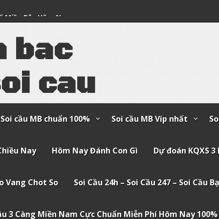
g Bach Kim
ố Miền Bắc Hôm Nay –
n
b
a
c
s
o
i
c
a
u
Soi cầu MB chuẩn 100%
Soi cầu MB Víp nhất
So
Chiều Nay
Hôm Nay Đánh Con Gì
Dự đoán KQXS 3
o Vang Chot So
Soi Cầu 24h – Soi Cầu 247 – Soi Cầu
ầu 3 Càng Miền Nam Cực Chuẩn Miễn Phí Hôm Nay 100%