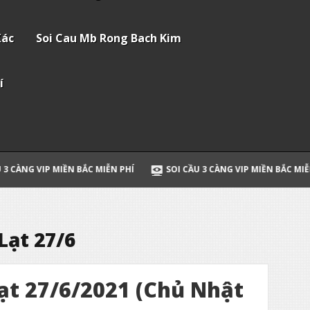
Xác
Soi Cau Mb Rong Bach Kim
í
ỄN PHÍ
SOI CẦU 3 CÀNG VIP MIỀN BẮC MIỄN PHÍ – DỰ ĐOÁN 247
Lạt 27/6
ạt 27/6/2021 (Chủ Nhật