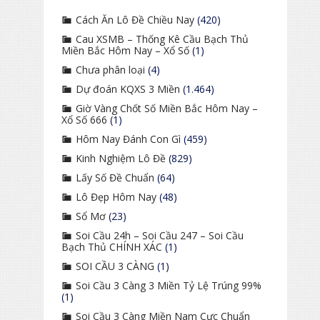
Cách Ăn Lô Đề Chiều Nay
(420)
Cau XSMB – Thống Kê Cầu Bạch Thủ
Miền Bắc Hôm Nay – Xổ Số
(1)
Chưa phân loại
(4)
Dự đoán KQXS 3 Miền
(1.464)
Giờ Vàng Chốt Số Miền Bắc Hôm Nay –
Xổ Số 666
(1)
Hôm Nay Đánh Con Gì
(459)
Kinh Nghiệm Lô Đề
(829)
Lấy Số Đề Chuẩn
(64)
Lô Đẹp Hôm Nay
(48)
Sổ Mơ
(23)
Soi Cầu 24h – Soi Cầu 247 – Soi Cầu
Bạch Thủ CHÍNH XÁC
(1)
SOI CẦU 3 CÀNG
(1)
Soi Cầu 3 Càng 3 Miền Tỷ Lệ Trúng 99%
(1)
Soi Cầu 3 Càng Miền Nam Cực Chuẩn