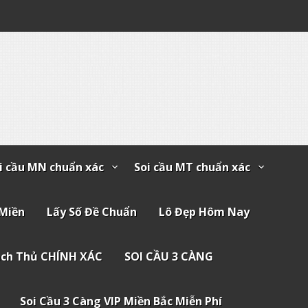
i cầu MN chuẩn xác
Soi cầu MT chuẩn xác
 Miền
Lấy Số Đề Chuẩn
Lô Đẹp Hôm Nay
 Bạch Thủ CHÍNH XÁC
SOI CẦU 3 CÀNG
Soi Cầu 3 Càng VIP Miền Bắc Miễn Phí