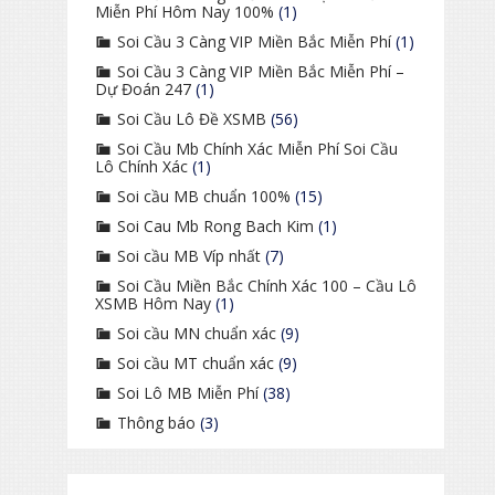
Miễn Phí Hôm Nay 100%
(1)
Soi Cầu 3 Càng VIP Miền Bắc Miễn Phí
(1)
Soi Cầu 3 Càng VIP Miền Bắc Miễn Phí –
Dự Đoán 247
(1)
Soi Cầu Lô Đề XSMB
(56)
Soi Cầu Mb Chính Xác Miễn Phí Soi Cầu
Lô Chính Xác
(1)
Soi cầu MB chuẩn 100%
(15)
Soi Cau Mb Rong Bach Kim
(1)
Soi cầu MB Víp nhất
(7)
Soi Cầu Miền Bắc Chính Xác 100 – Cầu Lô
XSMB Hôm Nay
(1)
Soi cầu MN chuẩn xác
(9)
Soi cầu MT chuẩn xác
(9)
Soi Lô MB Miễn Phí
(38)
Thông báo
(3)