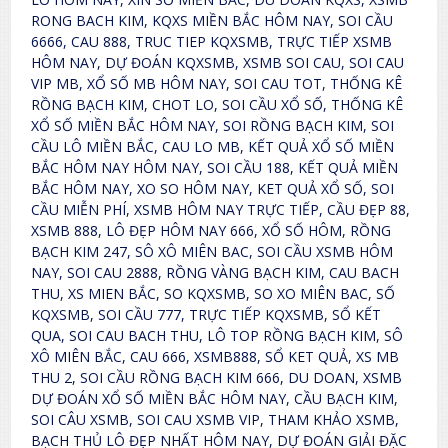
RONG BACH KIM, KQXS MIỀN BẮC HÔM NAY, SOI CẦU
6666, CAU 888, TRUC TIEP KQXSMB, TRỰC TIẾP XSMB
HÔM NAY, DỰ ĐOÁN KQXSMB, XSMB SOI CAU, SOI CAU
VIP MB, XỔ SỐ MB HÔM NAY, SOI CAU TOT, THỐNG KÊ
RỒNG BẠCH KIM, CHOT LO, SOI CẦU XỔ SỐ, THỐNG KÊ
XỔ SỐ MIỀN BẮC HÔM NAY, SOI RỒNG BẠCH KIM, SOI
CẦU LÔ MIỀN BẮC, CAU LO MB, KẾT QUẢ XỔ SỐ MIỀN
BẮC HÔM NAY HÔM NAY, SOI CẦU 188, KẾT QUẢ MIỀN
BẮC HÔM NAY, XO SO HÔM NAY, KET QUẢ XỔ SỐ, SOI
CẦU MIỄN PHÍ, XSMB HÔM NAY TRỰC TIẾP, CẦU ĐẸP 88,
XSMB 888, LÔ ĐẸP HÔM NAY 666, XỔ SỐ HÔM, RỒNG
BẠCH KIM 247, SÔ XÔ MIÊN BAC, SOI CẦU XSMB HÔM
NAY, SOI CAU 2888, RỒNG VÀNG BẠCH KIM, CAU BACH
THU, XS MIEN BẮC, SO KQXSMB, SO XO MIÊN BAC, SỐ
KQXSMB, SOI CẦU 777, TRỰC TIẾP KQXSMB, SỔ KẾT
QUA, SOI CAU BACH THU, LÔ TOP RỒNG BẠCH KIM, SÔ
XÔ MIÊN BẮC, CAU 666, XSMB888, SỔ KET QUẢ, XS MB
THU 2, SOI CẦU RỒNG BẠCH KIM 666, DU DOAN, XSMB
DỰ ĐOÁN XỔ SỐ MIỀN BẮC HÔM NAY, CẦU BẠCH KIM,
SOI CÂU XSMB, SOI CAU XSMB VIP, THAM KHẢO XSMB,
BẠCH THỦ LÔ ĐẸP NHẤT HÔM NAY, DỰ ĐOÁN GIẢI ĐẶC