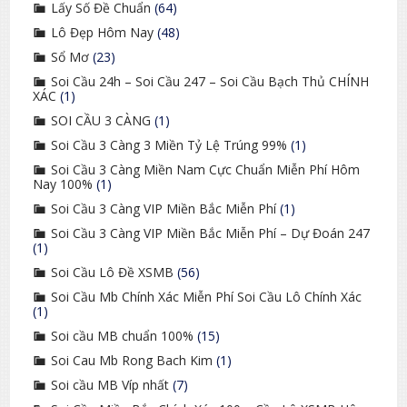
Lấy Số Đề Chuẩn
(64)
Lô Đẹp Hôm Nay
(48)
Sổ Mơ
(23)
Soi Cầu 24h – Soi Cầu 247 – Soi Cầu Bạch Thủ CHÍNH
XÁC
(1)
SOI CẦU 3 CÀNG
(1)
Soi Cầu 3 Càng 3 Miền Tỷ Lệ Trúng 99%
(1)
Soi Cầu 3 Càng Miền Nam Cực Chuẩn Miễn Phí Hôm
Nay 100%
(1)
Soi Cầu 3 Càng VIP Miền Bắc Miễn Phí
(1)
Soi Cầu 3 Càng VIP Miền Bắc Miễn Phí – Dự Đoán 247
(1)
Soi Cầu Lô Đề XSMB
(56)
Soi Cầu Mb Chính Xác Miễn Phí Soi Cầu Lô Chính Xác
(1)
Soi cầu MB chuẩn 100%
(15)
Soi Cau Mb Rong Bach Kim
(1)
Soi cầu MB Víp nhất
(7)