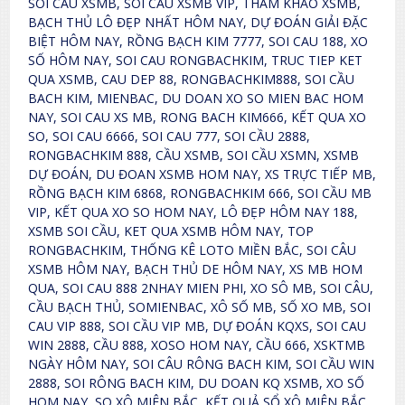
SOI CÂU XSMB, SOI CAU XSMB VIP, THAM KHẢO XSMB,
BẠCH THỦ LÔ ĐẸP NHẤT HÔM NAY, DỰ ĐOÁN GIẢI ĐẶC
BIỆT HÔM NAY, RỒNG BẠCH KIM 7777, SOI CAU 188, XO
SỐ HÔM NAY, SOI CAU RONGBACHKIM, TRUC TIEP KET
QUA XSMB, CAU DEP 88, RONGBACHKIM888, SOI CẦU
BACH KIM, MIENBAC, DU DOAN XO SO MIEN BAC HOM
NAY, SOI CAU XS MB, RONG BACH KIM666, KẾT QUA XO
SO, SOI CAU 6666, SOI CAU 777, SOI CẦU 2888,
RONGBACHKIM 888, CẦU XSMB, SOI CẦU XSMN, XSMB
DỰ ĐOÁN, DU ĐOAN XSMB HOM NAY, XS TRỰC TIẾP MB,
RỒNG BẠCH KIM 6868, RONGBACHKIM 666, SOI CẦU MB
VIP, KẾT QUA XO SO HOM NAY, LÔ ĐẸP HÔM NAY 188,
XSMB SOI CẦU, KET QUA XSMB HÔM NAY, TOP
RONGBACHKIM, THỐNG KÊ LOTO MIỀN BẮC, SOI CÂU
XSMB HÔM NAY, BẠCH THỦ DE HÔM NAY, XS MB HOM
QUA, SOI CAU 888 2NHAY MIEN PHI, XO SÔ MB, SOI CÂU,
CẦU BẠCH THỦ, SOMIENBAC, XÔ SỐ MB, SỐ XO MB, SOI
CAU VIP 888, SOI CẦU VIP MB, DỰ ĐOÁN KQXS, SOI CAU
WIN 2888, CẦU 888, XOSO HOM NAY, CẦU 666, XSKTMB
NGÀY HÔM NAY, SOI CÂU RÔNG BACH KIM, SOI CẦU WIN
2888, SOI RÔNG BACH KIM, DU DOAN KQ XSMB, XO SỐ
HOM NAY, SO XÔ MIÊN BẮC, KẾT QUẢ SỔ XÔ MIÊN BẮC