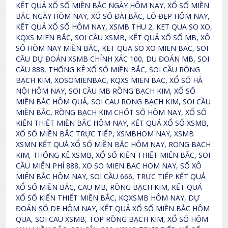
KẾT QUẢ XỔ SỐ MIỀN BẮC NGÀY HÔM NAY, XỔ SỐ MIỀN
BẮC NGÀY HÔM NAY, XỔ SỐ ĐÀI BẮC, LÔ ĐẸP HÔM NAY,
KẾT QUẢ XỔ SỐ HÔM NAY, XSMB THU 2, KET QUA SO XO,
KQXS MIEN BẮC, SOI CẦU XSMB, KẾT QUẢ XỔ SỐ MB, XÔ
SỐ HÔM NAY MIỀN BẮC, KET QUA SO XO MIEN BAC, SOI
CẦU DỰ ĐOÁN XSMB CHÍNH XÁC 100, DU ĐOÁN MB, SOI
CẦU 888, THỐNG KÊ XỔ SỐ MIỀN BẮC, SOI CẦU RỒNG
BẠCH KIM, XOSOMIENBAC, KQXS MIEN BAC, XỔ SỐ HÀ
NỘI HÔM NAY, SOI CẦU MB RỒNG BẠCH KIM, XỔ SỐ
MIỀN BẮC HÔM QUẢ, SOI CAU RONG BẠCH KIM, SOI CẦU
MIỀN BẮC, RỒNG BẠCH KIM CHỐT SỐ HÔM NAY, XỔ SỐ
KIẾN THIẾT MIỀN BẮC HÔM NAY, KẾT QUẢ XỔ SỐ XSMB,
XỔ SỐ MIỀN BẮC TRỰC TIẾP, XSMBHOM NAY, XSMB
XSMN KẾT QUẢ XỔ SỐ MIỀN BẮC HÔM NAY, RONG BẠCH
KIM, THỐNG KÊ XSMB, XỔ SỐ KIẾN THIẾT MIÊN BẮC, SOI
CẦU MIỄN PHÍ 888, XO SO MIEN BAC HOM NAY, SỔ XÔ
MIÊN BẮC HÔM NAY, SOI CẦU 666, TRỰC TIẾP KẾT QUẢ
XỔ SỐ MIỀN BẮC, CAU MB, RÔNG BẠCH KIM, KẾT QUẢ
XỔ SỐ KIẾN THIẾT MIỀN BẮC, KQXSMB HÔM NAY, DỰ
ĐOÁN SỐ DE HÔM NAY, KẾT QUẢ XỔ SỐ MIỀN BẮC HÔM
QUA, SOI CAU XSMB, TOP RỒNG BẠCH KIM, XỔ SỐ HÔM