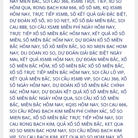
NAY MIỀN BẮC, SOI CÂU 366, XSMB TRỰC TIẾP, XỔ SỐ
HÔM QUA, RONG BACH KIM 666, XỔ SỐ MB, KQ XSMB
HÔM NAY, TRỰC TIẾP XSMB, SỐ KẾT QUẢ GIẢI ĐẶC BIỆT,
DỰ ĐOÁN XỔ SỐ, XO SO NET, XỔ SỐ ĐÀI MIỀN BẮC, SOI
CAU 888, SOI CẦU XSMB MIỄN PHÍ NGÀY HÔM NAY,
TRỰC TIẾP XỔ SỐ MIỀN BẮC HÔM NAY, KẾT QUẢ XỔ SỐ
MIỀN, SỐ MIỀN BẮC HÔM NAY, DỰ ĐOÁN XỔ SỐ MIỀN
BẮC HÔM NAY, SỔ XÔ MIÊN BẮC, SO XO MIEN BAC HOM
NAY, DU DOAN XO SO, DỰ ĐOÁN GIẢI ĐẶC BIỆT NGÀY
MAI, KẾT QUẢ XSMB HÔM NAY, DỰ ĐOÁN MIỀN BẮC, XỔ
SỐ MIỀN BẮC HÔM, XỔ SỐ MIỀN BẮC XỔ SỐ MIỀN BẮC,
XỔ SỐ TRỰC TIẾP MIỀN BẮC HÔM NAY, SOI CẦU LÔ VIP,
KẾT QUẢ MIỀN BẮC, SOI CẦU XSMB VIP, SOI CAU 366, XỔ
SỐ NGÀY HÔM NAY, DỰ ĐOÁN XỔ SỐ MIỀN BẮC CHÍNH
XÁC HÔM NAY, DỰ ĐOÁN KẾT QUẢ XỔ SỐ MIỀN BẮC, XỔ
SỐ MIỀN BẮC NGÀY HÔM QUA, SOI CẦU XỔ SỐ MIỀN
BẮC, MIỀN BẮC HÔM NAY, KQXS HÔM NAY, SOI CAU 666,
SOI CẦU RỒNG BẠCH KIM MIỄN PHÍ CHÍNH XÁC, SỐ SO
MIEN BAC, XỔ SỐ MIỀN BẮC TRỰC TIẾP HÔM NAY, SOI
CAU RONG BACH KIM, QUẢ XỔ SỐ MIỀN BẮC, KET QUA
XO SO MIEN BAC HOM NAY, SOI CẦU RỒNG BẠCH KIM
VIP, SOI CAU BACH KIM, KET QUA XO SO HOM NAY, XỔ