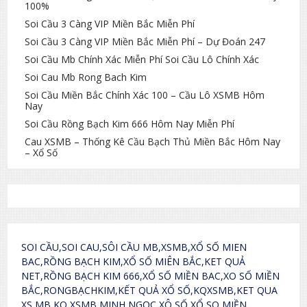
100%
Soi Cầu 3 Càng VIP Miền Bắc Miễn Phí
Soi Cầu 3 Càng VIP Miền Bắc Miễn Phí – Dự Đoán 247
Soi Cầu Mb Chính Xác Miễn Phí Soi Cầu Lô Chính Xác
Soi Cau Mb Rong Bach Kim
Soi Cầu Miền Bắc Chính Xác 100 – Cầu Lô XSMB Hôm
Nay
Soi Cầu Rồng Bạch Kim 666 Hôm Nay Miễn Phí
Cau XSMB – Thống Kê Cầu Bạch Thủ Miền Bắc Hôm Nay
– Xổ Số
SOI CẦU,SOI CAU,SÔI CẦU MB,XSMB,XỔ SỐ MIEN
BAC,RỒNG BẠCH KIM,XỔ SỐ MIÊN BẮC,KET QUẢ
NET,RỒNG BẠCH KIM 666,XỔ SỐ MIỀN BAC,XO SỐ MIỀN
BẮC,RONGBẠCHKIM,KẾT QUẢ XỔ SỐ,KQXSMB,KET QUA
XS MB,KQ XSMB,MINH NGỌC,XÔ SỐ,XỔ SO MIỀN