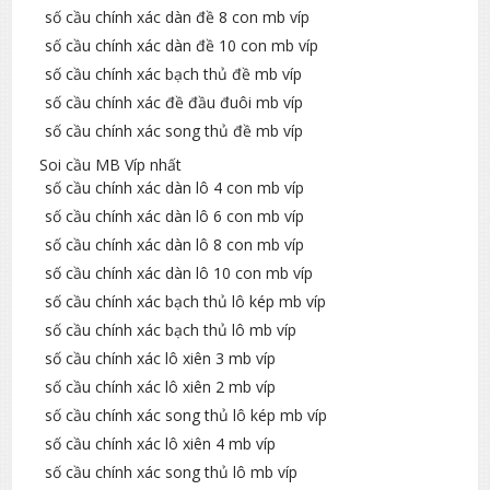
số cầu chính xác dàn đề 8 con mb víp
số cầu chính xác dàn đề 10 con mb víp
số cầu chính xác bạch thủ đề mb víp
số cầu chính xác đề đầu đuôi mb víp
số cầu chính xác song thủ đề mb víp
Soi cầu MB Víp nhất
số cầu chính xác dàn lô 4 con mb víp
số cầu chính xác dàn lô 6 con mb víp
số cầu chính xác dàn lô 8 con mb víp
số cầu chính xác dàn lô 10 con mb víp
số cầu chính xác bạch thủ lô kép mb víp
số cầu chính xác bạch thủ lô mb víp
số cầu chính xác lô xiên 3 mb víp
số cầu chính xác lô xiên 2 mb víp
số cầu chính xác song thủ lô kép mb víp
số cầu chính xác lô xiên 4 mb víp
số cầu chính xác song thủ lô mb víp