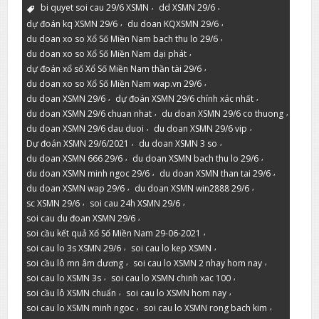
,
,
bi quyet soi cau 29/6 XSMN
dd XSMN 29/6
,
,
dự đoán kq XSMN 29/6
du doan KQXSMN 29/6
,
du doan xo so Xổ Số Miền Nam bach thu lo 29/6
,
du doan xo so Xổ Số Miền Nam dại phát
,
dự đoán xổ số Xổ Số Miền Nam thần tài 29/6
,
du doan xo so Xổ Số Miền Nam wap.vn 29/6
,
,
du doan XSMN 29/6
dự đoán XSMN 29/6 chính xác nhất
,
,
du doan XSMN 29/6 chuan nhat
du doan XSMN 29/6 co thuong
,
,
du doan XSMN 29/6 dau duoi
du doan XSMN 29/6 vip
,
,
Dự đoán XSMN 29/6/2021
du doan XSMN 3 so
,
,
du doan XSMN 666 29/6
du doan XSMN bach thu lo 29/6
,
,
du doan XSMN minh ngoc 29/6
du doan XSMN than tai 29/6
,
,
du doan XSMN wap 29/6
du doan XSMN win2888 29/6
,
,
sc XSMN 29/6
soi cau 24h XSMN 29/6
,
soi cau du đoan XSMN 29/6
,
soi cầu kết quả Xổ Số Miền Nam 29-06-2021
,
,
soi cau lo 3s XSMN 29/6
soi cau lo kep XSMN
,
,
soi cầu lô mn âm dương
soi cau lo XSMN 2 nhay hom nay
,
,
soi cau lo XSMN 3s
soi cau lo XSMN chinh xac 100
,
,
soi cầu lô XSMN chuẩn
soi cau lo XSMN hom nay
,
,
soi cau lo XSMN minh ngoc
soi cau lo XSMN rong bach kim