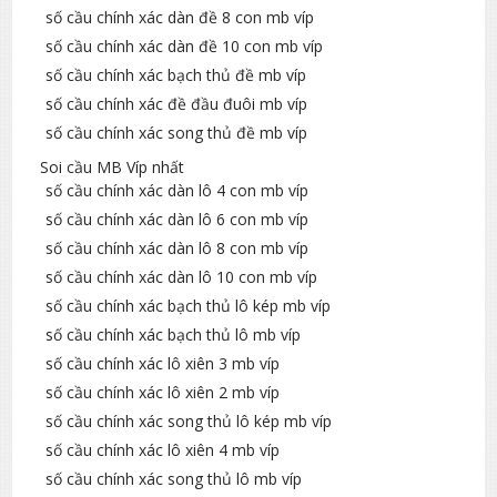
số cầu chính xác dàn đề 8 con mb víp
số cầu chính xác dàn đề 10 con mb víp
số cầu chính xác bạch thủ đề mb víp
số cầu chính xác đề đầu đuôi mb víp
số cầu chính xác song thủ đề mb víp
Soi cầu MB Víp nhất
số cầu chính xác dàn lô 4 con mb víp
số cầu chính xác dàn lô 6 con mb víp
số cầu chính xác dàn lô 8 con mb víp
số cầu chính xác dàn lô 10 con mb víp
số cầu chính xác bạch thủ lô kép mb víp
số cầu chính xác bạch thủ lô mb víp
số cầu chính xác lô xiên 3 mb víp
số cầu chính xác lô xiên 2 mb víp
số cầu chính xác song thủ lô kép mb víp
số cầu chính xác lô xiên 4 mb víp
số cầu chính xác song thủ lô mb víp