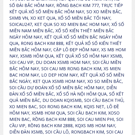
SỐ ĐÀI BẮC HÔM NAY, RỒNG BẠCH KIM 777, TRỰC TIẾP
KẾT QUẢ XỔ SỐ MIỀN BẮC HÔM NAY, SO XO MIỀN BẮC,
SXMB VN, XO KET QUA, XỔ SỐ MIỀN BẮC TỐI NAY,
SOICAU247, KET QUA SO XO MIEN BAC HOM NAY, XỔ SỐ
MIỀN NAM MIỀN BẮC, XỔ SỐ KIẾN THIẾT MIỀN BẮC
NGÀY HÔM NAY, KẾT QUẢ XỔ SỐ MIỀN BẮC NGÀY HÔM
QUA, RONG BACH KIM 888, KẾT QUẢ XỔ SỐ KIẾN THIẾT
MIỀN BẮC HÔM NAY, CẶP LÔ ĐẸP HÔM NAY, XS MB HOM
NAY, XSMB HÔM QUA, KẾT QUẢ XỔ SỐ HÔM NAY XSMB,
SOI CAU VIP, DU DOAN XSMB HOM NAY, SOI CẦU MIỀN
BẮC HÔM NAY, SOI CAU MB RONG BACH KIM, XS MIEN
BAC HOM NAY, LO DEP HOM NAY, KẾT QUẢ XỔ SỐ MIỀN
BẮC NGÀY, KET QUA XSMB HOM NAY, XO SO MIỀN BẮC,
SOI CẦU DỰ ĐOÁN XỔ SỐ MIỀN BẮC HÔM NAY, DIỄN
ĐÀN XỔ SỐ MIỀN BẮC, XỔ SỐ HÀ NỘI HÔM QUA, SỔ KẾT
QUẢ MIỀN BẮC, DU DOAN KQXSMB, SOI CẦU BẠCH THỦ,
XO MIEN BAC, SOI RONG BACH KIM, KQXS NET, LÔ ĐỀ
HÔM NAY, XSMB HOM QUA, SOI CẦU BẠCH KIM, XOSO
MIEN BAC, RỒNG BẠCH KIM 888, SOI CAU MIEN PHI, SOI
CẦU VIP, RỒNG BẠCH KIM 2888, KQXS MB HOM NAY,
DIỄN ĐÀN XSMB, SOI CẦU LÔ, RONGBACH KIM, SOI CAU