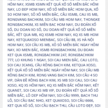
HÔM NAY, XSMB XSMN KẾT QUẢ XỐ SỐ MIỀN BẮC HÔM
NAY, LO ĐEP HOM NAY, XỔ SỐ MIỀN BẮC HOM QUA, XỔ
SO HOM NAY, SÔ XÔ MIÊN BÂC, CÂU XSMB, CAU XS MB,
RONGVANG BACHKIM, SOI CẦU MB HOM NAY, THONGKE
RONGBACHKIM, XS MIÊN BAC HOM NAY, DU ĐOÁN XỔ
SỐ, DU DOAN XO SỐ, DU DOAN KẾT QUẢ XỔ SỐ MIỀN
BẮC, KẾT QUA MB, KQ XSMB HOM NAY, KQ XS MB HOM
NAY, KETQUAXOSO MIENBAC, SOI CÂU 88, XS HÀ NỘI
HOM NAY, SOI CẦU XS MB, XÔ SÔ MIÊN BĂC NGAY HÔM
NAY, XO MIEN BẮC, XSMB RONGBACHKIM, DU ĐOAN
KET QUA XSMB, RONGBACHKIM 247, RONGBACHKIM
777, LO KHUNG 1 NGAY, SOI CAU MIEN BẮC, CAU LOTO,
SOI CAU 3CANG, CẦU RÔNG BACH KIM, KETQUA XOSO,
KẾT QUẢ XỔ SỐ MIÊN BẮC NGÀY HÔM NAY, SOI CÂU MB
RÔNG BACH KIM, RONG VANG BẠCH KIM, SOI CÂU 4 SO
VIP, DÀN ĐỀ RỒNG BẠCH KIM, XS MB SOI CAU, SOI CAU
XOSO, KQ XS HÔM NAY, KQ XS MIỀN BẮC HÔM NAY, KẾT
QUANET, SOI CAU XS MB VIP, DU ĐOÁN KẾT QUẢ XỔ SỐ
MIỀN BẮC, LÔ DEP HÔM NAY, SOI CÂU 9999, BACH THU
LÔ, SOI CẦU BAC NHO, KET QUAXOSO, SOI CÂU 6666,
KET QUA XÔ SỐ, SOI CẦU BẠCH THU, CẦU LOTO ĐẸP, SOI