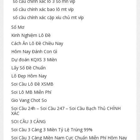
số cầu chính xác lô 3 số mn víp
số cầu chính xác bao lô mt víp
số cầu chính xác cặp xíu chủ mt víp
Sổ Mơ
Kinh Nghiệm Lô Đề
Cách Ăn Lô Đề Chiều Nay
Hôm Nay Đánh Con Gì
Dự đoán KQXS 3 Miền
Lấy Số Đề Chuẩn
Lô Đẹp Hôm Nay
Soi Cầu Lô Đề XSMB
Soi Lô MB Miễn Phí
Gio Vang Chot So
Soi Cầu 24h – Soi Cầu 247 – Soi Cầu Bạch Thủ CHÍNH
XÁC
SOI CẦU 3 CÀNG
Soi Cầu 3 Càng 3 Miền Tỷ Lệ Trúng 99%
Soi Cầu 3 Càng Miền Nam Cực Chuẩn Miễn Phí Hôm Nay