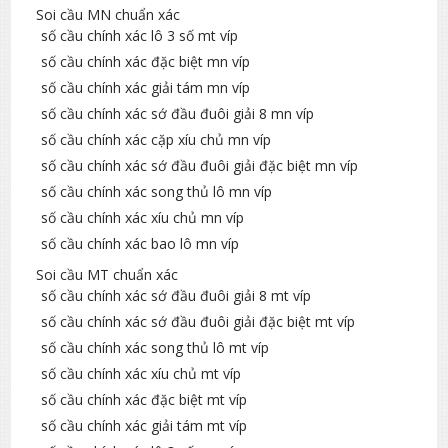
Soi cầu MN chuẩn xác
số cầu chính xác lô 3 số mt víp
số cầu chính xác đặc biệt mn víp
số cầu chính xác giải tám mn víp
số cầu chính xác sớ đầu đuôi giải 8 mn víp
số cầu chính xác cặp xíu chủ mn víp
số cầu chính xác sớ đầu đuôi giải đặc biệt mn víp
số cầu chính xác song thủ lô mn víp
số cầu chính xác xíu chủ mn víp
số cầu chính xác bao lô mn víp
Soi cầu MT chuẩn xác
số cầu chính xác sớ đầu đuôi giải 8 mt víp
số cầu chính xác sớ đầu đuôi giải đặc biệt mt víp
số cầu chính xác song thủ lô mt víp
số cầu chính xác xíu chủ mt víp
số cầu chính xác đặc biệt mt víp
số cầu chính xác giải tám mt víp