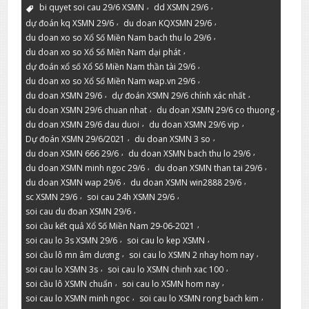
,
,
bi quyet soi cau 29/6 XSMN
dd XSMN 29/6
,
,
dự đoán kq XSMN 29/6
du doan KQXSMN 29/6
,
du doan xo so Xổ Số Miền Nam bach thu lo 29/6
,
du doan xo so Xổ Số Miền Nam dại phát
,
dự đoán xổ số Xổ Số Miền Nam thần tài 29/6
,
du doan xo so Xổ Số Miền Nam wap.vn 29/6
,
,
du doan XSMN 29/6
dự đoán XSMN 29/6 chính xác nhất
,
,
du doan XSMN 29/6 chuan nhat
du doan XSMN 29/6 co thuong
,
,
du doan XSMN 29/6 dau duoi
du doan XSMN 29/6 vip
,
,
Dự đoán XSMN 29/6/2021
du doan XSMN 3 so
,
,
du doan XSMN 666 29/6
du doan XSMN bach thu lo 29/6
,
,
du doan XSMN minh ngoc 29/6
du doan XSMN than tai 29/6
,
,
du doan XSMN wap 29/6
du doan XSMN win2888 29/6
,
,
sc XSMN 29/6
soi cau 24h XSMN 29/6
,
soi cau du đoan XSMN 29/6
,
soi cầu kết quả Xổ Số Miền Nam 29-06-2021
,
,
soi cau lo 3s XSMN 29/6
soi cau lo kep XSMN
,
,
soi cầu lô mn âm dương
soi cau lo XSMN 2 nhay hom nay
,
,
soi cau lo XSMN 3s
soi cau lo XSMN chinh xac 100
,
,
soi cầu lô XSMN chuẩn
soi cau lo XSMN hom nay
,
,
soi cau lo XSMN minh ngoc
soi cau lo XSMN rong bach kim