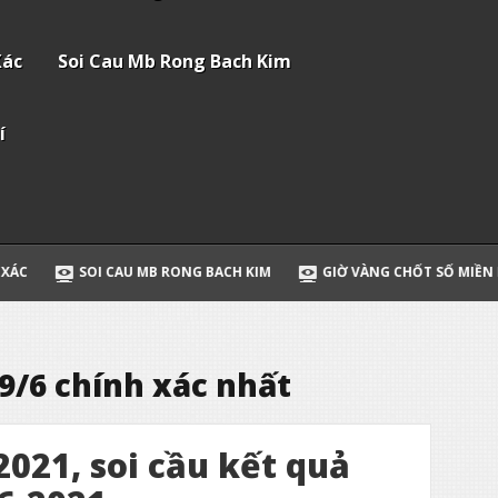
Xác
Soi Cau Mb Rong Bach Kim
í
 RONG BACH KIM
GIỜ VÀNG CHỐT SỐ MIỀN BẮC HÔM NAY – XỔ SỐ 6
/6 chính xác nhất
021, soi cầu kết quả