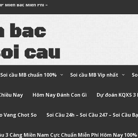
IP Miền Bắc Miễn Phí
IP Miền Bắc Miễn Phí –
n
b
a
c
 Miền Nam Cực Chuẩn
s
o
i
c
a
u
ay 100%
 Cầu 247 – Soi Cầu
 XÁC
Soi cầu MB chuẩn 100%
Soi cầu MB Víp nhất
So
g Bach Kim
ố Miền Bắc Hôm Nay –
Chiều Nay
Hôm Nay Đánh Con Gì
Dự đoán KQXS 3
o Vang Chot So
Soi Cầu 24h – Soi Cầu 247 – Soi Cầu
ầu 3 Càng Miền Nam Cực Chuẩn Miễn Phí Hôm Nay 100%