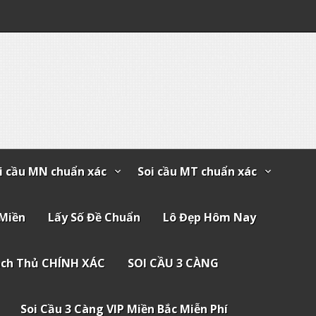
i cầu MN chuẩn xác
Soi cầu MT chuẩn xác
 Miền
Lấy Số Đề Chuẩn
Lô Đẹp Hôm Nay
 Bạch Thủ CHÍNH XÁC
SOI CẦU 3 CÀNG
Soi Cầu 3 Càng VIP Miền Bắc Miễn Phí