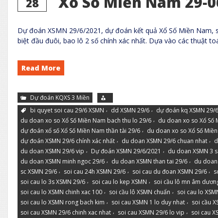
Xổ Số Miền Nam 29-0
28
Dự đoán XSMN 29/6/2021, dự đoán kết quả Xổ Số Miền Nam, so
biệt đầu đuôi, bao lô 2 số chính xác nhất. Dựa vào các thuật to
Read More
Dự đoán KQXS 3 Miền
,
,
bi quyet soi cau 29/6 XSMN
dd XSMN 29/6
dự đoán kq XSMN 29/
,
du doan xo so Xổ Số Miền Nam bach thu lo 29/6
du doan xo so Xổ Số 
,
dự đoán xổ số Xổ Số Miền Nam thần tài 29/6
du doan xo so Xổ Số Miề
,
,
dự đoán XSMN 29/6 chính xác nhất
du doan XSMN 29/6 chuan nhat
d
,
,
du doan XSMN 29/6 vip
Dự đoán XSMN 29/6/2021
du doan XSMN 3 
,
,
du doan XSMN minh ngoc 29/6
du doan XSMN than tai 29/6
du doan
,
,
,
sc XSMN 29/6
soi cau 24h XSMN 29/6
soi cau du đoan XSMN 29/6
s
,
,
soi cau lo 3s XSMN 29/6
soi cau lo kep XSMN
soi cầu lô mn âm dươn
,
,
soi cau lo XSMN chinh xac 100
soi cầu lô XSMN chuẩn
soi cau lo XS
,
,
soi cau lo XSMN rong bach kim
soi cau XSMN 1 lo duy nhat
soi cầu 
,
,
soi cau XSMN 29/6 chinh xac nhat
soi cau XSMN 29/6 lo vip
soi cau X