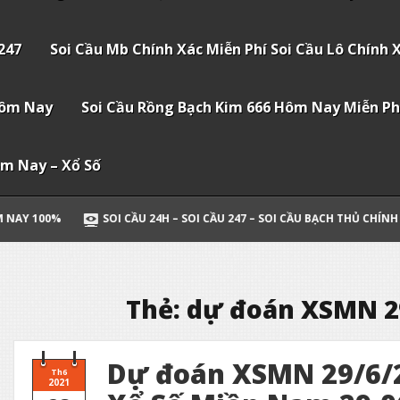
247
Soi Cầu Mb Chính Xác Miễn Phí Soi Cầu Lô Chính 
Hôm Nay
Soi Cầu Rồng Bạch Kim 666 Hôm Nay Miễn Ph
m Nay – Xổ Số
ẦU 24H – SOI CẦU 247 – SOI CẦU BẠCH THỦ CHÍNH XÁC
SOI CAU MB
Thẻ:
dự đoán XSMN 29
Dự đoán XSMN 29/6/2
Th6
2021