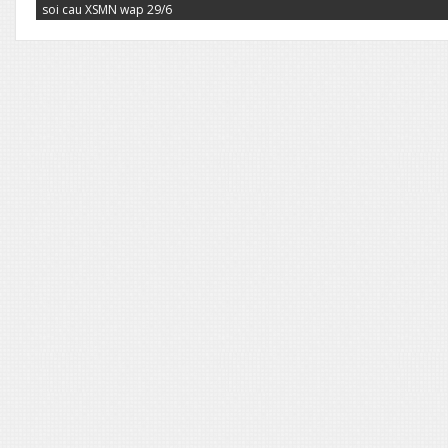
soi cau XSMN wap 29/6