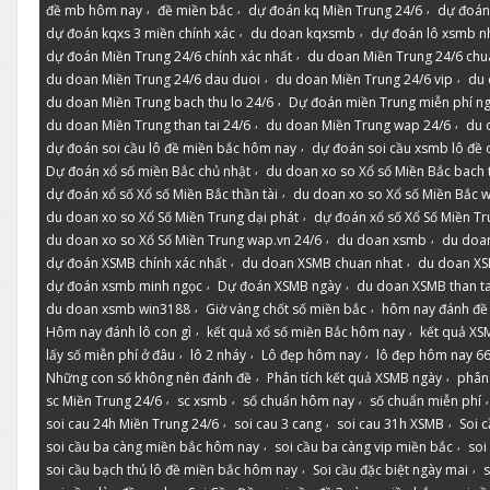
,
,
,
đề mb hôm nay
đề miền bắc
dự đoán kq Miền Trung 24/6
dự đoán
,
,
dự đoán kqxs 3 miền chính xác
du doan kqxsmb
dự đoán lô xsmb n
,
dự đoán Miền Trung 24/6 chính xác nhất
du doan Miền Trung 24/6 chu
,
,
du doan Miền Trung 24/6 dau duoi
du doan Miền Trung 24/6 vip
du 
,
du doan Miền Trung bach thu lo 24/6
Dự đoán miền Trung miễn phí ng
,
,
du doan Miền Trung than tai 24/6
du doan Miền Trung wap 24/6
du 
,
dự đoán soi cầu lô đề miền bắc hôm nay
dự đoán soi cầu xsmb lô đề 
,
Dự đoán xổ số miền Bắc chủ nhật
du doan xo so Xổ số Miền Bắc bach 
,
dự đoán xổ số Xổ số Miền Bắc thần tài
du doan xo so Xổ số Miền Bắc 
,
du doan xo so Xổ Số Miền Trung dại phát
dự đoán xổ số Xổ Số Miền Tru
,
,
du doan xo so Xổ Số Miền Trung wap.vn 24/6
du doan xsmb
du doa
,
,
dự đoán XSMB chính xác nhất
du doan XSMB chuan nhat
du doan XS
,
,
dự đoán xsmb minh ngọc
Dự đoán XSMB ngày
du doan XSMB than ta
,
,
du doan xsmb win3188
Giờ vàng chốt số miền bắc
hôm nay đánh đề 
,
,
Hôm nay đánh lô con gì
kết quả xổ số miền Bắc hôm nay
kết quả XS
,
,
,
lấy số miễn phí ở đâu
lô 2 nháy
Lô đẹp hôm nay
lô đẹp hôm nay 6
,
,
Những con số không nên đánh đề
Phân tích kết quả XSMB ngày
phân
,
,
,
sc Miền Trung 24/6
sc xsmb
số chuẩn hôm nay
số chuẩn miễn phí
,
,
,
soi cau 24h Miền Trung 24/6
soi cau 3 cang
soi cau 31h XSMB
Soi 
,
,
soi cầu ba càng miền bắc hôm nay
soi cầu ba càng vip miền bắc
soi
,
,
soi cầu bạch thủ lô đề miền bắc hôm nay
Soi cầu đặc biệt ngày mai