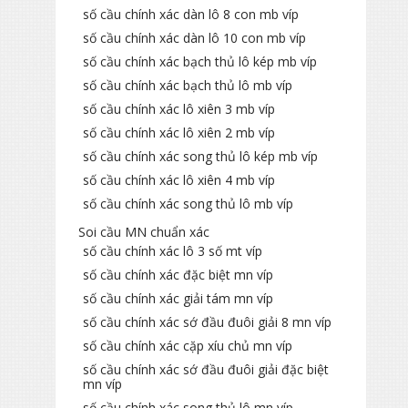
số cầu chính xác dàn lô 8 con mb víp
số cầu chính xác dàn lô 10 con mb víp
số cầu chính xác bạch thủ lô kép mb víp
số cầu chính xác bạch thủ lô mb víp
số cầu chính xác lô xiên 3 mb víp
số cầu chính xác lô xiên 2 mb víp
số cầu chính xác song thủ lô kép mb víp
số cầu chính xác lô xiên 4 mb víp
số cầu chính xác song thủ lô mb víp
Soi cầu MN chuẩn xác
số cầu chính xác lô 3 số mt víp
số cầu chính xác đặc biệt mn víp
số cầu chính xác giải tám mn víp
số cầu chính xác sớ đầu đuôi giải 8 mn víp
số cầu chính xác cặp xíu chủ mn víp
số cầu chính xác sớ đầu đuôi giải đặc biệt
mn víp
số cầu chính xác song thủ lô mn víp