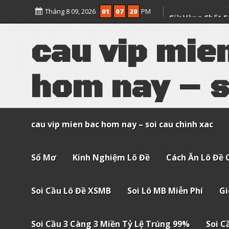
Skip
Soi Cau Mb Ron
Tháng 8 09, 2026
01
07
21
PM
to
content
Giờ Vàng Chốt S
c
a
u
v
i
p
m
i
e
Xổ Số 666
h
o
m
n
a
y
–
c
h
i
n
h
x
a
c
cau vip mien bac hom nay – soi cau chinh xac
t
r
a
n
g
w
e
b
c
h
ố
t
s
ố
c
h
u
ẩ
n
n
h
ấ
t
h
i
ệ
n
n
a
y
Sổ Mơ
Kinh Nghiệm Lô Đề
Cách Ăn Lô Đề 
Soi Cầu Lô Đề XSMB
Soi Lô MB Miễn Phí
Gi
Soi Cầu 3 Càng 3 Miền Tỷ Lệ Trúng 99%
Soi C