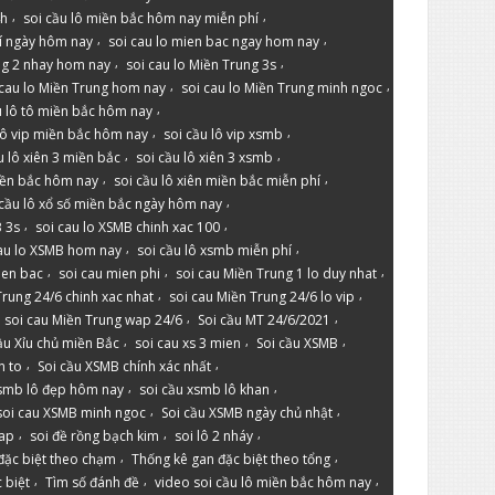
,
,
4h
soi cầu lô miền bắc hôm nay miễn phí
,
,
hí ngày hôm nay
soi cau lo mien bac ngay hom nay
,
,
ung 2 nhay hom nay
soi cau lo Miền Trung 3s
,
,
 cau lo Miền Trung hom nay
soi cau lo Miền Trung minh ngoc
,
u lô tô miền bắc hôm nay
,
,
lô vip miền bắc hôm nay
soi cầu lô vip xsmb
,
,
u lô xiên 3 miền bắc
soi cầu lô xiên 3 xsmb
,
,
miền bắc hôm nay
soi cầu lô xiên miền bắc miễn phí
,
 cầu lô xổ số miền bắc ngày hôm nay
,
,
B 3s
soi cau lo XSMB chinh xac 100
,
,
cau lo XSMB hom nay
soi cầu lô xsmb miễn phí
,
,
,
ien bac
soi cau mien phi
soi cau Miền Trung 1 lo duy nhat
,
,
Trung 24/6 chinh xac nhat
soi cau Miền Trung 24/6 lo vip
,
,
,
soi cau Miền Trung wap 24/6
Soi cầu MT 24/6/2021
,
,
,
ầu Xỉu chủ miền Bắc
soi cau xs 3 mien
Soi cầu XSMB
,
,
n to
Soi cầu XSMB chính xác nhất
,
,
xsmb lô đẹp hôm nay
soi cầu xsmb lô khan
,
,
soi cau XSMB minh ngoc
Soi cầu XSMB ngày chủ nhật
,
,
,
wap
soi đề rồng bạch kim
soi lô 2 nháy
,
,
đặc biệt theo chạm
Thống kê gan đặc biệt theo tổng
,
,
,
 biệt
Tìm số đánh đề
video soi cầu lô miền bắc hôm nay