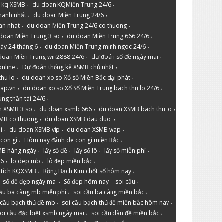
,
,
 kq XSMB
du doan KQMiền Trung 24/6
,
,
hanh nhất
du doan Miền Trung 24/6
,
,
an nhat
du doan Miền Trung 24/6 co thuong
,
,
doan Miền Trung 3 so
du doan Miền Trung 666 24/6
,
,
ày 24 tháng 6
du doan Miền Trung minh ngoc 24/6
,
,
doan Miền Trung win2888 24/6
dự đoán số đề ngày mai
,
,
online
Dự đoán thống kê XSMB chủ nhật
,
,
thu lo
du doan xo so Xổ số Miền Bắc dại phát
,
,
wap.vn
du doan xo so Xổ Số Miền Trung bach thu lo 24/6
,
ng thần tài 24/6
,
,
,
n XSMB 3 so
du doan xsmb 666
du doan XSMB bach thu lo
,
,
MB co thuong
du doan XSMB dau duoi
,
,
,
i
du doan XSMB vip
du doan XSMB wap
,
,
con gì
Hôm nay đánh de con gì miền Bắc
,
,
,
,
MB hàng ngày
lấy số đề
lấy số lô
lấy số miễn phí
,
,
,
66
lo dep mb
lô đẹp miền bắc
,
,
 tích KQXSMB
Rồng Bạch Kim chốt số hôm nay
,
,
,
,
số đề đẹp ngày mai
Số đẹp hôm nay
soi cầu
,
,
cầu ba càng mb miễn phí
soi cầu ba càng miền bắc
,
,
 cầu bạch thủ đề mb
soi cầu bạch thủ đề miền bắc hôm nay
,
,
soi cầu đặc biệt xsmb ngày mai
soi cầu dàn đề miền bắc