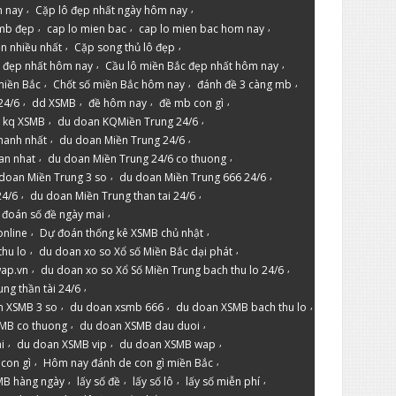
,
,
m nay
Cặp lô đẹp nhất ngày hôm nay
,
,
,
 mb đẹp
cap lo mien bac
cap lo mien bac hom nay
,
,
ện nhiều nhất
Cặp song thủ lô đẹp
,
,
t đẹp nhất hôm nay
Cầu lô miền Bắc đẹp nhất hôm nay
,
,
,
miền Bắc
Chốt số miền Bắc hôm nay
đánh đề 3 càng mb
,
,
,
,
24/6
dd XSMB
đề hôm nay
đề mb con gì
,
,
 kq XSMB
du doan KQMiền Trung 24/6
,
,
hanh nhất
du doan Miền Trung 24/6
,
,
an nhat
du doan Miền Trung 24/6 co thuong
,
,
doan Miền Trung 3 so
du doan Miền Trung 666 24/6
,
,
24/6
du doan Miền Trung than tai 24/6
,
 đoán số đề ngày mai
,
,
online
Dự đoán thống kê XSMB chủ nhật
,
,
thu lo
du doan xo so Xổ số Miền Bắc dại phát
,
,
wap.vn
du doan xo so Xổ Số Miền Trung bach thu lo 24/6
,
ng thần tài 24/6
,
,
,
n XSMB 3 so
du doan xsmb 666
du doan XSMB bach thu lo
,
,
MB co thuong
du doan XSMB dau duoi
,
,
,
i
du doan XSMB vip
du doan XSMB wap
,
,
con gì
Hôm nay đánh de con gì miền Bắc
,
,
,
,
MB hàng ngày
lấy số đề
lấy số lô
lấy số miễn phí