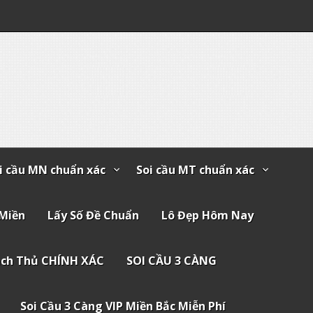
i cầu MN chuẩn xác
Soi cầu MT chuẩn xác
 Miền
Lấy Số Đề Chuẩn
Lô Đẹp Hôm Nay
 Bạch Thủ CHÍNH XÁC
SOI CẦU 3 CÀNG
Soi Cầu 3 Càng VIP Miền Bắc Miễn Phí