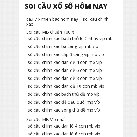
SOI CẦU XỔ SỐ HÔM NAY
cau vip mien bac hom nay – soi cau chinh
xac
Soi cầu MB chuẩn 100%
số cầu chính xác bạch thủ lô 2 nháy víp mb
số cầu chính xác ba càng víp mb víp
số cầu chính xác cặp 3 càng víp mb víp
số cầu chính xác dàn đề 4 con mb víp
số cầu chính xác dàn đề 6 con mb víp
số cầu chính xác dàn đề 8 con mb víp
số cầu chính xác dàn đề 10 con mb víp
số cầu chính xác bạch thủ đề mb víp
số cầu chính xác đề đầu đuôi mb víp
số cầu chính xác song thủ đề mb víp
Soi cầu MB Víp nhất
số cầu chính xác dàn lô 4 con mb víp
số cầu chính xác dàn lô 6 con mb víp