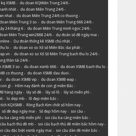
,
,
 kq XSMB
du doan KQMiền Trung 24/6
,
,
hanh nhất
du doan Miền Trung 24/6
,
,
an nhat
du doan Miền Trung 24/6 co thuong
,
,
doan Miền Trung 3 so
du doan Miền Trung 666 24/6
,
,
ày 24 tháng 6
du doan Miền Trung minh ngoc 24/6
,
,
doan Miền Trung win2888 24/6
dự đoán số đề ngày mai
,
,
online
Dự đoán thống kê XSMB chủ nhật
,
,
thu lo
du doan xo so Xổ số Miền Bắc dại phát
,
,
wap.vn
du doan xo so Xổ Số Miền Trung bach thu lo 24/6
,
ng thần tài 24/6
,
,
,
n XSMB 3 so
du doan xsmb 666
du doan XSMB bach thu lo
,
,
MB co thuong
du doan XSMB dau duoi
,
,
,
i
du doan XSMB vip
du doan XSMB wap
,
,
con gì
Hôm nay đánh de con gì miền Bắc
,
,
,
,
MB hàng ngày
lấy số đề
lấy số lô
lấy số miễn phí
,
,
,
66
lo dep mb
lô đẹp miền bắc
,
,
 tích KQXSMB
Rồng Bạch Kim chốt số hôm nay
,
,
,
,
số đề đẹp ngày mai
Số đẹp hôm nay
soi cầu
,
,
cầu ba càng mb miễn phí
soi cầu ba càng miền bắc
,
,
 cầu bạch thủ đề mb
soi cầu bạch thủ đề miền bắc hôm nay
,
,
soi cầu đặc biệt xsmb ngày mai
soi cầu dàn đề miền bắc