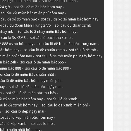
,
,
ầu đề bạch thủ miền bắc
soi cầu đề mb chuẩn
,
,
24 giờ
soi cầu đề miền bắc hom nay
,
soi cầu đề miền bắc miễn phí hôm nay
,
,
 cầu đề xổ số miền bắc
soi cầu đề xổ số miền bắc hôm nay
,
,
oi cau du đoan Miền Trung 24/6
soi cau du doan xsmb
,
,
 nhay mb
Soi cầu lô 2 nháy miền Bắc hôm nay
,
,
i cau lo 3s XSMB
soi cầu lô bạch thủ xsmb
,
,
đề 888 xsmb hôm nay
soi cầu lô đề ba miền bắc trung nam
,
,
,
 bắc hôm nay
soi cầu lô đề chuẩn xsmb
soi cầu lô đề mb
,
mb miễn phí hôm nay
soi cầu lô đề mb miễn phí ngày hôm nay
,
,
ền bắc 24h
soi cầu lô đề miền bắc 555
,
,
 miền bắc 888
soi cầu lô đề miền bắc 999
,
oi cầu lô đề miền Bắc chuẩn nhất
,
 cầu lô đề miền bắc hôm nay miễn phí
,
,
nay
soi cầu lô đề miền bắc ngày mai
,
,
ẩn
soi cầu lô đề miền bắc thứ bảy
,
,
 đề xổ số miền bắc hôm nay
soi cầu lô đề xsmb
,
,
cầu lô đề xsmb hôm nay
soi cầu lô de xsmb miễn phí
,
,
y
soi cầu lô đẹp ngày mai
,
soi cầu lô kép miền bắc hôm nay
,
,
 cầu lô kép xsmb
soi cau lo mb
,
n bắc chuẩn nhất hôm nay