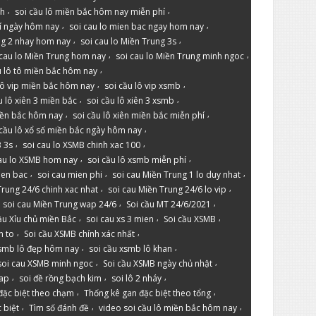
,
,
4h
soi cầu lô miền bắc hôm nay miễn phí
,
,
hí ngày hôm nay
soi cau lo mien bac ngay hom nay
,
,
ung 2 nhay hom nay
soi cau lo Miền Trung 3s
,
,
 cau lo Miền Trung hom nay
soi cau lo Miền Trung minh ngoc
,
u lô tô miền bắc hôm nay
,
,
lô vip miền bắc hôm nay
soi cầu lô vip xsmb
,
,
u lô xiên 3 miền bắc
soi cầu lô xiên 3 xsmb
,
,
miền bắc hôm nay
soi cầu lô xiên miền bắc miễn phí
,
 cầu lô xổ số miền bắc ngày hôm nay
,
,
B 3s
soi cau lo XSMB chinh xac 100
,
,
cau lo XSMB hom nay
soi cầu lô xsmb miễn phí
,
,
,
ien bac
soi cau mien phi
soi cau Miền Trung 1 lo duy nhat
,
,
Trung 24/6 chinh xac nhat
soi cau Miền Trung 24/6 lo vip
,
,
,
soi cau Miền Trung wap 24/6
Soi cầu MT 24/6/2021
,
,
,
ầu Xỉu chủ miền Bắc
soi cau xs 3 mien
Soi cầu XSMB
,
,
n to
Soi cầu XSMB chính xác nhất
,
,
xsmb lô đẹp hôm nay
soi cầu xsmb lô khan
,
,
soi cau XSMB minh ngoc
Soi cầu XSMB ngày chủ nhật
,
,
,
wap
soi đề rồng bạch kim
soi lô 2 nháy
,
,
đặc biệt theo chạm
Thống kê gan đặc biệt theo tổng
,
,
,
 biệt
Tìm số đánh đề
video soi cầu lô miền bắc hôm nay