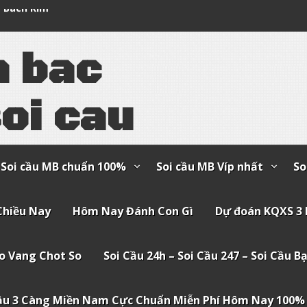
g Bach Kim
ố Miền Bắc Hôm Nay –
n
b
a
c
s
o
i
c
a
u
Soi cầu MB chuẩn 100%
Soi cầu MB Víp nhất
So
Chiều Nay
Hôm Nay Đánh Con Gì
Dự đoán KQXS 3
o Vang Chot So
Soi Cầu 24h – Soi Cầu 247 – Soi Cầu
ầu 3 Càng Miền Nam Cực Chuẩn Miễn Phí Hôm Nay 100%