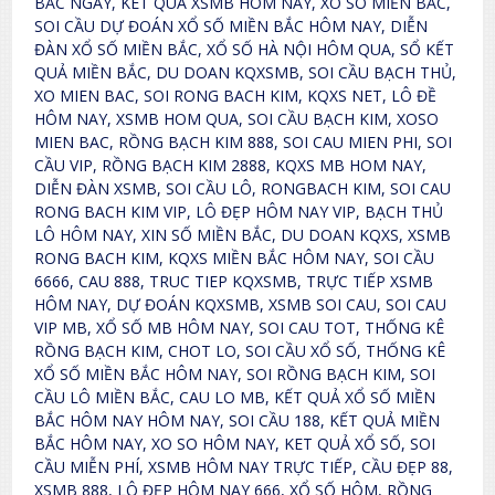
BẮC NGÀY, KET QUA XSMB HOM NAY, XO SO MIỀN BẮC,
SOI CẦU DỰ ĐOÁN XỔ SỐ MIỀN BẮC HÔM NAY, DIỄN
ĐÀN XỔ SỐ MIỀN BẮC, XỔ SỐ HÀ NỘI HÔM QUA, SỔ KẾT
QUẢ MIỀN BẮC, DU DOAN KQXSMB, SOI CẦU BẠCH THỦ,
XO MIEN BAC, SOI RONG BACH KIM, KQXS NET, LÔ ĐỀ
HÔM NAY, XSMB HOM QUA, SOI CẦU BẠCH KIM, XOSO
MIEN BAC, RỒNG BẠCH KIM 888, SOI CAU MIEN PHI, SOI
CẦU VIP, RỒNG BẠCH KIM 2888, KQXS MB HOM NAY,
DIỄN ĐÀN XSMB, SOI CẦU LÔ, RONGBACH KIM, SOI CAU
RONG BACH KIM VIP, LÔ ĐẸP HÔM NAY VIP, BẠCH THỦ
LÔ HÔM NAY, XIN SỐ MIỀN BẮC, DU DOAN KQXS, XSMB
RONG BACH KIM, KQXS MIỀN BẮC HÔM NAY, SOI CẦU
6666, CAU 888, TRUC TIEP KQXSMB, TRỰC TIẾP XSMB
HÔM NAY, DỰ ĐOÁN KQXSMB, XSMB SOI CAU, SOI CAU
VIP MB, XỔ SỐ MB HÔM NAY, SOI CAU TOT, THỐNG KÊ
RỒNG BẠCH KIM, CHOT LO, SOI CẦU XỔ SỐ, THỐNG KÊ
XỔ SỐ MIỀN BẮC HÔM NAY, SOI RỒNG BẠCH KIM, SOI
CẦU LÔ MIỀN BẮC, CAU LO MB, KẾT QUẢ XỔ SỐ MIỀN
BẮC HÔM NAY HÔM NAY, SOI CẦU 188, KẾT QUẢ MIỀN
BẮC HÔM NAY, XO SO HÔM NAY, KET QUẢ XỔ SỐ, SOI
CẦU MIỄN PHÍ, XSMB HÔM NAY TRỰC TIẾP, CẦU ĐẸP 88,
XSMB 888, LÔ ĐẸP HÔM NAY 666, XỔ SỐ HÔM, RỒNG