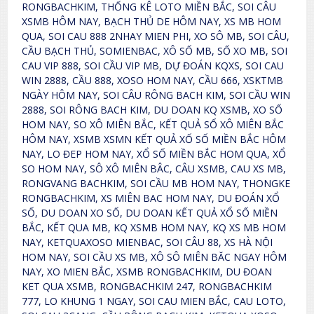
RONGBACHKIM, THỐNG KÊ LOTO MIỀN BẮC, SOI CÂU
XSMB HÔM NAY, BẠCH THỦ DE HÔM NAY, XS MB HOM
QUA, SOI CAU 888 2NHAY MIEN PHI, XO SÔ MB, SOI CÂU,
CẦU BẠCH THỦ, SOMIENBAC, XÔ SỐ MB, SỐ XO MB, SOI
CAU VIP 888, SOI CẦU VIP MB, DỰ ĐOÁN KQXS, SOI CAU
WIN 2888, CẦU 888, XOSO HOM NAY, CẦU 666, XSKTMB
NGÀY HÔM NAY, SOI CÂU RÔNG BACH KIM, SOI CẦU WIN
2888, SOI RÔNG BACH KIM, DU DOAN KQ XSMB, XO SỐ
HOM NAY, SO XÔ MIÊN BẮC, KẾT QUẢ SỔ XÔ MIÊN BẮC
HÔM NAY, XSMB XSMN KẾT QUẢ XỐ SỐ MIỀN BẮC HÔM
NAY, LO ĐEP HOM NAY, XỔ SỐ MIỀN BẮC HOM QUA, XỔ
SO HOM NAY, SÔ XÔ MIÊN BÂC, CÂU XSMB, CAU XS MB,
RONGVANG BACHKIM, SOI CẦU MB HOM NAY, THONGKE
RONGBACHKIM, XS MIÊN BAC HOM NAY, DU ĐOÁN XỔ
SỐ, DU DOAN XO SỐ, DU DOAN KẾT QUẢ XỔ SỐ MIỀN
BẮC, KẾT QUA MB, KQ XSMB HOM NAY, KQ XS MB HOM
NAY, KETQUAXOSO MIENBAC, SOI CÂU 88, XS HÀ NỘI
HOM NAY, SOI CẦU XS MB, XÔ SÔ MIÊN BĂC NGAY HÔM
NAY, XO MIEN BẮC, XSMB RONGBACHKIM, DU ĐOAN
KET QUA XSMB, RONGBACHKIM 247, RONGBACHKIM
777, LO KHUNG 1 NGAY, SOI CAU MIEN BẮC, CAU LOTO,