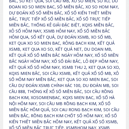
BAC, SO KET QUA, SOI CAU MB, XỔ SỐ MIỀN, SỐ XO, DU
ĐOAN XO SO MIEN BAC, SỐ MIỀN BẮC, XO SO HOM NAY,
DỰ ĐOÁN XỔ SỐ MIỀN BẮC, XỔ SỐ KIẾN THIẾT MIỀN
BẮC, TRỰC TIẾP XỔ SỐ MIỀN BẮC, XỔ SỐ TRỰC TIẾP
MIỀN BẮC, THỐNG KÊ GIẢI ĐẶC BIỆT, KQXS MIỀN BẮC,
XÔ SỐ HÔM NAY, XSMB HÔM NAY, XỔ SỐ MIỀN BẮC
HÔM QUA, SỔ KẾT QUẢ, DỰ ĐOÁN XSMB, XO SỐ MB,
KET QUA XO SO MIEN BAC, RÔNG BACH KIM, KẾT QUẢ
XSMB, KET QUA XO SO, KẾT QUẢ NET, DU DOAN MB,
KẾT QUẢ XỔ SỐ MIỀN BẮC NGÀY HÔM NAY, XỔ SỐ MIỀN
BẮC NGÀY HÔM NAY, XỔ SỐ ĐÀI BẮC, LÔ ĐẸP HÔM NAY,
KẾT QUẢ XỔ SỐ HÔM NAY, XSMB THU 2, KET QUA SO XO,
KQXS MIEN BẮC, SOI CẦU XSMB, KẾT QUẢ XỔ SỐ MB, XÔ
SỐ HÔM NAY MIỀN BẮC, KET QUA SO XO MIEN BAC, SOI
CẦU DỰ ĐOÁN XSMB CHÍNH XÁC 100, DU ĐOÁN MB, SOI
CẦU 888, THỐNG KÊ XỔ SỐ MIỀN BẮC, SOI CẦU RỒNG
BẠCH KIM, XOSOMIENBAC, KQXS MIEN BAC, XỔ SỐ HÀ
NỘI HÔM NAY, SOI CẦU MB RỒNG BẠCH KIM, XỔ SỐ
MIỀN BẮC HÔM QUẢ, SOI CAU RONG BẠCH KIM, SOI CẦU
MIỀN BẮC, RỒNG BẠCH KIM CHỐT SỐ HÔM NAY, XỔ SỐ
KIẾN THIẾT MIỀN BẮC HÔM NAY, KẾT QUẢ XỔ SỐ XSMB,
XỔ SỐ MIỀN BẮC TRỰC TIẾP, XSMBHOM NAY, XSMB