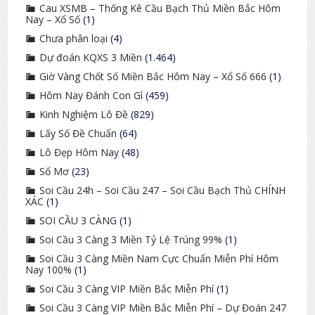
Cau XSMB – Thống Kê Cầu Bạch Thủ Miền Bắc Hôm
Nay – Xổ Số
(1)
Chưa phân loại
(4)
Dự đoán KQXS 3 Miền
(1.464)
Giờ Vàng Chốt Số Miền Bắc Hôm Nay – Xổ Số 666
(1)
Hôm Nay Đánh Con Gì
(459)
Kinh Nghiệm Lô Đề
(829)
Lấy Số Đề Chuẩn
(64)
Lô Đẹp Hôm Nay
(48)
Sổ Mơ
(23)
Soi Cầu 24h – Soi Cầu 247 – Soi Cầu Bạch Thủ CHÍNH
XÁC
(1)
SOI CẦU 3 CÀNG
(1)
Soi Cầu 3 Càng 3 Miền Tỷ Lệ Trúng 99%
(1)
Soi Cầu 3 Càng Miền Nam Cực Chuẩn Miễn Phí Hôm
Nay 100%
(1)
Soi Cầu 3 Càng VIP Miền Bắc Miễn Phí
(1)
Soi Cầu 3 Càng VIP Miền Bắc Miễn Phí – Dự Đoán 247