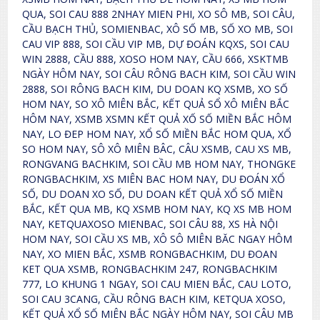
QUA, SOI CAU 888 2NHAY MIEN PHI, XO SÔ MB, SOI CÂU,
CẦU BẠCH THỦ, SOMIENBAC, XÔ SỐ MB, SỐ XO MB, SOI
CAU VIP 888, SOI CẦU VIP MB, DỰ ĐOÁN KQXS, SOI CAU
WIN 2888, CẦU 888, XOSO HOM NAY, CẦU 666, XSKTMB
NGÀY HÔM NAY, SOI CÂU RÔNG BACH KIM, SOI CẦU WIN
2888, SOI RÔNG BACH KIM, DU DOAN KQ XSMB, XO SỐ
HOM NAY, SO XÔ MIÊN BẮC, KẾT QUẢ SỔ XÔ MIÊN BẮC
HÔM NAY, XSMB XSMN KẾT QUẢ XỐ SỐ MIỀN BẮC HÔM
NAY, LO ĐEP HOM NAY, XỔ SỐ MIỀN BẮC HOM QUA, XỔ
SO HOM NAY, SÔ XÔ MIÊN BÂC, CÂU XSMB, CAU XS MB,
RONGVANG BACHKIM, SOI CẦU MB HOM NAY, THONGKE
RONGBACHKIM, XS MIÊN BAC HOM NAY, DU ĐOÁN XỔ
SỐ, DU DOAN XO SỐ, DU DOAN KẾT QUẢ XỔ SỐ MIỀN
BẮC, KẾT QUA MB, KQ XSMB HOM NAY, KQ XS MB HOM
NAY, KETQUAXOSO MIENBAC, SOI CÂU 88, XS HÀ NỘI
HOM NAY, SOI CẦU XS MB, XÔ SÔ MIÊN BĂC NGAY HÔM
NAY, XO MIEN BẮC, XSMB RONGBACHKIM, DU ĐOAN
KET QUA XSMB, RONGBACHKIM 247, RONGBACHKIM
777, LO KHUNG 1 NGAY, SOI CAU MIEN BẮC, CAU LOTO,
SOI CAU 3CANG, CẦU RÔNG BACH KIM, KETQUA XOSO,
KẾT QUẢ XỔ SỐ MIÊN BẮC NGÀY HÔM NAY, SOI CÂU MB