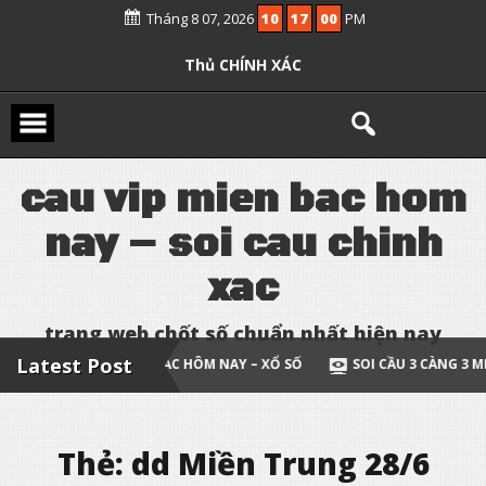
Skip
Miễn Phí Hôm Nay 100%
Tháng 8 07, 2026
10
17
01
PM
to
content
Soi Cầu 24h – Soi Cầu 247 – Soi Cầu Bạch
Thủ CHÍNH XÁC
Soi Cau Mb Rong Bach Kim
Giờ Vàng Chốt Số Miền Bắc Hôm Nay –
Xổ Số 666
c
a
u
v
i
p
m
i
e
n
b
a
c
h
o
m
n
a
y
–
s
o
i
c
a
u
c
h
i
n
h
x
a
c
t
r
a
n
g
w
e
b
c
h
ố
t
s
ố
c
h
u
ẩ
n
n
h
ấ
t
h
i
ệ
n
n
a
y
Latest Post
THỦ MIỀN BẮC HÔM NAY – XỔ SỐ
SOI CẦU 3 CÀNG 3 MIỀN TỶ LỆ T
Thẻ:
dd Miền Trung 28/6