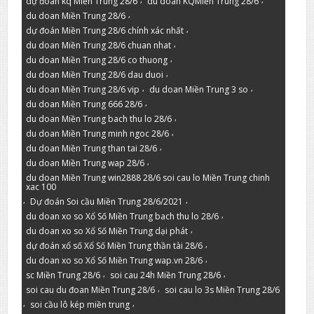
dự đoán kq Miền Trung 28/6
du doan KQMiền Trung 28/6
,
du doan Miền Trung 28/6
,
dự đoán Miền Trung 28/6 chính xác nhất
,
du doan Miền Trung 28/6 chuan nhat
,
du doan Miền Trung 28/6 co thuong
,
du doan Miền Trung 28/6 dau duoi
,
,
du doan Miền Trung 28/6 vip
du doan Miền Trung 3 so
,
du doan Miền Trung 666 28/6
,
du doan Miền Trung bach thu lo 28/6
,
du doan Miền Trung minh ngoc 28/6
,
du doan Miền Trung than tai 28/6
,
du doan Miền Trung wap 28/6
du doan Miền Trung win2888 28/6 soi cau lo Miền Trung chinh
xac 100
,
,
Dự đoán Soi cầu Miền Trung 28/6/2021
,
du doan xo so Xổ Số Miền Trung bach thu lo 28/6
,
du doan xo so Xổ Số Miền Trung dại phát
,
dự đoán xổ số Xổ Số Miền Trung thần tài 28/6
,
du doan xo so Xổ Số Miền Trung wap.vn 28/6
,
,
sc Miền Trung 28/6
soi cau 24h Miền Trung 28/6
,
soi cau du đoan Miền Trung 28/6
soi cau lo 3s Miền Trung 28/6
,
,
soi cầu lô kép miền trung