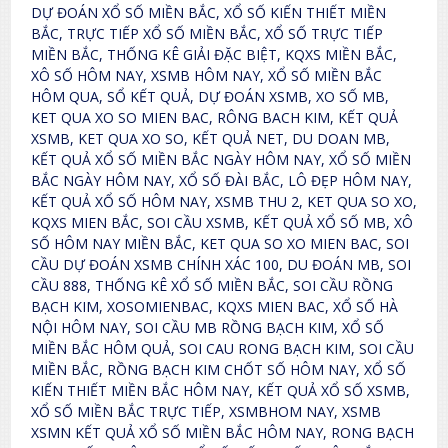
DỰ ĐOÁN XỔ SỐ MIỀN BẮC, XỔ SỐ KIẾN THIẾT MIỀN
BẮC, TRỰC TIẾP XỔ SỐ MIỀN BẮC, XỔ SỐ TRỰC TIẾP
MIỀN BẮC, THỐNG KÊ GIẢI ĐẶC BIỆT, KQXS MIỀN BẮC,
XÔ SỐ HÔM NAY, XSMB HÔM NAY, XỔ SỐ MIỀN BẮC
HÔM QUA, SỔ KẾT QUẢ, DỰ ĐOÁN XSMB, XO SỐ MB,
KET QUA XO SO MIEN BAC, RÔNG BACH KIM, KẾT QUẢ
XSMB, KET QUA XO SO, KẾT QUẢ NET, DU DOAN MB,
KẾT QUẢ XỔ SỐ MIỀN BẮC NGÀY HÔM NAY, XỔ SỐ MIỀN
BẮC NGÀY HÔM NAY, XỔ SỐ ĐÀI BẮC, LÔ ĐẸP HÔM NAY,
KẾT QUẢ XỔ SỐ HÔM NAY, XSMB THU 2, KET QUA SO XO,
KQXS MIEN BẮC, SOI CẦU XSMB, KẾT QUẢ XỔ SỐ MB, XÔ
SỐ HÔM NAY MIỀN BẮC, KET QUA SO XO MIEN BAC, SOI
CẦU DỰ ĐOÁN XSMB CHÍNH XÁC 100, DU ĐOÁN MB, SOI
CẦU 888, THỐNG KÊ XỔ SỐ MIỀN BẮC, SOI CẦU RỒNG
BẠCH KIM, XOSOMIENBAC, KQXS MIEN BAC, XỔ SỐ HÀ
NỘI HÔM NAY, SOI CẦU MB RỒNG BẠCH KIM, XỔ SỐ
MIỀN BẮC HÔM QUẢ, SOI CAU RONG BẠCH KIM, SOI CẦU
MIỀN BẮC, RỒNG BẠCH KIM CHỐT SỐ HÔM NAY, XỔ SỐ
KIẾN THIẾT MIỀN BẮC HÔM NAY, KẾT QUẢ XỔ SỐ XSMB,
XỔ SỐ MIỀN BẮC TRỰC TIẾP, XSMBHOM NAY, XSMB
XSMN KẾT QUẢ XỔ SỐ MIỀN BẮC HÔM NAY, RONG BẠCH