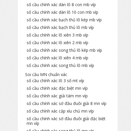
số cầu chính xác dàn lô 8 con mb víp
số cầu chính xác dàn lô 10 con mb víp
số cầu chính xác bạch thủ lô kép mb víp
số cầu chính xác bạch thủ lô mb víp
số cầu chính xác lô xiên 3 mb víp
số cầu chính xác lô xiên 2 mb víp
số cầu chính xác song thủ lô kép mb víp
số cầu chính xác lô xiên 4 mb víp
số cầu chính xác song thủ lô mb víp
Soi cầu MN chuẩn xác
số cầu chính xác lô 3 số mt víp
số cầu chính xác đặc biệt mn víp
số cầu chính xác giải tám mn víp
số cầu chính xác sớ đầu đuôi giải 8 mn víp
số cầu chính xác cặp xíu chủ mn víp
số cầu chính xác sớ đầu đuôi giải đặc biệt
mn víp
số cầu chính xác song thủ lô mn víp