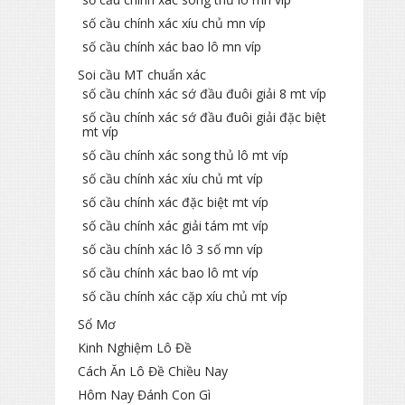
số cầu chính xác xíu chủ mn víp
số cầu chính xác bao lô mn víp
Soi cầu MT chuẩn xác
số cầu chính xác sớ đầu đuôi giải 8 mt víp
số cầu chính xác sớ đầu đuôi giải đặc biệt
mt víp
số cầu chính xác song thủ lô mt víp
số cầu chính xác xíu chủ mt víp
số cầu chính xác đặc biệt mt víp
số cầu chính xác giải tám mt víp
số cầu chính xác lô 3 số mn víp
số cầu chính xác bao lô mt víp
số cầu chính xác cặp xíu chủ mt víp
Sổ Mơ
Kinh Nghiệm Lô Đề
Cách Ăn Lô Đề Chiều Nay
Hôm Nay Đánh Con Gì