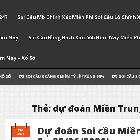
247
Soi Cầu Mb Chính Xác Miễn Phí Soi Cầu Lô Chính 
Hôm Nay
Soi Cầu Rồng Bạch Kim 666 Hôm Nay Miễn Ph
m Nay – Xổ Số
ÀNG 3 MIỀN TỶ LỆ TRÚNG 99%
SOI CẦU 3 CÀNG VIP MIỀN BẮC MIỄN 
Thẻ:
dự đoán Miền Trung
Dự đoán Soi cầu Miề
Th6
2021