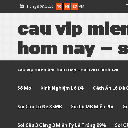
Bạch Thủ CHÍNH
Skip
Tháng 8 08, 2026
10
58
29
PM
to
Soi Cau Mb Ron
content
Giờ Vàng Chốt S
c
a
u
v
i
p
m
i
e
Xổ Số 666
h
o
m
n
a
y
–
c
h
i
n
h
x
a
c
cau vip mien bac hom nay – soi cau chinh xac
t
r
a
n
g
w
e
b
c
h
ố
t
s
ố
c
h
u
ẩ
n
n
h
ấ
t
h
i
ệ
n
n
a
y
Sổ Mơ
Kinh Nghiệm Lô Đề
Cách Ăn Lô Đề 
Soi Cầu Lô Đề XSMB
Soi Lô MB Miễn Phí
Gi
Soi Cầu 3 Càng 3 Miền Tỷ Lệ Trúng 99%
Soi C