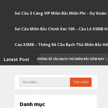
Soi Cầu 3 Càng VIP Miền Bắc Miễn Phí – Dự Đoán 
Soi Cầu Miền Bắc Chính Xác 100 – Cầu Lô XSMB 
Cau XSMB – Thống Kê Cầu Bạch Thủ Miền Bắc Hô
Latest Post
THỐNG KÊ CẦU BẠCH THỦ MIỀN BẮC HÔM NAY – XỔ SỐ
SOI CẦU 3 C
Tìm
kiếm
cho:
Danh mục