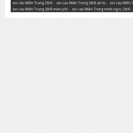
,
,
soi cầu Miền Trung 28/6
soi cau Miền Trung 28/6 an to
soi cau Miền 
,
soi cau Miền Trung 28/6 mien phi
soi cau Miền Trung minh ngoc 28/6