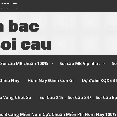
 XÁC
g Bach Kim
ố Miền Bắc Hôm Nay –
n
b
a
c
s
o
i
c
a
u
Soi cầu MB chuẩn 100%
Soi cầu MB Víp nhất
So
Chiều Nay
Hôm Nay Đánh Con Gì
Dự đoán KQXS 3
o Vang Chot So
Soi Cầu 24h – Soi Cầu 247 – Soi Cầu
ầu 3 Càng Miền Nam Cực Chuẩn Miễn Phí Hôm Nay 100%