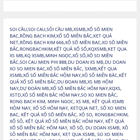
SOI CẦU,SOI CAU,SÔI CẦU MB,XSMB,XỔ SỐ MIEN
BAC,RỒNG BẠCH KIM,XỔ SỐ MIÊN BẮC,KET QUẢ
NET,RỒNG BẠCH KIM 666,XỔ SỐ MIỀN BAC,XO SỐ MIỀN
BẮC,RONGBẠCHKIM,KẾT QUẢ XỔ SỐ,KQXSMB,KET QUA
XS MB,KQ XSMB,MINH NGỌC,XÔ SỐ,XỔ SO MIỀN
BẮC,SOI CAU MIEN PHI 888,DU DOAN XS MB,DU DOAN
XO SO MIEN BAC,XỔ SỐ MIỀN BẮC, SXMB,KẾT QUA
XSMB,XỔ SỐ MIÊN BẮC HÔM NAY,XÔ SÔ MIÊN BĂC,KẾT
QUẢ XỔ SỐ MIỀN BẮC,DU ĐOAN MB,XS MB HÔM
NAY,DỰ ĐOÁN MB,XỔ SỐ MIỀN BẮC HÔM NAY,KQXS,
XSTD,XÔ SỐ MIỀN BẮC HÔM NAY,SO XO MIEN BẮC,
RONG BACH KIM, MINH NGOC, XS MB, KÊT QUẢ XSMB
HÔM NAY, XỔ SỐ HÔM NAY, KETQUA NET, SỐ XO MIEN
BAC, KẾT QUẢ XỔ SỐ MIÊN BẮC, XÔ SO, RONGBACHKIM,
XỔ SÔ, KẾT QUẢ XỔ SỐ MIỀN BẮC HÔM NAY, KẾT QUẢ
XỔ SỐ MIÊN BẮC HÔM NAY, XỔ SỐ, DU DOAN XSMB, XÔ
SÔ MIÊN BĂC HÔM NAY, KET QUA XSMB, SO XO MIEN