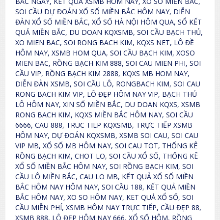
BẮC NGÀY, KET QUA XSMB HOM NAY, XO SO MIỀN BẮC,
SOI CẦU DỰ ĐOÁN XỔ SỐ MIỀN BẮC HÔM NAY, DIỄN
ĐÀN XỔ SỐ MIỀN BẮC, XỔ SỐ HÀ NỘI HÔM QUA, SỔ KẾT
QUẢ MIỀN BẮC, DU DOAN KQXSMB, SOI CẦU BẠCH THỦ,
XO MIEN BAC, SOI RONG BACH KIM, KQXS NET, LÔ ĐỀ
HÔM NAY, XSMB HOM QUA, SOI CẦU BẠCH KIM, XOSO
MIEN BAC, RỒNG BẠCH KIM 888, SOI CAU MIEN PHI, SOI
CẦU VIP, RỒNG BẠCH KIM 2888, KQXS MB HOM NAY,
DIỄN ĐÀN XSMB, SOI CẦU LÔ, RONGBACH KIM, SOI CAU
RONG BACH KIM VIP, LÔ ĐẸP HÔM NAY VIP, BẠCH THỦ
LÔ HÔM NAY, XIN SỐ MIỀN BẮC, DU DOAN KQXS, XSMB
RONG BACH KIM, KQXS MIỀN BẮC HÔM NAY, SOI CẦU
6666, CAU 888, TRUC TIEP KQXSMB, TRỰC TIẾP XSMB
HÔM NAY, DỰ ĐOÁN KQXSMB, XSMB SOI CAU, SOI CAU
VIP MB, XỔ SỐ MB HÔM NAY, SOI CAU TOT, THỐNG KÊ
RỒNG BẠCH KIM, CHOT LO, SOI CẦU XỔ SỐ, THỐNG KÊ
XỔ SỐ MIỀN BẮC HÔM NAY, SOI RỒNG BẠCH KIM, SOI
CẦU LÔ MIỀN BẮC, CAU LO MB, KẾT QUẢ XỔ SỐ MIỀN
BẮC HÔM NAY HÔM NAY, SOI CẦU 188, KẾT QUẢ MIỀN
BẮC HÔM NAY, XO SO HÔM NAY, KET QUẢ XỔ SỐ, SOI
CẦU MIỄN PHÍ, XSMB HÔM NAY TRỰC TIẾP, CẦU ĐẸP 88,
XSMB 888, LÔ ĐẸP HÔM NAY 666, XỔ SỐ HÔM, RỒNG