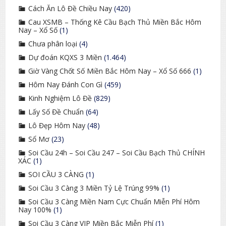
Cách Ăn Lô Đề Chiều Nay
(420)
Cau XSMB – Thống Kê Cầu Bạch Thủ Miền Bắc Hôm
Nay – Xổ Số
(1)
Chưa phân loại
(4)
Dự đoán KQXS 3 Miền
(1.464)
Giờ Vàng Chốt Số Miền Bắc Hôm Nay – Xổ Số 666
(1)
Hôm Nay Đánh Con Gì
(459)
Kinh Nghiệm Lô Đề
(829)
Lấy Số Đề Chuẩn
(64)
Lô Đẹp Hôm Nay
(48)
Sổ Mơ
(23)
Soi Cầu 24h – Soi Cầu 247 – Soi Cầu Bạch Thủ CHÍNH
XÁC
(1)
SOI CẦU 3 CÀNG
(1)
Soi Cầu 3 Càng 3 Miền Tỷ Lệ Trúng 99%
(1)
Soi Cầu 3 Càng Miền Nam Cực Chuẩn Miễn Phí Hôm
Nay 100%
(1)
Soi Cầu 3 Càng VIP Miền Bắc Miễn Phí
(1)