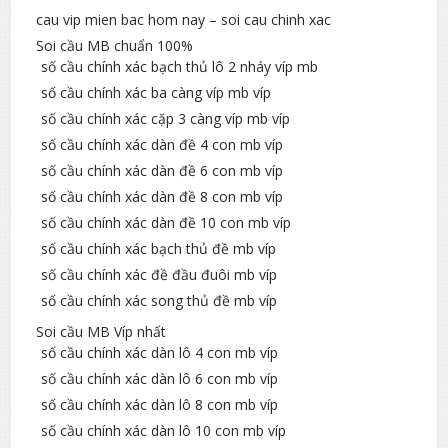
cau vip mien bac hom nay – soi cau chinh xac
Soi cầu MB chuẩn 100%
số cầu chính xác bạch thủ lô 2 nháy víp mb
số cầu chính xác ba càng víp mb víp
số cầu chính xác cặp 3 càng víp mb víp
số cầu chính xác dàn đề 4 con mb víp
số cầu chính xác dàn đề 6 con mb víp
số cầu chính xác dàn đề 8 con mb víp
số cầu chính xác dàn đề 10 con mb víp
số cầu chính xác bạch thủ đề mb víp
số cầu chính xác đề đầu đuôi mb víp
số cầu chính xác song thủ đề mb víp
Soi cầu MB Víp nhất
số cầu chính xác dàn lô 4 con mb víp
số cầu chính xác dàn lô 6 con mb víp
số cầu chính xác dàn lô 8 con mb víp
số cầu chính xác dàn lô 10 con mb víp