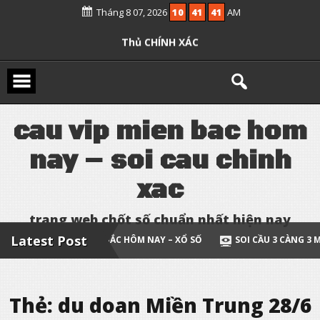
Skip
Miễn Phí Hôm Nay 100%
Tháng 8 07, 2026
10
41
42
AM
to
content
Soi Cầu 24h – Soi Cầu 247 – Soi Cầu Bạch
Thủ CHÍNH XÁC
Soi Cau Mb Rong Bach Kim
Giờ Vàng Chốt Số Miền Bắc Hôm Nay –
Xổ Số 666
c
a
u
v
i
p
m
i
e
n
b
a
c
h
o
m
n
a
y
–
s
o
i
c
a
u
c
h
i
n
h
x
a
c
t
r
a
n
g
w
e
b
c
h
ố
t
s
ố
c
h
u
ẩ
n
n
h
ấ
t
h
i
ệ
n
n
a
y
Latest Post
THỦ MIỀN BẮC HÔM NAY – XỔ SỐ
SOI CẦU 3 CÀNG 3 MIỀN TỶ LỆ T
Thẻ:
du doan Miền Trung 28/6