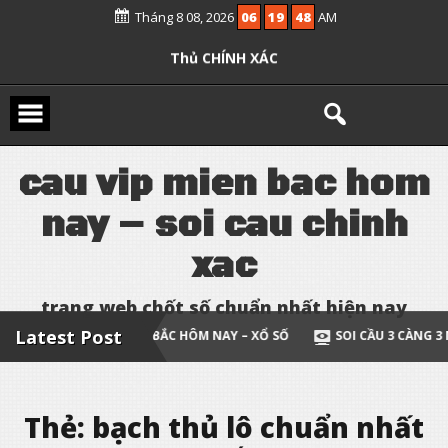
Skip
Miễn Phí Hôm Nay 100%
Tháng 8 08, 2026
06
19
49
AM
to
content
Soi Cầu 24h – Soi Cầu 247 – Soi Cầu Bạch
Thủ CHÍNH XÁC
Soi Cau Mb Rong Bach Kim
Giờ Vàng Chốt Số Miền Bắc Hôm Nay –
Xổ Số 666
c
a
u
v
i
p
m
i
e
n
b
a
c
h
o
m
n
a
y
–
s
o
i
c
a
u
c
h
i
n
h
x
a
c
t
r
a
n
g
w
e
b
c
h
ố
t
s
ố
c
h
u
ẩ
n
n
h
ấ
t
h
i
ệ
n
n
a
y
Latest Post
H THỦ MIỀN BẮC HÔM NAY – XỔ SỐ
SOI CẦU 3 CÀNG 3 MIỀN TỶ LỆ
Thẻ:
bạch thủ lô chuẩn nhất