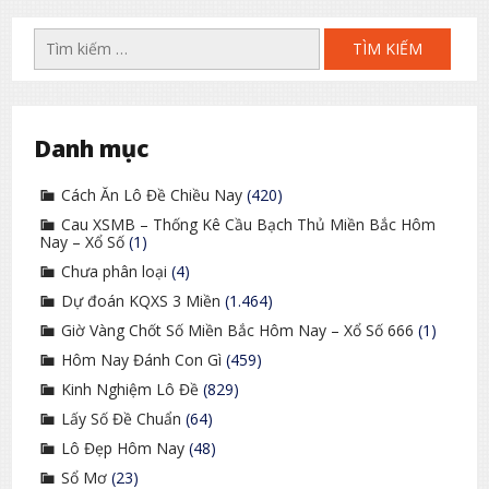
Tìm
kiếm
cho:
Danh mục
Cách Ăn Lô Đề Chiều Nay
(420)
Cau XSMB – Thống Kê Cầu Bạch Thủ Miền Bắc Hôm
Nay – Xổ Số
(1)
Chưa phân loại
(4)
Dự đoán KQXS 3 Miền
(1.464)
Giờ Vàng Chốt Số Miền Bắc Hôm Nay – Xổ Số 666
(1)
Hôm Nay Đánh Con Gì
(459)
Kinh Nghiệm Lô Đề
(829)
Lấy Số Đề Chuẩn
(64)
Lô Đẹp Hôm Nay
(48)
Sổ Mơ
(23)