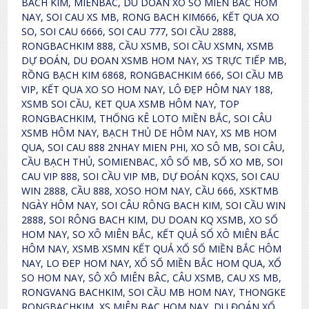
BACH KIM, MIENBAC, DU DOAN XO SO MIEN BAC HOM
NAY, SOI CAU XS MB, RONG BACH KIM666, KẾT QUA XO
SO, SOI CAU 6666, SOI CAU 777, SOI CẦU 2888,
RONGBACHKIM 888, CẦU XSMB, SOI CẦU XSMN, XSMB
DỰ ĐOÁN, DU ĐOAN XSMB HOM NAY, XS TRỰC TIẾP MB,
RỒNG BẠCH KIM 6868, RONGBACHKIM 666, SOI CẦU MB
VIP, KẾT QUA XO SO HOM NAY, LÔ ĐẸP HÔM NAY 188,
XSMB SOI CẦU, KET QUA XSMB HÔM NAY, TOP
RONGBACHKIM, THỐNG KÊ LOTO MIỀN BẮC, SOI CÂU
XSMB HÔM NAY, BẠCH THỦ DE HÔM NAY, XS MB HOM
QUA, SOI CAU 888 2NHAY MIEN PHI, XO SÔ MB, SOI CÂU,
CẦU BẠCH THỦ, SOMIENBAC, XÔ SỐ MB, SỐ XO MB, SOI
CAU VIP 888, SOI CẦU VIP MB, DỰ ĐOÁN KQXS, SOI CAU
WIN 2888, CẦU 888, XOSO HOM NAY, CẦU 666, XSKTMB
NGÀY HÔM NAY, SOI CÂU RÔNG BACH KIM, SOI CẦU WIN
2888, SOI RÔNG BACH KIM, DU DOAN KQ XSMB, XO SỐ
HOM NAY, SO XÔ MIÊN BẮC, KẾT QUẢ SỔ XÔ MIÊN BẮC
HÔM NAY, XSMB XSMN KẾT QUẢ XỐ SỐ MIỀN BẮC HÔM
NAY, LO ĐEP HOM NAY, XỔ SỐ MIỀN BẮC HOM QUA, XỔ
SO HOM NAY, SÔ XÔ MIÊN BÂC, CÂU XSMB, CAU XS MB,
RONGVANG BACHKIM, SOI CẦU MB HOM NAY, THONGKE
RONGBACHKIM, XS MIÊN BAC HOM NAY, DU ĐOÁN XỔ