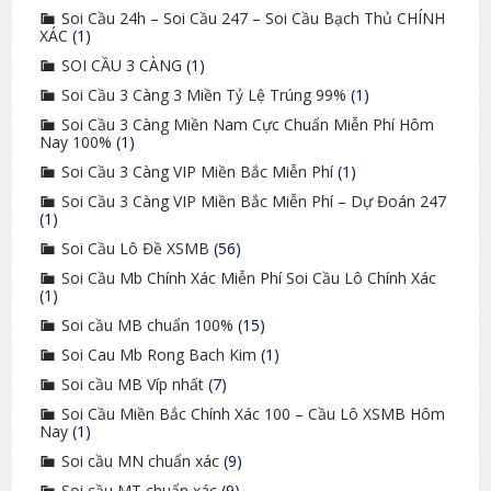
Soi Cầu 24h – Soi Cầu 247 – Soi Cầu Bạch Thủ CHÍNH
XÁC
(1)
SOI CẦU 3 CÀNG
(1)
Soi Cầu 3 Càng 3 Miền Tỷ Lệ Trúng 99%
(1)
Soi Cầu 3 Càng Miền Nam Cực Chuẩn Miễn Phí Hôm
Nay 100%
(1)
Soi Cầu 3 Càng VIP Miền Bắc Miễn Phí
(1)
Soi Cầu 3 Càng VIP Miền Bắc Miễn Phí – Dự Đoán 247
(1)
Soi Cầu Lô Đề XSMB
(56)
Soi Cầu Mb Chính Xác Miễn Phí Soi Cầu Lô Chính Xác
(1)
Soi cầu MB chuẩn 100%
(15)
Soi Cau Mb Rong Bach Kim
(1)
Soi cầu MB Víp nhất
(7)
Soi Cầu Miền Bắc Chính Xác 100 – Cầu Lô XSMB Hôm
Nay
(1)
Soi cầu MN chuẩn xác
(9)
Soi cầu MT chuẩn xác
(9)