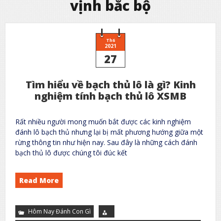
vịnh bắc bộ
Th6
2021
27
Tìm hiểu về bạch thủ lô là gì? Kinh
nghiệm tính bạch thủ lô XSMB
Rất nhiều người mong muốn bắt được các kinh nghiệm
đánh lô bạch thủ nhưng lại bị mất phương hướng giữa một
rừng thông tin như hiện nay. Sau đây là những cách đánh
bạch thủ lô được chúng tôi đúc kết
Read More
Hôm Nay Đánh Con Gì