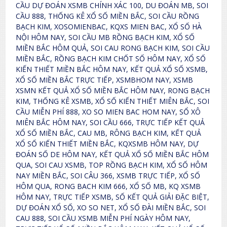
CẦU DỰ ĐOÁN XSMB CHÍNH XÁC 100, DU ĐOÁN MB, SOI
CẦU 888, THỐNG KÊ XỔ SỐ MIỀN BẮC, SOI CẦU RỒNG
BẠCH KIM, XOSOMIENBAC, KQXS MIEN BAC, XỔ SỐ HÀ
NỘI HÔM NAY, SOI CẦU MB RỒNG BẠCH KIM, XỔ SỐ
MIỀN BẮC HÔM QUẢ, SOI CAU RONG BẠCH KIM, SOI CẦU
MIỀN BẮC, RỒNG BẠCH KIM CHỐT SỐ HÔM NAY, XỔ SỐ
KIẾN THIẾT MIỀN BẮC HÔM NAY, KẾT QUẢ XỔ SỐ XSMB,
XỔ SỐ MIỀN BẮC TRỰC TIẾP, XSMBHOM NAY, XSMB
XSMN KẾT QUẢ XỔ SỐ MIỀN BẮC HÔM NAY, RONG BẠCH
KIM, THỐNG KÊ XSMB, XỔ SỐ KIẾN THIẾT MIÊN BẮC, SOI
CẦU MIỄN PHÍ 888, XO SO MIEN BAC HOM NAY, SỔ XÔ
MIÊN BẮC HÔM NAY, SOI CẦU 666, TRỰC TIẾP KẾT QUẢ
XỔ SỐ MIỀN BẮC, CAU MB, RÔNG BẠCH KIM, KẾT QUẢ
XỔ SỐ KIẾN THIẾT MIỀN BẮC, KQXSMB HÔM NAY, DỰ
ĐOÁN SỐ DE HÔM NAY, KẾT QUẢ XỔ SỐ MIỀN BẮC HÔM
QUA, SOI CAU XSMB, TOP RỒNG BẠCH KIM, XỔ SỐ HÔM
NAY MIỀN BẮC, SOI CÂU 366, XSMB TRỰC TIẾP, XỔ SỐ
HÔM QUA, RONG BACH KIM 666, XỔ SỐ MB, KQ XSMB
HÔM NAY, TRỰC TIẾP XSMB, SỐ KẾT QUẢ GIẢI ĐẶC BIỆT,
DỰ ĐOÁN XỔ SỐ, XO SO NET, XỔ SỐ ĐÀI MIỀN BẮC, SOI
CAU 888, SOI CẦU XSMB MIỄN PHÍ NGÀY HÔM NAY,