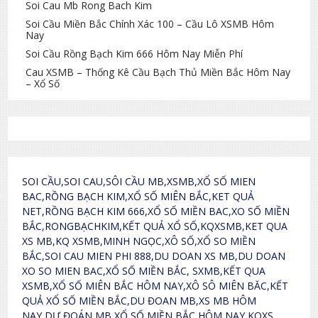
Soi Cau Mb Rong Bach Kim
Soi Cầu Miền Bắc Chính Xác 100 – Cầu Lô XSMB Hôm
Nay
Soi Cầu Rồng Bạch Kim 666 Hôm Nay Miễn Phí
Cau XSMB – Thống Kê Cầu Bạch Thủ Miền Bắc Hôm Nay
– Xổ Số
SOI CẦU,SOI CAU,SÔI CẦU MB,XSMB,XỔ SỐ MIEN
BAC,RỒNG BẠCH KIM,XỔ SỐ MIÊN BẮC,KET QUẢ
NET,RỒNG BẠCH KIM 666,XỔ SỐ MIỀN BAC,XO SỐ MIỀN
BẮC,RONGBẠCHKIM,KẾT QUẢ XỔ SỐ,KQXSMB,KET QUA
XS MB,KQ XSMB,MINH NGỌC,XÔ SỐ,XỔ SO MIỀN
BẮC,SOI CAU MIEN PHI 888,DU DOAN XS MB,DU DOAN
XO SO MIEN BAC,XỔ SỐ MIỀN BẮC, SXMB,KẾT QUA
XSMB,XỔ SỐ MIÊN BẮC HÔM NAY,XÔ SÔ MIÊN BĂC,KẾT
QUẢ XỔ SỐ MIỀN BẮC,DU ĐOAN MB,XS MB HÔM
NAY,DỰ ĐOÁN MB,XỔ SỐ MIỀN BẮC HÔM NAY,KQXS,