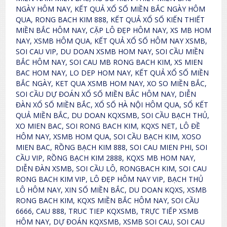
NGÀY HÔM NAY, KẾT QUẢ XỔ SỐ MIỀN BẮC NGÀY HÔM
QUA, RONG BACH KIM 888, KẾT QUẢ XỔ SỐ KIẾN THIẾT
MIỀN BẮC HÔM NAY, CẶP LÔ ĐẸP HÔM NAY, XS MB HOM
NAY, XSMB HÔM QUA, KẾT QUẢ XỔ SỐ HÔM NAY XSMB,
SOI CAU VIP, DU DOAN XSMB HOM NAY, SOI CẦU MIỀN
BẮC HÔM NAY, SOI CAU MB RONG BACH KIM, XS MIEN
BAC HOM NAY, LO DEP HOM NAY, KẾT QUẢ XỔ SỐ MIỀN
BẮC NGÀY, KET QUA XSMB HOM NAY, XO SO MIỀN BẮC,
SOI CẦU DỰ ĐOÁN XỔ SỐ MIỀN BẮC HÔM NAY, DIỄN
ĐÀN XỔ SỐ MIỀN BẮC, XỔ SỐ HÀ NỘI HÔM QUA, SỔ KẾT
QUẢ MIỀN BẮC, DU DOAN KQXSMB, SOI CẦU BẠCH THỦ,
XO MIEN BAC, SOI RONG BACH KIM, KQXS NET, LÔ ĐỀ
HÔM NAY, XSMB HOM QUA, SOI CẦU BẠCH KIM, XOSO
MIEN BAC, RỒNG BẠCH KIM 888, SOI CAU MIEN PHI, SOI
CẦU VIP, RỒNG BẠCH KIM 2888, KQXS MB HOM NAY,
DIỄN ĐÀN XSMB, SOI CẦU LÔ, RONGBACH KIM, SOI CAU
RONG BACH KIM VIP, LÔ ĐẸP HÔM NAY VIP, BẠCH THỦ
LÔ HÔM NAY, XIN SỐ MIỀN BẮC, DU DOAN KQXS, XSMB
RONG BACH KIM, KQXS MIỀN BẮC HÔM NAY, SOI CẦU
6666, CAU 888, TRUC TIEP KQXSMB, TRỰC TIẾP XSMB
HÔM NAY, DỰ ĐOÁN KQXSMB, XSMB SOI CAU, SOI CAU