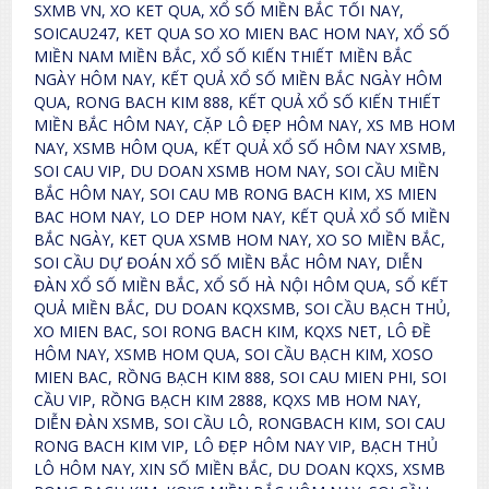
SXMB VN, XO KET QUA, XỔ SỐ MIỀN BẮC TỐI NAY,
SOICAU247, KET QUA SO XO MIEN BAC HOM NAY, XỔ SỐ
MIỀN NAM MIỀN BẮC, XỔ SỐ KIẾN THIẾT MIỀN BẮC
NGÀY HÔM NAY, KẾT QUẢ XỔ SỐ MIỀN BẮC NGÀY HÔM
QUA, RONG BACH KIM 888, KẾT QUẢ XỔ SỐ KIẾN THIẾT
MIỀN BẮC HÔM NAY, CẶP LÔ ĐẸP HÔM NAY, XS MB HOM
NAY, XSMB HÔM QUA, KẾT QUẢ XỔ SỐ HÔM NAY XSMB,
SOI CAU VIP, DU DOAN XSMB HOM NAY, SOI CẦU MIỀN
BẮC HÔM NAY, SOI CAU MB RONG BACH KIM, XS MIEN
BAC HOM NAY, LO DEP HOM NAY, KẾT QUẢ XỔ SỐ MIỀN
BẮC NGÀY, KET QUA XSMB HOM NAY, XO SO MIỀN BẮC,
SOI CẦU DỰ ĐOÁN XỔ SỐ MIỀN BẮC HÔM NAY, DIỄN
ĐÀN XỔ SỐ MIỀN BẮC, XỔ SỐ HÀ NỘI HÔM QUA, SỔ KẾT
QUẢ MIỀN BẮC, DU DOAN KQXSMB, SOI CẦU BẠCH THỦ,
XO MIEN BAC, SOI RONG BACH KIM, KQXS NET, LÔ ĐỀ
HÔM NAY, XSMB HOM QUA, SOI CẦU BẠCH KIM, XOSO
MIEN BAC, RỒNG BẠCH KIM 888, SOI CAU MIEN PHI, SOI
CẦU VIP, RỒNG BẠCH KIM 2888, KQXS MB HOM NAY,
DIỄN ĐÀN XSMB, SOI CẦU LÔ, RONGBACH KIM, SOI CAU
RONG BACH KIM VIP, LÔ ĐẸP HÔM NAY VIP, BẠCH THỦ
LÔ HÔM NAY, XIN SỐ MIỀN BẮC, DU DOAN KQXS, XSMB