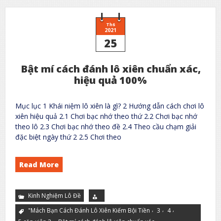
Th6
2021
25
Bật mí cách đánh lô xiên chuẩn xác,
hiệu quả 100%
Mục lục 1 Khái niệm lô xiên là gì? 2 Hướng dẫn cách chơi lô
xiên hiệu quả 2.1 Chơi bạc nhớ theo thứ 2.2 Chơi bạc nhớ
theo lô 2.3 Chơi bạc nhớ theo đề 2.4 Theo cầu chạm giải
đặc biệt ngày thứ 2 2.5 Chơi theo
Read More
Kinh Nghiệm Lô Đề
,
,
,
"Mách Bạn Cách Đánh Lô Xiên Kiếm Bội Tiền
3
4
,
,