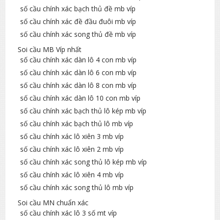
số cầu chính xác bạch thủ đề mb víp
số cầu chính xác đề đầu đuôi mb víp
số cầu chính xác song thủ đề mb víp
Soi cầu MB Víp nhất
số cầu chính xác dàn lô 4 con mb víp
số cầu chính xác dàn lô 6 con mb víp
số cầu chính xác dàn lô 8 con mb víp
số cầu chính xác dàn lô 10 con mb víp
số cầu chính xác bạch thủ lô kép mb víp
số cầu chính xác bạch thủ lô mb víp
số cầu chính xác lô xiên 3 mb víp
số cầu chính xác lô xiên 2 mb víp
số cầu chính xác song thủ lô kép mb víp
số cầu chính xác lô xiên 4 mb víp
số cầu chính xác song thủ lô mb víp
Soi cầu MN chuẩn xác
số cầu chính xác lô 3 số mt víp