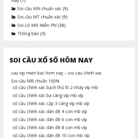
Nay
(1)
Soi cầu MN chuẩn xác
(9)
Soi cầu MT chuẩn xác
(9)
Soi Lô MB Miễn Phí
(38)
Thông báo
(3)
SOI CẦU XỔ SỐ HÔM NAY
cau vip mien bac hom nay – soi cau chinh xac
Soi cầu MB chuẩn 100%
số cầu chính xác bạch thủ lô 2 nháy víp mb
số cầu chính xác ba càng víp mb víp
số cầu chính xác cặp 3 càng víp mb víp
số cầu chính xác dàn đề 4 con mb víp
số cầu chính xác dàn đề 6 con mb víp
số cầu chính xác dàn đề 8 con mb víp
số cầu chính xác dàn đề 10 con mb víp