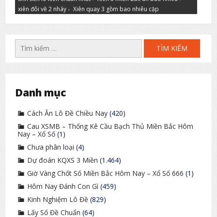
,
xiên đôi về 2 nháy
Xiên quay 3 gồm bao nhiêu cặp
Tìm
kiếm
cho:
Danh mục
Cách Ăn Lô Đề Chiều Nay
(420)
Cau XSMB – Thống Kê Cầu Bạch Thủ Miền Bắc Hôm
Nay – Xổ Số
(1)
Chưa phân loại
(4)
Dự đoán KQXS 3 Miền
(1.464)
Giờ Vàng Chốt Số Miền Bắc Hôm Nay – Xổ Số 666
(1)
Hôm Nay Đánh Con Gì
(459)
Kinh Nghiệm Lô Đề
(829)
Lấy Số Đề Chuẩn
(64)