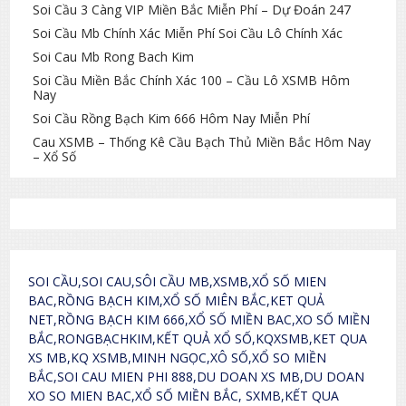
Soi Cầu 3 Càng VIP Miền Bắc Miễn Phí – Dự Đoán 247
Soi Cầu Mb Chính Xác Miễn Phí Soi Cầu Lô Chính Xác
Soi Cau Mb Rong Bach Kim
Soi Cầu Miền Bắc Chính Xác 100 – Cầu Lô XSMB Hôm
Nay
Soi Cầu Rồng Bạch Kim 666 Hôm Nay Miễn Phí
Cau XSMB – Thống Kê Cầu Bạch Thủ Miền Bắc Hôm Nay
– Xổ Số
SOI CẦU,SOI CAU,SÔI CẦU MB,XSMB,XỔ SỐ MIEN
BAC,RỒNG BẠCH KIM,XỔ SỐ MIÊN BẮC,KET QUẢ
NET,RỒNG BẠCH KIM 666,XỔ SỐ MIỀN BAC,XO SỐ MIỀN
BẮC,RONGBẠCHKIM,KẾT QUẢ XỔ SỐ,KQXSMB,KET QUA
XS MB,KQ XSMB,MINH NGỌC,XÔ SỐ,XỔ SO MIỀN
BẮC,SOI CAU MIEN PHI 888,DU DOAN XS MB,DU DOAN
XO SO MIEN BAC,XỔ SỐ MIỀN BẮC, SXMB,KẾT QUA