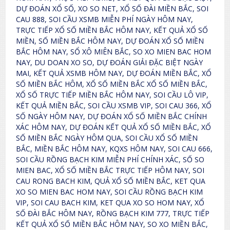
DỰ ĐOÁN XỔ SỐ, XO SO NET, XỔ SỐ ĐÀI MIỀN BẮC, SOI
CAU 888, SOI CẦU XSMB MIỄN PHÍ NGÀY HÔM NAY,
TRỰC TIẾP XỔ SỐ MIỀN BẮC HÔM NAY, KẾT QUẢ XỔ SỐ
MIỀN, SỐ MIỀN BẮC HÔM NAY, DỰ ĐOÁN XỔ SỐ MIỀN
BẮC HÔM NAY, SỔ XÔ MIÊN BẮC, SO XO MIEN BAC HOM
NAY, DU DOAN XO SO, DỰ ĐOÁN GIẢI ĐẶC BIỆT NGÀY
MAI, KẾT QUẢ XSMB HÔM NAY, DỰ ĐOÁN MIỀN BẮC, XỔ
SỐ MIỀN BẮC HÔM, XỔ SỐ MIỀN BẮC XỔ SỐ MIỀN BẮC,
XỔ SỐ TRỰC TIẾP MIỀN BẮC HÔM NAY, SOI CẦU LÔ VIP,
KẾT QUẢ MIỀN BẮC, SOI CẦU XSMB VIP, SOI CAU 366, XỔ
SỐ NGÀY HÔM NAY, DỰ ĐOÁN XỔ SỐ MIỀN BẮC CHÍNH
XÁC HÔM NAY, DỰ ĐOÁN KẾT QUẢ XỔ SỐ MIỀN BẮC, XỔ
SỐ MIỀN BẮC NGÀY HÔM QUA, SOI CẦU XỔ SỐ MIỀN
BẮC, MIỀN BẮC HÔM NAY, KQXS HÔM NAY, SOI CAU 666,
SOI CẦU RỒNG BẠCH KIM MIỄN PHÍ CHÍNH XÁC, SỐ SO
MIEN BAC, XỔ SỐ MIỀN BẮC TRỰC TIẾP HÔM NAY, SOI
CAU RONG BACH KIM, QUẢ XỔ SỐ MIỀN BẮC, KET QUA
XO SO MIEN BAC HOM NAY, SOI CẦU RỒNG BẠCH KIM
VIP, SOI CAU BACH KIM, KET QUA XO SO HOM NAY, XỔ
SỐ ĐÀI BẮC HÔM NAY, RỒNG BẠCH KIM 777, TRỰC TIẾP
KẾT QUẢ XỔ SỐ MIỀN BẮC HÔM NAY, SO XO MIỀN BẮC,