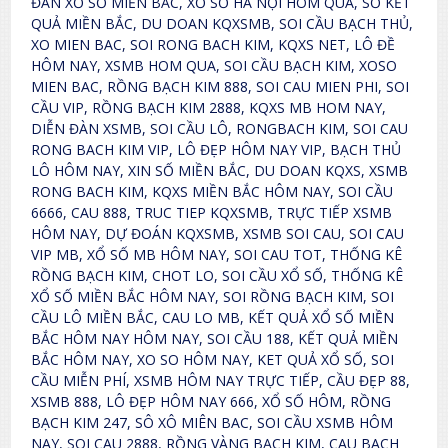
ĐÀN XỔ SỐ MIỀN BẮC, XỔ SỐ HÀ NỘI HÔM QUA, SỔ KẾT
QUẢ MIỀN BẮC, DU DOAN KQXSMB, SOI CẦU BẠCH THỦ,
XO MIEN BAC, SOI RONG BACH KIM, KQXS NET, LÔ ĐỀ
HÔM NAY, XSMB HOM QUA, SOI CẦU BẠCH KIM, XOSO
MIEN BAC, RỒNG BẠCH KIM 888, SOI CAU MIEN PHI, SOI
CẦU VIP, RỒNG BẠCH KIM 2888, KQXS MB HOM NAY,
DIỄN ĐÀN XSMB, SOI CẦU LÔ, RONGBACH KIM, SOI CAU
RONG BACH KIM VIP, LÔ ĐẸP HÔM NAY VIP, BẠCH THỦ
LÔ HÔM NAY, XIN SỐ MIỀN BẮC, DU DOAN KQXS, XSMB
RONG BACH KIM, KQXS MIỀN BẮC HÔM NAY, SOI CẦU
6666, CAU 888, TRUC TIEP KQXSMB, TRỰC TIẾP XSMB
HÔM NAY, DỰ ĐOÁN KQXSMB, XSMB SOI CAU, SOI CAU
VIP MB, XỔ SỐ MB HÔM NAY, SOI CAU TOT, THỐNG KÊ
RỒNG BẠCH KIM, CHOT LO, SOI CẦU XỔ SỐ, THỐNG KÊ
XỔ SỐ MIỀN BẮC HÔM NAY, SOI RỒNG BẠCH KIM, SOI
CẦU LÔ MIỀN BẮC, CAU LO MB, KẾT QUẢ XỔ SỐ MIỀN
BẮC HÔM NAY HÔM NAY, SOI CẦU 188, KẾT QUẢ MIỀN
BẮC HÔM NAY, XO SO HÔM NAY, KET QUẢ XỔ SỐ, SOI
CẦU MIỄN PHÍ, XSMB HÔM NAY TRỰC TIẾP, CẦU ĐẸP 88,
XSMB 888, LÔ ĐẸP HÔM NAY 666, XỔ SỐ HÔM, RỒNG
BẠCH KIM 247, SÔ XÔ MIÊN BAC, SOI CẦU XSMB HÔM
NAY, SOI CAU 2888, RỒNG VÀNG BẠCH KIM, CAU BACH