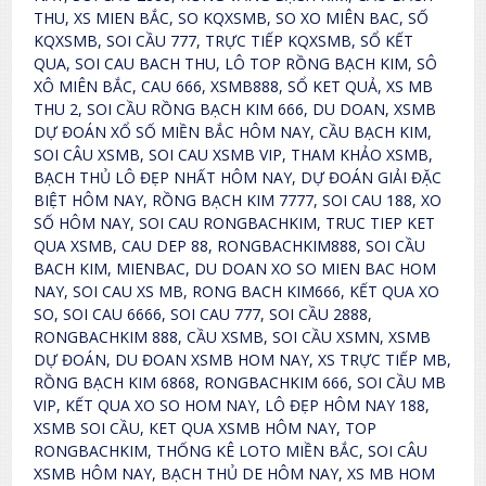
THU, XS MIEN BẮC, SO KQXSMB, SO XO MIÊN BAC, SỐ
KQXSMB, SOI CẦU 777, TRỰC TIẾP KQXSMB, SỔ KẾT
QUA, SOI CAU BACH THU, LÔ TOP RỒNG BẠCH KIM, SÔ
XÔ MIÊN BẮC, CAU 666, XSMB888, SỔ KET QUẢ, XS MB
THU 2, SOI CẦU RỒNG BẠCH KIM 666, DU DOAN, XSMB
DỰ ĐOÁN XỔ SỐ MIỀN BẮC HÔM NAY, CẦU BẠCH KIM,
SOI CÂU XSMB, SOI CAU XSMB VIP, THAM KHẢO XSMB,
BẠCH THỦ LÔ ĐẸP NHẤT HÔM NAY, DỰ ĐOÁN GIẢI ĐẶC
BIỆT HÔM NAY, RỒNG BẠCH KIM 7777, SOI CAU 188, XO
SỐ HÔM NAY, SOI CAU RONGBACHKIM, TRUC TIEP KET
QUA XSMB, CAU DEP 88, RONGBACHKIM888, SOI CẦU
BACH KIM, MIENBAC, DU DOAN XO SO MIEN BAC HOM
NAY, SOI CAU XS MB, RONG BACH KIM666, KẾT QUA XO
SO, SOI CAU 6666, SOI CAU 777, SOI CẦU 2888,
RONGBACHKIM 888, CẦU XSMB, SOI CẦU XSMN, XSMB
DỰ ĐOÁN, DU ĐOAN XSMB HOM NAY, XS TRỰC TIẾP MB,
RỒNG BẠCH KIM 6868, RONGBACHKIM 666, SOI CẦU MB
VIP, KẾT QUA XO SO HOM NAY, LÔ ĐẸP HÔM NAY 188,
XSMB SOI CẦU, KET QUA XSMB HÔM NAY, TOP
RONGBACHKIM, THỐNG KÊ LOTO MIỀN BẮC, SOI CÂU
XSMB HÔM NAY, BẠCH THỦ DE HÔM NAY, XS MB HOM