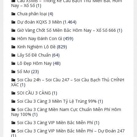
Cau XSMB – Thống Kê Cầu Bạch Thủ Miền Bắc Hôm
Nay – Xổ Số
(1)
Chưa phân loại
(4)
Dự đoán KQXS 3 Miền
(1.464)
Giờ Vàng Chốt Số Miền Bắc Hôm Nay – Xổ Số 666
(1)
Hôm Nay Đánh Con Gì
(459)
Kinh Nghiệm Lô Đề
(829)
Lấy Số Đề Chuẩn
(64)
Lô Đẹp Hôm Nay
(48)
Sổ Mơ
(23)
Soi Cầu 24h – Soi Cầu 247 – Soi Cầu Bạch Thủ CHÍNH
XÁC
(1)
SOI CẦU 3 CÀNG
(1)
Soi Cầu 3 Càng 3 Miền Tỷ Lệ Trúng 99%
(1)
Soi Cầu 3 Càng Miền Nam Cực Chuẩn Miễn Phí Hôm
Nay 100%
(1)
Soi Cầu 3 Càng VIP Miền Bắc Miễn Phí
(1)
Soi Cầu 3 Càng VIP Miền Bắc Miễn Phí – Dự Đoán 247
(1)