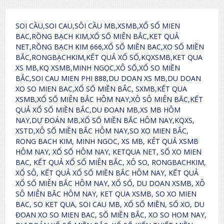
SOI CẦU,SOI CAU,SÔI CẦU MB,XSMB,XỔ SỐ MIEN
BAC,RỒNG BẠCH KIM,XỔ SỐ MIÊN BẮC,KET QUẢ
NET,RỒNG BẠCH KIM 666,XỔ SỐ MIỀN BAC,XO SỐ MIỀN
BẮC,RONGBẠCHKIM,KẾT QUẢ XỔ SỐ,KQXSMB,KET QUA
XS MB,KQ XSMB,MINH NGỌC,XÔ SỐ,XỔ SO MIỀN
BẮC,SOI CAU MIEN PHI 888,DU DOAN XS MB,DU DOAN
XO SO MIEN BAC,XỔ SỐ MIỀN BẮC, SXMB,KẾT QUA
XSMB,XỔ SỐ MIÊN BẮC HÔM NAY,XÔ SÔ MIÊN BĂC,KẾT
QUẢ XỔ SỐ MIỀN BẮC,DU ĐOAN MB,XS MB HÔM
NAY,DỰ ĐOÁN MB,XỔ SỐ MIỀN BẮC HÔM NAY,KQXS,
XSTD,XÔ SỐ MIỀN BẮC HÔM NAY,SO XO MIEN BẮC,
RONG BACH KIM, MINH NGOC, XS MB, KÊT QUẢ XSMB
HÔM NAY, XỔ SỐ HÔM NAY, KETQUA NET, SỐ XO MIEN
BAC, KẾT QUẢ XỔ SỐ MIÊN BẮC, XÔ SO, RONGBACHKIM,
XỔ SÔ, KẾT QUẢ XỔ SỐ MIỀN BẮC HÔM NAY, KẾT QUẢ
XỔ SỐ MIÊN BẮC HÔM NAY, XỔ SỐ, DU DOAN XSMB, XÔ
SÔ MIÊN BĂC HÔM NAY, KET QUA XSMB, SO XO MIEN
BAC, SO KET QUA, SOI CAU MB, XỔ SỐ MIỀN, SỐ XO, DU
ĐOAN XO SO MIEN BAC, SỐ MIỀN BẮC, XO SO HOM NAY,