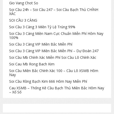
Gio Vang Chot So
Soi Cầu 24h – Soi Cầu 247 – Soi Cầu Bạch Thủ CHÍNH
XÁC
SOI CẦU 3 CÀNG
Soi Cầu 3 Càng 3 Miền Tỷ Lệ Trúng 99%
Soi Cầu 3 Càng Miền Nam Cực Chuẩn Miễn Phí Hôm Nay
100%
Soi Cầu 3 Càng VIP Miền Bắc Miễn Phí
Soi Cầu 3 Càng VIP Miền Bắc Miễn Phí – Dự Đoán 247
Soi Cầu Mb Chính Xác Miễn Phí Soi Cầu Lô Chính Xác
Soi Cau Mb Rong Bach Kim
Soi Cầu Miền Bắc Chính Xác 100 – Cầu Lô XSMB Hôm
Nay
Soi Cầu Rồng Bạch Kim 666 Hôm Nay Miễn Phí
Cau XSMB – Thống Kê Cầu Bạch Thủ Miền Bắc Hôm Nay
– Xổ Số