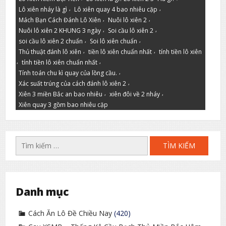
,
,
Lô xiên nháy là gì
Lô xiên quay 4 bao nhiêu cặp
,
,
Mách Bạn Cách Đánh Lô Xiên
Nuôi lô xiên 2
,
,
Nuôi lô xiên 2 KHUNG 3 ngày
Soi cầu lô xiên 2
,
,
soi cầu lô xiên 2 chuẩn
Soi lô xiên chuẩn
,
,
Thủ thuật đánh lô xiên
tiền lô xiên chuẩn nhất
tính tiền lô xiên
,
,
tính tiền lô xiên chuẩn nhất
,
Tính toán chu kì quay của lồng cầu.
,
Xác suất trúng của cách đánh lô xiên 2
,
,
Xiên 3 miền Bắc an bao nhiêu
xiên đôi về 2 nháy
Xiên quay 3 gồm bao nhiêu cặp
Tìm
kiếm
cho:
Danh mục
Cách Ăn Lô Đề Chiều Nay
(420)