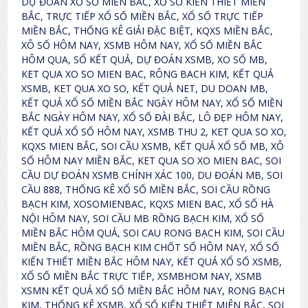
DỰ ĐOÁN XỔ SỐ MIỀN BẮC, XỔ SỐ KIẾN THIẾT MIỀN
BẮC, TRỰC TIẾP XỔ SỐ MIỀN BẮC, XỔ SỐ TRỰC TIẾP
MIỀN BẮC, THỐNG KÊ GIẢI ĐẶC BIỆT, KQXS MIỀN BẮC,
XÔ SỐ HÔM NAY, XSMB HÔM NAY, XỔ SỐ MIỀN BẮC
HÔM QUA, SỔ KẾT QUẢ, DỰ ĐOÁN XSMB, XO SỐ MB,
KET QUA XO SO MIEN BAC, RÔNG BACH KIM, KẾT QUẢ
XSMB, KET QUA XO SO, KẾT QUẢ NET, DU DOAN MB,
KẾT QUẢ XỔ SỐ MIỀN BẮC NGÀY HÔM NAY, XỔ SỐ MIỀN
BẮC NGÀY HÔM NAY, XỔ SỐ ĐÀI BẮC, LÔ ĐẸP HÔM NAY,
KẾT QUẢ XỔ SỐ HÔM NAY, XSMB THU 2, KET QUA SO XO,
KQXS MIEN BẮC, SOI CẦU XSMB, KẾT QUẢ XỔ SỐ MB, XÔ
SỐ HÔM NAY MIỀN BẮC, KET QUA SO XO MIEN BAC, SOI
CẦU DỰ ĐOÁN XSMB CHÍNH XÁC 100, DU ĐOÁN MB, SOI
CẦU 888, THỐNG KÊ XỔ SỐ MIỀN BẮC, SOI CẦU RỒNG
BẠCH KIM, XOSOMIENBAC, KQXS MIEN BAC, XỔ SỐ HÀ
NỘI HÔM NAY, SOI CẦU MB RỒNG BẠCH KIM, XỔ SỐ
MIỀN BẮC HÔM QUẢ, SOI CAU RONG BẠCH KIM, SOI CẦU
MIỀN BẮC, RỒNG BẠCH KIM CHỐT SỐ HÔM NAY, XỔ SỐ
KIẾN THIẾT MIỀN BẮC HÔM NAY, KẾT QUẢ XỔ SỐ XSMB,
XỔ SỐ MIỀN BẮC TRỰC TIẾP, XSMBHOM NAY, XSMB
XSMN KẾT QUẢ XỔ SỐ MIỀN BẮC HÔM NAY, RONG BẠCH
KIM, THỐNG KÊ XSMB, XỔ SỐ KIẾN THIẾT MIÊN BẮC, SOI