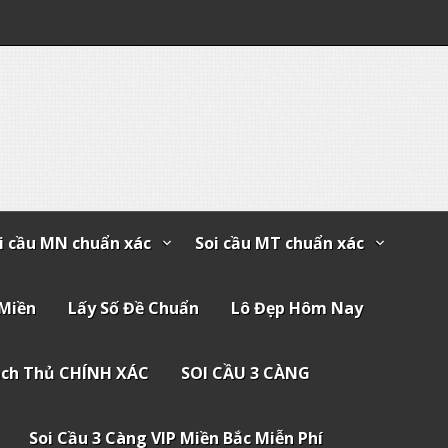
i cầu MN chuẩn xác
Soi cầu MT chuẩn xác
 Miền
Lấy Số Đề Chuẩn
Lô Đẹp Hôm Nay
 Bạch Thủ CHÍNH XÁC
SOI CẦU 3 CÀNG
Soi Cầu 3 Càng VIP Miền Bắc Miễn Phí