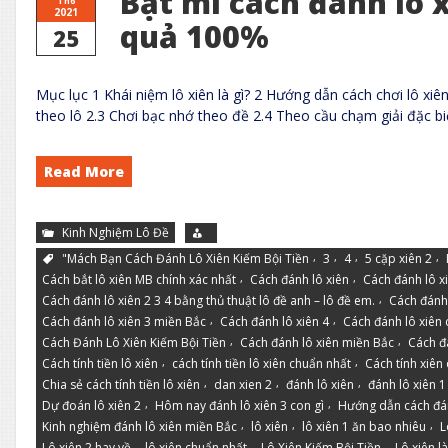
Bật mí cách đánh lô 
Th6
2021
quả 100%
25
Mục lục 1 Khái niệm lô xiên là gì? 2 Hướng dẫn cách chơi lô xiê
theo lô 2.3 Chơi bạc nhớ theo đề 2.4 Theo cầu chạm giải đặc bi
Read More
Kinh Nghiệm Lô Đề
,
,
,
,
"Mách Bạn Cách Đánh Lô Xiên Kiếm Bội Tiền
3
4
5 cặp xiên 2
,
,
Cách bắt lô xiên MB chính xác nhất
Cách đánh lô xiên
Cách đánh lô xi
,
Cách đánh lô xiên 2 3 4 bằng thủ thuật lô đề anh – lô đề em.
Cách đánh l
,
,
Cách đánh lô xiên 3 miền Bắc
Cách đánh lô xiên 4
Cách đánh lô xiên 
,
,
Cách Đánh Lô Xiên Kiếm Bội Tiền
Cách đánh lô xiên miền Bắc
Cách đ
,
,
Cách tính tiền lô xiên
cách tính tiền lô xiên chuẩn nhất
Cách tính xiên
,
,
,
Chia sẻ cách tính tiền lô xiên
dan xien 2
đánh lô xiên
đánh lô xiên 
,
,
Dự đoán lô xiên 2
Hôm nay đánh lô xiên 3 con gì
Hướng dẫn cách đán
,
,
,
Kinh nghiệm đánh lô xiên miền Bắc
lô xiên
lô xiên 1 ăn bao nhiêu
L
,
,
,
Lô xiên 2 hay về
lô xiên chuẩn nhất
Lô Xiên Kiếm Bội Tiền
Lô xiên là