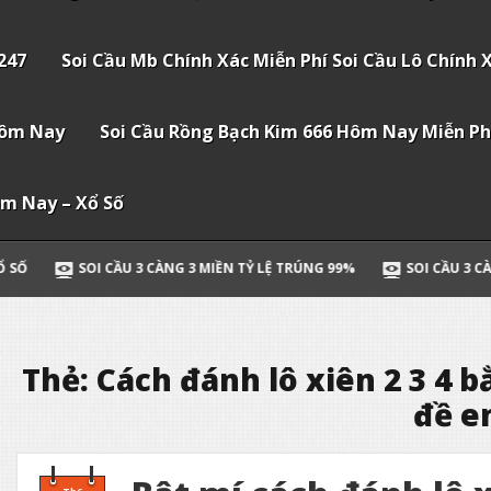
247
Soi Cầu Mb Chính Xác Miễn Phí Soi Cầu Lô Chính 
Hôm Nay
Soi Cầu Rồng Bạch Kim 666 Hôm Nay Miễn Ph
m Nay – Xổ Số
NG 3 MIỀN TỶ LỆ TRÚNG 99%
SOI CẦU 3 CÀNG VIP MIỀN BẮC MIỄN P
Thẻ:
Cách đánh lô xiên 2 3 4 b
đề e