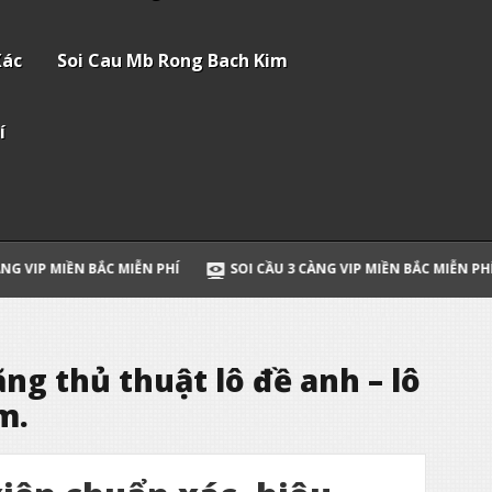
Xác
Soi Cau Mb Rong Bach Kim
í
HÍ
SOI CẦU 3 CÀNG VIP MIỀN BẮC MIỄN PHÍ – DỰ ĐOÁN 247
S
ằng thủ thuật lô đề anh – lô
m.