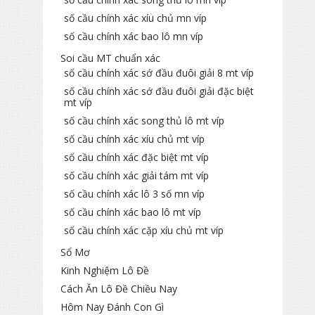
số cầu chính xác xíu chủ mn víp
số cầu chính xác bao lô mn víp
Soi cầu MT chuẩn xác
số cầu chính xác sớ đầu đuôi giải 8 mt víp
số cầu chính xác sớ đầu đuôi giải đặc biệt
mt víp
số cầu chính xác song thủ lô mt víp
số cầu chính xác xíu chủ mt víp
số cầu chính xác đặc biệt mt víp
số cầu chính xác giải tám mt víp
số cầu chính xác lô 3 số mn víp
số cầu chính xác bao lô mt víp
số cầu chính xác cặp xíu chủ mt víp
Sổ Mơ
Kinh Nghiệm Lô Đề
Cách Ăn Lô Đề Chiều Nay
Hôm Nay Đánh Con Gì