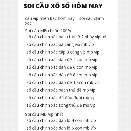
SOI CẦU XỔ SỐ HÔM NAY
cau vip mien bac hom nay – soi cau chinh
xac
Soi cầu MB chuẩn 100%
số cầu chính xác bạch thủ lô 2 nháy víp mb
số cầu chính xác ba càng víp mb víp
số cầu chính xác cặp 3 càng víp mb víp
số cầu chính xác dàn đề 4 con mb víp
số cầu chính xác dàn đề 6 con mb víp
số cầu chính xác dàn đề 8 con mb víp
số cầu chính xác dàn đề 10 con mb víp
số cầu chính xác bạch thủ đề mb víp
số cầu chính xác đề đầu đuôi mb víp
số cầu chính xác song thủ đề mb víp
Soi cầu MB Víp nhất
số cầu chính xác dàn lô 4 con mb víp
số cầu chính xác dàn lô 6 con mb víp