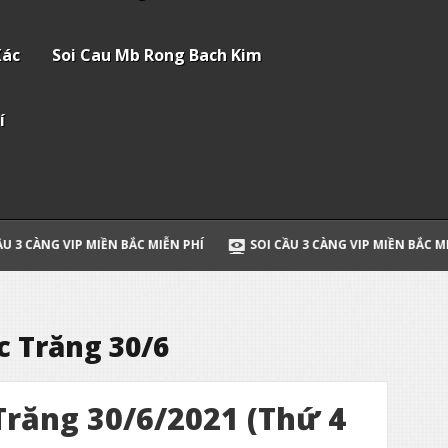
Xác
Soi Cau Mb Rong Bach Kim
í
MIỄN PHÍ
SOI CẦU 3 CÀNG VIP MIỀN BẮC MIỄN PHÍ – DỰ ĐOÁN 247
c Trăng 30/6
Trăng 30/6/2021 (Thứ 4