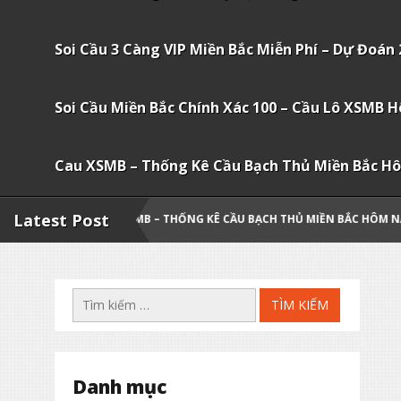
Soi Cầu 3 Càng VIP Miền Bắc Miễn Phí – Dự Đoán 
Soi Cầu Miền Bắc Chính Xác 100 – Cầu Lô XSMB 
Cau XSMB – Thống Kê Cầu Bạch Thủ Miền Bắc Hô
Latest Post
MB – THỐNG KÊ CẦU BẠCH THỦ MIỀN BẮC HÔM NAY – XỔ SỐ
SOI CẦ
Tìm
kiếm
cho:
Danh mục