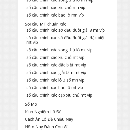
số cầu chính xác xíu chủ mn víp
số cầu chính xác bao lô mn víp
Soi cầu MT chuẩn xác
số cầu chính xác sớ đầu đuôi giải 8 mt víp
số cầu chính xác sớ đầu đuôi giải đặc biệt
mt víp
số cầu chính xác song thủ lô mt víp
số cầu chính xác xíu chủ mt víp
số cầu chính xác đặc biệt mt víp
số cầu chính xác giải tám mt víp
số cầu chính xác lô 3 số mn víp
số cầu chính xác bao lô mt víp
số cầu chính xác cặp xíu chủ mt víp
Sổ Mơ
Kinh Nghiệm Lô Đề
Cách Ăn Lô Đề Chiều Nay
Hôm Nay Đánh Con Gì