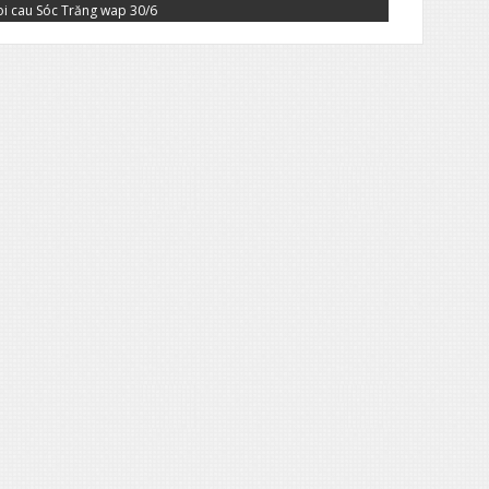
oi cau Sóc Trăng wap 30/6