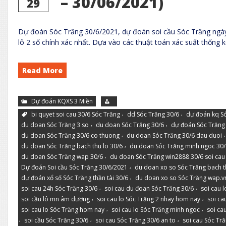
– 30/06/2021)
29
Dự đoán Sóc Trăng 30/6/2021, dự đoán soi cầu Sóc Trăng ngày 3
lô 2 số chính xác nhất. Dựa vào các thuật toán xác suất thống k
Read More
Dự đoán KQXS 3 Miền
,
,
bi quyet soi cau 30/6 Sóc Trăng
dd Sóc Trăng 30/6
dự đoán kq S
,
,
du doan Sóc Trăng 3 so
du doan Sóc Trăng 30/6
dự đoán Sóc Trăng 
,
du doan Sóc Trăng 30/6 co thuong
du doan Sóc Trăng 30/6 dau duoi
,
du doan Sóc Trăng bach thu lo 30/6
du doan Sóc Trăng minh ngoc 30
,
du doan Sóc Trăng wap 30/6
du doan Sóc Trăng win2888 30/6 soi cau 
,
Dự đoán Soi cầu Sóc Trăng 30/6/2021
du doan xo so Sóc Trăng bach t
,
dự đoán xổ số Sóc Trăng thần tài 30/6
du doan xo so Sóc Trăng wap.v
,
,
soi cau 24h Sóc Trăng 30/6
soi cau du đoan Sóc Trăng 30/6
soi cau 
,
,
soi cầu lô mn âm dương
soi cau lo Sóc Trăng 2 nhay hom nay
soi ca
,
,
soi cau lo Sóc Trăng hom nay
soi cau lo Sóc Trăng minh ngoc
soi ca
,
,
,
soi cầu Sóc Trăng 30/6
soi cau Sóc Trăng 30/6 an to
soi cau Sóc Tră