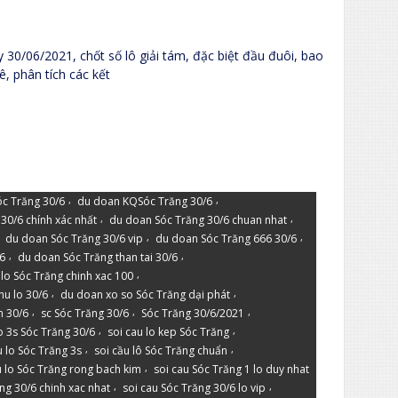
0/06/2021, chốt số lô giải tám, đặc biệt đầu đuôi, bao
ê, phân tích các kết
,
,
óc Trăng 30/6
du doan KQSóc Trăng 30/6
,
,
30/6 chính xác nhất
du doan Sóc Trăng 30/6 chuan nhat
,
,
,
du doan Sóc Trăng 30/6 vip
du doan Sóc Trăng 666 30/6
,
,
/6
du doan Sóc Trăng than tai 30/6
,
lo Sóc Trăng chinh xac 100
,
,
hu lo 30/6
du doan xo so Sóc Trăng dại phát
,
,
,
n 30/6
sc Sóc Trăng 30/6
Sóc Trăng 30/6/2021
,
,
lo 3s Sóc Trăng 30/6
soi cau lo kep Sóc Trăng
,
,
u lo Sóc Trăng 3s
soi cầu lô Sóc Trăng chuẩn
,
u lo Sóc Trăng rong bach kim
soi cau Sóc Trăng 1 lo duy nhat
,
,
ng 30/6 chinh xac nhat
soi cau Sóc Trăng 30/6 lo vip