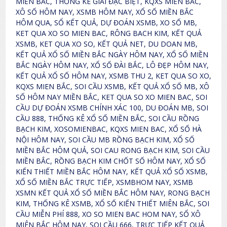
MIỀN BẮC, THỐNG KÊ GIẢI ĐẶC BIỆT, KQXS MIỀN BẮC,
XÔ SỐ HÔM NAY, XSMB HÔM NAY, XỔ SỐ MIỀN BẮC
HÔM QUA, SỔ KẾT QUẢ, DỰ ĐOÁN XSMB, XO SỐ MB,
KET QUA XO SO MIEN BAC, RÔNG BACH KIM, KẾT QUẢ
XSMB, KET QUA XO SO, KẾT QUẢ NET, DU DOAN MB,
KẾT QUẢ XỔ SỐ MIỀN BẮC NGÀY HÔM NAY, XỔ SỐ MIỀN
BẮC NGÀY HÔM NAY, XỔ SỐ ĐÀI BẮC, LÔ ĐẸP HÔM NAY,
KẾT QUẢ XỔ SỐ HÔM NAY, XSMB THU 2, KET QUA SO XO,
KQXS MIEN BẮC, SOI CẦU XSMB, KẾT QUẢ XỔ SỐ MB, XÔ
SỐ HÔM NAY MIỀN BẮC, KET QUA SO XO MIEN BAC, SOI
CẦU DỰ ĐOÁN XSMB CHÍNH XÁC 100, DU ĐOÁN MB, SOI
CẦU 888, THỐNG KÊ XỔ SỐ MIỀN BẮC, SOI CẦU RỒNG
BẠCH KIM, XOSOMIENBAC, KQXS MIEN BAC, XỔ SỐ HÀ
NỘI HÔM NAY, SOI CẦU MB RỒNG BẠCH KIM, XỔ SỐ
MIỀN BẮC HÔM QUẢ, SOI CAU RONG BẠCH KIM, SOI CẦU
MIỀN BẮC, RỒNG BẠCH KIM CHỐT SỐ HÔM NAY, XỔ SỐ
KIẾN THIẾT MIỀN BẮC HÔM NAY, KẾT QUẢ XỔ SỐ XSMB,
XỔ SỐ MIỀN BẮC TRỰC TIẾP, XSMBHOM NAY, XSMB
XSMN KẾT QUẢ XỔ SỐ MIỀN BẮC HÔM NAY, RONG BẠCH
KIM, THỐNG KÊ XSMB, XỔ SỐ KIẾN THIẾT MIÊN BẮC, SOI
CẦU MIỄN PHÍ 888, XO SO MIEN BAC HOM NAY, SỔ XÔ
MIÊN BẮC HÔM NAY, SOI CẦU 666, TRỰC TIẾP KẾT QUẢ