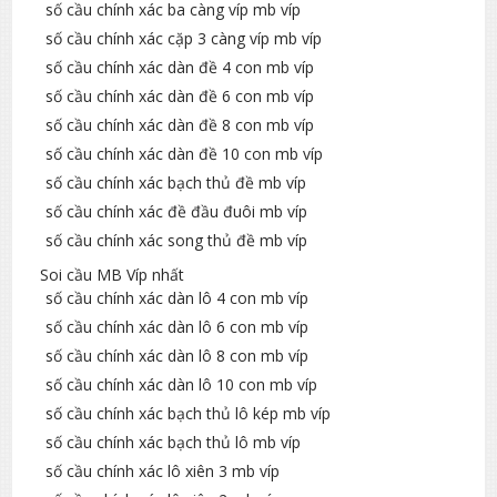
số cầu chính xác ba càng víp mb víp
số cầu chính xác cặp 3 càng víp mb víp
số cầu chính xác dàn đề 4 con mb víp
số cầu chính xác dàn đề 6 con mb víp
số cầu chính xác dàn đề 8 con mb víp
số cầu chính xác dàn đề 10 con mb víp
số cầu chính xác bạch thủ đề mb víp
số cầu chính xác đề đầu đuôi mb víp
số cầu chính xác song thủ đề mb víp
Soi cầu MB Víp nhất
số cầu chính xác dàn lô 4 con mb víp
số cầu chính xác dàn lô 6 con mb víp
số cầu chính xác dàn lô 8 con mb víp
số cầu chính xác dàn lô 10 con mb víp
số cầu chính xác bạch thủ lô kép mb víp
số cầu chính xác bạch thủ lô mb víp
số cầu chính xác lô xiên 3 mb víp