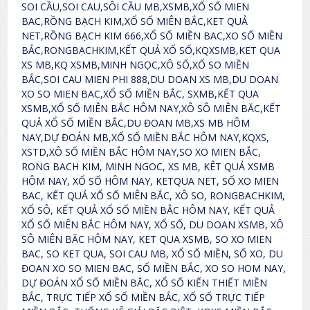
SOI CẦU,SOI CAU,SÔI CẦU MB,XSMB,XỔ SỐ MIEN
BAC,RỒNG BẠCH KIM,XỔ SỐ MIÊN BẮC,KET QUẢ
NET,RỒNG BẠCH KIM 666,XỔ SỐ MIỀN BAC,XO SỐ MIỀN
BẮC,RONGBẠCHKIM,KẾT QUẢ XỔ SỐ,KQXSMB,KET QUA
XS MB,KQ XSMB,MINH NGỌC,XÔ SỐ,XỔ SO MIỀN
BẮC,SOI CAU MIEN PHI 888,DU DOAN XS MB,DU DOAN
XO SO MIEN BAC,XỔ SỐ MIỀN BẮC, SXMB,KẾT QUA
XSMB,XỔ SỐ MIÊN BẮC HÔM NAY,XÔ SÔ MIÊN BĂC,KẾT
QUẢ XỔ SỐ MIỀN BẮC,DU ĐOAN MB,XS MB HÔM
NAY,DỰ ĐOÁN MB,XỔ SỐ MIỀN BẮC HÔM NAY,KQXS,
XSTD,XÔ SỐ MIỀN BẮC HÔM NAY,SO XO MIEN BẮC,
RONG BACH KIM, MINH NGOC, XS MB, KÊT QUẢ XSMB
HÔM NAY, XỔ SỐ HÔM NAY, KETQUA NET, SỐ XO MIEN
BAC, KẾT QUẢ XỔ SỐ MIÊN BẮC, XÔ SO, RONGBACHKIM,
XỔ SÔ, KẾT QUẢ XỔ SỐ MIỀN BẮC HÔM NAY, KẾT QUẢ
XỔ SỐ MIÊN BẮC HÔM NAY, XỔ SỐ, DU DOAN XSMB, XÔ
SÔ MIÊN BĂC HÔM NAY, KET QUA XSMB, SO XO MIEN
BAC, SO KET QUA, SOI CAU MB, XỔ SỐ MIỀN, SỐ XO, DU
ĐOAN XO SO MIEN BAC, SỐ MIỀN BẮC, XO SO HOM NAY,
DỰ ĐOÁN XỔ SỐ MIỀN BẮC, XỔ SỐ KIẾN THIẾT MIỀN
BẮC, TRỰC TIẾP XỔ SỐ MIỀN BẮC, XỔ SỐ TRỰC TIẾP