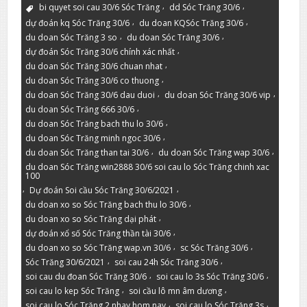
,
,
bi quyet soi cau 30/6 Sóc Trăng
dd Sóc Trăng 30/6
,
,
dự đoán kq Sóc Trăng 30/6
du doan KQSóc Trăng 30/6
,
,
du doan Sóc Trăng 3 so
du doan Sóc Trăng 30/6
,
dự đoán Sóc Trăng 30/6 chính xác nhất
,
du doan Sóc Trăng 30/6 chuan nhat
,
du doan Sóc Trăng 30/6 co thuong
,
,
du doan Sóc Trăng 30/6 dau duoi
du doan Sóc Trăng 30/6 vip
,
du doan Sóc Trăng 666 30/6
,
du doan Sóc Trăng bach thu lo 30/6
,
du doan Sóc Trăng minh ngoc 30/6
,
,
du doan Sóc Trăng than tai 30/6
du doan Sóc Trăng wap 30/6
du doan Sóc Trăng win2888 30/6 soi cau lo Sóc Trăng chinh xac
100
,
,
Dự đoán Soi cầu Sóc Trăng 30/6/2021
,
du doan xo so Sóc Trăng bach thu lo 30/6
,
du doan xo so Sóc Trăng dại phát
,
dự đoán xổ số Sóc Trăng thần tài 30/6
,
,
du doan xo so Sóc Trăng wap.vn 30/6
sc Sóc Trăng 30/6
,
,
Sóc Trăng 30/6/2021
soi cau 24h Sóc Trăng 30/6
,
,
soi cau du đoan Sóc Trăng 30/6
soi cau lo 3s Sóc Trăng 30/6
,
,
soi cau lo kep Sóc Trăng
soi cầu lô mn âm dương
,
,
soi cau lo Sóc Trăng 2 nhay hom nay
soi cau lo Sóc Trăng 3s