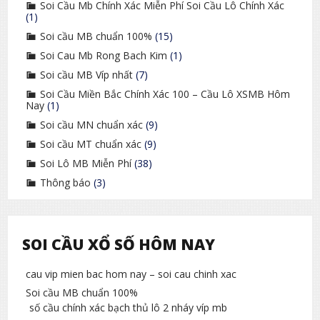
Soi Cầu Mb Chính Xác Miễn Phí Soi Cầu Lô Chính Xác
(1)
Soi cầu MB chuẩn 100%
(15)
Soi Cau Mb Rong Bach Kim
(1)
Soi cầu MB Víp nhất
(7)
Soi Cầu Miền Bắc Chính Xác 100 – Cầu Lô XSMB Hôm
Nay
(1)
Soi cầu MN chuẩn xác
(9)
Soi cầu MT chuẩn xác
(9)
Soi Lô MB Miễn Phí
(38)
Thông báo
(3)
SOI CẦU XỔ SỐ HÔM NAY
cau vip mien bac hom nay – soi cau chinh xac
Soi cầu MB chuẩn 100%
số cầu chính xác bạch thủ lô 2 nháy víp mb